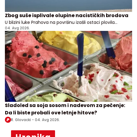
Zbog suše isplivale olupine nacističkih brodova
U blizini luke Prahova na površinu izašli ostaci plovila
potopljenih tokom nemačkog povlačenja sa Balkana
04. Avg 2026.
Sladoled sa soja sosom i nadevom za pečenje:
Da li biste probali ove letnje hitove?
R. Glovacki -
04. Avg 2026.