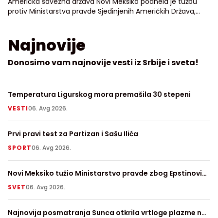
Američka savezna država Novi Meksiko podnela je tužbu
protiv Ministarstva pravde Sjedinjenih Američkih Država,
tražeći pristup neredigovanim dosijeima o osuđenom
seksualnom prestupniku Džefriju Epstinu
Najnovije
Donosimo vam najnovije vesti iz Srbije i sveta!
Temperatura Ligurskog mora premašila 30 stepeni
Ko
ni
VESTI
06. Avg 2026.
H
Prvi pravi test za Partizan i Sašu Ilića
64
SPORT
06. Avg 2026.
N
Novi Meksiko tužio Ministarstvo pravde zbog Epstinovih
Us
dosijea
SVET
06. Avg 2026.
Z
Najnovija posmatranja Sunca otkrila vrtloge plazme na
Pr