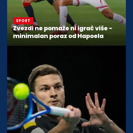
SPORT
Zvezdi ne pomaže ni igrač više -
minimalan poraz od Hapoela