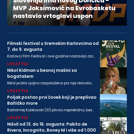
Slovenija ima novog Dončića -
MVP Joksimović na Evrobasketu
nastavio vrtoglavi uspon
Filmski festival u Sremskim Karlovcima od
7. do 9. avgusta
Karlovci Film Festival i ove godine nastavlja da
neguje dijalog između filmske baštine i
LIFESTYLE
savremenog autorskog izraza
Nikol Kidman u besnoj mašini sa
bogatašem
Nikol je bila sjajno raspoložena pa nije skrivala
osmeh, a isto se može reći i za bogatog
LIFESTYLE
biznismenaMajkla Rajstina (55) koji se sve češće
viđa u društvu oskarovke
Poljak postao prvi čovek koji je preplivao
Baltičko more
Bartomlej Kubkovski (31) plivao neprekidno, bez
sna, više od 54 sata, između obala Švedske i
LIFESTYLE
Poljske
Nišvil od 13. do 16. avgusta: Pakito de
Rivera, Incognito, Boney M i više od 1.000