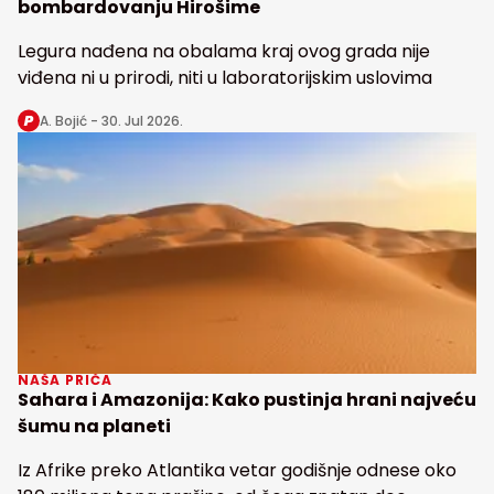
bombardovanju Hirošime
Legura nađena na obalama kraj ovog grada nije
viđena ni u prirodi, niti u laboratorijskim uslovima
A. Bojić -
30. Jul 2026.
NAŠA PRIČA
Sahara i Amazonija: Kako pustinja hrani najveću
šumu na planeti
Iz Afrike preko Atlantika vetar godišnje odnese oko