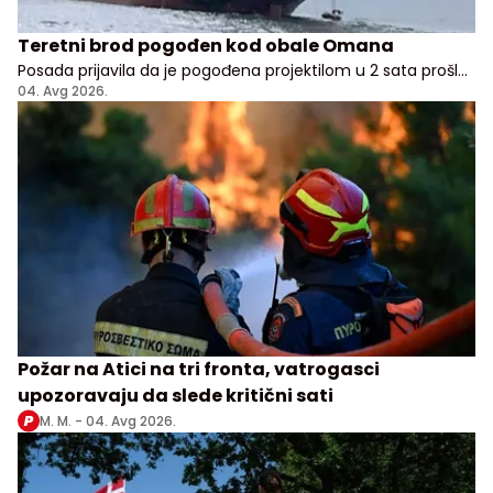
Teretni brod pogođen kod obale Omana
Posada prijavila da je pogođena projektilom u 2 sata prošle
noći, nema potvrde odakle je napad pokrenut
04. Avg 2026.
Požar na Atici na tri fronta, vatrogasci
upozoravaju da slede kritični sati
M. M. -
04. Avg 2026.