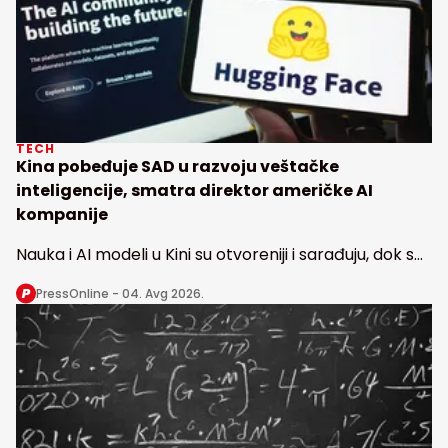
TECH
Kina pobeđuje SAD u razvoju veštačke
inteligencije, smatra direktor američke AI
kompanije
Nauka i AI modeli u Kini su otvoreniji i sarađuju, dok se
u Americi radi u nekoliko izolovanih vodećih
PressOnline -
04. Avg 2026.
laboratorija, kaže direktor Haging fejsa