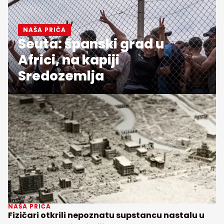
NAŠA PRIČA
Seuta: španski grad u
Africi, na kapiji
Sredozemlja
NAŠA PRIČA
Fizičari otkrili nepoznatu supstancu nastalu u