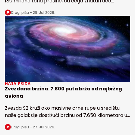
180 miliona tona prašine, od čega znatan deo
snabdeva fosforom najveću tropsku kišnu šumu na
Drugi pišu -
29. Jul 2026.
Zemlji
NAŠA PRIČA
Zvezdana brzina: 7.800 puta brža od najbržeg
aviona
Zvezda S2 kruži oko masivne crne rupe u središtu
naše galaksije dostižući brzinu od 7.650 kilometara u
sekundi
Drugi pišu -
27. Jul 2026.