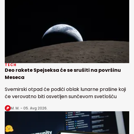
TECH
Deo rakete Spejseksa će se srušiti na površinu
Meseca
Svemirski otpad će podići oblak lunarne prašine koji
će verovatno biti osvetljen sunčevom svetlošću
M. M. -
05. Avg 2026.