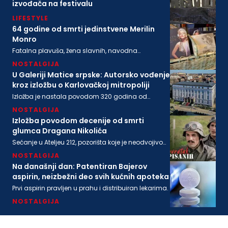
izvođača na festivalu
LIFESTYLE
64 godine od smrti jedinstvene Merilin
Monro
Fatalna plavuša, žena slavnih, navodna
ljubavnica moćnih, pronađena je mrtva u svom
NOSTALGIJA
stanu na današnji dan 1962. godine
U Galeriji Matice srpske: Autorsko vođenje
kroz izložbu o Karlovačkoj mitropoliji
Izložba je nastala povodom 320 godina od
osnivanja Karlovačke mitropolije i 200 godina
NOSTALGIJA
Matice srpske
Izložba povodom decenije od smrti
glumca Dragana Nikolića
Sećanje u Ateljeu 212, pozorišta koje je neodvojivo
od imena legendarnog Gage.
NOSTALGIJA
Na današnji dan: Patentiran Bajerov
aspirin, neizbežni deo svih kućnih apoteka
Prvi aspirin pravljen u prahu i distribuiran lekarima.
NOSTALGIJA