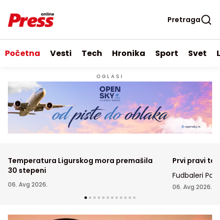
Pretraga
Početna
Vesti
Tech
Hronika
Sport
Svet
OGLASI
Temperatura Ligurskog mora premašila
Prvi pravi tes
30 stepeni
Fudbaleri Par
06. Avg 2026.
u Humskoj doč
06. Avg 2026.
prvom meču tr
konferencije