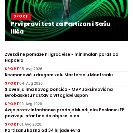
SPORT
Prvi pravi test za Partizan i Sašu
Ilića
Zvezdi ne pomaže ni igrač više - minimalan poraz od
Hapoela
SPORT
05. Avg 2026.
Kecmanović u drugom kolu Mastersa u Montrealu
SPORT
04. Avg 2026.
Slovenija ima novog Dončića - MVP Joksimović na
Evrobasketu nastavio vrtoglavi uspon
SPORT
03. Avg 2026.
Azija protiv Infantinove prodaje Mundijala; Poslanici EP
pozivaju Infantina da objasni plan
SPORT
01. Avg 2026.
Partizanu kazna od 34 hiljade evra