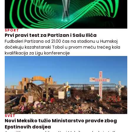
SPORT
Prvi pravi test za Partizan i Sašu Ilića
Fudbaleri Partizana od 21.00 čas na stadionu u Humskoj
dočekuju kazahstanski Tobol u prvom meču trećeg kola
kvalifikacija za Ligu konferencije
SVET
Novi Meksiko tužio Ministarstvo pravde zbog
Epstinovih dosijea