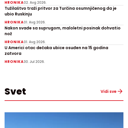
HRONIKA
02. Avg 2026.
Tužilaštvo traži pritvor za Turčina osumnjičenog da je
ubio Ruskinju
HRONIKA
01. Avg 2026.
Nakon svađe sa suprugom, maloletni posinak dohvatio
nož
HRONIKA
01. Avg 2026.
U Americi otac dečaka ubice osuđen na 15 godina
zatvora
HRONIKA
30. Jul 2026.
Svet
Vidi sve