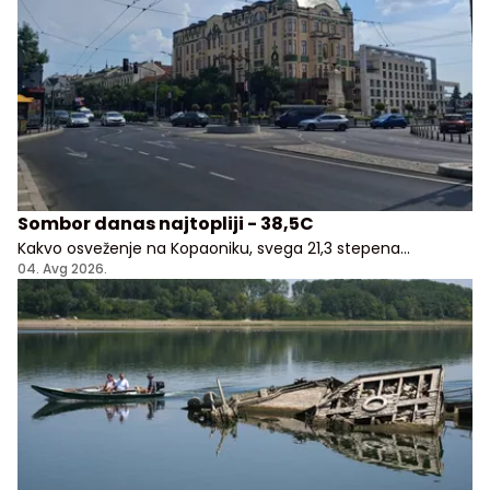
Sombor danas najtopliji - 38,5C
Kakvo osveženje na Kopaoniku, svega 21,3 stepena
Celzijusa!
04. Avg 2026.