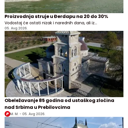
Proizvodnja struje u Đerdapu na 20 do 30%
Vodostaj će ostati nizak i narednih dana, ali iz
Elektroprivrede Srbije uveravaju da građani i privreda
05. Avg 2026.
nemaju razloga za brigu
Obeležavanje 85 godina od ustaškog zločina
nad Srbima u Prebilovcima
M. M. -
05. Avg 2026.