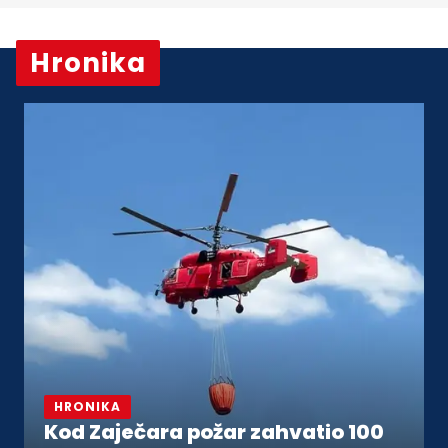
Hronika
Vidi sve
HRONIKA
Kod Zaječara požar zahvatio 100