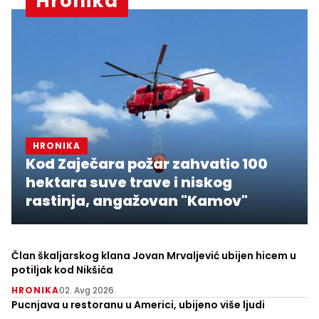
Hronika
HRONIKA
Kod Zaječara požar zahvatio 100
hektara suve trave i niskog
rastinja, angažovan "Kamov"
Član škaljarskog klana Jovan Mrvaljević ubijen hicem u
potiljak kod Nikšića
HRONIKA
02. Avg 2026.
Pucnjava u restoranu u Americi, ubijeno više ljudi