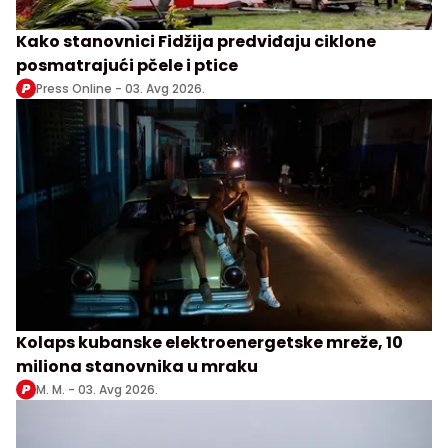
Kako stanovnici Fidžija predviđaju ciklone
posmatrajući pčele i ptice
Press Online -
03. Avg 2026.
Kolaps kubanske elektroenergetske mreže, 10
miliona stanovnika u mraku
M. M. -
03. Avg 2026.