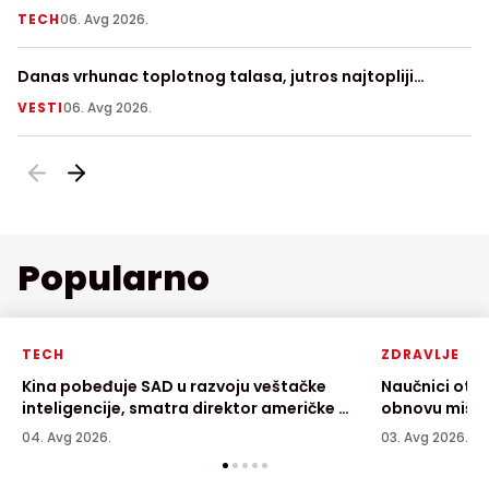
njegovoj površini
TECH
06. Avg 2026.
V
Danas vrhunac toplotnog talasa, jutros najtopliji
Fi
Zrenjanjin sa 30 stepeni
a
VESTI
06. Avg 2026.
LI
Popularno
TECH
ZDRAVLJE
Kina pobeđuje SAD u razvoju veštačke
Naučnici otkr
inteligencije, smatra direktor američke AI
obnovu mišić
kompanije
04. Avg 2026.
03. Avg 2026.