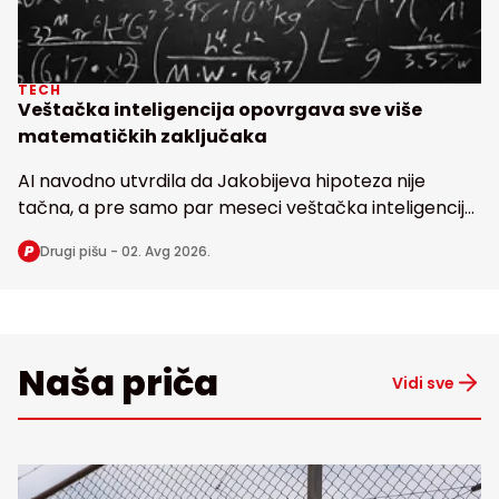
TECH
Veštačka inteligencija opovrgava sve više
matematičkih zaključaka
AI navodno utvrdila da Jakobijeva hipoteza nije
tačna, a pre samo par meseci veštačka inteligencija
dovela u pitanje i poznatu Erdoševu hipotezu, obe
Drugi pišu -
02. Avg 2026.
stare bezmalo 100 godina
Naša priča
Vidi sve