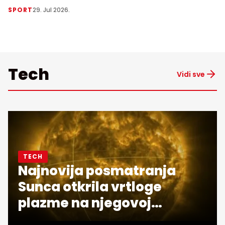
SPORT
29. Jul 2026.
Tech
Vidi sve
TECH
Najnovija posmatranja
Sunca otkrila vrtloge
plazme na njegovoj
površini