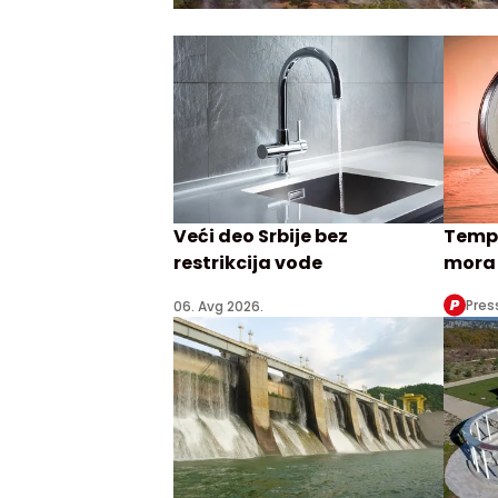
Veći deo Srbije bez
Tempe
restrikcija vode
mora 
Pres
06. Avg 2026.