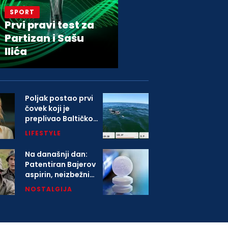
SPORT
Prvi pravi test za
Partizan i Sašu
Ilića
Poljak postao prvi
čovek koji je
preplivao Baltičko
more
LIFESTYLE
Na današnji dan:
Patentiran Bajerov
aspirin, neizbežni
deo svih kućnih
NOSTALGIJA
apoteka