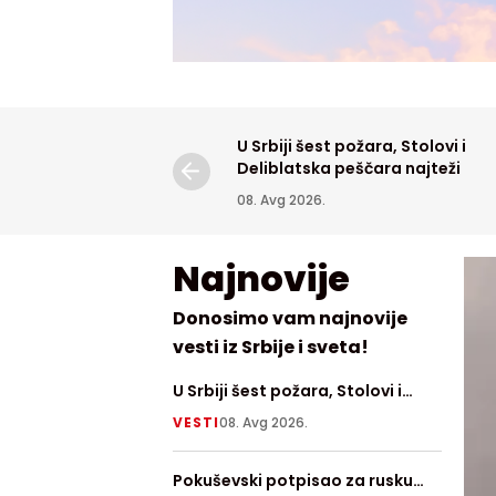
U Srbiji šest požara, Stolovi i
Deliblatska peščara najteži
08. Avg 2026.
Najnovije
Donosimo vam najnovije
vesti iz Srbije i sveta!
U Srbiji šest požara, Stolovi i
Krao k
Deliblatska peščara najteži
VESTI
08. Avg 2026.
HRONI
Pokuševski potpisao za rusku
Fudbal