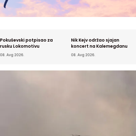
Pokuševski potpisao za
Nik Kejv održao sjajan
rusku Lokomotivu
koncert na Kalemegdanu
08. Avg 2026.
08. Avg 2026.
ola ostavljena "na izvol'te"
Raspoloženi Partizan na revanš
ide sa 3:0
KA
07. Avg 2026.
SPORT
06. Avg 2026.
ski savez Argentine javno
Veći deo Srbije bez restrikcija