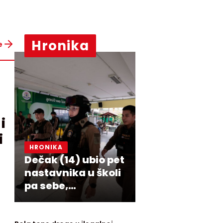
Hronika
e
i
i
HRONIKA
i
Dečak (14) ubio pet
nastavnika u školi
pa sebe,
prethodno usmrtio
babu i dedu