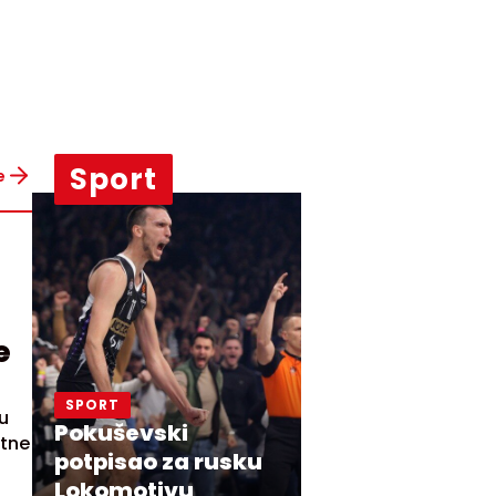
Sport
e
e
SPORT
u
Pokuševski
rtne
potpisao za rusku
Lokomotivu