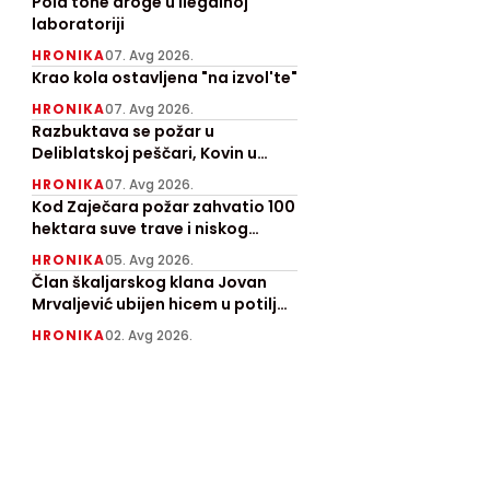
Pola tone droge u ilegalnoj
laboratoriji
HRONIKA
07. Avg 2026.
Krao kola ostavljena "na izvol'te"
HRONIKA
07. Avg 2026.
Razbuktava se požar u
Deliblatskoj peščari, Kovin u
pepelu
HRONIKA
07. Avg 2026.
Kod Zaječara požar zahvatio 100
hektara suve trave i niskog
rastinja, angažovan "Kamov"
HRONIKA
05. Avg 2026.
Član škaljarskog klana Jovan
Mrvaljević ubijen hicem u potiljak
kod Nikšića
HRONIKA
02. Avg 2026.