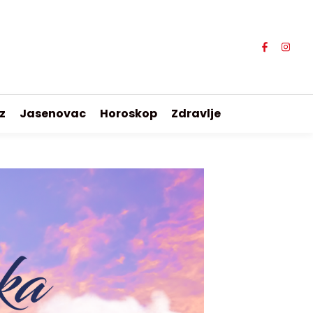
z
Jasenovac
Horoskop
Zdravlje