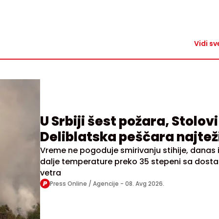
Vidi sv
U Srbiji šest požara, Stolovi 
Deliblatska peščara najtež
Vreme ne pogoduje smirivanju stihije, danas 
dalje temperature preko 35 stepeni sa dosta
vetra
Press Online / Agencije -
08. Avg 2026.