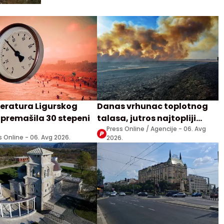
ratura Ligurskog
Danas vrhunac toplotnog
premašila 30 stepeni
talasa, jutros najtopliji
Zrenjanjin sa 30 stepeni
Press Online / Agencije -
06. Avg
s Online -
06. Avg 2026.
2026.