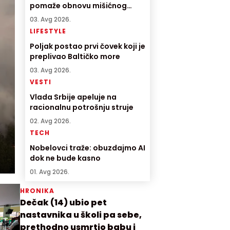
pomaže obnovu mišićnog
tkiva
03. Avg 2026.
LIFESTYLE
Poljak postao prvi čovek koji je
preplivao Baltičko more
03. Avg 2026.
VESTI
Vlada Srbije apeluje na
racionalnu potrošnju struje
02. Avg 2026.
TECH
Nobelovci traže: obuzdajmo AI
dok ne bude kasno
01. Avg 2026.
HRONIKA
Dečak (14) ubio pet
nastavnika u školi pa sebe,
prethodno usmrtio babu i