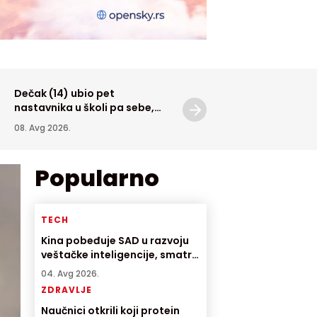
Dečak (14) ubio pet
Pola tone droge u ilegalno
nastavnika u školi pa sebe,
laboratoriji
prethodno usmrtio babu i
08. Avg 2026.
07. Avg 2026.
dedu
Popularno
TECH
Kina pobeđuje SAD u razvoju
veštačke inteligencije, smatra
direktor američke AI
04. Avg 2026.
kompanije
ZDRAVLJE
Naučnici otkrili koji protein