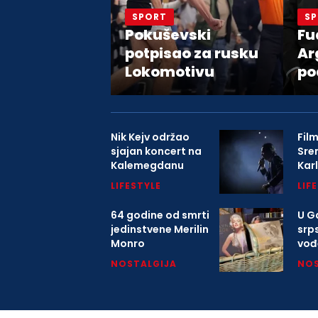
SPORT
S
Pokuševski
Fu
potpisao za rusku
Ar
Lokomotivu
po
pr
Đa
Nik Kejv održao
Film
sjajan koncert na
Sre
Kalemegdanu
Kar
9. 
LIFESTYLE
LIF
64 godine od smrti
U Ga
jedinstvene Merilin
srp
Monro
vođ
o K
NOSTALGIJA
NOS
mitr