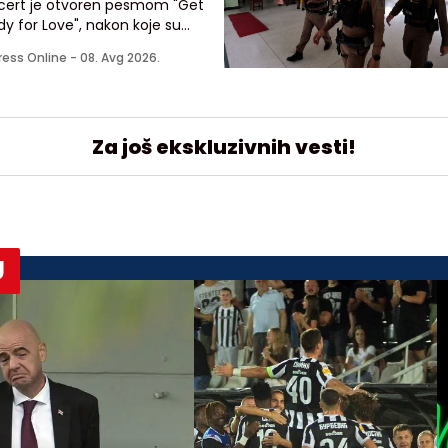
cert je otvoren pesmom "Get
y for Love", nakon koje su
dile "From Her to Eternity", "Train
ress Online -
08. Avg 2026.
g-Suffering" i naslovna numera
poslednjeg albuma "Wild God"
Za još ekskluzivnih vesti!
U