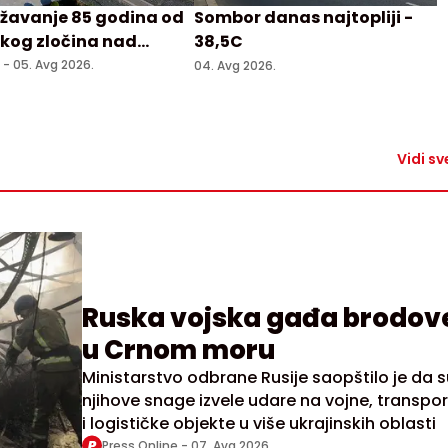
žavanje 85 godina od
Sombor danas najtopliji -
kog zločina nad
38,5C
a u Prebilovcima
. -
05. Avg 2026.
04. Avg 2026.
Vidi sv
Ruska vojska gađa brodov
u Crnom moru
Ministarstvo odbrane Rusije saopštilo je da s
njihove snage izvele udare na vojne, transpo
i logističke objekte u više ukrajinskih oblasti
Press Online -
07. Avg 2026.