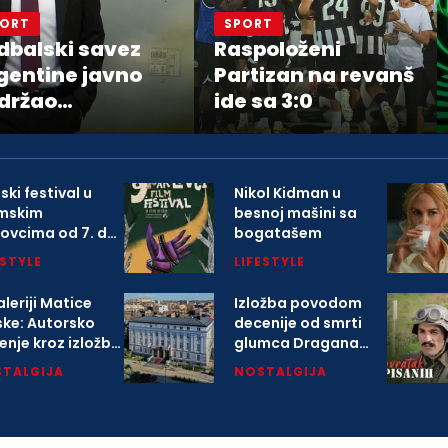
PORT
SPORT
dbalski savez
Raspoloženi
gentine javno
Partizan na revanš
držao
ide sa 3:0
edsednika FIFA
nija Infantina
ski festival u
Nikol Kidman u
mskim
besnoj mašini sa
lovcima od 7. do
bogatašem
avgusta
ESTYLE
LIFESTYLE
leriji Matice
Izložba povodom
ske: Autorsko
decenije od smrti
enje kroz izložbu
glumca Dragana
arlovačkoj
Nikolića
TALGIJA
NOSTALGIJA
opoliji