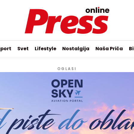
port
Svet
Lifestyle
Nostalgija
Naša Priča
Bi
OGLASI