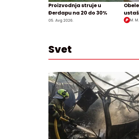
Proizvodnja struje u
Obele
Đerdapu na 20 do 30%
ustaš
Srbim
M. M
05. Avg 2026.
Svet