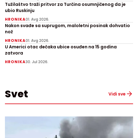
Tužilaštvo traži pritvor za Turčina osumnjičenog da je
ubio Ruskinju
HRONIKA
01. Avg 2026.
Nakon svađe sa suprugom, maloletni posinak dohvatio
nož
HRONIKA
01. Avg 2026.
U Americi otac dečaka ubice osuđen na 15 godina
zatvora
HRONIKA
30. Jul 2026.
Svet
Vidi sve