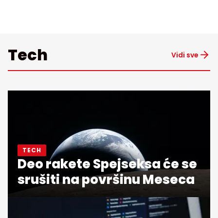
Tech
Vidi sve
TECH
Deo rakete Spejseksa će se
srušiti na površinu Meseca