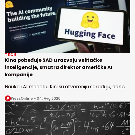
TECH
Kina pobeđuje SAD u razvoju veštačke
inteligencije, smatra direktor američke AI
kompanije
Nauka i AI modeli u Kini su otvoreniji i sarađuju, dok se
u Americi radi u nekoliko izolovanih vodećih
PressOnline -
04. Avg 2026.
laboratorija, kaže direktor Haging fejsa