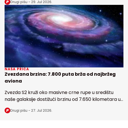
Drugi pišu -
29. Jul 2026.
Zemlji
NAŠA PRIČA
Zvezdana brzina: 7.800 puta brža od najbržeg
aviona
Zvezda S2 kruži oko masivne crne rupe u središtu
naše galaksije dostižući brzinu od 7.650 kilometara u
sekundi
Drugi pišu -
27. Jul 2026.