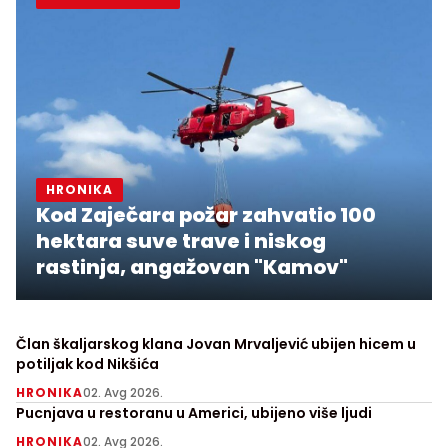
HRONIKA
Kod Zaječara požar zahvatio 100
hektara suve trave i niskog
rastinja, angažovan "Kamov"
Član škaljarskog klana Jovan Mrvaljević ubijen hicem u
potiljak kod Nikšića
HRONIKA
02. Avg 2026.
Pucnjava u restoranu u Americi, ubijeno više ljudi
HRONIKA
02. Avg 2026.