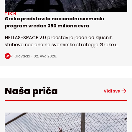
TECH
Grčka predstavila nacionalni svemirski
program vredan 350 miliona evra
HELLAS-SPACE 2.0 predstavlja jedan od ključnih
stubova nacionalne svemirske strategije Grčke i
obuhvata razvoj svemirske infrastrukture, korišćenje
R. Glovacki -
02. Avg 2026.
satelitskih aplikacija i podataka
Naša priča
Vidi sve