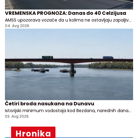
VREMENSKA PROGNOZA: Danas do 40 Celzijusa
AMSS upozorava vozače da u kolima ne ostavljaju zapaljive
stvari kao i da ne parkiraju na lako zapaljivim površinama:
04. Avg 2026.
suvoj travi, ili niskom rastinju
Četiri broda nasukana na Dunavu
Istorijski minimum vodostaja kod Bezdana, narednih dana
dodatni pad
03. Avg 2026.
Hronika