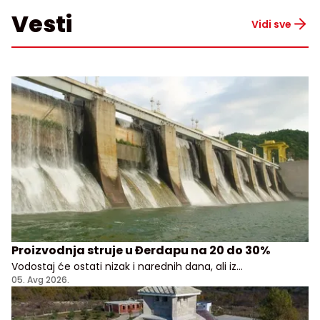
Vesti
Vidi sve
Proizvodnja struje u Đerdapu na 20 do 30%
Vodostaj će ostati nizak i narednih dana, ali iz
Elektroprivrede Srbije uveravaju da građani i privreda
05. Avg 2026.
nemaju razloga za brigu