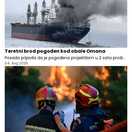
Teretni brod pogođen kod obale Omana
Posada prijavila da je pogođena projektilom u 2 sata prošle
noći, nema potvrde odakle je napad pokrenut
04. Avg 2026.