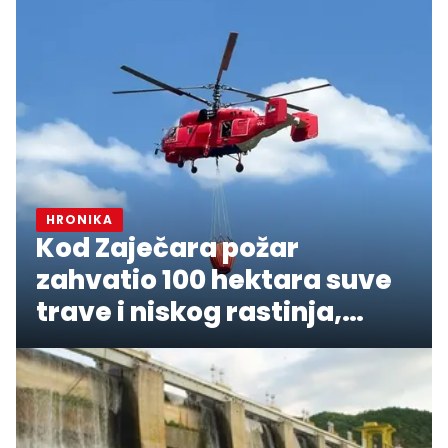
HRONIKA
Kod Zaječara požar
zahvatio 100 hektara suve
trave i niskog rastinja,
angažovan "Kamov"