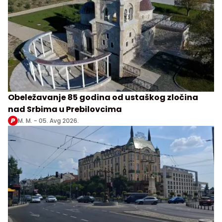
Obeležavanje 85 godina od ustaškog zločina
nad Srbima u Prebilovcima
M. M. -
05. Avg 2026.