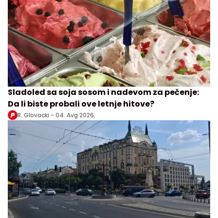
Sladoled sa soja sosom i nadevom za pečenje:
Da li biste probali ove letnje hitove?
R. Glovacki -
04. Avg 2026.