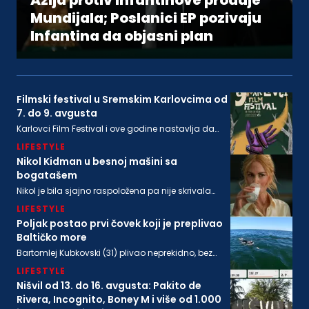
Azija protiv Infantinove prodaje
Mundijala; Poslanici EP pozivaju
Infantina da objasni plan
Filmski festival u Sremskim Karlovcima od
7. do 9. avgusta
Karlovci Film Festival i ove godine nastavlja da
neguje dijalog između filmske baštine i
LIFESTYLE
savremenog autorskog izraza
Nikol Kidman u besnoj mašini sa
bogatašem
Nikol je bila sjajno raspoložena pa nije skrivala
osmeh, a isto se može reći i za bogatog
LIFESTYLE
biznismenaMajkla Rajstina (55) koji se sve češće
viđa u društvu oskarovke
Poljak postao prvi čovek koji je preplivao
Baltičko more
Bartomlej Kubkovski (31) plivao neprekidno, bez
sna, više od 54 sata, između obala Švedske i
LIFESTYLE
Poljske
Nišvil od 13. do 16. avgusta: Pakito de
Rivera, Incognito, Boney M i više od 1.000