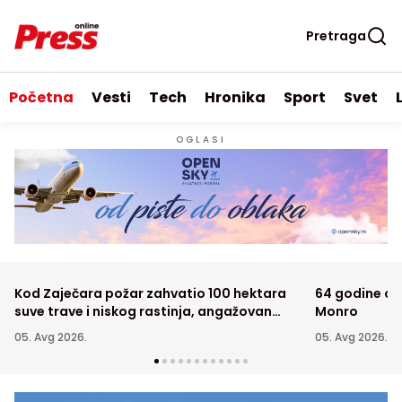
Pretraga
Početna
Vesti
Tech
Hronika
Sport
Svet
OGLASI
Kod Zaječara požar zahvatio 100 hektara
64 godine od 
suve trave i niskog rastinja, angažovan
Monro
"Kamov"
05. Avg 2026.
05. Avg 2026.