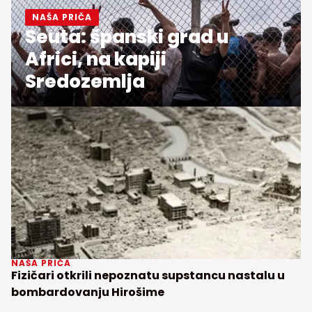
NAŠA PRIČA
Seuta: španski grad u
Africi, na kapiji
Sredozemlja
NAŠA PRIČA
Fizičari otkrili nepoznatu supstancu nastalu u
bombardovanju Hirošime