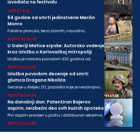
izvođača na festivalu
LIFESTYLE
64 godine od smrti jedinstvene Merilin
Monro
Fatalna plavuša, žena slavnih, navodna
ljubavnica moćnih, pronađena je mrtva u svom
NOSTALGIJA
stanu na današnji dan 1962. godine
U Galeriji Matice srpske: Autorsko vođenje
kroz izložbu o Karlovačkoj mitropoliji
Izložba je nastala povodom 320 godina od
osnivanja Karlovačke mitropolije i 200 godina
NOSTALGIJA
Matice srpske
Izložba povodom decenije od smrti
glumca Dragana Nikolića
Sećanje u Ateljeu 212, pozorišta koje je neodvojivo
od imena legendarnog Gage.
NOSTALGIJA
Na današnji dan: Patentiran Bajerov
aspirin, neizbežni deo svih kućnih apoteka
Prvi aspirin pravljen u prahu i distribuiran lekarima.
NOSTALGIJA