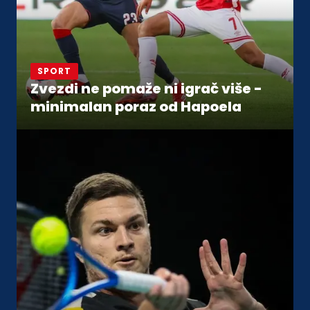
SPORT
Zvezdi ne pomaže ni igrač više -
minimalan poraz od Hapoela