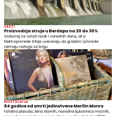
VESTI
Proizvodnja struje u Đerdapu na 20 do 30%
Vodostaj će ostati nizak i narednih dana, ali iz
Elektroprivrede Srbije uveravaju da građani i privreda
nemaju razloga za brigu
NOSTALGIJA
64 godine od smrti jedinstvene Merilin Monro
Fatalna plavuša, žena slavnih, navodna ljubavnica moćnih,