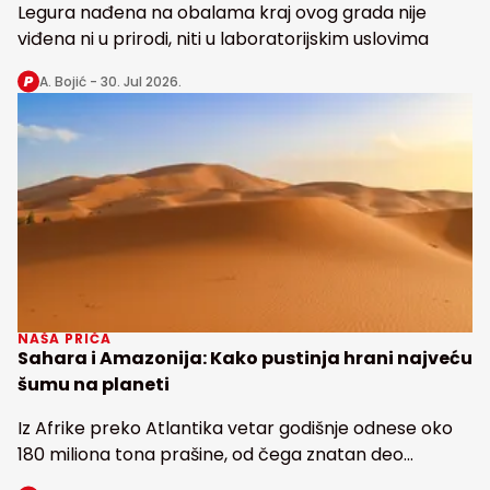
Legura nađena na obalama kraj ovog grada nije
viđena ni u prirodi, niti u laboratorijskim uslovima
A. Bojić -
30. Jul 2026.
NAŠA PRIČA
Sahara i Amazonija: Kako pustinja hrani najveću
šumu na planeti
Iz Afrike preko Atlantika vetar godišnje odnese oko
180 miliona tona prašine, od čega znatan deo
snabdeva fosforom najveću tropsku kišnu šumu na