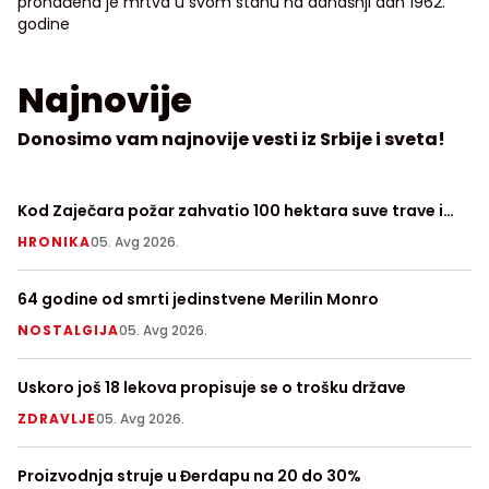
pronađena je mrtva u svom stanu na današnji dan 1962.
godine
Najnovije
Donosimo vam najnovije vesti iz Srbije i sveta!
Kod Zaječara požar zahvatio 100 hektara suve trave i
Zv
niskog rastinja, angažovan "Kamov"
H
HRONIKA
05. Avg 2026.
S
64 godine od smrti jedinstvene Merilin Monro
Ob
Sr
NOSTALGIJA
05. Avg 2026.
V
Uskoro još 18 lekova propisuje se o trošku države
De
ZDRAVLJE
05. Avg 2026.
T
Proizvodnja struje u Đerdapu na 20 do 30%
So