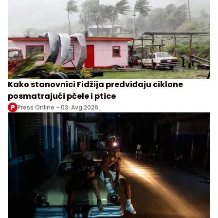
Kako stanovnici Fidžija predviđaju ciklone
posmatrajući pčele i ptice
Press Online -
03. Avg 2026.