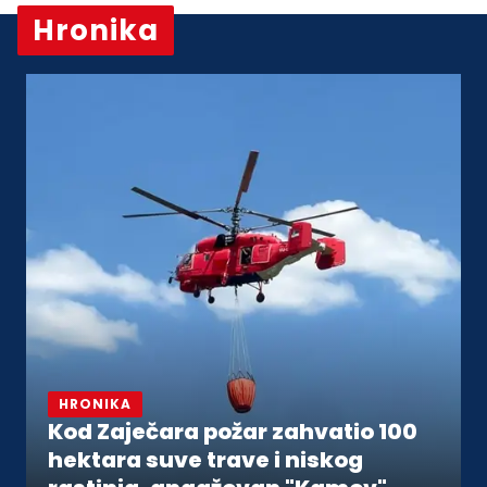
Hronika
Vidi sve
HRONIKA
Kod Zaječara požar zahvatio 100
hektara suve trave i niskog