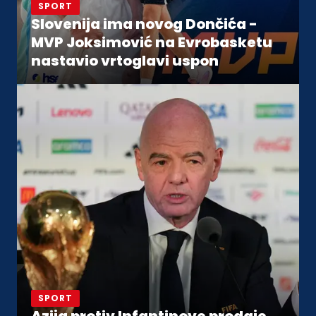
SPORT
Slovenija ima novog Dončića -
MVP Joksimović na Evrobasketu
nastavio vrtoglavi uspon
SPORT