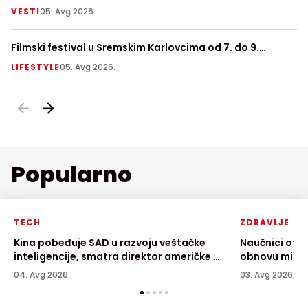
VESTI
05. Avg 2026.
V
Filmski festival u Sremskim Karlovcima od 7. do 9.
Ni
avgusta
LIFESTYLE
05. Avg 2026.
LI
Popularno
TECH
ZDRAVLJE
Kina pobeđuje SAD u razvoju veštačke
Naučnici otkr
inteligencije, smatra direktor američke AI
obnovu mišić
kompanije
04. Avg 2026.
03. Avg 2026.