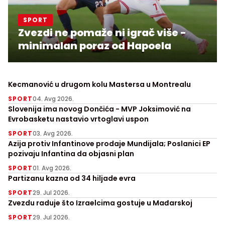
SPORT
Zvezdi ne pomaže ni igrač više -
minimalan poraz od Hapoela
Kecmanović u drugom kolu Mastersa u Montrealu
SPORT
04. Avg 2026.
Slovenija ima novog Dončića - MVP Joksimović na
Evrobasketu nastavio vrtoglavi uspon
SPORT
03. Avg 2026.
Azija protiv Infantinove prodaje Mundijala; Poslanici EP
pozivaju Infantina da objasni plan
SPORT
01. Avg 2026.
Partizanu kazna od 34 hiljade evra
SPORT
29. Jul 2026.
Zvezdu raduje što Izraelcima gostuje u Mađarskoj
SPORT
29. Jul 2026.