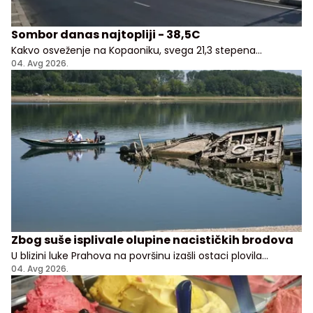
Sombor danas najtopliji - 38,5C
Kakvo osveženje na Kopaoniku, svega 21,3 stepena
Celzijusa!
04. Avg 2026.
Zbog suše isplivale olupine nacističkih brodova
U blizini luke Prahova na površinu izašli ostaci plovila
potopljenih tokom nemačkog povlačenja sa Balkana
04. Avg 2026.