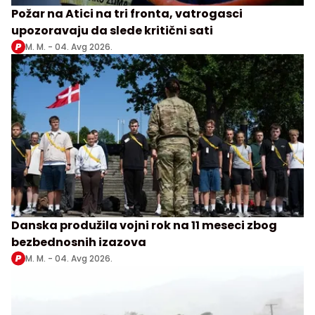
Požar na Atici na tri fronta, vatrogasci
upozoravaju da slede kritični sati
M. M. -
04. Avg 2026.
Danska produžila vojni rok na 11 meseci zbog
bezbednosnih izazova
M. M. -
04. Avg 2026.