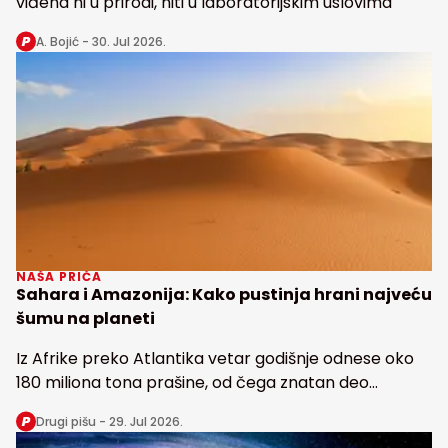
viđena ni u prirodi, niti u laboratorijskim uslovima
A. Bojić -
30. Jul 2026.
NAŠA PRIČA
Sahara i Amazonija: Kako pustinja hrani najveću
šumu na planeti
Iz Afrike preko Atlantika vetar godišnje odnese oko
180 miliona tona prašine, od čega znatan deo
snabdeva fosforom najveću tropsku kišnu šumu na
Drugi pišu -
29. Jul 2026.
Zemlji