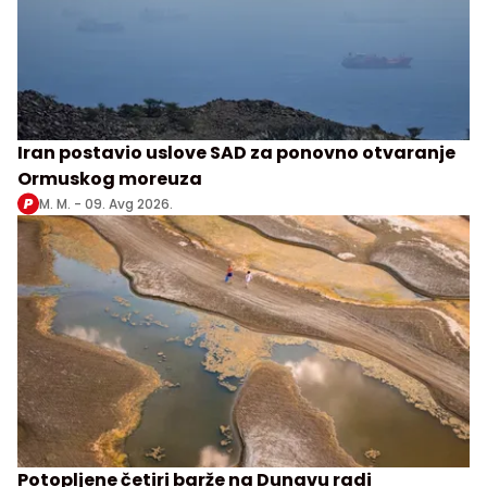
Iran postavio uslove SAD za ponovno otvaranje
Ormuskog moreuza
M. M. -
09. Avg 2026.
Potopljene četiri barže na Dunavu radi