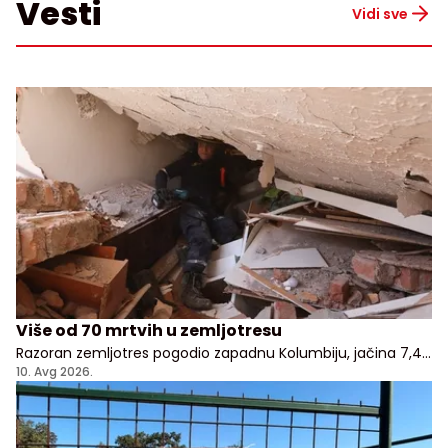
Vesti
Vidi sve
Više od 70 mrtvih u zemljotresu
Razoran zemljotres pogodio zapadnu Kolumbiju, jačina 7,4
stepena po Rihteru
10. Avg 2026.