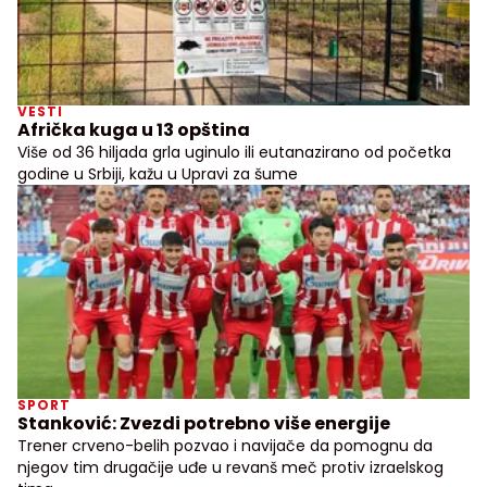
VESTI
Afrička kuga u 13 opština
Više od 36 hiljada grla uginulo ili eutanazirano od početka
godine u Srbiji, kažu u Upravi za šume
SPORT
Stanković: Zvezdi potrebno više energije
Trener crveno-belih pozvao i navijače da pomognu da
njegov tim drugačije uđe u revanš meč protiv izraelskog