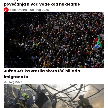
povećanja nivoa vode kod nuklearke
Press Online -
09. Avg 2026.
Južna Afrika vratila skoro 180 hiljada
imigranata
08. Avg 2026.