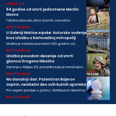
nakon koje su usledile "From Her to Eternity", "Train
LIFESTYLE
Long-Suffering" i naslovna numera sa poslednjeg
albuma "Wild God"
64 godine od smrti jedinstvene Merilin
Monro
Fatalna plavuša, žena slavnih, navodna
ljubavnica moćnih, pronađena je mrtva u svom
NOSTALGIJA
stanu na današnji dan 1962. godine
U Galeriji Matice srpske: Autorsko vođenje
kroz izložbu o Karlovačkoj mitropoliji
Izložba je nastala povodom 320 godina od
osnivanja Karlovačke mitropolije i 200 godina
NOSTALGIJA
Matice srpske
Izložba povodom decenije od smrti
glumca Dragana Nikolića
Sećanje u Ateljeu 212, pozorišta koje je neodvojivo
od imena legendarnog Gage.
NOSTALGIJA
Na današnji dan: Patentiran Bajerov
aspirin, neizbežni deo svih kućnih apoteka
Prvi aspirin pravljen u prahu i distribuiran lekarima.
NOSTALGIJA