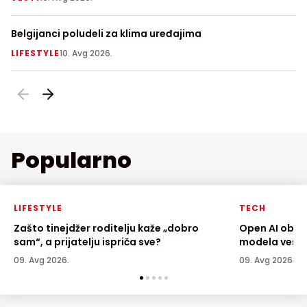
Belgijanci poludeli za klima uređajima
Zl
m
LIFESTYLE
10. Avg 2026.
V
Popularno
LIFESTYLE
TECH
Zašto tinejdžer roditelju kaže „dobro
Open AI obus
sam“, a prijatelju ispriča sve?
modela vešta
09. Avg 2026.
09. Avg 2026.