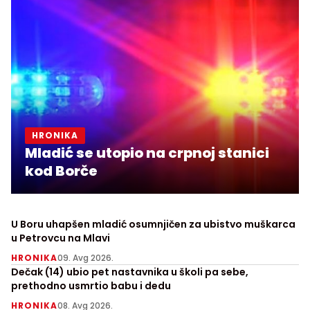
HRONIKA
Mladić se utopio na crpnoj stanici
kod Borče
U Boru uhapšen mladić osumnjičen za ubistvo muškarca
u Petrovcu na Mlavi
HRONIKA
09. Avg 2026.
Dečak (14) ubio pet nastavnika u školi pa sebe,
prethodno usmrtio babu i dedu
HRONIKA
08. Avg 2026.