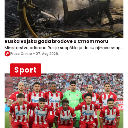
Ruska vojska gađa brodove u Crnom moru
Ministarstvo odbrane Rusije saopštilo je da su njihove snage
izvele udare na vojne, transportne i logističke objekte u više
Press Online -
07. Avg 2026.
ukrajinskih oblasti
Sport