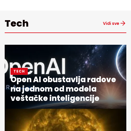
Tech
Vidi sve
TECH
Open AI obustavlja radove
na jednom od modela
veštačke inteligencije