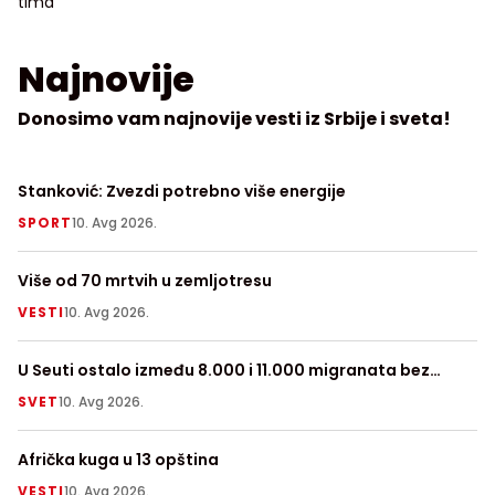
tima
Najnovije
Donosimo vam najnovije vesti iz Srbije i sveta!
Stanković: Zvezdi potrebno više energije
Uk
žr
SPORT
10. Avg 2026.
S
Više od 70 mrtvih u zemljotresu
Mi
VESTI
10. Avg 2026.
V
U Seuti ostalo između 8.000 i 11.000 migranata bez
Ml
dokumenata
SVET
10. Avg 2026.
H
Afrička kuga u 13 opština
U 
Kr
VESTI
10. Avg 2026.
S