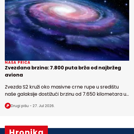
NAŠA PRIČA
Zvezdana brzina: 7.800 puta brža od najbržeg
aviona
Zvezda S2 kruži oko masivne crne rupe u središtu
naše galaksije dostižući brzinu od 7.650 kilometara u
sekundi
Drugi pišu -
27. Jul 2026.
Hronika