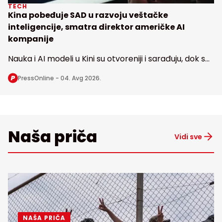
TECH
Kina pobeđuje SAD u razvoju veštačke
inteligencije, smatra direktor američke AI
kompanije
Nauka i AI modeli u Kini su otvoreniji i sarađuju, dok se
u Americi radi u nekoliko izolovanih vodećih
PressOnline -
04. Avg 2026.
laboratorija, kaže direktor Haging fejsa
Naša priča
Vidi sve
NAŠA PRIČA