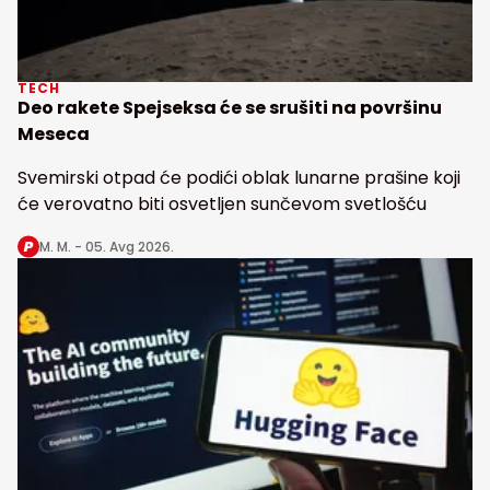
TECH
Deo rakete Spejseksa će se srušiti na površinu
Meseca
Svemirski otpad će podići oblak lunarne prašine koji
će verovatno biti osvetljen sunčevom svetlošću
M. M. -
05. Avg 2026.