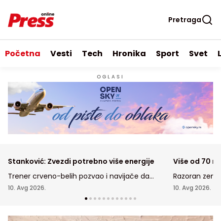
Pretraga
Početna
Vesti
Tech
Hronika
Sport
Svet
OGLASI
Stanković: Zvezdi potrebno više energije
Više od 70 mr
Trener crveno-belih pozvao i navijače da
Razoran zeml
pomognu da njegov tim drugačije uđe u
Kolumbiju, ja
10. Avg 2026.
10. Avg 2026.
revanš meč protiv izraelskog tima