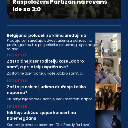
Raspoloženi Partizan na revanš
ide sa 3:0
Belgijanci poludeli za klima uređajima
Prodaja ovih uređaja udvostručena u odnosu na
prošlu godinu i to pre početka aktuelnog toplotnog
talasa
LIFESTYLE
Zašto tinejdžer roditelju kaže „dobro
sam“, a prijatelju ispriča sve?
Zašto tinejdžer roditelju kaže „dobro sam“, a
prijatelju ispriča sve?
LIFESTYLE
Zašto je nekim ljudima druženje toliko
naporno?
Druženje nije samo uživanje, već i mentalni napor,
ponekad i snažna senzorna stimulacija, koja ne
LIFESTYLE
odgovara svima podjednako
Nik Kejv održao sjajan koncert na
Kalemegdanu
Koncert je otvoren pesmom "Get Ready for Love",