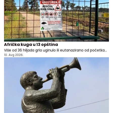
Afrička kuga u 13 opština
Više od 36 hiljada grla uginulo ili eutanazirano od početka
godine u Srbiji, kažu u Upravi za šume
10. Avg 2026.