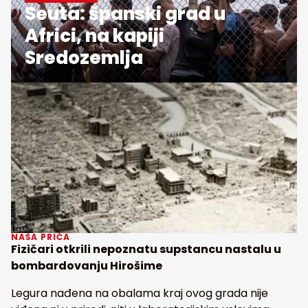
Seuta: španski grad u
Africi, na kapiji
Sredozemlja
NAŠA PRIČA
Fizičari otkrili nepoznatu supstancu nastalu u
bombardovanju Hirošime
Legura nađena na obalama kraj ovog grada nije