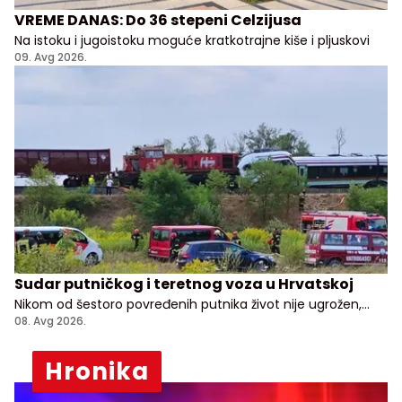
VREME DANAS: Do 36 stepeni Celzijusa
Na istoku i jugoistoku moguće kratkotrajne kiše i pljuskovi
09. Avg 2026.
Sudar putničkog i teretnog voza u Hrvatskoj
Nikom od šestoro povređenih putnika život nije ugrožen,
kažu lekari i predstavnici hrvatske vlade
08. Avg 2026.
Hronika