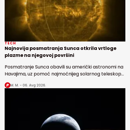
TECH
Najnovija posmatranja Sunca otkrila vrtloge
plazme na njegovoj površini
Posmatranje Sunca obavili su američki astronomi na
Havajima, uz pomoć najmoćnijeg solarnog teleskopa
"Inouye"
M. M. -
06. Avg 2026.