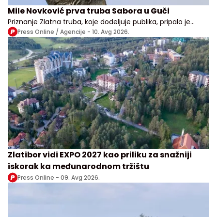
Mile Novković prva truba Sabora u Guči
Priznanje Zlatna truba, koje dodeljuje publika, pripalo je
Vladimiru Kuzmanoviću
Press Online / Agencije -
10. Avg 2026.
Zlatibor vidi EXPO 2027 kao priliku za snažniji
iskorak ka međunarodnom tržištu
Press Online -
09. Avg 2026.