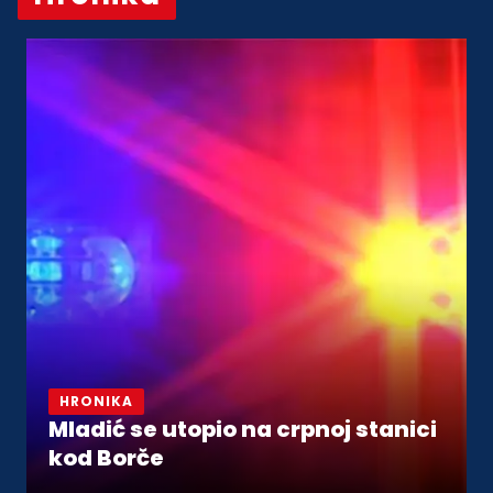
Vidi sve
HRONIKA
Mladić se utopio na crpnoj stanici
kod Borče