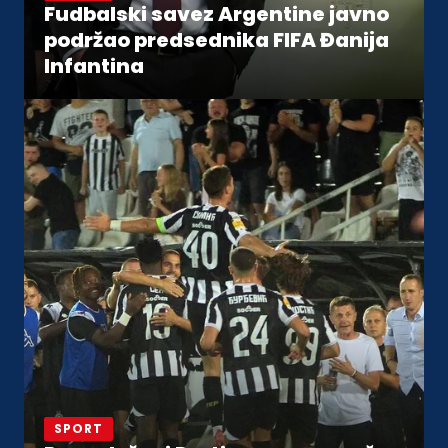
Fudbalski savez Argentine javno
podržao predsednika FIFA Đanija
Infantina
SPORT