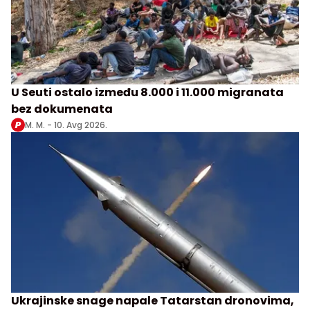
U Seuti ostalo između 8.000 i 11.000 migranata
bez dokumenata
M. M. -
10. Avg 2026.
Ukrajinske snage napale Tatarstan dronovima,