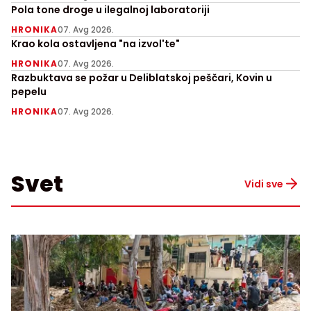
Pola tone droge u ilegalnoj laboratoriji
HRONIKA
07. Avg 2026.
Krao kola ostavljena "na izvol'te"
HRONIKA
07. Avg 2026.
Razbuktava se požar u Deliblatskoj peščari, Kovin u
pepelu
HRONIKA
07. Avg 2026.
Svet
Vidi sve