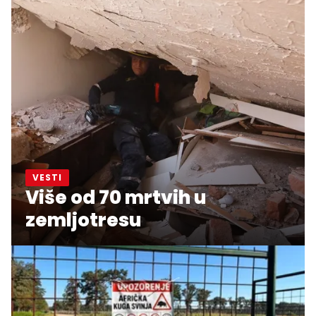
VESTI
Više od 70 mrtvih u
zemljotresu