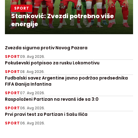
SPORT
Stanković: Zvezdi potrebno više
energije
Zvezda sigurna protiv Novog Pazara
SPORT
09. Avg 2026.
Pokuševski potpisao za rusku Lokomotivu
SPORT
08. Avg 2026.
Fudbalski savez Argentine javno podržao predsednika
FIFA Đanija Infantina
SPORT
07. Avg 2026.
Raspoloženi Partizan na revanš ide sa 3:0
SPORT
06. Avg 2026.
Prvi pravi test za Partizan i Sašu Ilića
SPORT
06. Avg 2026.