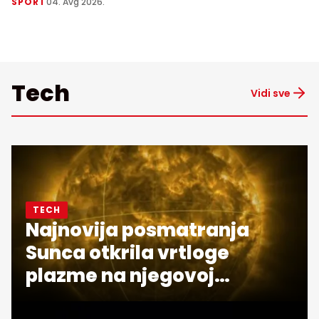
SPORT
04. Avg 2026.
Tech
Vidi sve
TECH
Najnovija posmatranja
Sunca otkrila vrtloge
plazme na njegovoj
površini