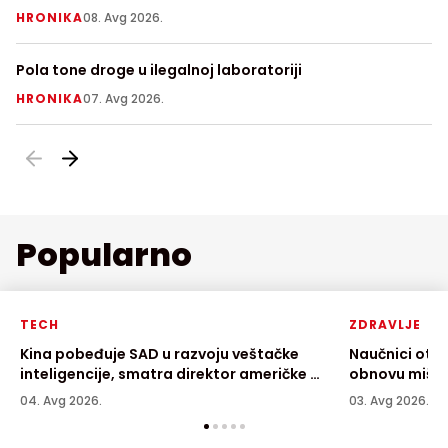
prethodno usmrtio babu i dedu
Ni
HRONIKA
08. Avg 2026.
Z
Pola tone droge u ilegalnoj laboratoriji
Ra
p
HRONIKA
07. Avg 2026.
H
Popularno
TECH
ZDRAVLJE
Kina pobeđuje SAD u razvoju veštačke
Naučnici otkr
inteligencije, smatra direktor američke AI
obnovu mišić
kompanije
04. Avg 2026.
03. Avg 2026.