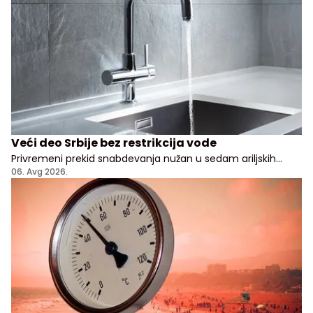
Veći deo Srbije bez restrikcija vode
Privremeni prekid snabdevanja nužan u sedam ariljskih
naselja
06. Avg 2026.