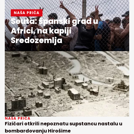
NAŠA PRIČA
Seuta: španski grad u
Africi, na kapiji
Sredozemlja
NAŠA PRIČA
Fizičari otkrili nepoznatu supstancu nastalu u
bombardovanju Hirošime