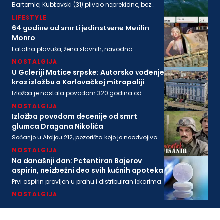
Bartomlej Kubkovski (31) plivao neprekidno, bez
sna, više od 54 sata, između obala Švedske i
LIFESTYLE
Poljske
64 godine od smrti jedinstvene Merilin
Monro
Fatalna plavuša, žena slavnih, navodna
ljubavnica moćnih, pronađena je mrtva u svom
NOSTALGIJA
stanu na današnji dan 1962. godine
U Galeriji Matice srpske: Autorsko vođenje
kroz izložbu o Karlovačkoj mitropoliji
Izložba je nastala povodom 320 godina od
osnivanja Karlovačke mitropolije i 200 godina
NOSTALGIJA
Matice srpske
Izložba povodom decenije od smrti
glumca Dragana Nikolića
Sećanje u Ateljeu 212, pozorišta koje je neodvojivo
od imena legendarnog Gage.
NOSTALGIJA
Na današnji dan: Patentiran Bajerov
aspirin, neizbežni deo svih kućnih apoteka
Prvi aspirin pravljen u prahu i distribuiran lekarima.
NOSTALGIJA