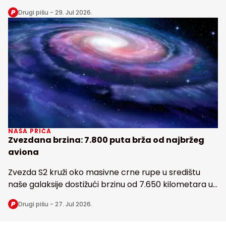
snabdeva fosforom najveću tropsku kišnu šumu na
Drugi pišu -
29. Jul 2026.
Zemlji
NAŠA PRIČA
Zvezdana brzina: 7.800 puta brža od najbržeg
aviona
Zvezda S2 kruži oko masivne crne rupe u središtu
naše galaksije dostižući brzinu od 7.650 kilometara u
sekundi
Drugi pišu -
27. Jul 2026.