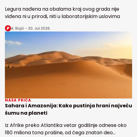
Legura nađena na obalama kraj ovog grada nije
viđena ni u prirodi, niti u laboratorijskim uslovima
A. Bojić -
30. Jul 2026.
NAŠA PRIČA
Sahara i Amazonija: Kako pustinja hrani najveću
šumu na planeti
Iz Afrike preko Atlantika vetar godišnje odnese oko
180 miliona tona prašine, od čega znatan deo