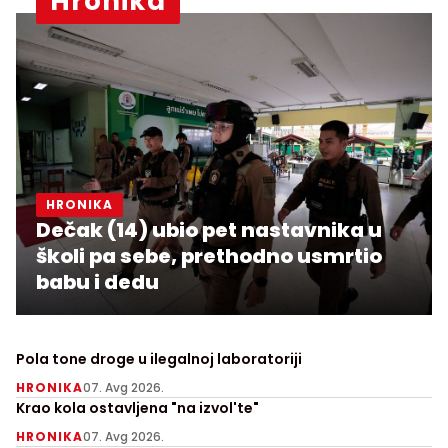
Hronika
HRONIKA
Dečak (14) ubio pet nastavnika u
školi pa sebe, prethodno usmrtio
babu i dedu
Pola tone droge u ilegalnoj laboratoriji
HRONIKA
07. Avg 2026.
Krao kola ostavljena "na izvol'te"
HRONIKA
07. Avg 2026.