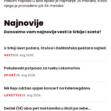
Prilikom napada u školi ispalio je najmanje 26 metaka, a kod
njega je pronađeno još 34 metaka
Najnovije
Donosimo vam najnovije vesti iz Srbije i sveta!
U Srbiji šest požara, Stolovi i Deliblatska peščara najteži
Kr
VESTI
08. Avg 2026.
H
Pokuševski potpisao za rusku Lokomotivu
Fu
FI
SPORT
08. Avg 2026.
S
Nik Kejv održao sjajan koncert na Kalemegdanu
R
LIFESTYLE
08. Avg 2026.
S
Dečak (14) ubio pet nastavnika u školi pa sebe,
Ep