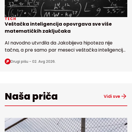
TECH
Veštačka inteligencija opovrgava sve više
matematičkih zaključaka
AI navodno utvrdila da Jakobijeva hipoteza nije
tačna, a pre samo par meseci veštačka inteligencija
dovela u pitanje i poznatu Erdoševu hipotezu, obe
Drugi pišu -
02. Avg 2026.
stare bezmalo 100 godina
Naša priča
Vidi sve