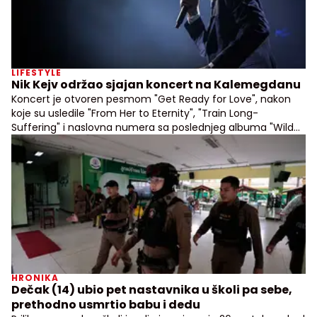
LIFESTYLE
Nik Kejv održao sjajan koncert na Kalemegdanu
Koncert je otvoren pesmom "Get Ready for Love", nakon
koje su usledile "From Her to Eternity", "Train Long-
Suffering" i naslovna numera sa poslednjeg albuma "Wild
God"
HRONIKA
Dečak (14) ubio pet nastavnika u školi pa sebe,
prethodno usmrtio babu i dedu