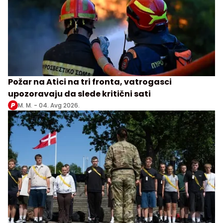
Požar na Atici na tri fronta, vatrogasci
upozoravaju da slede kritični sati
M. M. -
04. Avg 2026.