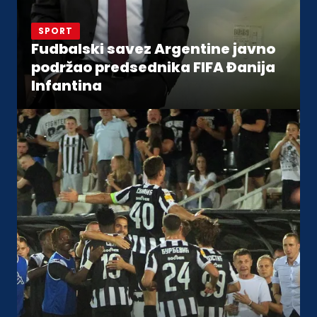
SPORT
Fudbalski savez Argentine javno
podržao predsednika FIFA Đanija
Infantina