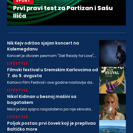
SPORT
Prvi pravi test za Partizan i Sašu
Ilića
Nik Kejv održao sjajan koncert na
Kalemegdanu
Koncert je otvoren pesmom "Get Ready for Love",
nakon koje su usledile "From Her to Eternity", "Train
LIFESTYLE
Long-Suffering" i naslovna numera sa poslednjeg
albuma "Wild God"
Filmski festival u Sremskim Karlovcima od
7. do 9. avgusta
Karlovci Film Festival i ove godine nastavlja da
neguje dijalog između filmske baštine i
LIFESTYLE
savremenog autorskog izraza
Nikol Kidman u besnoj mašini sa
bogatašem
Nikol je bila sjajno raspoložena pa nije skrivala
osmeh, a isto se može reći i za bogatog
LIFESTYLE
biznismenaMajkla Rajstina (55) koji se sve češće
viđa u društvu oskarovke
Poljak postao prvi čovek koji je preplivao
Baltičko more