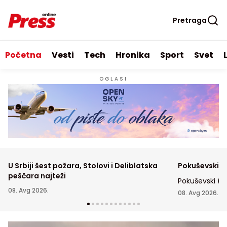
Pretraga
Početna
Vesti
Tech
Hronika
Sport
Svet
OGLASI
U Srbiji šest požara, Stolovi i Deliblatska
Pokuševski p
peščara najteži
Pokuševski (2
08. Avg 2026.
prosečno belež
08. Avg 2026.
blokade