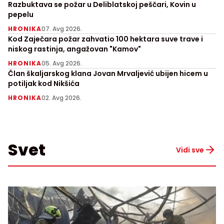
Razbuktava se požar u Deliblatskoj peščari, Kovin u
pepelu
HRONIKA
07. Avg 2026.
Kod Zaječara požar zahvatio 100 hektara suve trave i
niskog rastinja, angažovan "Kamov"
HRONIKA
05. Avg 2026.
Član škaljarskog klana Jovan Mrvaljević ubijen hicem u
potiljak kod Nikšića
HRONIKA
02. Avg 2026.
Svet
Vidi sve