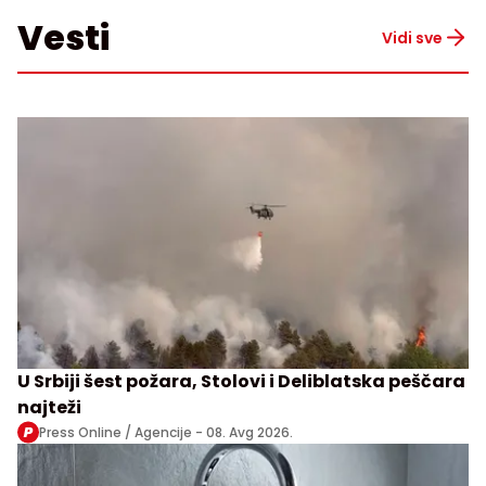
Vesti
Vidi sve
U Srbiji šest požara, Stolovi i Deliblatska peščara
najteži
Press Online / Agencije -
08. Avg 2026.