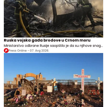
Ruska vojska gađa brodove u Crnom moru
Ministarstvo odbrane Rusije saopštilo je da su njihove snage
izvele udare na vojne, transportne i logističke objekte u više
Press Online -
07. Avg 2026.
ukrajinskih oblasti