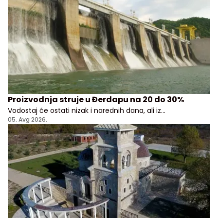
Proizvodnja struje u Đerdapu na 20 do 30%
Vodostaj će ostati nizak i narednih dana, ali iz
Elektroprivrede Srbije uveravaju da građani i privreda
05. Avg 2026.
nemaju razloga za brigu