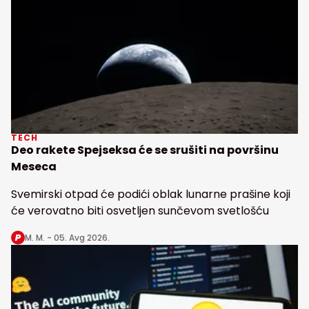
TECH
Deo rakete Spejseksa će se srušiti na površinu
Meseca
Svemirski otpad će podići oblak lunarne prašine koji
će verovatno biti osvetljen sunčevom svetlošću
M. M. -
05. Avg 2026.