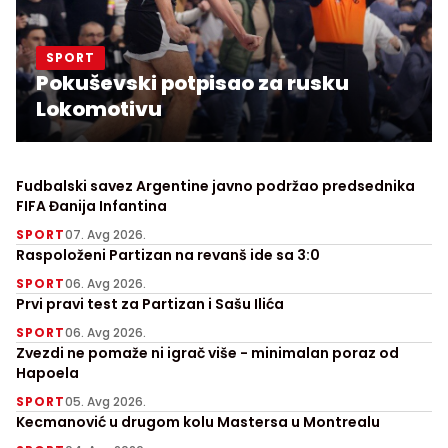
SPORT
Pokuševski potpisao za rusku
Lokomotivu
Fudbalski savez Argentine javno podržao predsednika
FIFA Đanija Infantina
SPORT
07. Avg 2026.
Raspoloženi Partizan na revanš ide sa 3:0
SPORT
06. Avg 2026.
Prvi pravi test za Partizan i Sašu Ilića
SPORT
06. Avg 2026.
Zvezdi ne pomaže ni igrač više - minimalan poraz od
Hapoela
SPORT
05. Avg 2026.
Kecmanović u drugom kolu Mastersa u Montrealu