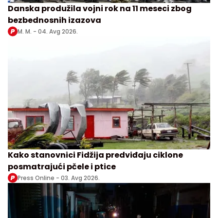
Danska produžila vojni rok na 11 meseci zbog
bezbednosnih izazova
M. M. -
04. Avg 2026.
Kako stanovnici Fidžija predviđaju ciklone
posmatrajući pčele i ptice
Press Online -
03. Avg 2026.