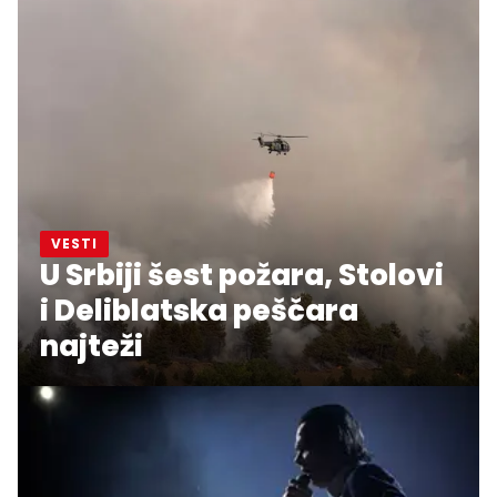
VESTI
U Srbiji šest požara, Stolovi
i Deliblatska peščara
najteži