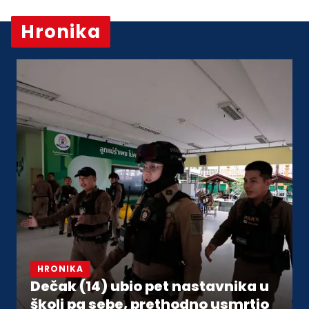
Hronika
Vidi sve
HRONIKA
Dečak (14) ubio pet nastavnika u
školi pa sebe, prethodno usmrtio