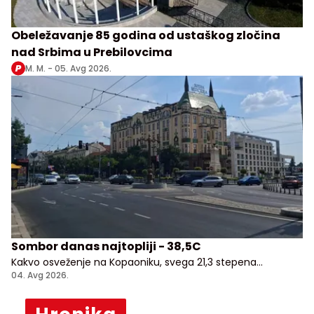
Obeležavanje 85 godina od ustaškog zločina
nad Srbima u Prebilovcima
M. M. -
05. Avg 2026.
Sombor danas najtopliji - 38,5C
Kakvo osveženje na Kopaoniku, svega 21,3 stepena
Celzijusa!
04. Avg 2026.