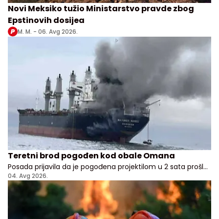
Novi Meksiko tužio Ministarstvo pravde zbog
Epstinovih dosijea
M. M. -
06. Avg 2026.
Teretni brod pogođen kod obale Omana
Posada prijavila da je pogođena projektilom u 2 sata prošle
noći, nema potvrde odakle je napad pokrenut
04. Avg 2026.