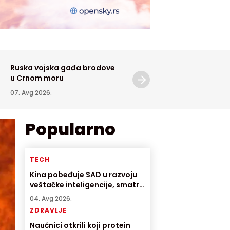
Ruska vojska gađa brodove
Epidemiolozi pozivaju na
u Crnom moru
oprez zbog virusa Zapad
Nila
07. Avg 2026.
07. Avg 2026.
Popularno
TECH
Kina pobeđuje SAD u razvoju
veštačke inteligencije, smatra
direktor američke AI
04. Avg 2026.
kompanije
ZDRAVLJE
Naučnici otkrili koji protein