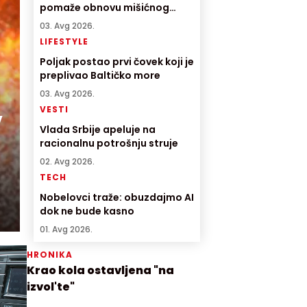
pomaže obnovu mišićnog
tkiva
03. Avg 2026.
LIFESTYLE
Poljak postao prvi čovek koji je
preplivao Baltičko more
03. Avg 2026.
,
VESTI
Vlada Srbije apeluje na
racionalnu potrošnju struje
02. Avg 2026.
TECH
Nobelovci traže: obuzdajmo AI
dok ne bude kasno
01. Avg 2026.
HRONIKA
Krao kola ostavljena "na
izvol'te"