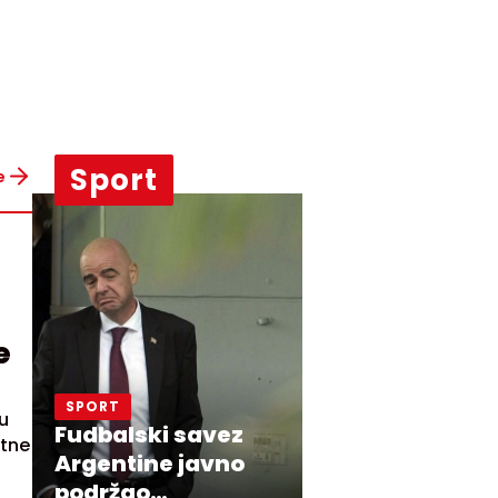
Sport
e
e
SPORT
u
Fudbalski savez
rtne
Argentine javno
podržao