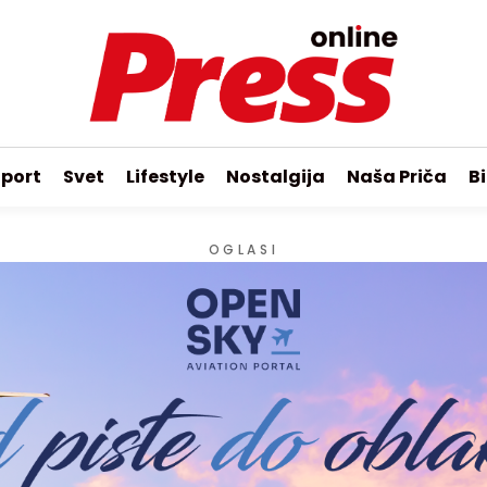
port
Svet
Lifestyle
Nostalgija
Naša Priča
Bi
OGLASI