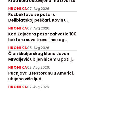
Krao kola ostavljena "na izvol'te"
HRONIKA
07. Avg 2026.
Razbuktava se požar u
Deliblatskoj peščari, Kovin u
pepelu
HRONIKA
07. Avg 2026.
Kod Zaječara požar zahvatio 100
hektara suve trave i niskog
rastinja, angažovan "Kamov"
HRONIKA
05. Avg 2026.
Član škaljarskog klana Jovan
Mrvaljević ubijen hicem u potiljak
kod Nikšića
HRONIKA
02. Avg 2026.
Pucnjava u restoranu u Americi,
ubijeno više ljudi
HRONIKA
02. Avg 2026.