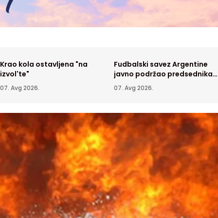
Krao kola ostavljena "na
Fudbalski savez Argentine
izvol'te"
javno podržao predsednika
FIFA Đanija Infantina
07. Avg 2026.
07. Avg 2026.
tava se požar u
Novi Meksiko tužio Ministarstvo
atskoj peščari, Kovin u
pravde zbog Epstinovih dosijea
KA
07. Avg 2026.
SVET
06. Avg 2026.
u
oženi Partizan na revanš
Najnovija posmatranja Sunca