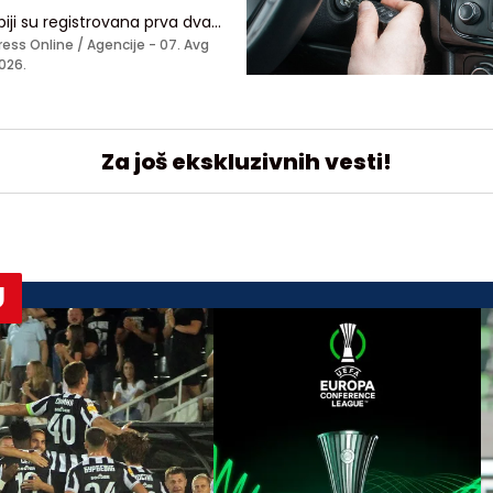
biji su registrovana prva dva
aja groznice Zapadnog Nila,
ress Online / Agencije -
07. Avg
nskog oboljenja, koje se prenosi
026.
dom zaraženog komarca
Za još ekskluzivnih vesti!
U