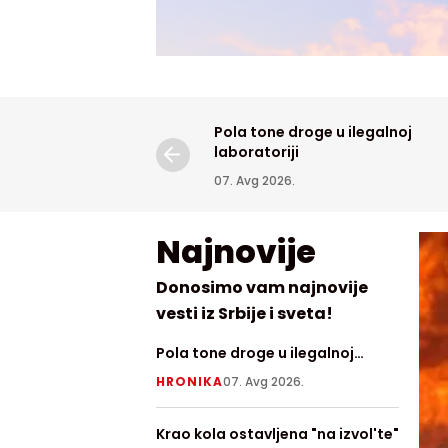
Pola tone droge u ilegalnoj
laboratoriji
07. Avg 2026.
Najnovije
Donosimo vam najnovije
vesti iz Srbije i sveta!
Pola tone droge u ilegalnoj
Razbuk
laboratoriji
Delibl
HRONIKA
07. Avg 2026.
HRONI
pepel
Krao kola ostavljena "na izvol'te"
Raspol