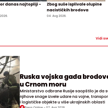
r danas najtopliji -
Zbog suše isplivale olupine
nacističkih brodova
 2026.
04. Avg 2026.
Vidi sv
Ruska vojska gađa brodov
u Crnom moru
Ministarstvo odbrane Rusije saopštilo je da s
njihove snage izvele udare na vojne, transpo
i logističke objekte u više ukrajinskih oblasti
Press Online -
07. Avg 2026.