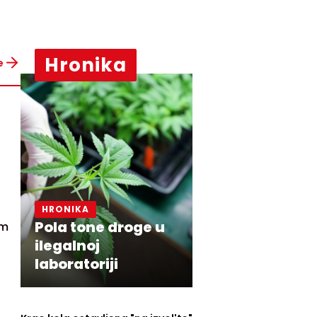
Hronika
e
HRONIKA
Pola tone droge u
am
ilegalnoj
laboratoriji