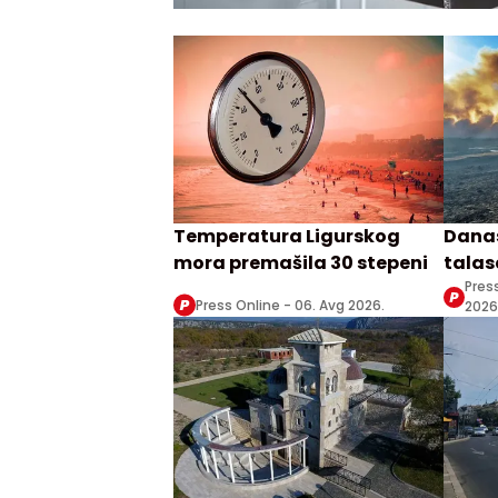
Temperatura Ligurskog
Danas
mora premašila 30 stepeni
talasa
Zrenj
Pres
Press Online -
06. Avg 2026.
2026