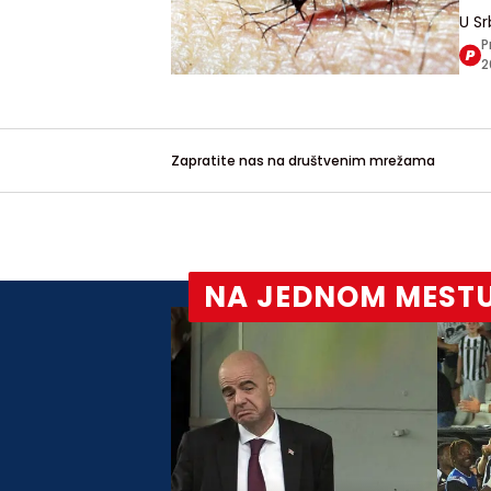
U Sr
sluč
P
sezo
2
ubo
Zapratite nas na društvenim mrežama
NA JEDNOM MEST