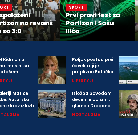
PORT
SPORT
spoloženi
Prvi pravi test za
rtizan na revanš
Partizan i Sašu
e sa 3:0
Ilića
ol Kidman u
Poljak postao prvi
noj mašini sa
čovek koji je
gatašem
preplivao Baltičko
more
ESTYLE
LIFESTYLE
leriji Matice
Izložba povodom
ske: Autorsko
decenije od smrti
enje kroz izložbu
glumca Dragana
arlovačkoj
Nikolića
TALGIJA
NOSTALGIJA
opoliji