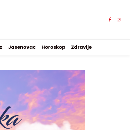
z
Jasenovac
Horoskop
Zdravlje