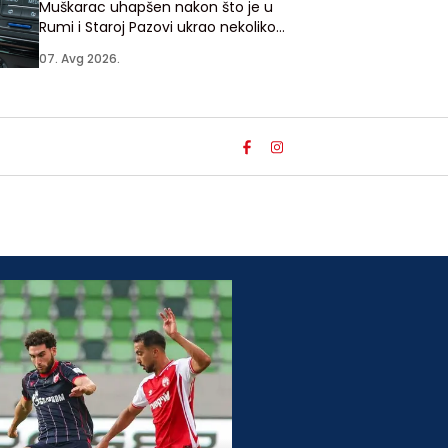
Muškarac uhapšen nakon što je u
Rumi i Staroj Pazovi ukrao nekoliko
vozila u kojima su vlasnici ostavili
07. Avg 2026.
ključeve u bravi automobila