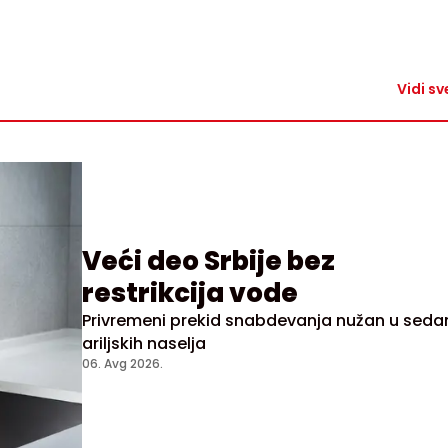
Vidi sv
Veći deo Srbije bez
restrikcija vode
Privremeni prekid snabdevanja nužan u sed
ariljskih naselja
06. Avg 2026.