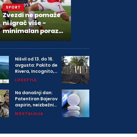
SPORT
Zvezdi ne pomaže
ni igrač više -
minimalan poraz
od Hapoela
Nišvil od 13. do 16.
avgusta: Pakito de
Rivera, Incognito,
Boney M i više od
LIFESTYLE
1.000 izvođača na
festivalu
Na današnji dan:
Patentiran Bajerov
aspirin, neizbežni
deo svih kućnih
NOSTALGIJA
apoteka