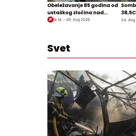
Obeležavanje 85 godina od
Sombo
ustaškog zločina nad
38,5C
Srbima u Prebilovcima
M. M. -
05. Avg 2026.
04. Avg
Svet