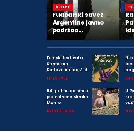
SPORT
S
Fudbalski savez
Ra
Argentine javno
Pa
podržao
id
predsednika FIFA
Đanija Infantina
Filmski festival u
Nik
Sremskim
bes
Karlovcima od 7. do
bo
9. avgusta
LIFESTYLE
LIF
64 godine od smrti
U Ga
jedinstvene Merilin
srp
Monro
vođ
o K
NOSTALGIJA
NOS
mitr