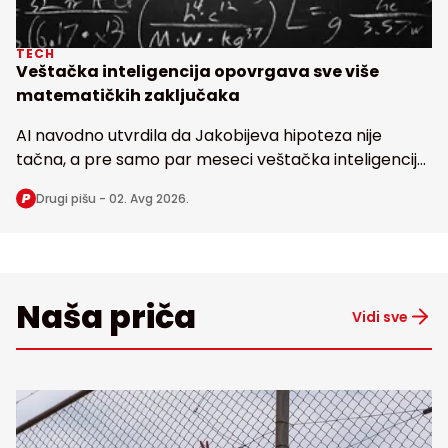
TECH
Veštačka inteligencija opovrgava sve više
matematičkih zaključaka
AI navodno utvrdila da Jakobijeva hipoteza nije
tačna, a pre samo par meseci veštačka inteligencija
dovela u pitanje i poznatu Erdoševu hipotezu, obe
Drugi pišu -
02. Avg 2026.
stare bezmalo 100 godina
Naša priča
Vidi sve