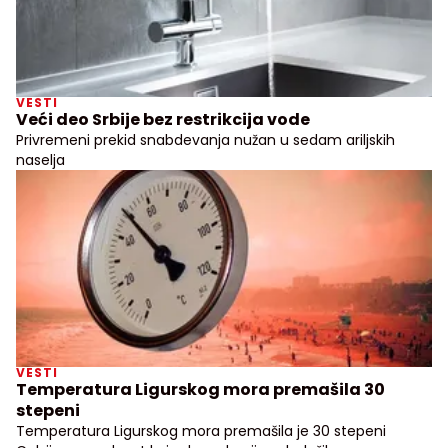
VESTI
Veći deo Srbije bez restrikcija vode
Privremeni prekid snabdevanja nužan u sedam ariljskih
naselja
VESTI
Temperatura Ligurskog mora premašila 30
stepeni
Temperatura Ligurskog mora premašila je 30 stepeni