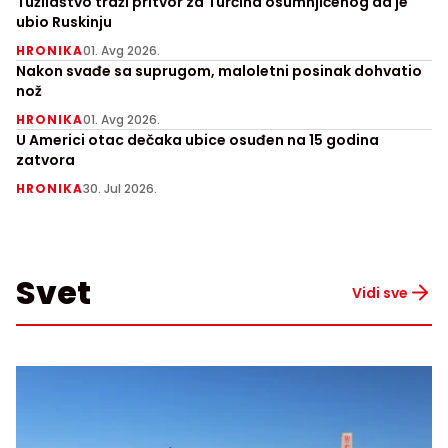
Tužilaštvo traži pritvor za Turčina osumnjičenog da je
ubio Ruskinju
HRONIKA
01. Avg 2026.
Nakon svađe sa suprugom, maloletni posinak dohvatio
nož
HRONIKA
01. Avg 2026.
U Americi otac dečaka ubice osuđen na 15 godina
zatvora
HRONIKA
30. Jul 2026.
Svet
Vidi sve