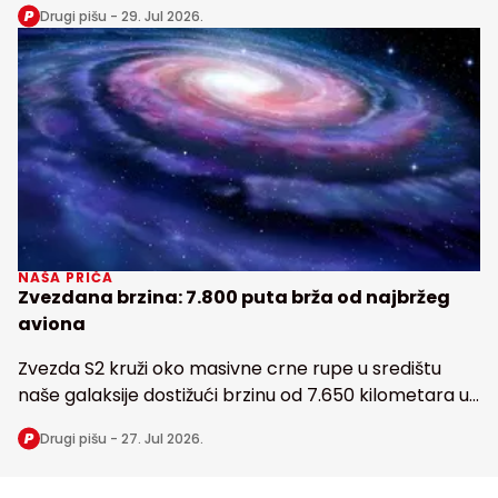
Drugi pišu -
29. Jul 2026.
Zemlji
NAŠA PRIČA
Zvezdana brzina: 7.800 puta brža od najbržeg
aviona
Zvezda S2 kruži oko masivne crne rupe u središtu
naše galaksije dostižući brzinu od 7.650 kilometara u
sekundi
Drugi pišu -
27. Jul 2026.