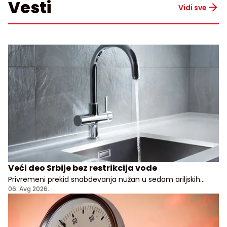
Vesti
Vidi sve
Veći deo Srbije bez restrikcija vode
Privremeni prekid snabdevanja nužan u sedam ariljskih
naselja
06. Avg 2026.