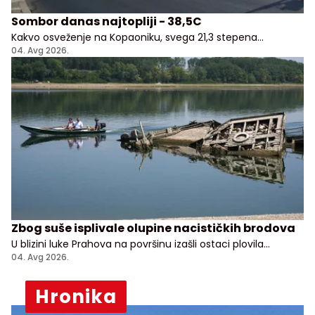
Sombor danas najtopliji - 38,5C
Kakvo osveženje na Kopaoniku, svega 21,3 stepena
Celzijusa!
04. Avg 2026.
Zbog suše isplivale olupine nacističkih brodova
U blizini luke Prahova na površinu izašli ostaci plovila
potopljenih tokom nemačkog povlačenja sa Balkana
04. Avg 2026.
Hronika