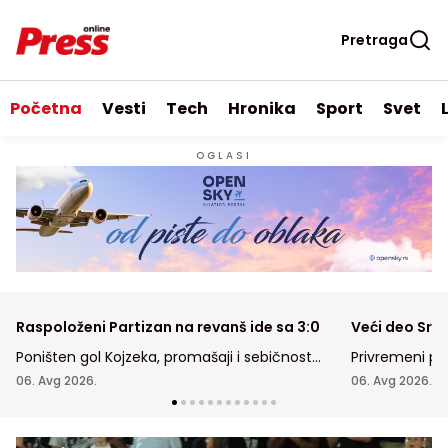
Pretraga
Početna
Vesti
Tech
Hronika
Sport
Svet
OGLASI
Raspoloženi Partizan na revanš ide sa 3:0
Veći deo Srbi
Poništen gol Kojzeka, promašaji i sebičnost
Privremeni pr
saigrača - prava šteta što crno-beli nisu
sedam ariljski
06. Avg 2026.
06. Avg 2026.
revanš pretvorili u čistu formalnost