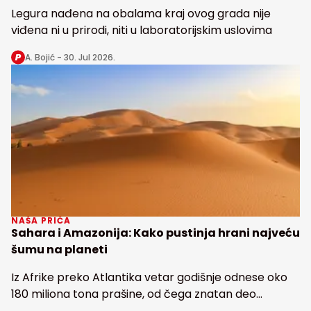
Legura nađena na obalama kraj ovog grada nije
viđena ni u prirodi, niti u laboratorijskim uslovima
A. Bojić -
30. Jul 2026.
NAŠA PRIČA
Sahara i Amazonija: Kako pustinja hrani najveću
šumu na planeti
Iz Afrike preko Atlantika vetar godišnje odnese oko
180 miliona tona prašine, od čega znatan deo
snabdeva fosforom najveću tropsku kišnu šumu na