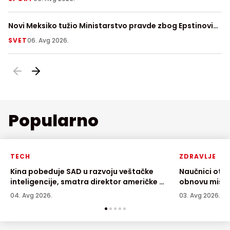
Novi Meksiko tužio Ministarstvo pravde zbog Epstinovih
Us
dosijea
SVET
06. Avg 2026.
Z
Popularno
TECH
ZDRAVLJE
Kina pobeđuje SAD u razvoju veštačke
Naučnici otkr
inteligencije, smatra direktor američke AI
obnovu mišić
kompanije
04. Avg 2026.
03. Avg 2026.