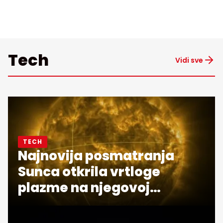
Tech
Vidi sve
TECH
Najnovija posmatranja
Sunca otkrila vrtloge
plazme na njegovoj
površini