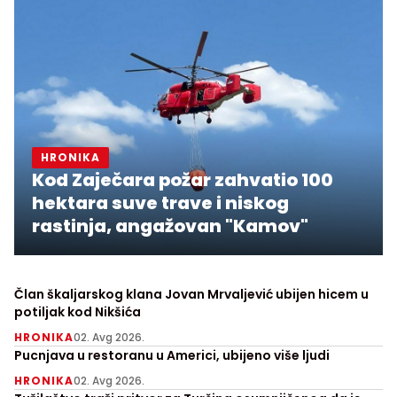
HRONIKA
Kod Zaječara požar zahvatio 100
hektara suve trave i niskog
rastinja, angažovan "Kamov"
Član škaljarskog klana Jovan Mrvaljević ubijen hicem u
potiljak kod Nikšića
HRONIKA
02. Avg 2026.
Pucnjava u restoranu u Americi, ubijeno više ljudi
HRONIKA
02. Avg 2026.