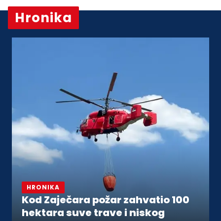
Hronika
Vidi sve
HRONIKA
Kod Zaječara požar zahvatio 100
hektara suve trave i niskog