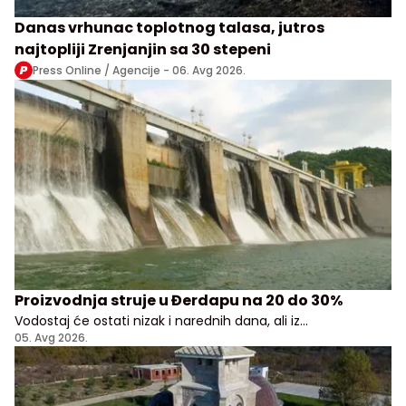
Danas vrhunac toplotnog talasa, jutros
najtopliji Zrenjanjin sa 30 stepeni
Press Online / Agencije -
06. Avg 2026.
Proizvodnja struje u Đerdapu na 20 do 30%
Vodostaj će ostati nizak i narednih dana, ali iz
Elektroprivrede Srbije uveravaju da građani i privreda
05. Avg 2026.
nemaju razloga za brigu