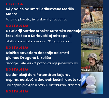
LIFESTYLE
64 godine od smrti jedinstvene Merilin
Monro
Fatalna plavuša, žena slavnih, navodna
ljubavnica moćnih, pronađena je mrtva u svom
NOSTALGIJA
stanu na današnji dan 1962. godine
U Galeriji Matice srpske: Autorsko vođenje
kroz izložbu o Karlovačkoj mitropoliji
Izložba je nastala povodom 320 godina od
osnivanja Karlovačke mitropolije i 200 godina
NOSTALGIJA
Matice srpske
Izložba povodom decenije od smrti
glumca Dragana Nikolića
Sećanje u Ateljeu 212, pozorišta koje je neodvojivo
od imena legendarnog Gage.
NOSTALGIJA
Na današnji dan: Patentiran Bajerov
aspirin, neizbežni deo svih kućnih apoteka
Prvi aspirin pravljen u prahu i distribuiran lekarima.
NOSTALGIJA