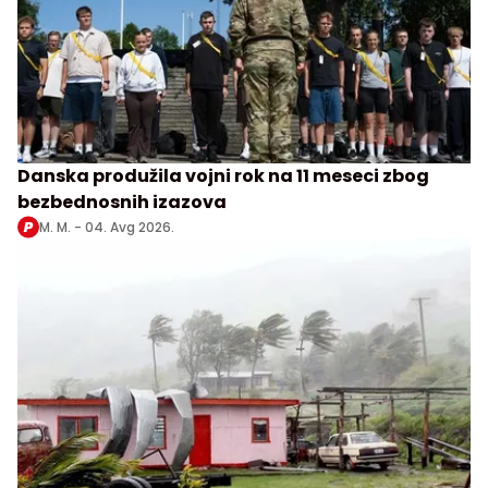
Danska produžila vojni rok na 11 meseci zbog
bezbednosnih izazova
M. M. -
04. Avg 2026.