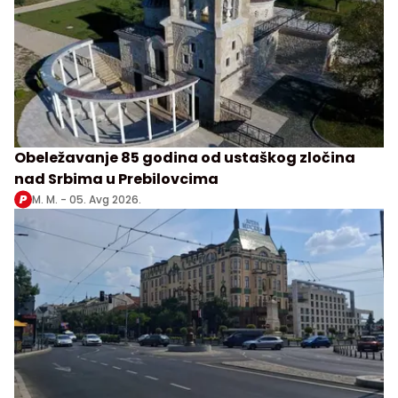
Obeležavanje 85 godina od ustaškog zločina
nad Srbima u Prebilovcima
M. M. -
05. Avg 2026.