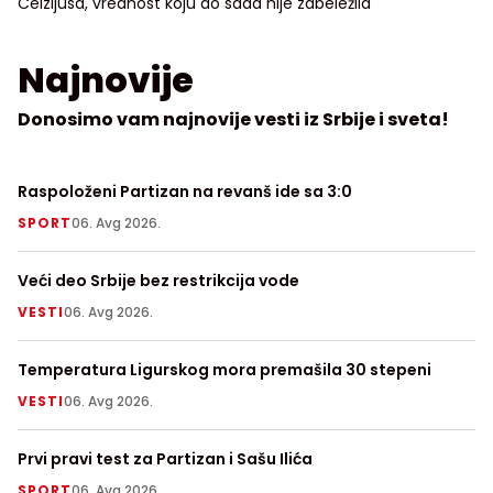
Celzijusa, vrednost koju do sada nije zabeležila
Najnovije
Donosimo vam najnovije vesti iz Srbije i sveta!
Raspoloženi Partizan na revanš ide sa 3:0
Na
nj
SPORT
06. Avg 2026.
T
Veći deo Srbije bez restrikcija vode
Da
Zr
VESTI
06. Avg 2026.
V
Temperatura Ligurskog mora premašila 30 stepeni
Ko
ni
VESTI
06. Avg 2026.
H
Prvi pravi test za Partizan i Sašu Ilića
64
SPORT
06. Avg 2026.
N