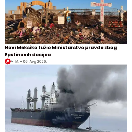
Novi Meksiko tužio Ministarstvo pravde zbog
Epstinovih dosijea
M. M. -
06. Avg 2026.