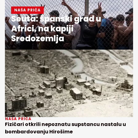
NAŠA PRIČA
Seuta: španski grad u
Africi, na kapiji
Sredozemlja
NAŠA PRIČA
Fizičari otkrili nepoznatu supstancu nastalu u
bombardovanju Hirošime