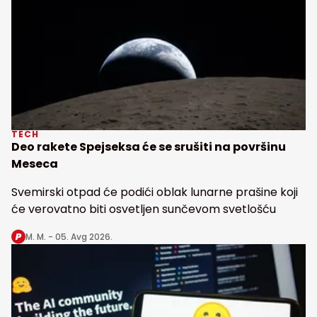
TECH
Deo rakete Spejseksa će se srušiti na površinu
Meseca
Svemirski otpad će podići oblak lunarne prašine koji
će verovatno biti osvetljen sunčevom svetlošću
M. M. -
05. Avg 2026.