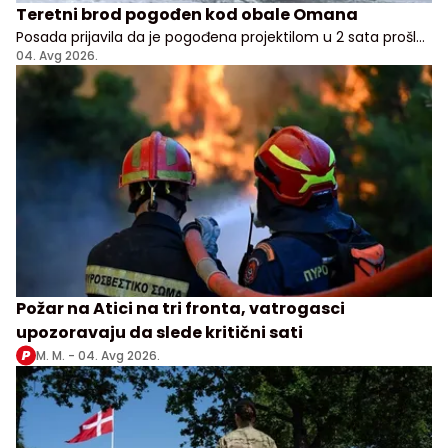
Teretni brod pogođen kod obale Omana
Posada prijavila da je pogođena projektilom u 2 sata prošle
noći, nema potvrde odakle je napad pokrenut
04. Avg 2026.
Požar na Atici na tri fronta, vatrogasci
upozoravaju da slede kritični sati
M. M. -
04. Avg 2026.