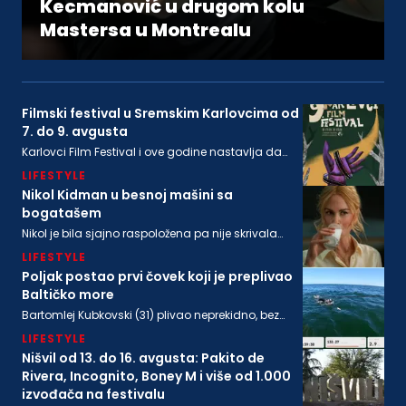
Kecmanović u drugom kolu
Mastersa u Montrealu
Filmski festival u Sremskim Karlovcima od
7. do 9. avgusta
Karlovci Film Festival i ove godine nastavlja da
neguje dijalog između filmske baštine i
LIFESTYLE
savremenog autorskog izraza
Nikol Kidman u besnoj mašini sa
bogatašem
Nikol je bila sjajno raspoložena pa nije skrivala
osmeh, a isto se može reći i za bogatog
LIFESTYLE
biznismenaMajkla Rajstina (55) koji se sve češće
viđa u društvu oskarovke
Poljak postao prvi čovek koji je preplivao
Baltičko more
Bartomlej Kubkovski (31) plivao neprekidno, bez
sna, više od 54 sata, između obala Švedske i
LIFESTYLE
Poljske
Nišvil od 13. do 16. avgusta: Pakito de
Rivera, Incognito, Boney M i više od 1.000
izvođača na festivalu