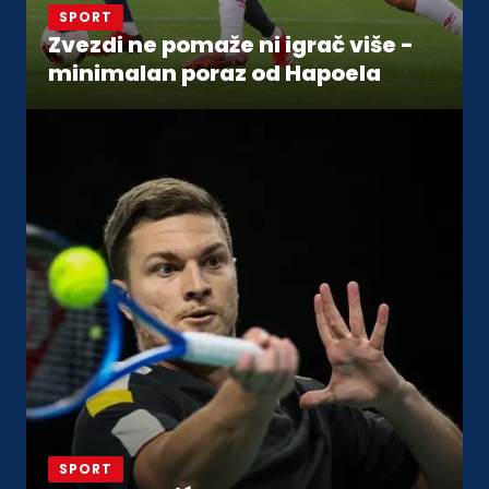
SPORT
Zvezdi ne pomaže ni igrač više -
minimalan poraz od Hapoela
SPORT