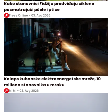
Kako stanovnici Fidžija predviđaju ciklone
posmatrajući pčele i ptice
Press Online -
03. Avg 2026.
Kolaps kubanske elektroenergetske mreže, 10
miliona stanovnika u mraku
M. M. -
03. Avg 2026.