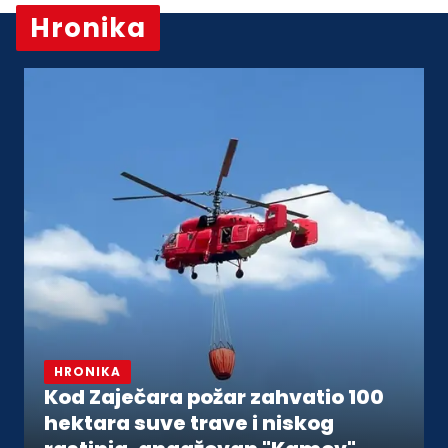
Hronika
Vidi sve
HRONIKA
Kod Zaječara požar zahvatio 100
hektara suve trave i niskog