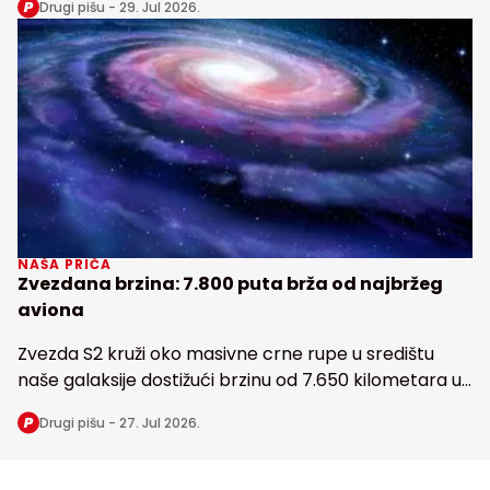
Drugi pišu -
29. Jul 2026.
Zemlji
NAŠA PRIČA
Zvezdana brzina: 7.800 puta brža od najbržeg
aviona
Zvezda S2 kruži oko masivne crne rupe u središtu
naše galaksije dostižući brzinu od 7.650 kilometara u
sekundi
Drugi pišu -
27. Jul 2026.