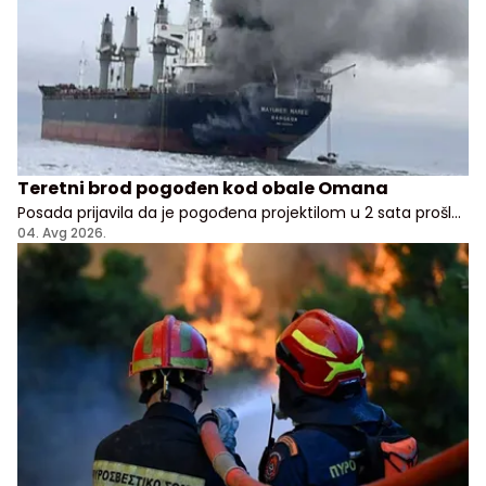
Teretni brod pogođen kod obale Omana
Posada prijavila da je pogođena projektilom u 2 sata prošle
noći, nema potvrde odakle je napad pokrenut
04. Avg 2026.