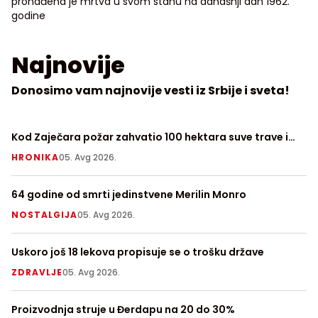
pronađena je mrtva u svom stanu na današnji dan 1962.
godine
Najnovije
Donosimo vam najnovije vesti iz Srbije i sveta!
Kod Zaječara požar zahvatio 100 hektara suve trave i
Zv
niskog rastinja, angažovan "Kamov"
H
HRONIKA
05. Avg 2026.
S
64 godine od smrti jedinstvene Merilin Monro
Ob
Sr
NOSTALGIJA
05. Avg 2026.
V
Uskoro još 18 lekova propisuje se o trošku države
De
ZDRAVLJE
05. Avg 2026.
T
Proizvodnja struje u Đerdapu na 20 do 30%
So