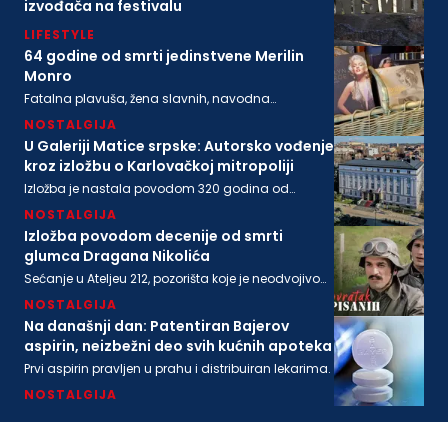
izvođača na festivalu
LIFESTYLE
64 godine od smrti jedinstvene Merilin
Monro
Fatalna plavuša, žena slavnih, navodna
ljubavnica moćnih, pronađena je mrtva u svom
NOSTALGIJA
stanu na današnji dan 1962. godine
U Galeriji Matice srpske: Autorsko vođenje
kroz izložbu o Karlovačkoj mitropoliji
Izložba je nastala povodom 320 godina od
osnivanja Karlovačke mitropolije i 200 godina
NOSTALGIJA
Matice srpske
Izložba povodom decenije od smrti
glumca Dragana Nikolića
Sećanje u Ateljeu 212, pozorišta koje je neodvojivo
od imena legendarnog Gage.
NOSTALGIJA
Na današnji dan: Patentiran Bajerov
aspirin, neizbežni deo svih kućnih apoteka
Prvi aspirin pravljen u prahu i distribuiran lekarima.
NOSTALGIJA