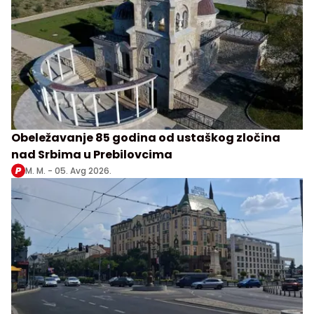
Obeležavanje 85 godina od ustaškog zločina
nad Srbima u Prebilovcima
M. M. -
05. Avg 2026.