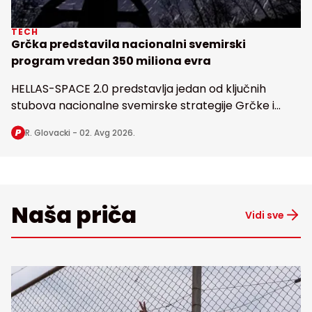
TECH
Grčka predstavila nacionalni svemirski
program vredan 350 miliona evra
HELLAS-SPACE 2.0 predstavlja jedan od ključnih
stubova nacionalne svemirske strategije Grčke i
obuhvata razvoj svemirske infrastrukture, korišćenje
R. Glovacki -
02. Avg 2026.
satelitskih aplikacija i podataka
Naša priča
Vidi sve