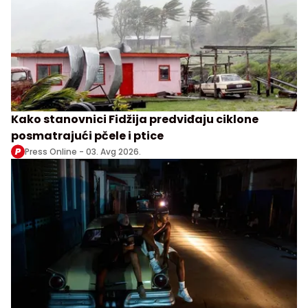
Kako stanovnici Fidžija predviđaju ciklone
posmatrajući pčele i ptice
Press Online -
03. Avg 2026.