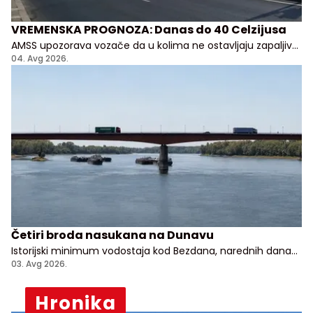
VREMENSKA PROGNOZA: Danas do 40 Celzijusa
AMSS upozorava vozače da u kolima ne ostavljaju zapaljive
stvari kao i da ne parkiraju na lako zapaljivim površinama:
04. Avg 2026.
suvoj travi, ili niskom rastinju
Četiri broda nasukana na Dunavu
Istorijski minimum vodostaja kod Bezdana, narednih dana
dodatni pad
03. Avg 2026.
Hronika