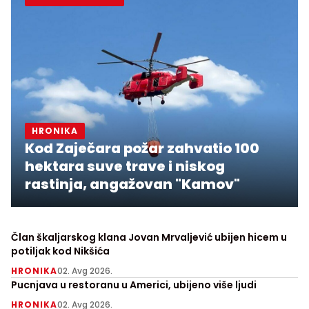
HRONIKA
Kod Zaječara požar zahvatio 100
hektara suve trave i niskog
rastinja, angažovan "Kamov"
Član škaljarskog klana Jovan Mrvaljević ubijen hicem u
potiljak kod Nikšića
HRONIKA
02. Avg 2026.
Pucnjava u restoranu u Americi, ubijeno više ljudi
HRONIKA
02. Avg 2026.