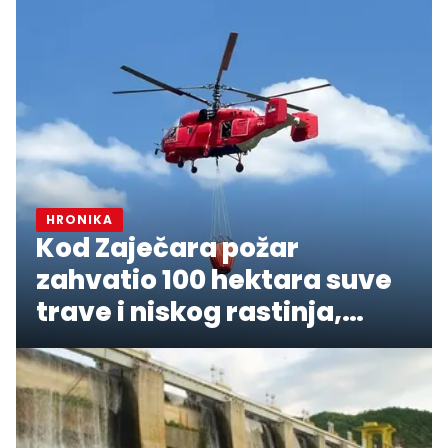
HRONIKA
Kod Zaječara požar
zahvatio 100 hektara suve
trave i niskog rastinja,
angažovan "Kamov"