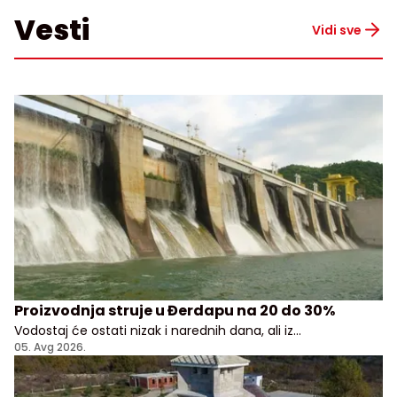
Vesti
Vidi sve
Proizvodnja struje u Đerdapu na 20 do 30%
Vodostaj će ostati nizak i narednih dana, ali iz
Elektroprivrede Srbije uveravaju da građani i privreda
05. Avg 2026.
nemaju razloga za brigu