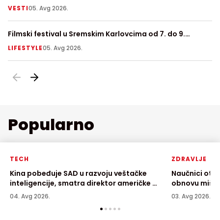
VESTI
05. Avg 2026.
V
Filmski festival u Sremskim Karlovcima od 7. do 9.
Ni
avgusta
LIFESTYLE
05. Avg 2026.
LI
Popularno
TECH
ZDRAVLJE
Kina pobeđuje SAD u razvoju veštačke
Naučnici otkr
inteligencije, smatra direktor američke AI
obnovu mišić
kompanije
04. Avg 2026.
03. Avg 2026.