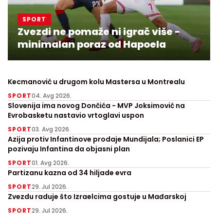
SPORT
Zvezdi ne pomaže ni igrač više -
minimalan poraz od Hapoela
Kecmanović u drugom kolu Mastersa u Montrealu
SPORT
04. Avg 2026.
Slovenija ima novog Dončića - MVP Joksimović na
Evrobasketu nastavio vrtoglavi uspon
SPORT
03. Avg 2026.
Azija protiv Infantinove prodaje Mundijala; Poslanici EP
pozivaju Infantina da objasni plan
SPORT
01. Avg 2026.
Partizanu kazna od 34 hiljade evra
SPORT
29. Jul 2026.
Zvezdu raduje što Izraelcima gostuje u Mađarskoj
SPORT
29. Jul 2026.