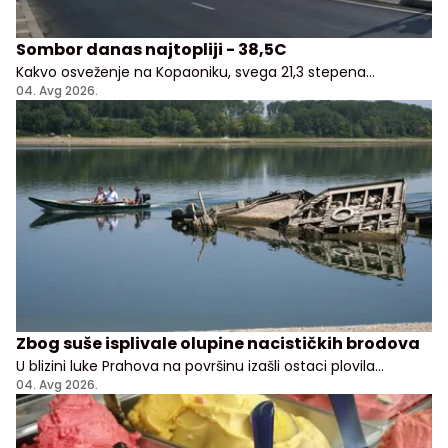
Sombor danas najtopliji - 38,5C
Kakvo osveženje na Kopaoniku, svega 21,3 stepena
Celzijusa!
04. Avg 2026.
Zbog suše isplivale olupine nacističkih brodova
U blizini luke Prahova na površinu izašli ostaci plovila
potopljenih tokom nemačkog povlačenja sa Balkana
04. Avg 2026.