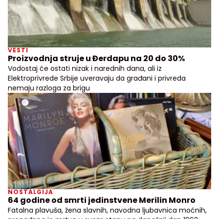
VESTI
Proizvodnja struje u Đerdapu na 20 do 30%
Vodostaj će ostati nizak i narednih dana, ali iz
Elektroprivrede Srbije uveravaju da građani i privreda
nemaju razloga za brigu
NOSTALGIJA
64 godine od smrti jedinstvene Merilin Monro
Fatalna plavuša, žena slavnih, navodna ljubavnica moćnih,