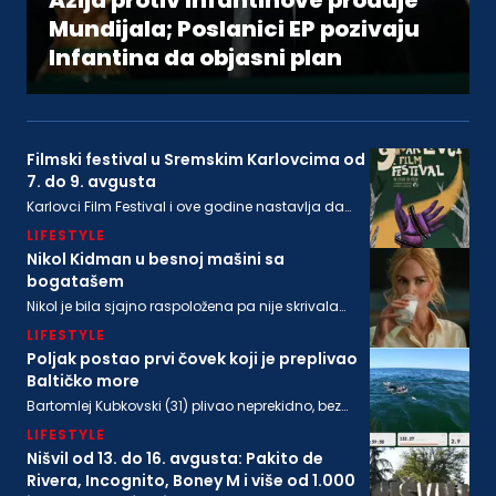
Azija protiv Infantinove prodaje
Mundijala; Poslanici EP pozivaju
Infantina da objasni plan
Filmski festival u Sremskim Karlovcima od
7. do 9. avgusta
Karlovci Film Festival i ove godine nastavlja da
neguje dijalog između filmske baštine i
LIFESTYLE
savremenog autorskog izraza
Nikol Kidman u besnoj mašini sa
bogatašem
Nikol je bila sjajno raspoložena pa nije skrivala
osmeh, a isto se može reći i za bogatog
LIFESTYLE
biznismenaMajkla Rajstina (55) koji se sve češće
viđa u društvu oskarovke
Poljak postao prvi čovek koji je preplivao
Baltičko more
Bartomlej Kubkovski (31) plivao neprekidno, bez
sna, više od 54 sata, između obala Švedske i
LIFESTYLE
Poljske
Nišvil od 13. do 16. avgusta: Pakito de
Rivera, Incognito, Boney M i više od 1.000