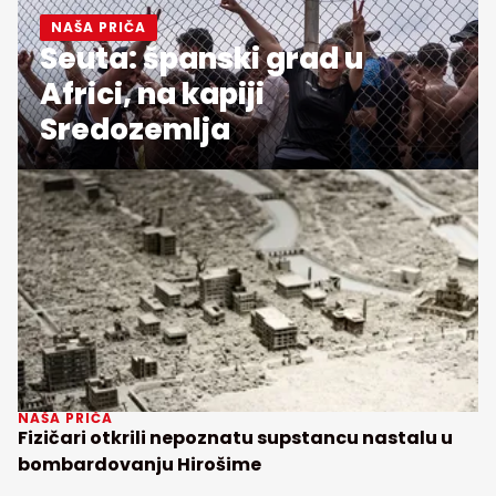
NAŠA PRIČA
Seuta: španski grad u
Africi, na kapiji
Sredozemlja
NAŠA PRIČA
Fizičari otkrili nepoznatu supstancu nastalu u
bombardovanju Hirošime