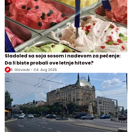
Sladoled sa soja sosom i nadevom za pečenje:
Da li biste probali ove letnje hitove?
R. Glovacki -
04. Avg 2026.