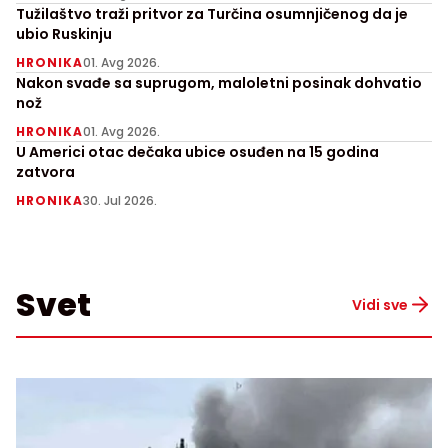
Tužilaštvo traži pritvor za Turčina osumnjičenog da je
ubio Ruskinju
HRONIKA
01. Avg 2026.
Nakon svađe sa suprugom, maloletni posinak dohvatio
nož
HRONIKA
01. Avg 2026.
U Americi otac dečaka ubice osuđen na 15 godina
zatvora
HRONIKA
30. Jul 2026.
Svet
Vidi sve