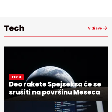
Tech
Vidi sve
TECH
Deo rakete Spejseksa će se
srušiti na površinu Meseca