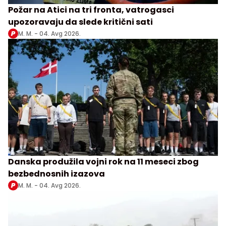
Požar na Atici na tri fronta, vatrogasci
upozoravaju da slede kritični sati
M. M. -
04. Avg 2026.
Danska produžila vojni rok na 11 meseci zbog
bezbednosnih izazova
M. M. -
04. Avg 2026.