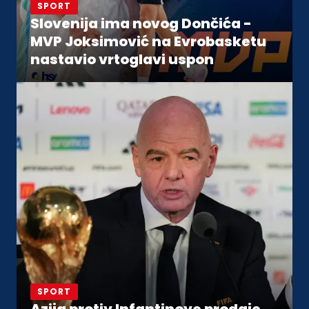
SPORT
Slovenija ima novog Dončića -
MVP Joksimović na Evrobasketu
nastavio vrtoglavi uspon
SPORT