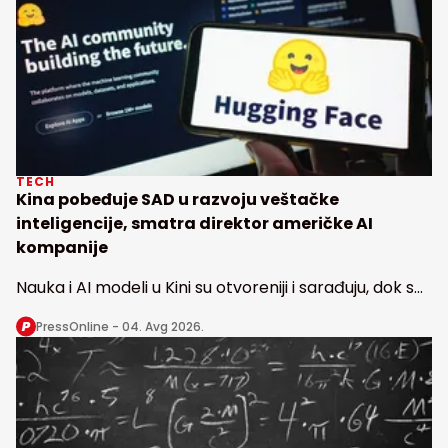
TECH
Kina pobeđuje SAD u razvoju veštačke
inteligencije, smatra direktor američke AI
kompanije
Nauka i AI modeli u Kini su otvoreniji i sarađuju, dok se
u Americi radi u nekoliko izolovanih vodećih
PressOnline -
04. Avg 2026.
laboratorija, kaže direktor Haging fejsa