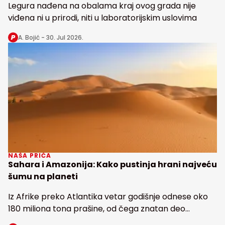
Legura nađena na obalama kraj ovog grada nije
viđena ni u prirodi, niti u laboratorijskim uslovima
A. Bojić -
30. Jul 2026.
NAŠA PRIČA
Sahara i Amazonija: Kako pustinja hrani najveću
šumu na planeti
Iz Afrike preko Atlantika vetar godišnje odnese oko
180 miliona tona prašine, od čega znatan deo
snabdeva fosforom najveću tropsku kišnu šumu na