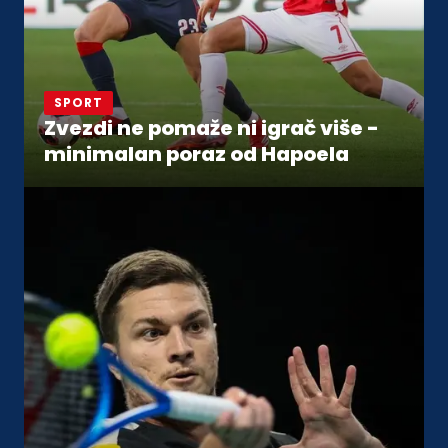
SPORT
Zvezdi ne pomaže ni igrač više -
minimalan poraz od Hapoela