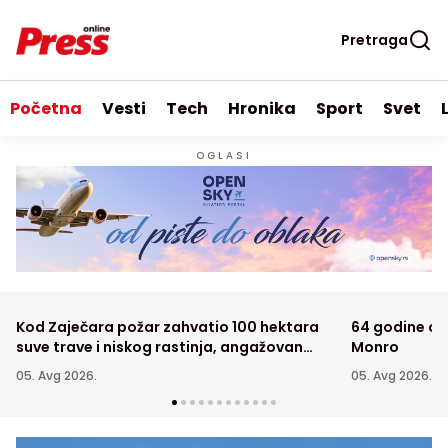
Pretraga
Početna
Vesti
Tech
Hronika
Sport
Svet
OGLASI
Kod Zaječara požar zahvatio 100 hektara
64 godine od 
suve trave i niskog rastinja, angažovan
Monro
"Kamov"
05. Avg 2026.
05. Avg 2026.