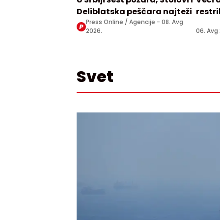
Deliblatska peščara najteži
restr
Press Online / Agencije -
08. Avg
2026.
06. Avg
Svet