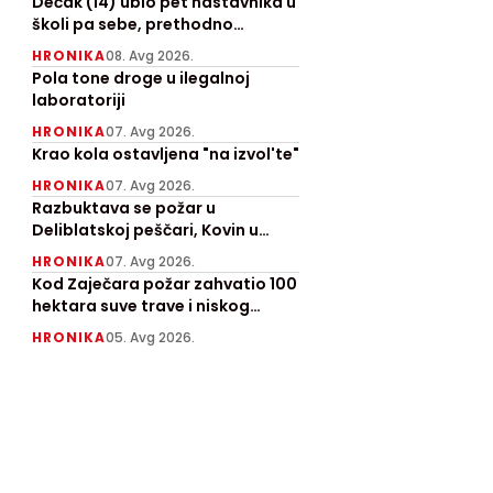
Mlavi
Dečak (14) ubio pet nastavnika u
školi pa sebe, prethodno
usmrtio babu i dedu
HRONIKA
08. Avg 2026.
Pola tone droge u ilegalnoj
laboratoriji
HRONIKA
07. Avg 2026.
Krao kola ostavljena "na izvol'te"
HRONIKA
07. Avg 2026.
Razbuktava se požar u
Deliblatskoj peščari, Kovin u
pepelu
HRONIKA
07. Avg 2026.
Kod Zaječara požar zahvatio 100
hektara suve trave i niskog
rastinja, angažovan "Kamov"
HRONIKA
05. Avg 2026.