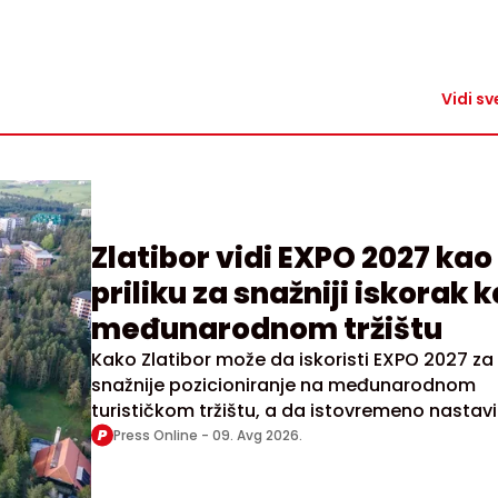
Vidi sv
Zlatibor vidi EXPO 2027 kao
priliku za snažniji iskorak k
međunarodnom tržištu
Kako Zlatibor može da iskoristi EXPO 2027 za
snažnije pozicioniranje na međunarodnom
turističkom tržištu, a da istovremeno nastav
raste uz očuvanje prirode, tradicije i
Press Online -
09. Avg 2026.
autentičnosti destinacije, bile su neke od
ključnih tema drugog Gondola Etno vajb Talk