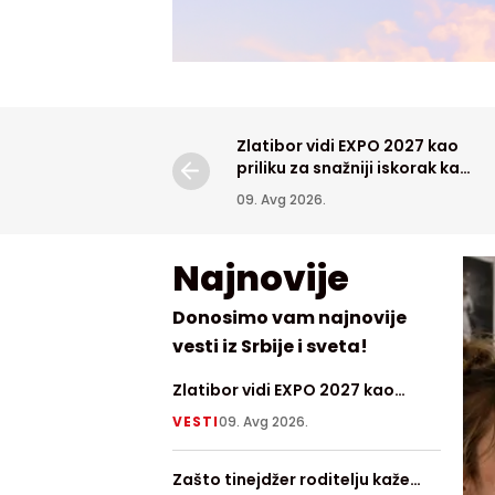
Zlatibor vidi EXPO 2027 kao
priliku za snažniji iskorak ka
međunarodnom tržištu
09. Avg 2026.
Najnovije
Donosimo vam najnovije
vesti iz Srbije i sveta!
Zlatibor vidi EXPO 2027 kao
VREME 
priliku za snažniji iskorak ka
Celzij
VESTI
09. Avg 2026.
VESTI
0
međunarodnom tržištu
Zašto tinejdžer roditelju kaže
Pad pr