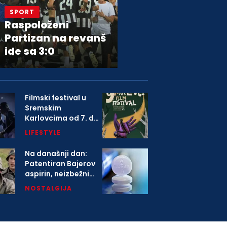
SPORT
Raspoloženi
Partizan na revanš
ide sa 3:0
Filmski festival u
Sremskim
Karlovcima od 7. do
9. avgusta
LIFESTYLE
Na današnji dan:
Patentiran Bajerov
aspirin, neizbežni
deo svih kućnih
NOSTALGIJA
apoteka