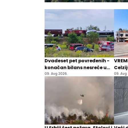
Dvadeset pet povređenih -
VREME
konačan bilans nesreće u
Celzi
Križevcima
09. Avg 2026.
09. Avg
U Srbiji šest požara, Stolovi i
Veći 