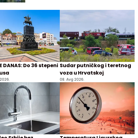
a, održanog na međustanici Gold gondole
Zlatibor.
 DANAS: Do 36 stepeni
Sudar putničkog i teretnog
jusa
voza u Hrvatskoj
 2026.
08. Avg 2026.
deo Srbije bez
Temperatura Ligurskog