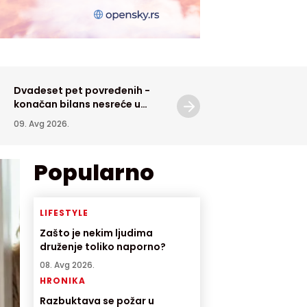
Dvadeset pet povređenih -
Zvezda sigurna protiv No
konačan bilans nesreće u
Pazara
Križevcima
09. Avg 2026.
09. Avg 2026.
Popularno
LIFESTYLE
Zašto je nekim ljudima
druženje toliko naporno?
08. Avg 2026.
HRONIKA
Razbuktava se požar u