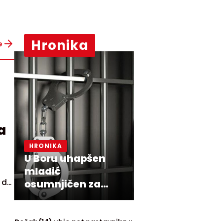
Hronika
e
a
HRONIKA
U Boru uhapšen
mladić
i da
osumnjičen za
ubistvo muškarca
u Petrovcu na
s-