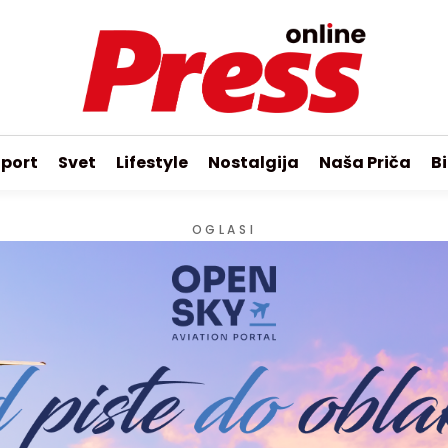
port
Svet
Lifestyle
Nostalgija
Naša Priča
Bi
OGLASI