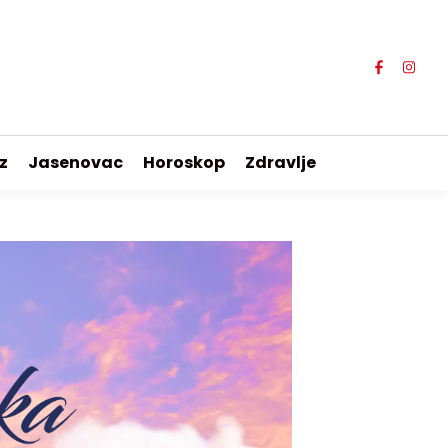
z
Jasenovac
Horoskop
Zdravlje