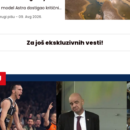
 model Astra dostigao kritični
 sposobnosti, što znači da
rugi pišu -
09. Avg 2026.
e samostalno da pronalazi i
orišćava bezbednosne propuste
da sprovede sajber napad
Za još ekskluzivnih vesti!
U