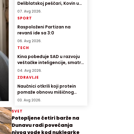
Deliblatskoj peščari, Kovin u
pepelu
07. Avg 2026.
SPORT
Raspoloženi Partizan na
revanš ide sa 3:0
06. Avg 2026.
TECH
Kina pobeđuje SAD u razvoju
veštačke inteligencije, smatra
direktor američke AI
04. Avg 2026.
kompanije
ZDRAVLJE
Naučnici otkrili koji protein
pomaže obnovu mišićnog
tkiva
03. Avg 2026.
SVET
Potopljene četiri barže na
Dunavu radi povećanja
nivoa vode kod nuklearke