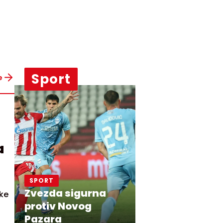
Sport
e
a
SPORT
Zvezda sigurna
ke
protiv Novog
Pazara