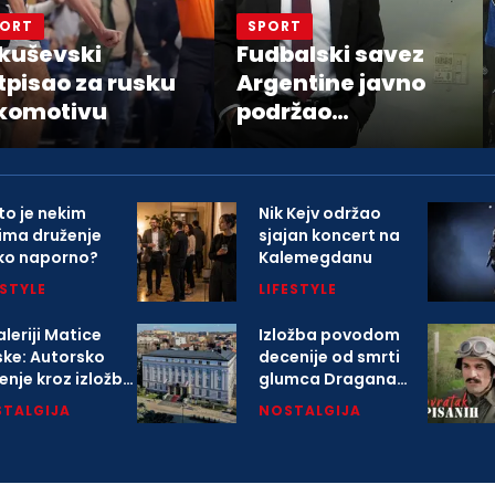
PORT
SPORT
kuševski
Fudbalski savez
tpisao za rusku
Argentine javno
komotivu
podržao
predsednika FIFA
Đanija Infantina
to je nekim
Nik Kejv održao
dima druženje
sjajan koncert na
iko naporno?
Kalemegdanu
ESTYLE
LIFESTYLE
leriji Matice
Izložba povodom
ske: Autorsko
decenije od smrti
enje kroz izložbu
glumca Dragana
arlovačkoj
Nikolića
TALGIJA
NOSTALGIJA
opoliji