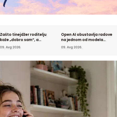
Zašto tinejdžer roditelju
Open AI obustavlja radove
kaže „dobro sam“, a
na jednom od modela
prijatelju ispriča sve?
veštačke inteligencije
09. Avg 2026.
09. Avg 2026.
DANAS: Do 36 stepeni
Južna Afrika vratila skoro 180
usa
hiljada imigranata
9. Avg 2026.
SVET
08. Avg 2026.
oizvodnje u nuklearnoj
Sudar putničkog i teretnog voza