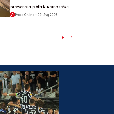
Intervencija je bila izuzetno teška
zbog jakih struja i trajala je oko
Press Online -
09. Avg 2026.
sedam sati