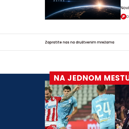
Novi
prag
D
mož
isk
ili 
Zapratite nas na društvenim mrežama
NA JEDNOM MEST