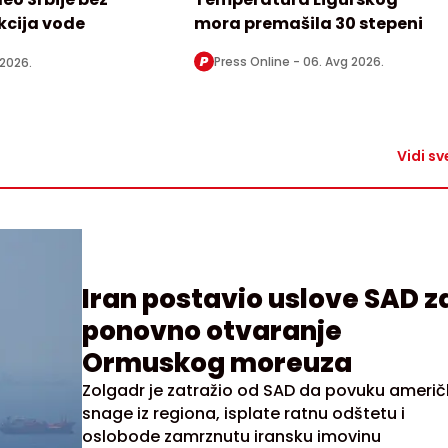
ikcija vode
mora premašila 30 stepeni
Press Online -
06. Avg 2026.
 2026.
Vidi sv
Iran postavio uslove SAD z
ponovno otvaranje
Ormuskog moreuza
Zolgadr je zatražio od SAD da povuku američ
snage iz regiona, isplate ratnu odštetu i
oslobode zamrznutu iransku imovinu