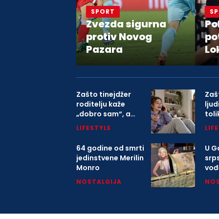
SPORT
S
Zvezda sigurna
Po
protiv Novog
po
Pazara
Lo
Zašto tinejdžer
Zaš
roditelju kaže
lju
„dobro sam“, a
tol
prijatelju ispriča
LIFESTYLE
LIF
sve?
64 godine od smrti
U Ga
jedinstvene Merilin
srp
Monro
vođ
o K
NOSTALGIJA
NOS
mitr