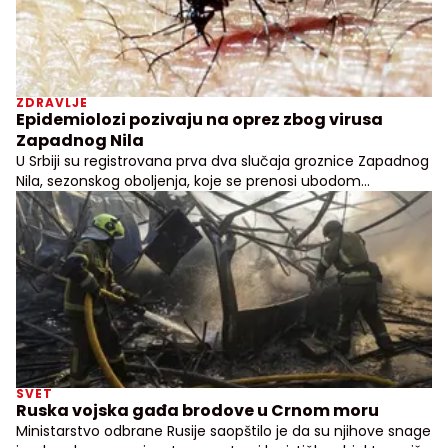
ZDRAVLJE
Epidemiolozi pozivaju na oprez zbog virusa
Zapadnog Nila
U Srbiji su registrovana prva dva slučaja groznice Zapadnog
Nila, sezonskog oboljenja, koje se prenosi ubodom
zaraženog komarca
SVET
Ruska vojska gađa brodove u Crnom moru
Ministarstvo odbrane Rusije saopštilo je da su njihove snage