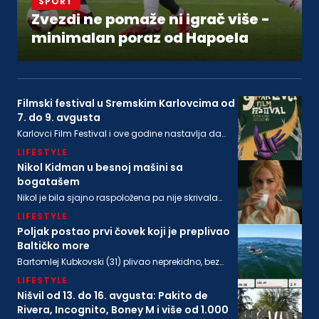
SPORT
Zvezdi ne pomaže ni igrač više -
minimalan poraz od Hapoela
Filmski festival u Sremskim Karlovcima od
7. do 9. avgusta
Karlovci Film Festival i ove godine nastavlja da
neguje dijalog između filmske baštine i
LIFESTYLE
savremenog autorskog izraza
Nikol Kidman u besnoj mašini sa
bogatašem
Nikol je bila sjajno raspoložena pa nije skrivala
osmeh, a isto se može reći i za bogatog
LIFESTYLE
biznismenaMajkla Rajstina (55) koji se sve češće
viđa u društvu oskarovke
Poljak postao prvi čovek koji je preplivao
Baltičko more
Bartomlej Kubkovski (31) plivao neprekidno, bez
sna, više od 54 sata, između obala Švedske i
LIFESTYLE
Poljske
Nišvil od 13. do 16. avgusta: Pakito de
Rivera, Incognito, Boney M i više od 1.000