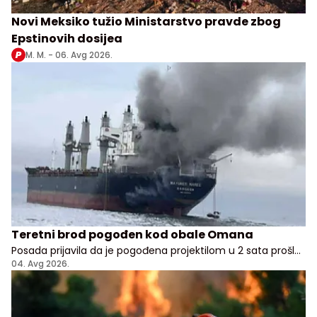
Novi Meksiko tužio Ministarstvo pravde zbog
Epstinovih dosijea
M. M. -
06. Avg 2026.
Teretni brod pogođen kod obale Omana
Posada prijavila da je pogođena projektilom u 2 sata prošle
noći, nema potvrde odakle je napad pokrenut
04. Avg 2026.