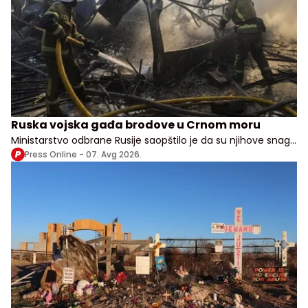
Ruska vojska gađa brodove u Crnom moru
Ministarstvo odbrane Rusije saopštilo je da su njihove snage
izvele udare na vojne, transportne i logističke objekte u više
Press Online -
07. Avg 2026.
ukrajinskih oblasti