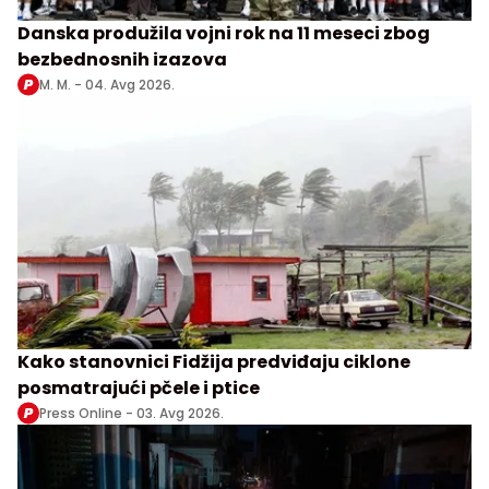
Danska produžila vojni rok na 11 meseci zbog
bezbednosnih izazova
M. M. -
04. Avg 2026.
Kako stanovnici Fidžija predviđaju ciklone
posmatrajući pčele i ptice
Press Online -
03. Avg 2026.