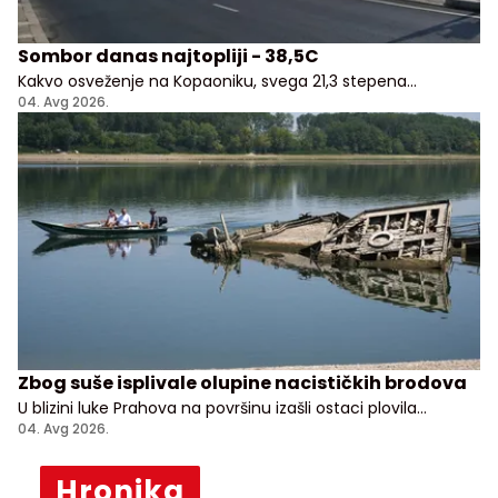
Sombor danas najtopliji - 38,5C
Kakvo osveženje na Kopaoniku, svega 21,3 stepena
Celzijusa!
04. Avg 2026.
Zbog suše isplivale olupine nacističkih brodova
U blizini luke Prahova na površinu izašli ostaci plovila
potopljenih tokom nemačkog povlačenja sa Balkana
04. Avg 2026.
Hronika