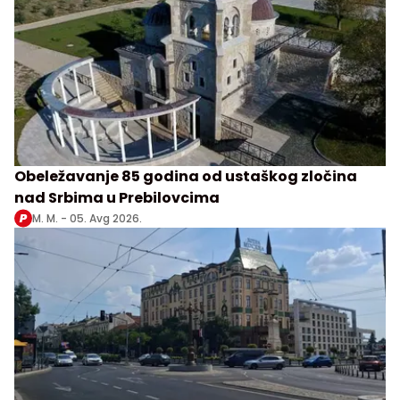
Obeležavanje 85 godina od ustaškog zločina
nad Srbima u Prebilovcima
M. M. -
05. Avg 2026.