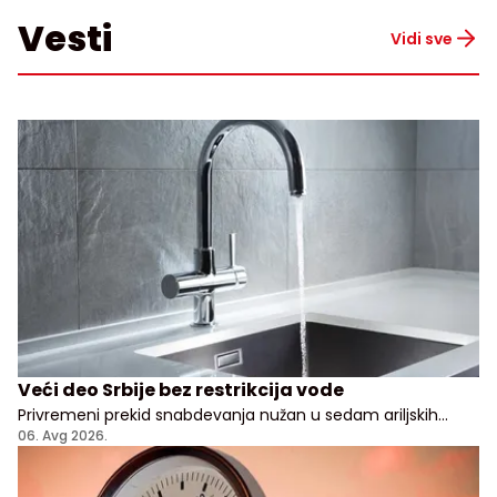
Vesti
Vidi sve
Veći deo Srbije bez restrikcija vode
Privremeni prekid snabdevanja nužan u sedam ariljskih
naselja
06. Avg 2026.