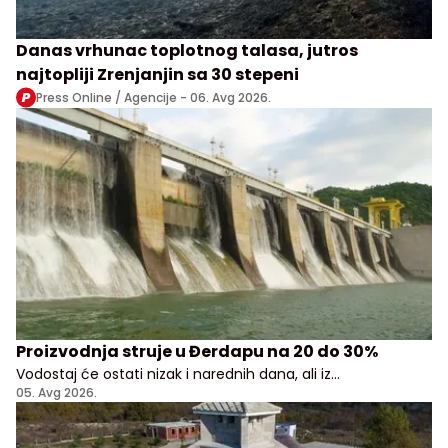
Danas vrhunac toplotnog talasa, jutros
najtopliji Zrenjanjin sa 30 stepeni
Press Online / Agencije -
06. Avg 2026.
Proizvodnja struje u Đerdapu na 20 do 30%
Vodostaj će ostati nizak i narednih dana, ali iz
Elektroprivrede Srbije uveravaju da građani i privreda
05. Avg 2026.
nemaju razloga za brigu