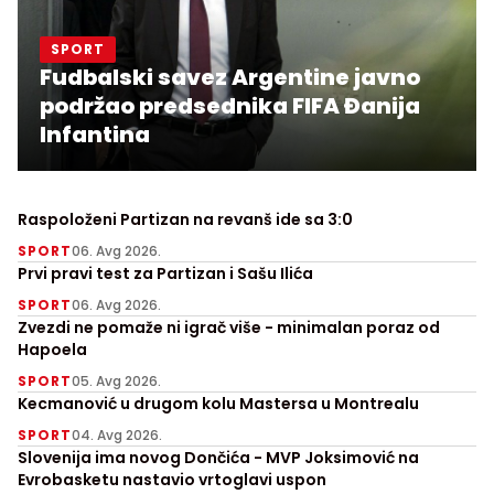
SPORT
Fudbalski savez Argentine javno
podržao predsednika FIFA Đanija
Infantina
Raspoloženi Partizan na revanš ide sa 3:0
SPORT
06. Avg 2026.
Prvi pravi test za Partizan i Sašu Ilića
SPORT
06. Avg 2026.
Zvezdi ne pomaže ni igrač više - minimalan poraz od
Hapoela
SPORT
05. Avg 2026.
Kecmanović u drugom kolu Mastersa u Montrealu
SPORT
04. Avg 2026.
Slovenija ima novog Dončića - MVP Joksimović na
Evrobasketu nastavio vrtoglavi uspon