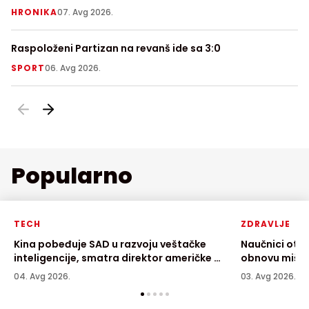
pepelu
do
HRONIKA
07. Avg 2026.
S
Raspoloženi Partizan na revanš ide sa 3:0
Na
nj
SPORT
06. Avg 2026.
T
Popularno
TECH
ZDRAVLJE
Kina pobeđuje SAD u razvoju veštačke
Naučnici otkr
inteligencije, smatra direktor američke AI
obnovu mišić
kompanije
04. Avg 2026.
03. Avg 2026.