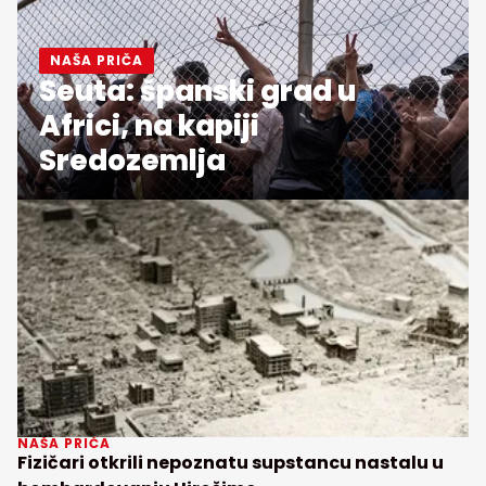
NAŠA PRIČA
Seuta: španski grad u
Africi, na kapiji
Sredozemlja
NAŠA PRIČA
Fizičari otkrili nepoznatu supstancu nastalu u