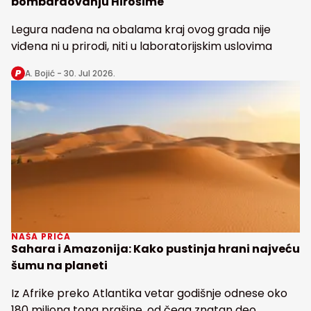
bombardovanju Hirošime
Legura nađena na obalama kraj ovog grada nije
viđena ni u prirodi, niti u laboratorijskim uslovima
A. Bojić -
30. Jul 2026.
NAŠA PRIČA
Sahara i Amazonija: Kako pustinja hrani najveću
šumu na planeti
Iz Afrike preko Atlantika vetar godišnje odnese oko
180 miliona tona prašine, od čega znatan deo