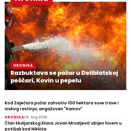
HRONIKA
Razbuktava se požar u Deliblatskoj
peščari, Kovin u pepelu
Kod Zaječara požar zahvatio 100 hektara suve trave i
niskog rastinja, angažovan "Kamov"
HRONIKA
05. Avg 2026.
Član škaljarskog klana Jovan Mrvaljević ubijen hicem u
potiljak kod Nikšića