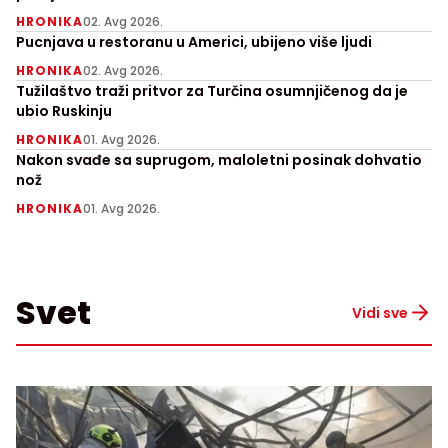
HRONIKA
02. Avg 2026.
Pucnjava u restoranu u Americi, ubijeno više ljudi
HRONIKA
02. Avg 2026.
Tužilaštvo traži pritvor za Turčina osumnjičenog da je
ubio Ruskinju
HRONIKA
01. Avg 2026.
Nakon svađe sa suprugom, maloletni posinak dohvatio
nož
HRONIKA
01. Avg 2026.
Svet
Vidi sve