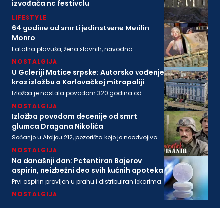
izvođača na festivalu
LIFESTYLE
64 godine od smrti jedinstvene Merilin
Monro
Fatalna plavuša, žena slavnih, navodna
ljubavnica moćnih, pronađena je mrtva u svom
NOSTALGIJA
stanu na današnji dan 1962. godine
U Galeriji Matice srpske: Autorsko vođenje
kroz izložbu o Karlovačkoj mitropoliji
Izložba je nastala povodom 320 godina od
osnivanja Karlovačke mitropolije i 200 godina
NOSTALGIJA
Matice srpske
Izložba povodom decenije od smrti
glumca Dragana Nikolića
Sećanje u Ateljeu 212, pozorišta koje je neodvojivo
od imena legendarnog Gage.
NOSTALGIJA
Na današnji dan: Patentiran Bajerov
aspirin, neizbežni deo svih kućnih apoteka
Prvi aspirin pravljen u prahu i distribuiran lekarima.
NOSTALGIJA