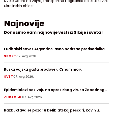
izvele udare na vojne, transportne i logističke objekte u više
ukrajinskih oblasti
Najnovije
Donosimo vam najnovije vesti iz Srbije i sveta!
Fudbalski savez Argentine javno podržao predsednika
Ve
FIFA Đanija Infantina
SPORT
07. Avg 2026.
V
Ruska vojska gađa brodove u Crnom moru
Te
SVET
07. Avg 2026.
V
Epidemiolozi pozivaju na oprez zbog virusa Zapadnog
Pr
Nila
ZDRAVLJE
07. Avg 2026.
S
Razbuktava se požar u Deliblatskoj peščari, Kovin u
No