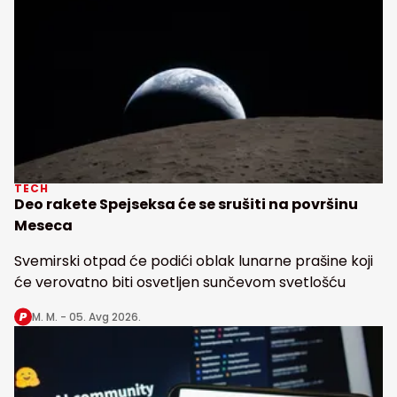
TECH
Deo rakete Spejseksa će se srušiti na površinu
Meseca
Svemirski otpad će podići oblak lunarne prašine koji
će verovatno biti osvetljen sunčevom svetlošću
M. M. -
05. Avg 2026.