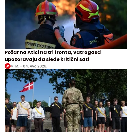
Požar na Atici na tri fronta, vatrogasci
upozoravaju da slede kritični sati
M. M. -
04. Avg 2026.