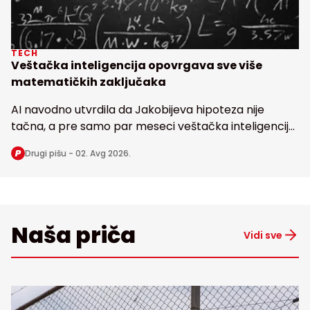
TECH
Veštačka inteligencija opovrgava sve više
matematičkih zaključaka
AI navodno utvrdila da Jakobijeva hipoteza nije
tačna, a pre samo par meseci veštačka inteligencija
dovela u pitanje i poznatu Erdoševu hipotezu, obe
Drugi pišu -
02. Avg 2026.
stare bezmalo 100 godina
Naša priča
Vidi sve