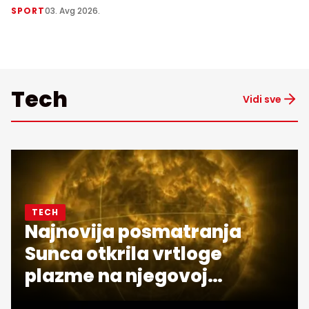
SPORT
03. Avg 2026.
Tech
Vidi sve
TECH
Najnovija posmatranja
Sunca otkrila vrtloge
plazme na njegovoj
površini