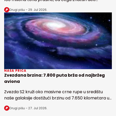
snabdeva fosforom najveću tropsku kišnu šumu na
Drugi pišu -
29. Jul 2026.
Zemlji
NAŠA PRIČA
Zvezdana brzina: 7.800 puta brža od najbržeg
aviona
Zvezda S2 kruži oko masivne crne rupe u središtu
naše galaksije dostižući brzinu od 7.650 kilometara u
sekundi
Drugi pišu -
27. Jul 2026.