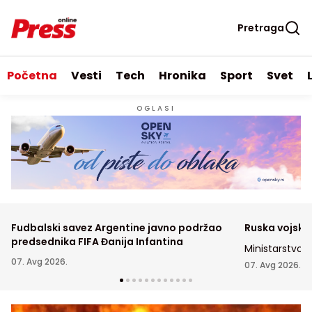
Pretraga
Početna
Vesti
Tech
Hronika
Sport
Svet
OGLASI
Fudbalski savez Argentine javno podržao
Ruska vojsk
predsednika FIFA Đanija Infantina
Ministarstvo o
07. Avg 2026.
njihove snage
07. Avg 2026.
transportne i 
ukrajinskih obl