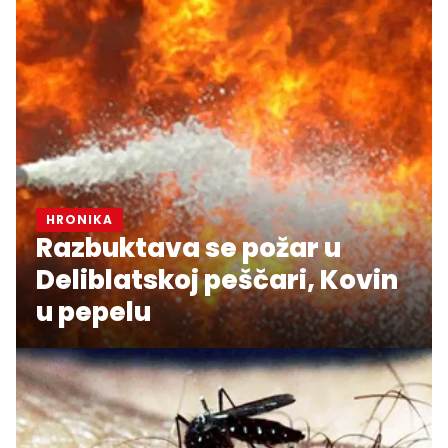
HRONIKA
Razbuktava se požar u
Deliblatskoj peščari, Kovin
u pepelu