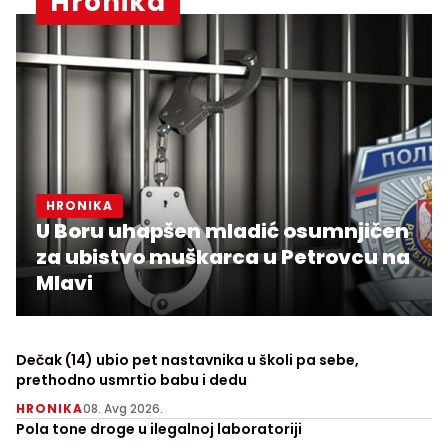
Hronika
HRONIKA
U Boru uhapšen mladić osumnjičen
za ubistvo muškarca u Petrovcu na
Mlavi
Dečak (14) ubio pet nastavnika u školi pa sebe,
prethodno usmrtio babu i dedu
HRONIKA
08. Avg 2026.
Pola tone droge u ilegalnoj laboratoriji