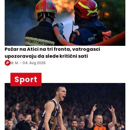
Požar na Atici na tri fronta, vatrogasci
upozoravaju da slede kritični sati
M. M. -
04. Avg 2026.
Sport