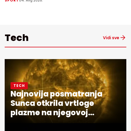
SPORT
04. Avg 2026.
Tech
Vidi sve
TECH
Najnovija posmatranja
Sunca otkrila vrtloge
plazme na njegovoj
površini