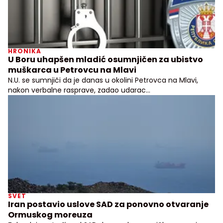
HRONIKA
U Boru uhapšen mladić osumnjičen za ubistvo
muškarca u Petrovcu na Mlavi
N.U. se sumnjiči da je danas u okolini Petrovca na Mlavi,
nakon verbalne rasprave, zadao udarac
četrdesetjednogodišnjem muškarcu
SVET
Iran postavio uslove SAD za ponovno otvaranje
Ormuskog moreuza