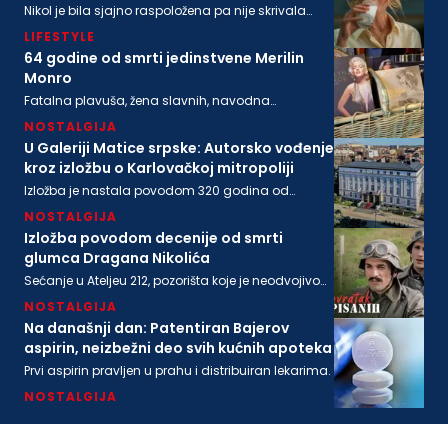
Nikol je bila sjajno raspoložena pa nije skrivala
osmeh, a isto se može reći i za bogatog
LIFESTYLE
biznismenaMajkla Rajstina (55) koji se sve češće
viđa u društvu oskarovke
64 godine od smrti jedinstvene Merilin
Monro
Fatalna plavuša, žena slavnih, navodna
ljubavnica moćnih, pronađena je mrtva u svom
NOSTALGIJA
stanu na današnji dan 1962. godine
U Galeriji Matice srpske: Autorsko vođenje
kroz izložbu o Karlovačkoj mitropoliji
Izložba je nastala povodom 320 godina od
osnivanja Karlovačke mitropolije i 200 godina
NOSTALGIJA
Matice srpske
Izložba povodom decenije od smrti
glumca Dragana Nikolića
Sećanje u Ateljeu 212, pozorišta koje je neodvojivo
od imena legendarnog Gage.
NOSTALGIJA
Na današnji dan: Patentiran Bajerov
aspirin, neizbežni deo svih kućnih apoteka
Prvi aspirin pravljen u prahu i distribuiran lekarima.
NOSTALGIJA