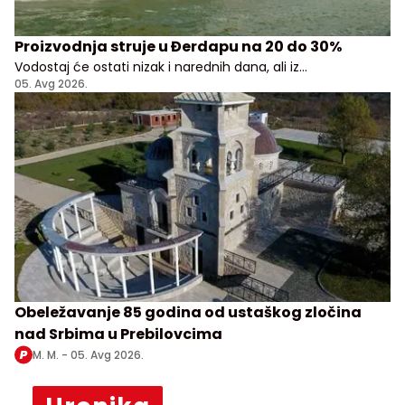
Proizvodnja struje u Đerdapu na 20 do 30%
Vodostaj će ostati nizak i narednih dana, ali iz
Elektroprivrede Srbije uveravaju da građani i privreda
05. Avg 2026.
nemaju razloga za brigu
Obeležavanje 85 godina od ustaškog zločina
nad Srbima u Prebilovcima
M. M. -
05. Avg 2026.