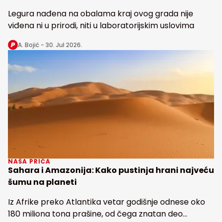
Legura nađena na obalama kraj ovog grada nije
viđena ni u prirodi, niti u laboratorijskim uslovima
A. Bojić -
30. Jul 2026.
NAŠA PRIČA
Sahara i Amazonija: Kako pustinja hrani najveću
šumu na planeti
Iz Afrike preko Atlantika vetar godišnje odnese oko
180 miliona tona prašine, od čega znatan deo