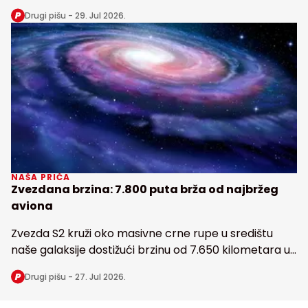
snabdeva fosforom najveću tropsku kišnu šumu na
Drugi pišu -
29. Jul 2026.
Zemlji
NAŠA PRIČA
Zvezdana brzina: 7.800 puta brža od najbržeg
aviona
Zvezda S2 kruži oko masivne crne rupe u središtu
naše galaksije dostižući brzinu od 7.650 kilometara u
sekundi
Drugi pišu -
27. Jul 2026.