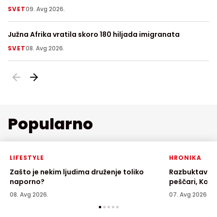
vode kod nuklearke
SVET
09. Avg 2026.
S
Južna Afrika vratila skoro 180 hiljada imigranata
Ni
SVET
08. Avg 2026.
LI
Popularno
LIFESTYLE
HRONIKA
Zašto je nekim ljudima druženje toliko
Razbuktava s
naporno?
peščari, Kovi
08. Avg 2026.
07. Avg 2026.