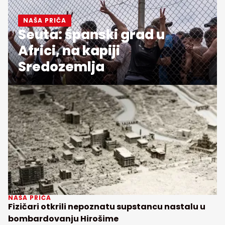
NAŠA PRIČA
Seuta: španski grad u
Africi, na kapiji
Sredozemlja
NAŠA PRIČA
Fizičari otkrili nepoznatu supstancu nastalu u
bombardovanju Hirošime