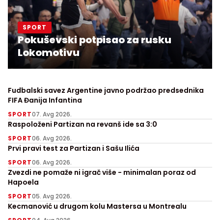
SPORT
Pokuševski potpisao za rusku
Lokomotivu
Fudbalski savez Argentine javno podržao predsednika
FIFA Đanija Infantina
SPORT
07. Avg 2026.
Raspoloženi Partizan na revanš ide sa 3:0
SPORT
06. Avg 2026.
Prvi pravi test za Partizan i Sašu Ilića
SPORT
06. Avg 2026.
Zvezdi ne pomaže ni igrač više - minimalan poraz od
Hapoela
SPORT
05. Avg 2026.
Kecmanović u drugom kolu Mastersa u Montrealu