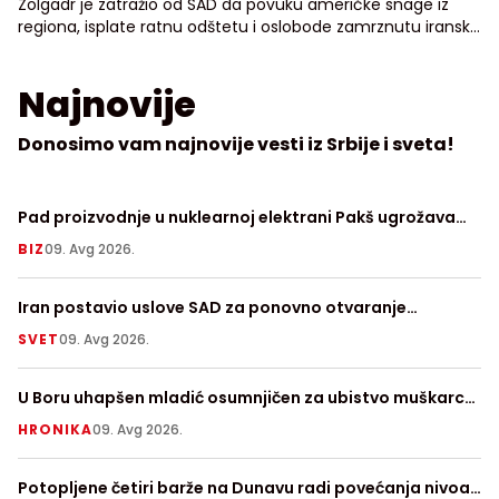
Zolgadr je zatražio od SAD da povuku američke snage iz
regiona, isplate ratnu odštetu i oslobode zamrznutu iransku
imovinu
Najnovije
Donosimo vam najnovije vesti iz Srbije i sveta!
Pad proizvodnje u nuklearnoj elektrani Pakš ugrožava
Su
mađarsku forintu
BIZ
09. Avg 2026.
V
Iran postavio uslove SAD za ponovno otvaranje
Za
Ormuskog moreuza
SVET
09. Avg 2026.
LI
U Boru uhapšen mladić osumnjičen za ubistvo muškarca
U 
u Petrovcu na Mlavi
HRONIKA
09. Avg 2026.
V
Potopljene četiri barže na Dunavu radi povećanja nivoa
Po