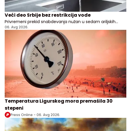
Veći deo Srbije bez restrikcija vode
Privremeni prekid snabdevanja nužan u sedam ariljskih
naselja
06. Avg 2026.
Temperatura Ligurskog mora premašila 30
stepeni
Press Online -
06. Avg 2026.