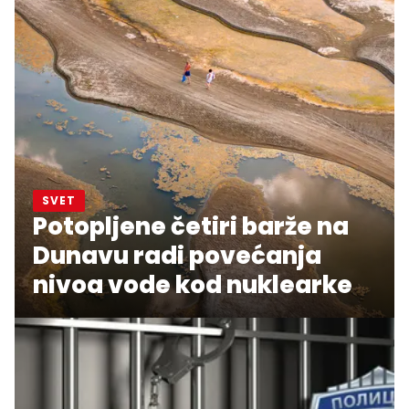
SVET
Potopljene četiri barže na
Dunavu radi povećanja
nivoa vode kod nuklearke