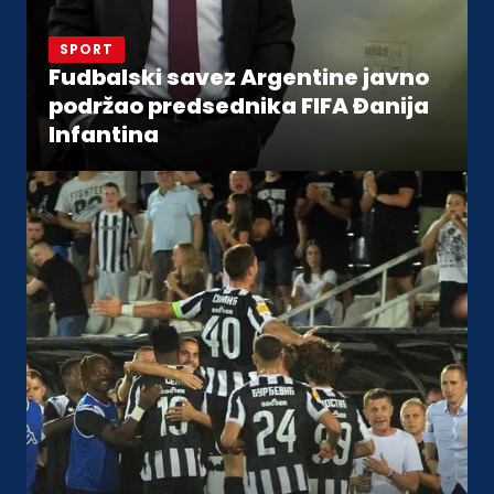
SPORT
Fudbalski savez Argentine javno
podržao predsednika FIFA Đanija
Infantina