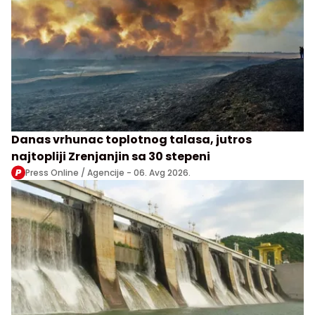
Danas vrhunac toplotnog talasa, jutros
najtopliji Zrenjanjin sa 30 stepeni
Press Online / Agencije -
06. Avg 2026.