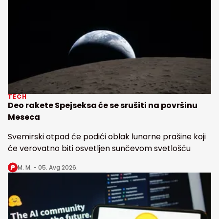
TECH
Deo rakete Spejseksa će se srušiti na površinu
Meseca
Svemirski otpad će podići oblak lunarne prašine koji
će verovatno biti osvetljen sunčevom svetlošću
M. M. -
05. Avg 2026.