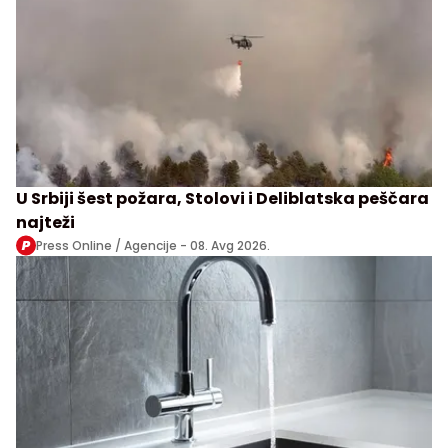
U Srbiji šest požara, Stolovi i Deliblatska peščara
najteži
Press Online / Agencije -
08. Avg 2026.