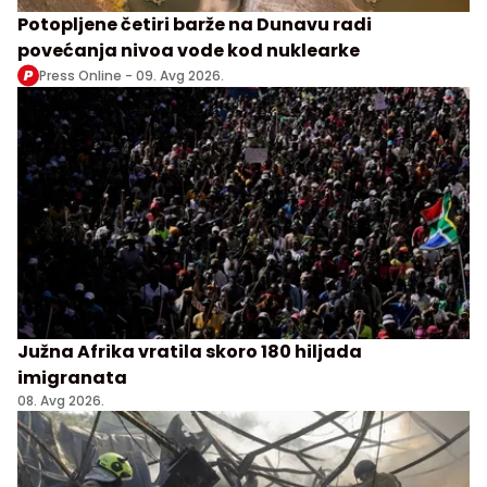
Potopljene četiri barže na Dunavu radi
povećanja nivoa vode kod nuklearke
Press Online -
09. Avg 2026.
Južna Afrika vratila skoro 180 hiljada
imigranata
08. Avg 2026.