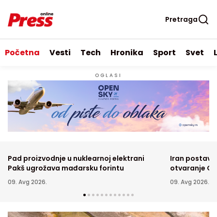
Pretraga
Početna
Vesti
Tech
Hronika
Sport
Svet
OGLASI
Pad proizvodnje u nuklearnoj elektrani
Iran postavi
Pakš ugrožava mađarsku forintu
otvaranje O
09. Avg 2026.
09. Avg 2026.