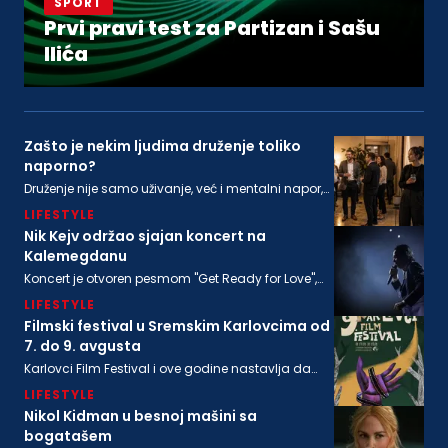
SPORT
Prvi pravi test za Partizan i Sašu
Ilića
Zašto je nekim ljudima druženje toliko
naporno?
Druženje nije samo uživanje, već i mentalni napor,
ponekad i snažna senzorna stimulacija, koja ne
LIFESTYLE
odgovara svima podjednako
Nik Kejv održao sjajan koncert na
Kalemegdanu
Koncert je otvoren pesmom "Get Ready for Love",
nakon koje su usledile "From Her to Eternity", "Train
LIFESTYLE
Long-Suffering" i naslovna numera sa poslednjeg
albuma "Wild God"
Filmski festival u Sremskim Karlovcima od
7. do 9. avgusta
Karlovci Film Festival i ove godine nastavlja da
neguje dijalog između filmske baštine i
LIFESTYLE
savremenog autorskog izraza
Nikol Kidman u besnoj mašini sa
bogatašem