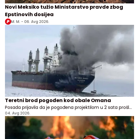
Novi Meksiko tužio Ministarstvo pravde zbog
Epstinovih dosijea
M. M. -
06. Avg 2026.
Teretni brod pogođen kod obale Omana
Posada prijavila da je pogođena projektilom u 2 sata prošle
noći, nema potvrde odakle je napad pokrenut
04. Avg 2026.