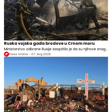
Ruska vojska gađa brodove u Crnom moru
Ministarstvo odbrane Rusije saopštilo je da su njihove snage
izvele udare na vojne, transportne i logističke objekte u više
Press Online -
07. Avg 2026.
ukrajinskih oblasti