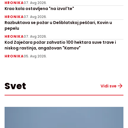
HRONIKA
07. Avg 2026.
Krao kola ostavljena "na izvol'te"
HRONIKA
07. Avg 2026.
Razbuktava se požar u Deliblatskoj peščari, Kovin u
pepelu
HRONIKA
07. Avg 2026.
Kod Zaječara požar zahvatio 100 hektara suve trave i
niskog rastinja, angažovan "Kamov"
HRONIKA
05. Avg 2026.
Svet
Vidi sve