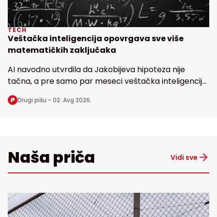
TECH
Veštačka inteligencija opovrgava sve više
matematičkih zaključaka
AI navodno utvrdila da Jakobijeva hipoteza nije
tačna, a pre samo par meseci veštačka inteligencija
dovela u pitanje i poznatu Erdoševu hipotezu, obe
Drugi pišu -
02. Avg 2026.
stare bezmalo 100 godina
Naša priča
Vidi sve