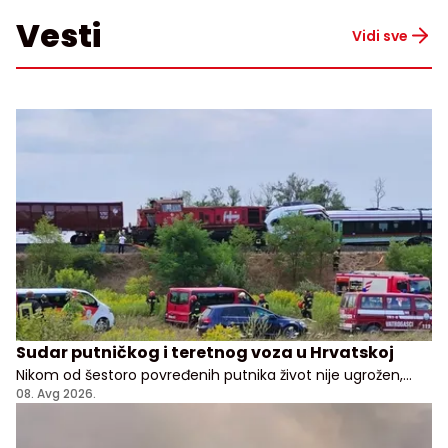
Vesti
Vidi sve
Sudar putničkog i teretnog voza u Hrvatskoj
Nikom od šestoro povređenih putnika život nije ugrožen,
kažu lekari i predstavnici hrvatske vlade
08. Avg 2026.