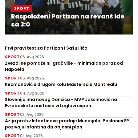
SPORT
Raspoloženi Partizan na revanš ide
sa 3:0
Prvi pravi test za Partizan i Sašu Ilića
SPORT
06. Avg 2026.
Zvezdi ne pomaže ni igrač više - minimalan poraz od
Hapoela
SPORT
05. Avg 2026.
Kecmanović u drugom kolu Mastersa u Montrealu
SPORT
04. Avg 2026.
Slovenija ima novog Dončića - MVP Joksimović na
Evrobasketu nastavio vrtoglavi uspon
SPORT
03. Avg 2026.
Azija protiv Infantinove prodaje Mundijala; Poslanici EP
pozivaju Infantina da objasni plan
SPORT
01. Avg 2026.