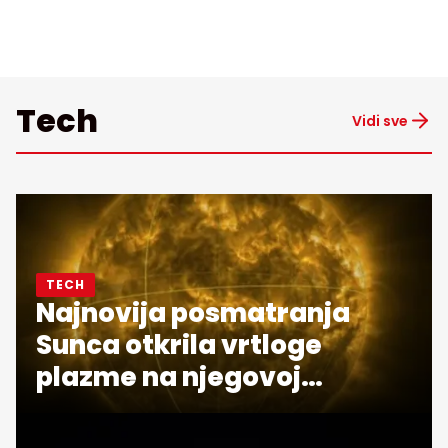
Tech
Vidi sve
TECH
Najnovija posmatranja
Sunca otkrila vrtloge
plazme na njegovoj
površini