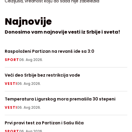
Celzijusa, vrednost koju do sada nije zabeležila
Najnovije
Donosimo vam najnovije vesti iz Srbije i sveta!
Raspoloženi Partizan na revanš ide sa 3:0
Na
nj
SPORT
06. Avg 2026.
T
Veći deo Srbije bez restrikcija vode
Da
Zr
VESTI
06. Avg 2026.
V
Temperatura Ligurskog mora premašila 30 stepeni
Ko
ni
VESTI
06. Avg 2026.
H
Prvi pravi test za Partizan i Sašu Ilića
64
SPORT
06. Avg 2026.
N