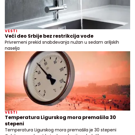
VESTI
Veći deo Srbije bez restrikcija vode
Privremeni prekid snabdevanja nužan u sedam ariljskih
naselja
VESTI
Temperatura Ligurskog mora premašila 30
stepeni
Temperatura Ligurskog mora premašila je 30 stepeni