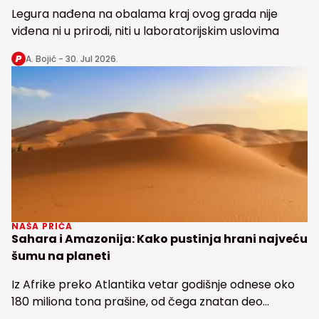
Legura nađena na obalama kraj ovog grada nije
viđena ni u prirodi, niti u laboratorijskim uslovima
A. Bojić -
30. Jul 2026.
NAŠA PRIČA
Sahara i Amazonija: Kako pustinja hrani najveću
šumu na planeti
Iz Afrike preko Atlantika vetar godišnje odnese oko
180 miliona tona prašine, od čega znatan deo
snabdeva fosforom najveću tropsku kišnu šumu na