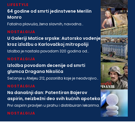
LIFESTYLE
64 godine od smrti jedinstvene Merilin
Monro
Fatalna plavuša, žena slavnih, navodna
ljubavnica moćnih, pronađena je mrtva u svom
NOSTALGIJA
stanu na današnji dan 1962. godine
U Galeriji Matice srpske: Autorsko vođenje
kroz izložbu o Karlovačkoj mitropoliji
Izložba je nastala povodom 320 godina od
osnivanja Karlovačke mitropolije i 200 godina
NOSTALGIJA
Matice srpske
Izložba povodom decenije od smrti
glumca Dragana Nikolića
Sećanje u Ateljeu 212, pozorišta koje je neodvojivo
od imena legendarnog Gage.
NOSTALGIJA
Na današnji dan: Patentiran Bajerov
aspirin, neizbežni deo svih kućnih apoteka
Prvi aspirin pravljen u prahu i distribuiran lekarima.
NOSTALGIJA