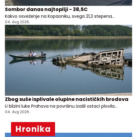
Sombor danas najtopliji - 38,5C
Kakvo osveženje na Kopaoniku, svega 21,3 stepena
Celzijusa!
04. Avg 2026.
Zbog suše isplivale olupine nacističkih brodova
U blizini luke Prahova na površinu izašli ostaci plovila
potopljenih tokom nemačkog povlačenja sa Balkana
04. Avg 2026.
Hronika