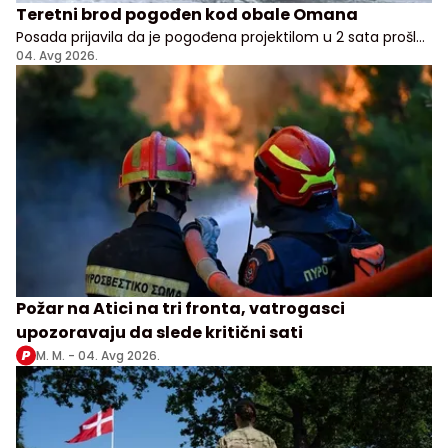
Teretni brod pogođen kod obale Omana
Posada prijavila da je pogođena projektilom u 2 sata prošle
noći, nema potvrde odakle je napad pokrenut
04. Avg 2026.
Požar na Atici na tri fronta, vatrogasci
upozoravaju da slede kritični sati
M. M. -
04. Avg 2026.