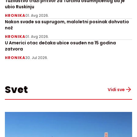
Tužilaštvo traži pritvor za Turčina osumnjičenog da je
ubio Ruskinju
HRONIKA
01. Avg 2026.
Nakon svađe sa suprugom, maloletni posinak dohvatio
nož
HRONIKA
01. Avg 2026.
U Americi otac dečaka ubice osuđen na 15 godina
zatvora
HRONIKA
30. Jul 2026.
Svet
Vidi sve