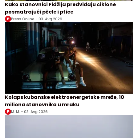
Kako stanovnici Fidžija predviđaju ciklone
posmatrajući pčele i ptice
Press Online -
03. Avg 2026.
Kolaps kubanske elektroenergetske mreže, 10
miliona stanovnika u mraku
M. M. -
03. Avg 2026.