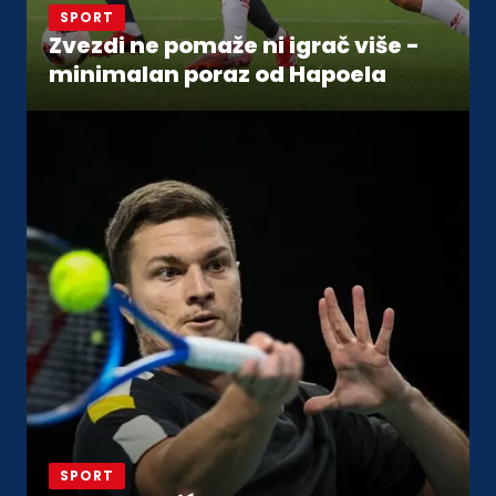
SPORT
Zvezdi ne pomaže ni igrač više -
minimalan poraz od Hapoela
SPORT