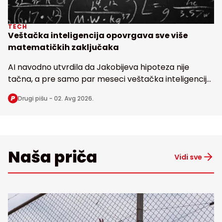
TECH
Veštačka inteligencija opovrgava sve više
matematičkih zaključaka
AI navodno utvrdila da Jakobijeva hipoteza nije
tačna, a pre samo par meseci veštačka inteligencija
dovela u pitanje i poznatu Erdoševu hipotezu, obe
Drugi pišu -
02. Avg 2026.
stare bezmalo 100 godina
Naša priča
Vidi sve