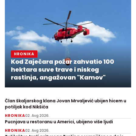
HRONIKA
Kod Zaječara požar zahvatio 100
hektara suve trave i niskog
rastinja, angažovan "Kamov"
Član škaljarskog klana Jovan Mrvaljević ubijen hicem u
potiljak kod Nikšića
HRONIKA
02. Avg 2026.
Pucnjava u restoranu u Americi, ubijeno više ljudi
HRONIKA
02. Avg 2026.