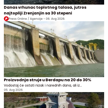
Danas vrhunac toplotnog talasa, jutros
najtopliji Zrenjanjin sa 30 stepeni
Press Online / Agencije -
06. Avg 2026.
Proizvodnja struje u Đerdapu na 20 do 30%
Vodostaj će ostati nizak i narednih dana, ali iz
Elektroprivrede Srbije uveravaju da građani i privreda
05. Avg 2026.
nemaju razloga za brigu