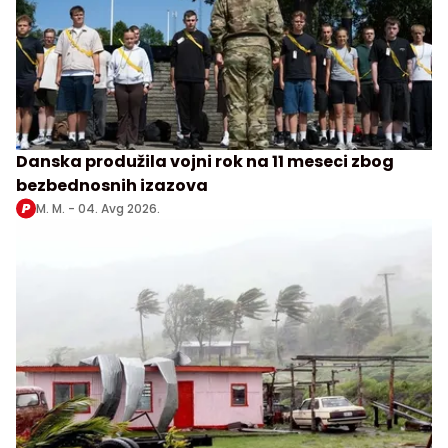
Danska produžila vojni rok na 11 meseci zbog
bezbednosnih izazova
M. M. -
04. Avg 2026.