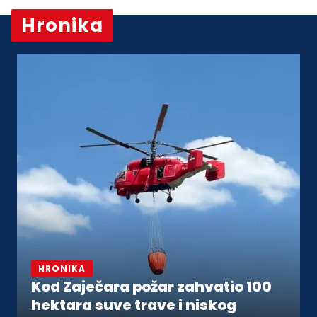
Hronika
Vidi sve
HRONIKA
Kod Zaječara požar zahvatio 100
hektara suve trave i niskog