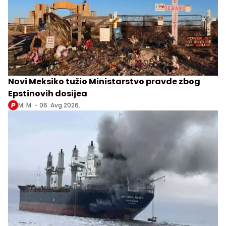
Novi Meksiko tužio Ministarstvo pravde zbog
Epstinovih dosijea
M. M. -
06. Avg 2026.