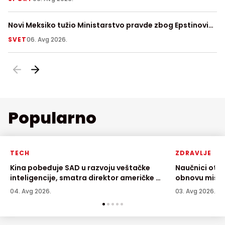
Novi Meksiko tužio Ministarstvo pravde zbog Epstinovih
Us
dosijea
SVET
06. Avg 2026.
Z
Popularno
TECH
ZDRAVLJE
Kina pobeđuje SAD u razvoju veštačke
Naučnici otkr
inteligencije, smatra direktor američke AI
obnovu mišić
kompanije
04. Avg 2026.
03. Avg 2026.