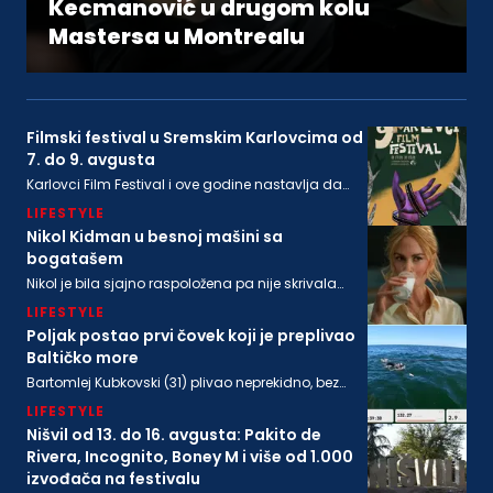
Kecmanović u drugom kolu
Mastersa u Montrealu
Filmski festival u Sremskim Karlovcima od
7. do 9. avgusta
Karlovci Film Festival i ove godine nastavlja da
neguje dijalog između filmske baštine i
LIFESTYLE
savremenog autorskog izraza
Nikol Kidman u besnoj mašini sa
bogatašem
Nikol je bila sjajno raspoložena pa nije skrivala
osmeh, a isto se može reći i za bogatog
LIFESTYLE
biznismenaMajkla Rajstina (55) koji se sve češće
viđa u društvu oskarovke
Poljak postao prvi čovek koji je preplivao
Baltičko more
Bartomlej Kubkovski (31) plivao neprekidno, bez
sna, više od 54 sata, između obala Švedske i
LIFESTYLE
Poljske
Nišvil od 13. do 16. avgusta: Pakito de
Rivera, Incognito, Boney M i više od 1.000
izvođača na festivalu