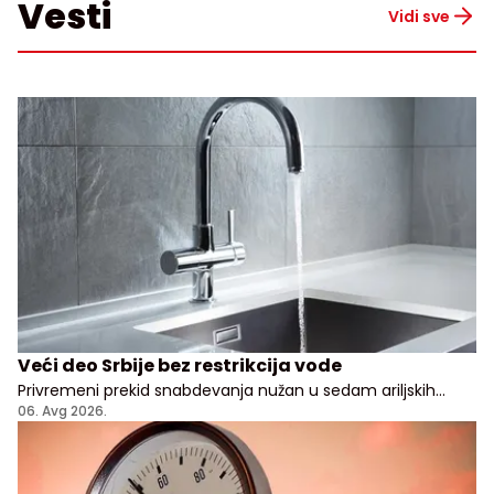
Vesti
Vidi sve
Veći deo Srbije bez restrikcija vode
Privremeni prekid snabdevanja nužan u sedam ariljskih
naselja
06. Avg 2026.