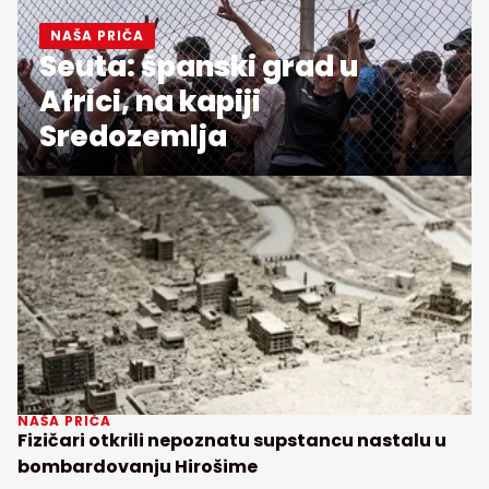
NAŠA PRIČA
Seuta: španski grad u
Africi, na kapiji
Sredozemlja
NAŠA PRIČA
Fizičari otkrili nepoznatu supstancu nastalu u
bombardovanju Hirošime