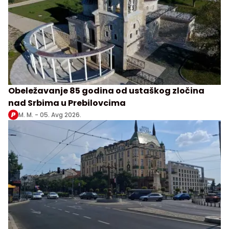
Obeležavanje 85 godina od ustaškog zločina
nad Srbima u Prebilovcima
M. M. -
05. Avg 2026.