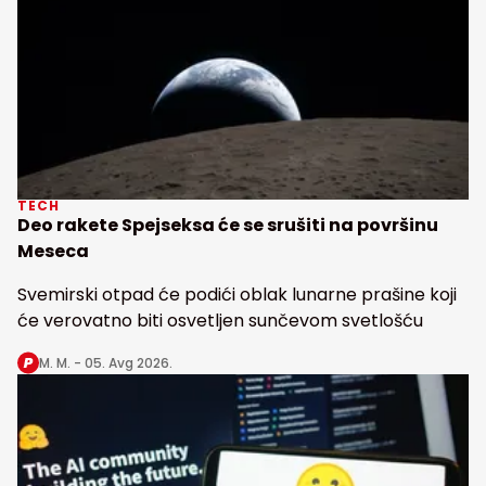
TECH
Deo rakete Spejseksa će se srušiti na površinu
Meseca
Svemirski otpad će podići oblak lunarne prašine koji
će verovatno biti osvetljen sunčevom svetlošću
M. M. -
05. Avg 2026.