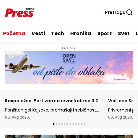
Pretraga
Početna
Vesti
Tech
Hronika
Sport
Svet
OGLASI
Raspoloženi Partizan na revanš ide sa 3:0
Veći deo Srbi
Poništen gol Kojzeka, promašaji i sebičnost
Privremeni pr
saigrača - prava šteta što crno-beli nisu
sedam ariljski
06. Avg 2026.
06. Avg 2026.
revanš pretvorili u čistu formalnost