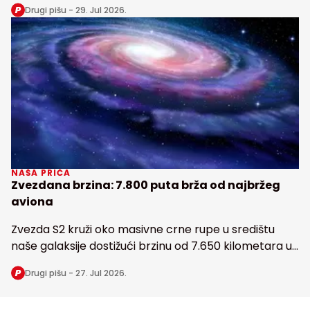
Drugi pišu -
29. Jul 2026.
Zemlji
NAŠA PRIČA
Zvezdana brzina: 7.800 puta brža od najbržeg
aviona
Zvezda S2 kruži oko masivne crne rupe u središtu
naše galaksije dostižući brzinu od 7.650 kilometara u
sekundi
Drugi pišu -
27. Jul 2026.