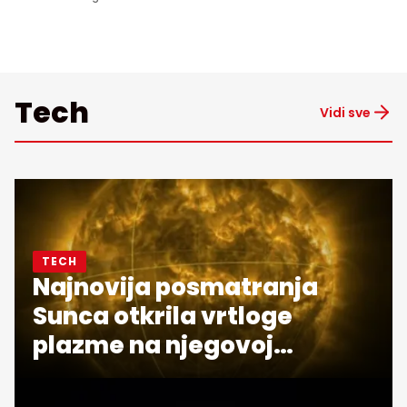
Tech
Vidi sve
TECH
Najnovija posmatranja
Sunca otkrila vrtloge
plazme na njegovoj
površini