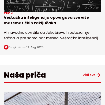
TECH
Veštačka inteligencija opovrgava sve više
matematičkih zaključaka
AI navodno utvrdila da Jakobijeva hipoteza nije
tačna, a pre samo par meseci veštačka inteligencija
dovela u pitanje i poznatu Erdoševu hipotezu, obe
Drugi pišu -
02. Avg 2026.
stare bezmalo 100 godina
Naša priča
Vidi sve