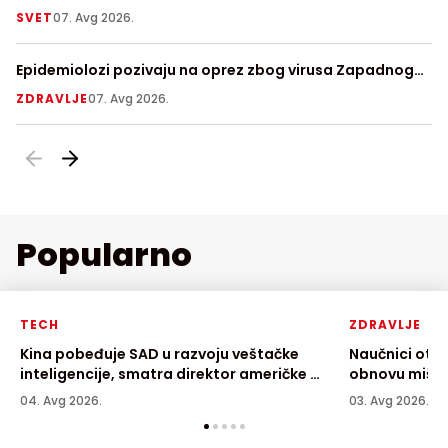
SVET
07. Avg 2026.
V
Epidemiolozi pozivaju na oprez zbog virusa Zapadnog
Pr
Nila
ZDRAVLJE
07. Avg 2026.
S
Popularno
TECH
ZDRAVLJE
Kina pobeđuje SAD u razvoju veštačke
Naučnici otkr
inteligencije, smatra direktor američke AI
obnovu mišić
kompanije
04. Avg 2026.
03. Avg 2026.