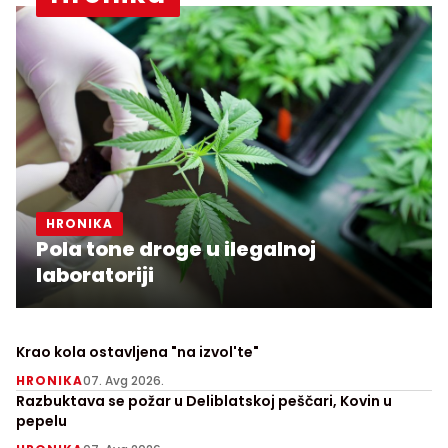
HRONIKA
Pola tone droge u ilegalnoj
laboratoriji
Krao kola ostavljena "na izvol'te"
HRONIKA
07. Avg 2026.
Razbuktava se požar u Deliblatskoj peščari, Kovin u
pepelu