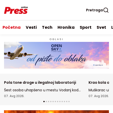
Pretraga
Početna
Vesti
Tech
Hronika
Sport
Svet
OGLASI
Pola tone droge u ilegalnoj laboratoriji
Krao kola ost
Šest osoba uhapšeno u mestu Vodanj kod
Muškarac uhap
Smedereva, gde je droga pronađena
Staroj Pazovi 
07. Avg 2026.
07. Avg 2026.
su vlasnici ost
automobila