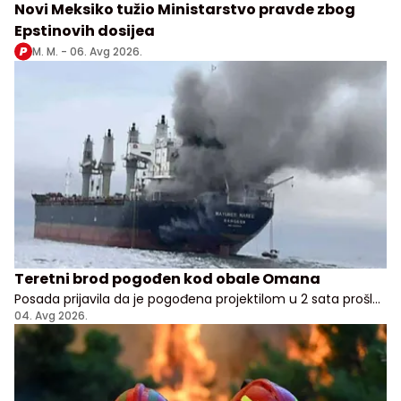
Novi Meksiko tužio Ministarstvo pravde zbog
Epstinovih dosijea
M. M. -
06. Avg 2026.
Teretni brod pogođen kod obale Omana
Posada prijavila da je pogođena projektilom u 2 sata prošle
noći, nema potvrde odakle je napad pokrenut
04. Avg 2026.