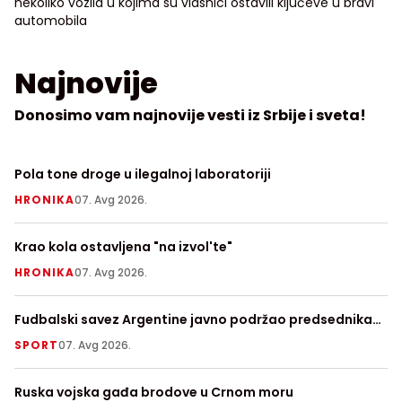
nekoliko vozila u kojima su vlasnici ostavili ključeve u bravi
automobila
Najnovije
Donosimo vam najnovije vesti iz Srbije i sveta!
Pola tone droge u ilegalnoj laboratoriji
Ra
p
HRONIKA
07. Avg 2026.
H
Krao kola ostavljena "na izvol'te"
Ra
HRONIKA
07. Avg 2026.
S
Fudbalski savez Argentine javno podržao predsednika
Ve
FIFA Đanija Infantina
SPORT
07. Avg 2026.
V
Ruska vojska gađa brodove u Crnom moru
Te