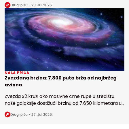
snabdeva fosforom najveću tropsku kišnu šumu na
Drugi pišu -
29. Jul 2026.
Zemlji
NAŠA PRIČA
Zvezdana brzina: 7.800 puta brža od najbržeg
aviona
Zvezda S2 kruži oko masivne crne rupe u središtu
naše galaksije dostižući brzinu od 7.650 kilometara u
sekundi
Drugi pišu -
27. Jul 2026.