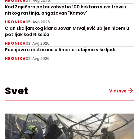
HRONIKA
07. Avg 2026.
Kod Zaječara požar zahvatio 100 hektara suve trave i
niskog rastinja, angažovan "Kamov"
HRONIKA
05. Avg 2026.
Član škaljarskog klana Jovan Mrvaljević ubijen hicem u
potiljak kod Nikšića
HRONIKA
02. Avg 2026.
Pucnjava u restoranu u Americi, ubijeno više ljudi
HRONIKA
02. Avg 2026.
Svet
Vidi sve