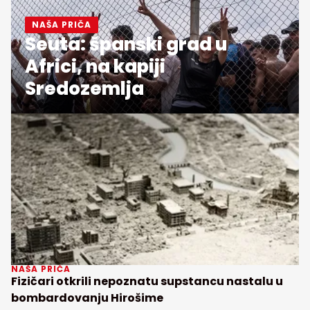
NAŠA PRIČA
Seuta: španski grad u
Africi, na kapiji
Sredozemlja
NAŠA PRIČA
Fizičari otkrili nepoznatu supstancu nastalu u
bombardovanju Hirošime