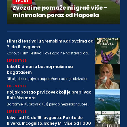
SPORT
Zvezdi ne pomaže ni igrač više -
minimalan poraz od Hapoela
Filmski festival u Sremskim Karlovcima od
7. do 9. avgusta
Karlovci Film Festival i ove godine nastavlja da
neguje dijalog između filmske baštine i
LIFESTYLE
savremenog autorskog izraza
Nikol Kidman u besnoj mašini sa
bogatašem
Nikol je bila sjajno raspoložena pa nije skrivala
osmeh, a isto se može reći i za bogatog
LIFESTYLE
biznismenaMajkla Rajstina (55) koji se sve češće
viđa u društvu oskarovke
Poljak postao prvi čovek koji je preplivao
Baltičko more
Bartomlej Kubkovski (31) plivao neprekidno, bez
sna, više od 54 sata, između obala Švedske i
LIFESTYLE
Poljske
Nišvil od 13. do 16. avgusta: Pakito de
Rivera, Incognito, Boney M i više od 1.000