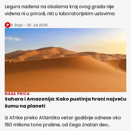
Legura nađena na obalama kraj ovog grada nije
viđena ni u prirodi, niti u laboratorijskim uslovima
A. Bojić -
30. Jul 2026.
NAŠA PRIČA
Sahara i Amazonija: Kako pustinja hrani najveću
šumu na planeti
Iz Afrike preko Atlantika vetar godišnje odnese oko
180 miliona tona prašine, od čega znatan deo