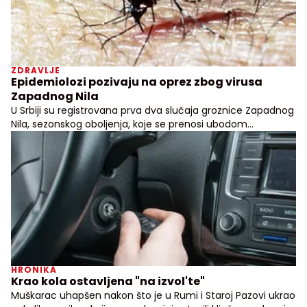
ZDRAVLJE
Epidemiolozi pozivaju na oprez zbog virusa
Zapadnog Nila
U Srbiji su registrovana prva dva slučaja groznice Zapadnog
Nila, sezonskog oboljenja, koje se prenosi ubodom
zaraženog komarca
HRONIKA
Krao kola ostavljena "na izvol'te"
Muškarac uhapšen nakon što je u Rumi i Staroj Pazovi ukrao