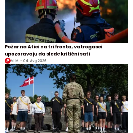
Požar na Atici na tri fronta, vatrogasci
upozoravaju da slede kritični sati
M. M. -
04. Avg 2026.