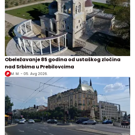
Obeležavanje 85 godina od ustaškog zločina
nad Srbima u Prebilovcima
M. M. -
05. Avg 2026.