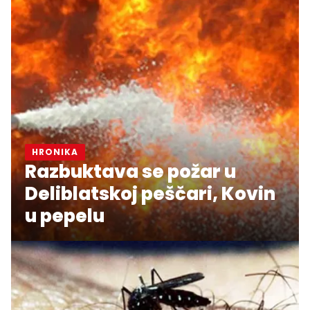
HRONIKA
Razbuktava se požar u
Deliblatskoj peščari, Kovin
u pepelu