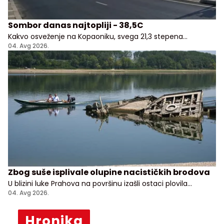
Sombor danas najtopliji - 38,5C
Kakvo osveženje na Kopaoniku, svega 21,3 stepena
Celzijusa!
04. Avg 2026.
Zbog suše isplivale olupine nacističkih brodova
U blizini luke Prahova na površinu izašli ostaci plovila
potopljenih tokom nemačkog povlačenja sa Balkana
04. Avg 2026.
Hronika