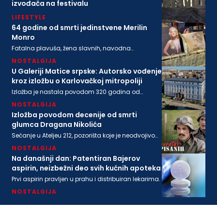
izvođača na festivalu
LIFESTYLE
64 godine od smrti jedinstvene Merilin
Monro
Fatalna plavuša, žena slavnih, navodna
ljubavnica moćnih, pronađena je mrtva u svom
NOSTALGIJA
stanu na današnji dan 1962. godine
U Galeriji Matice srpske: Autorsko vođenje
kroz izložbu o Karlovačkoj mitropoliji
Izložba je nastala povodom 320 godina od
osnivanja Karlovačke mitropolije i 200 godina
NOSTALGIJA
Matice srpske
Izložba povodom decenije od smrti
glumca Dragana Nikolića
Sećanje u Ateljeu 212, pozorišta koje je neodvojivo
od imena legendarnog Gage.
NOSTALGIJA
Na današnji dan: Patentiran Bajerov
aspirin, neizbežni deo svih kućnih apoteka
Prvi aspirin pravljen u prahu i distribuiran lekarima.
NOSTALGIJA