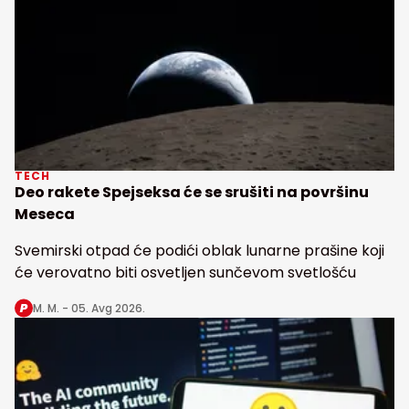
TECH
Deo rakete Spejseksa će se srušiti na površinu
Meseca
Svemirski otpad će podići oblak lunarne prašine koji
će verovatno biti osvetljen sunčevom svetlošću
M. M. -
05. Avg 2026.