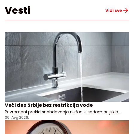
Vesti
Vidi sve
Veći deo Srbije bez restrikcija vode
Privremeni prekid snabdevanja nužan u sedam ariljskih
naselja
06. Avg 2026.