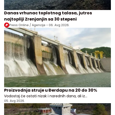
Danas vrhunac toplotnog talasa, jutros
najtopliji Zrenjanjin sa 30 stepeni
Press Online / Agencije -
06. Avg 2026.
Proizvodnja struje u Đerdapu na 20 do 30%
Vodostaj će ostati nizak i narednih dana, ali iz
Elektroprivrede Srbije uveravaju da građani i privreda
05. Avg 2026.
nemaju razloga za brigu