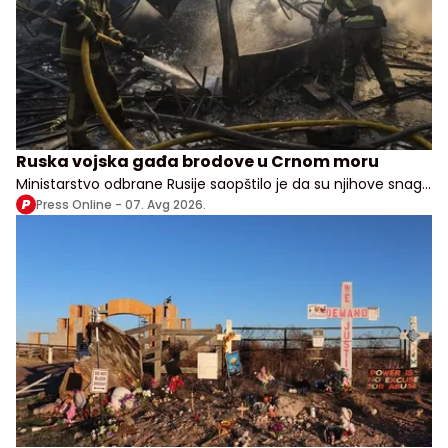
Ruska vojska gađa brodove u Crnom moru
Ministarstvo odbrane Rusije saopštilo je da su njihove snage
izvele udare na vojne, transportne i logističke objekte u više
Press Online -
07. Avg 2026.
ukrajinskih oblasti