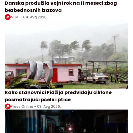
Danska produžila vojni rok na 11 meseci zbog
bezbednosnih izazova
M. M. -
04. Avg 2026.
Kako stanovnici Fidžija predviđaju ciklone
posmatrajući pčele i ptice
Press Online -
03. Avg 2026.