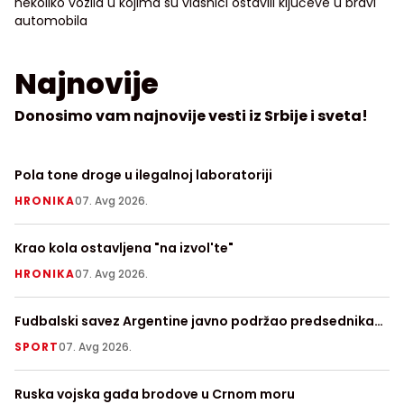
nekoliko vozila u kojima su vlasnici ostavili ključeve u bravi
automobila
Najnovije
Donosimo vam najnovije vesti iz Srbije i sveta!
Pola tone droge u ilegalnoj laboratoriji
Ra
p
HRONIKA
07. Avg 2026.
H
Krao kola ostavljena "na izvol'te"
Ra
HRONIKA
07. Avg 2026.
S
Fudbalski savez Argentine javno podržao predsednika
Ve
FIFA Đanija Infantina
SPORT
07. Avg 2026.
V
Ruska vojska gađa brodove u Crnom moru
Te