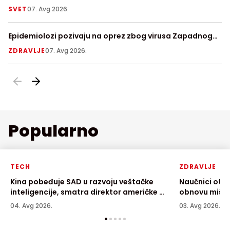
SVET
07. Avg 2026.
V
Epidemiolozi pozivaju na oprez zbog virusa Zapadnog
Pr
Nila
ZDRAVLJE
07. Avg 2026.
S
Popularno
TECH
ZDRAVLJE
Kina pobeđuje SAD u razvoju veštačke
Naučnici otkr
inteligencije, smatra direktor američke AI
obnovu mišić
kompanije
04. Avg 2026.
03. Avg 2026.