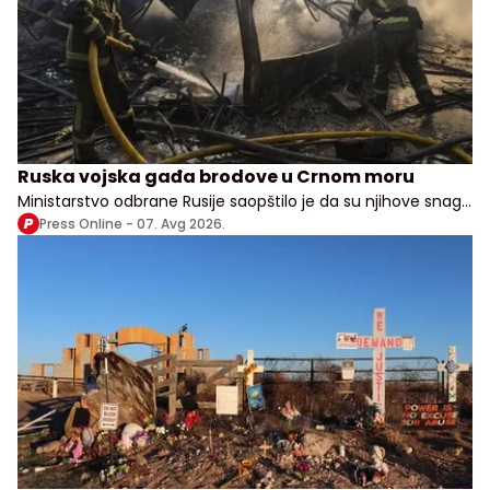
Ruska vojska gađa brodove u Crnom moru
Ministarstvo odbrane Rusije saopštilo je da su njihove snage
izvele udare na vojne, transportne i logističke objekte u više
Press Online -
07. Avg 2026.
ukrajinskih oblasti