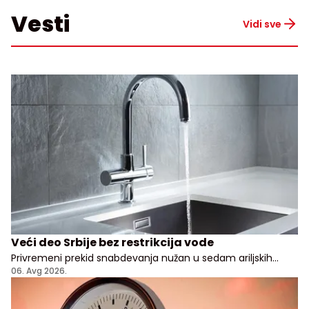
Vesti
Vidi sve
Veći deo Srbije bez restrikcija vode
Privremeni prekid snabdevanja nužan u sedam ariljskih
naselja
06. Avg 2026.