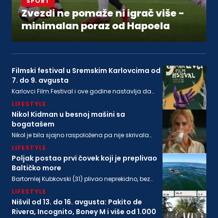
SPORT
Zvezdi ne pomaže ni igrač više -
minimalan poraz od Hapoela
Filmski festival u Sremskim Karlovcima od
7. do 9. avgusta
Karlovci Film Festival i ove godine nastavlja da
neguje dijalog između filmske baštine i
LIFESTYLE
savremenog autorskog izraza
Nikol Kidman u besnoj mašini sa
bogatašem
Nikol je bila sjajno raspoložena pa nije skrivala
osmeh, a isto se može reći i za bogatog
LIFESTYLE
biznismenaMajkla Rajstina (55) koji se sve češće
viđa u društvu oskarovke
Poljak postao prvi čovek koji je preplivao
Baltičko more
Bartomlej Kubkovski (31) plivao neprekidno, bez
sna, više od 54 sata, između obala Švedske i
LIFESTYLE
Poljske
Nišvil od 13. do 16. avgusta: Pakito de
Rivera, Incognito, Boney M i više od 1.000