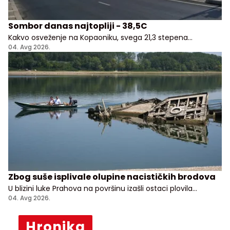
Sombor danas najtopliji - 38,5C
Kakvo osveženje na Kopaoniku, svega 21,3 stepena
Celzijusa!
04. Avg 2026.
Zbog suše isplivale olupine nacističkih brodova
U blizini luke Prahova na površinu izašli ostaci plovila
potopljenih tokom nemačkog povlačenja sa Balkana
04. Avg 2026.
Hronika