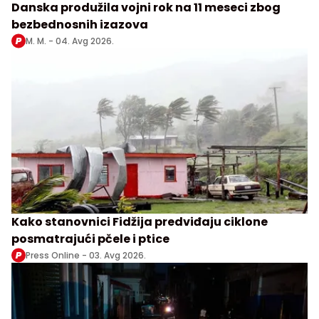
Danska produžila vojni rok na 11 meseci zbog
bezbednosnih izazova
M. M. -
04. Avg 2026.
Kako stanovnici Fidžija predviđaju ciklone
posmatrajući pčele i ptice
Press Online -
03. Avg 2026.