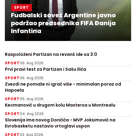
SPORT
Fudbalski savez Argentine javno
podržao predsednika FIFA Đanija
Infantina
Raspoloženi Partizan na revanš ide sa 3:0
SPORT
06. Avg 2026.
Prvi pravi test za Partizan i Sašu Ilića
SPORT
06. Avg 2026.
Zvezdi ne pomaže ni igrač više - minimalan poraz od
Hapoela
SPORT
05. Avg 2026.
Kecmanović u drugom kolu Mastersa u Montrealu
SPORT
04. Avg 2026.
Slovenija ima novog Dončića - MVP Joksimović na
Evrobasketu nastavio vrtoglavi uspon
SPORT
03. Avg 2026.