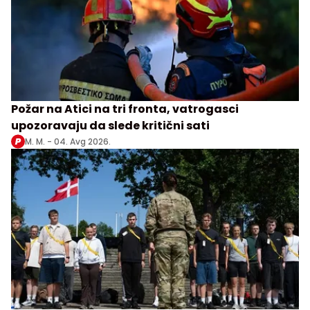
Požar na Atici na tri fronta, vatrogasci
upozoravaju da slede kritični sati
M. M. -
04. Avg 2026.