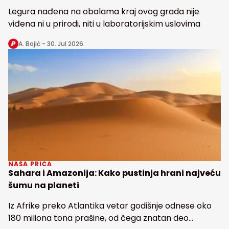
Legura nađena na obalama kraj ovog grada nije
viđena ni u prirodi, niti u laboratorijskim uslovima
A. Bojić -
30. Jul 2026.
NAŠA PRIČA
Sahara i Amazonija: Kako pustinja hrani najveću
šumu na planeti
Iz Afrike preko Atlantika vetar godišnje odnese oko
180 miliona tona prašine, od čega znatan deo