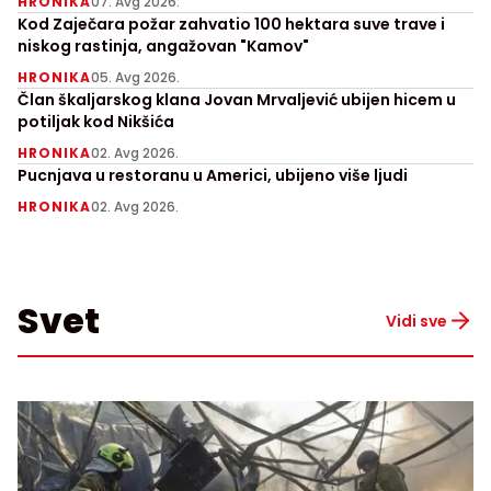
HRONIKA
07. Avg 2026.
Kod Zaječara požar zahvatio 100 hektara suve trave i
niskog rastinja, angažovan "Kamov"
HRONIKA
05. Avg 2026.
Član škaljarskog klana Jovan Mrvaljević ubijen hicem u
potiljak kod Nikšića
HRONIKA
02. Avg 2026.
Pucnjava u restoranu u Americi, ubijeno više ljudi
HRONIKA
02. Avg 2026.
Svet
Vidi sve