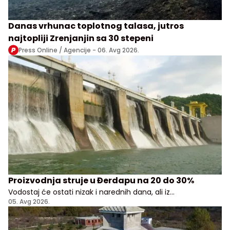
Danas vrhunac toplotnog talasa, jutros
najtopliji Zrenjanjin sa 30 stepeni
Press Online / Agencije -
06. Avg 2026.
Proizvodnja struje u Đerdapu na 20 do 30%
Vodostaj će ostati nizak i narednih dana, ali iz
Elektroprivrede Srbije uveravaju da građani i privreda
05. Avg 2026.
nemaju razloga za brigu