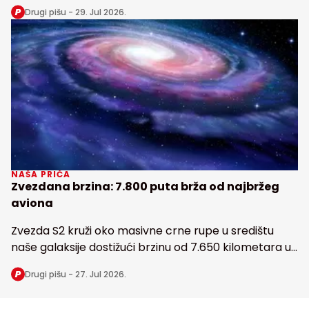
snabdeva fosforom najveću tropsku kišnu šumu na
Drugi pišu -
29. Jul 2026.
Zemlji
NAŠA PRIČA
Zvezdana brzina: 7.800 puta brža od najbržeg
aviona
Zvezda S2 kruži oko masivne crne rupe u središtu
naše galaksije dostižući brzinu od 7.650 kilometara u
sekundi
Drugi pišu -
27. Jul 2026.