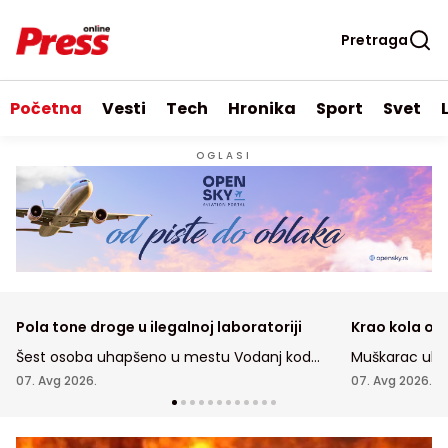
Pretraga
Početna
Vesti
Tech
Hronika
Sport
Svet
OGLASI
Pola tone droge u ilegalnoj laboratoriji
Krao kola ost
Šest osoba uhapšeno u mestu Vodanj kod
Muškarac uhap
Smedereva, gde je droga pronađena
Staroj Pazovi 
07. Avg 2026.
07. Avg 2026.
su vlasnici ost
automobila