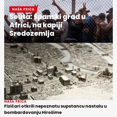
NAŠA PRIČA
Seuta: španski grad u
Africi, na kapiji
Sredozemlja
NAŠA PRIČA
Fizičari otkrili nepoznatu supstancu nastalu u
bombardovanju Hirošime