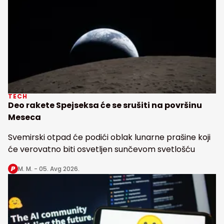
TECH
Deo rakete Spejseksa će se srušiti na površinu
Meseca
Svemirski otpad će podići oblak lunarne prašine koji
će verovatno biti osvetljen sunčevom svetlošću
M. M. -
05. Avg 2026.