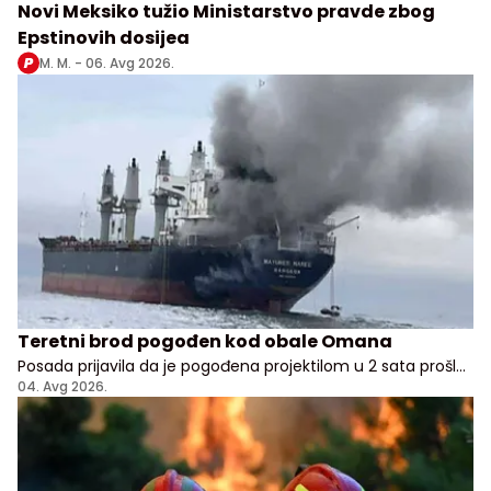
Novi Meksiko tužio Ministarstvo pravde zbog
Epstinovih dosijea
M. M. -
06. Avg 2026.
Teretni brod pogođen kod obale Omana
Posada prijavila da je pogođena projektilom u 2 sata prošle
noći, nema potvrde odakle je napad pokrenut
04. Avg 2026.