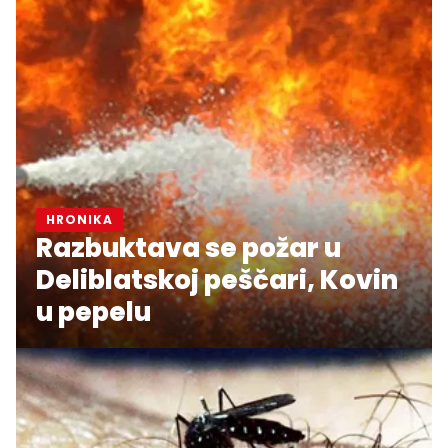
HRONIKA
Razbuktava se požar u
Deliblatskoj peščari, Kovin
u pepelu