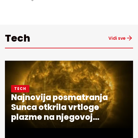
Tech
Vidi sve
TECH
Najnovija posmatranja
Sunca otkrila vrtloge
plazme na njegovoj
površini