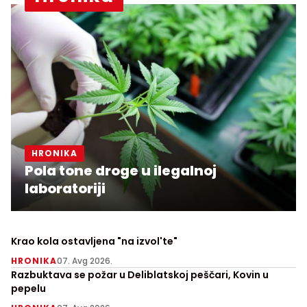
HRONIKA
Pola tone droge u ilegalnoj
laboratoriji
Krao kola ostavljena "na izvol'te"
HRONIKA
07. Avg 2026.
Razbuktava se požar u Deliblatskoj peščari, Kovin u
pepelu