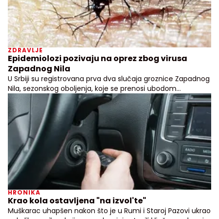
ZDRAVLJE
Epidemiolozi pozivaju na oprez zbog virusa
Zapadnog Nila
U Srbiji su registrovana prva dva slučaja groznice Zapadnog
Nila, sezonskog oboljenja, koje se prenosi ubodom
zaraženog komarca
HRONIKA
Krao kola ostavljena "na izvol'te"
Muškarac uhapšen nakon što je u Rumi i Staroj Pazovi ukrao