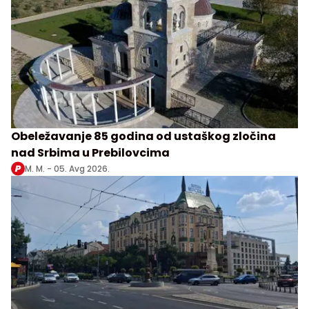
Obeležavanje 85 godina od ustaškog zločina
nad Srbima u Prebilovcima
M. M. -
05. Avg 2026.