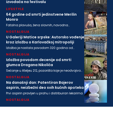
izvođača na festivalu
LIFESTYLE
64 godine od smrti jedinstvene Merilin
Monro
Fatalna plavuša, žena slavnih, navodna
ljubavnica moćnih, pronađena je mrtva u svom
NOSTALGIJA
stanu na današnji dan 1962. godine
U Galeriji Matice srpske: Autorsko vođenje
kroz izložbu o Karlovačkoj mitropoliji
Izložba je nastala povodom 320 godina od
osnivanja Karlovačke mitropolije i 200 godina
NOSTALGIJA
Matice srpske
Izložba povodom decenije od smrti
glumca Dragana Nikolića
Sećanje u Ateljeu 212, pozorišta koje je neodvojivo
od imena legendarnog Gage.
NOSTALGIJA
Na današnji dan: Patentiran Bajerov
aspirin, neizbežni deo svih kućnih apoteka
Prvi aspirin pravljen u prahu i distribuiran lekarima.
NOSTALGIJA