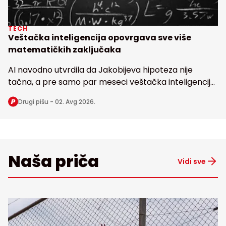
TECH
Veštačka inteligencija opovrgava sve više
matematičkih zaključaka
AI navodno utvrdila da Jakobijeva hipoteza nije
tačna, a pre samo par meseci veštačka inteligencija
dovela u pitanje i poznatu Erdoševu hipotezu, obe
Drugi pišu -
02. Avg 2026.
stare bezmalo 100 godina
Naša priča
Vidi sve