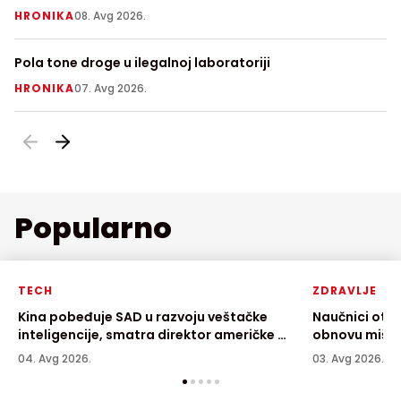
prethodno usmrtio babu i dedu
Ni
HRONIKA
08. Avg 2026.
Z
Pola tone droge u ilegalnoj laboratoriji
Ra
p
HRONIKA
07. Avg 2026.
H
Popularno
TECH
ZDRAVLJE
Kina pobeđuje SAD u razvoju veštačke
Naučnici otkr
inteligencije, smatra direktor američke AI
obnovu mišić
kompanije
04. Avg 2026.
03. Avg 2026.