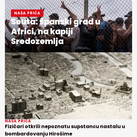
NAŠA PRIČA
Seuta: španski grad u
Africi, na kapiji
Sredozemlja
NAŠA PRIČA
Fizičari otkrili nepoznatu supstancu nastalu u
bombardovanju Hirošime