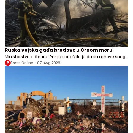
Ruska vojska gađa brodove u Crnom moru
Ministarstvo odbrane Rusije saopštilo je da su njihove snage
izvele udare na vojne, transportne i logističke objekte u više
Press Online -
07. Avg 2026.
ukrajinskih oblasti