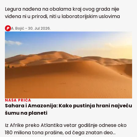
Legura nađena na obalama kraj ovog grada nije
viđena ni u prirodi, niti u laboratorijskim uslovima
A. Bojić -
30. Jul 2026.
NAŠA PRIČA
Sahara i Amazonija: Kako pustinja hrani najveću
šumu na planeti
Iz Afrike preko Atlantika vetar godišnje odnese oko
180 miliona tona prašine, od čega znatan deo