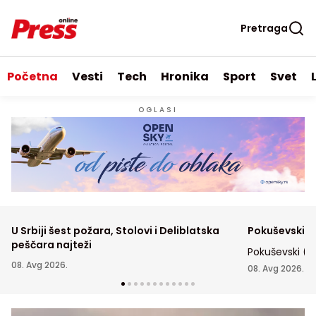
Pretraga
Početna
Vesti
Tech
Hronika
Sport
Svet
OGLASI
U Srbiji šest požara, Stolovi i Deliblatska
Pokuševski p
peščara najteži
Pokuševski (2
08. Avg 2026.
prosečno belež
08. Avg 2026.
blokade