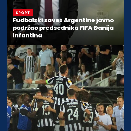
SPORT
Fudbalski savez Argentine javno
podržao predsednika FIFA Đanija
Infantina