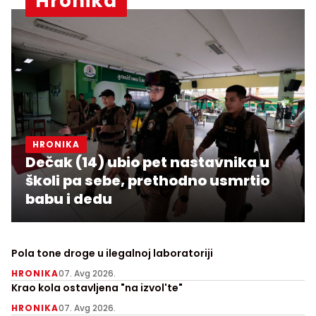
Hronika
HRONIKA
Dečak (14) ubio pet nastavnika u
školi pa sebe, prethodno usmrtio
babu i dedu
Pola tone droge u ilegalnoj laboratoriji
HRONIKA
07. Avg 2026.
Krao kola ostavljena "na izvol'te"
HRONIKA
07. Avg 2026.