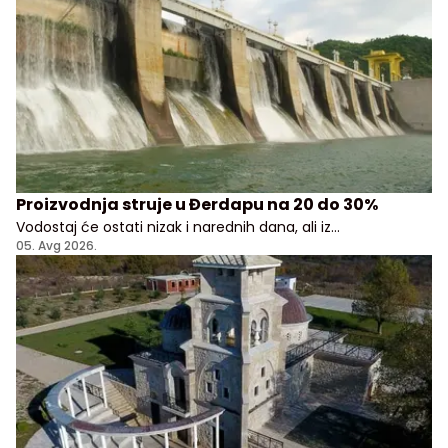
Proizvodnja struje u Đerdapu na 20 do 30%
Vodostaj će ostati nizak i narednih dana, ali iz
Elektroprivrede Srbije uveravaju da građani i privreda
05. Avg 2026.
nemaju razloga za brigu