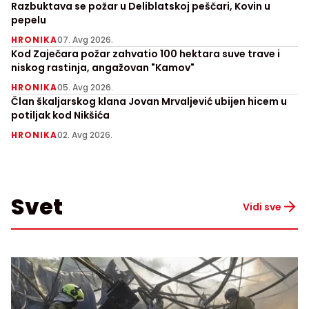
Razbuktava se požar u Deliblatskoj peščari, Kovin u
pepelu
HRONIKA
07. Avg 2026.
Kod Zaječara požar zahvatio 100 hektara suve trave i
niskog rastinja, angažovan "Kamov"
HRONIKA
05. Avg 2026.
Član škaljarskog klana Jovan Mrvaljević ubijen hicem u
potiljak kod Nikšića
HRONIKA
02. Avg 2026.
Svet
Vidi sve