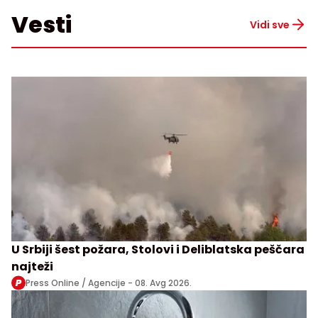
Vesti
Vidi sve
U Srbiji šest požara, Stolovi i Deliblatska peščara
najteži
Press Online / Agencije -
08. Avg 2026.