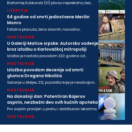
Bartomlej Kubkovski (31) plivao neprekidno, bez
sna, više od 54 sata, između obala Švedske i
LIFESTYLE
Poljske
64 godine od smrti jedinstvene Merilin
Monro
Fatalna plavuša, žena slavnih, navodna
ljubavnica moćnih, pronađena je mrtva u svom
NOSTALGIJA
stanu na današnji dan 1962. godine
U Galeriji Matice srpske: Autorsko vođenje
kroz izložbu o Karlovačkoj mitropoliji
Izložba je nastala povodom 320 godina od
osnivanja Karlovačke mitropolije i 200 godina
NOSTALGIJA
Matice srpske
Izložba povodom decenije od smrti
glumca Dragana Nikolića
Sećanje u Ateljeu 212, pozorišta koje je neodvojivo
od imena legendarnog Gage.
NOSTALGIJA
Na današnji dan: Patentiran Bajerov
aspirin, neizbežni deo svih kućnih apoteka
Prvi aspirin pravljen u prahu i distribuiran lekarima.
NOSTALGIJA