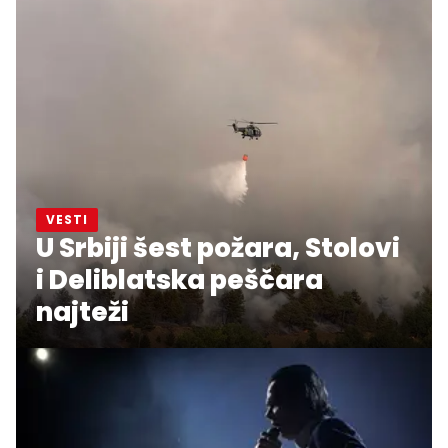
VESTI
U Srbiji šest požara, Stolovi
i Deliblatska peščara
najteži