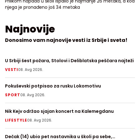
Prilikom napada u školi ispalio je najmanje 26 metaka, a kod
njega je pronađeno još 34 metaka
Najnovije
Donosimo vam najnovije vesti iz Srbije i sveta!
U Srbiji šest požara, Stolovi i Deliblatska peščara najteži
Kr
VESTI
08. Avg 2026.
H
Pokuševski potpisao za rusku Lokomotivu
Fu
FI
SPORT
08. Avg 2026.
S
Nik Kejv održao sjajan koncert na Kalemegdanu
R
LIFESTYLE
08. Avg 2026.
S
Dečak (14) ubio pet nastavnika u školi pa sebe,
Ep