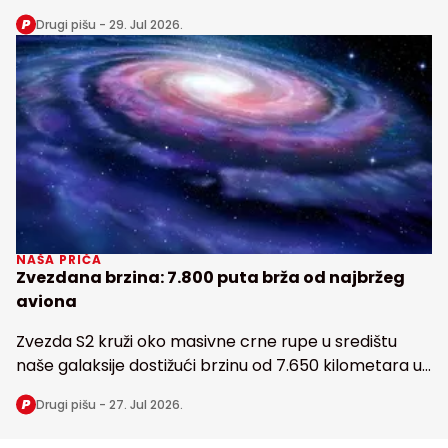
snabdeva fosforom najveću tropsku kišnu šumu na
Drugi pišu -
29. Jul 2026.
Zemlji
NAŠA PRIČA
Zvezdana brzina: 7.800 puta brža od najbržeg
aviona
Zvezda S2 kruži oko masivne crne rupe u središtu
naše galaksije dostižući brzinu od 7.650 kilometara u
sekundi
Drugi pišu -
27. Jul 2026.