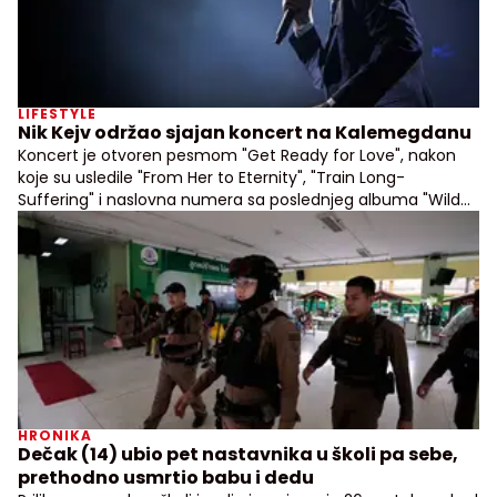
LIFESTYLE
Nik Kejv održao sjajan koncert na Kalemegdanu
Koncert je otvoren pesmom "Get Ready for Love", nakon
koje su usledile "From Her to Eternity", "Train Long-
Suffering" i naslovna numera sa poslednjeg albuma "Wild
God"
HRONIKA
Dečak (14) ubio pet nastavnika u školi pa sebe,
prethodno usmrtio babu i dedu