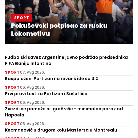
SPORT
Pokuševski potpisao za rusku
Lokomotivu
Fudbalski savez Argentine javno podržao predsednika
FIFA Đanija Infantina
SPORT
07. Avg 2026.
Raspoloženi Partizan na revanš ide sa 3:0
SPORT
06. Avg 2026.
Prvi pravi test za Partizan i Sašu Ilića
SPORT
06. Avg 2026.
Zvezdi ne pomaže ni igrač više - minimalan poraz od
Hapoela
SPORT
05. Avg 2026.
Kecmanović u drugom kolu Mastersa u Montrealu