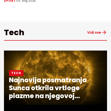
SPORT
04. Avg 2026.
Tech
Vidi sve
TECH
Najnovija posmatranja
Sunca otkrila vrtloge
plazme na njegovoj
površini