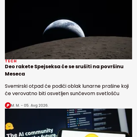
TECH
Deo rakete Spejseksa će se srušiti na površinu
Meseca
Svemirski otpad će podići oblak lunarne prašine koji
će verovatno biti osvetljen sunčevom svetlošću
M. M. -
05. Avg 2026.