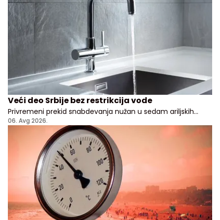
Veći deo Srbije bez restrikcija vode
Privremeni prekid snabdevanja nužan u sedam ariljskih
naselja
06. Avg 2026.