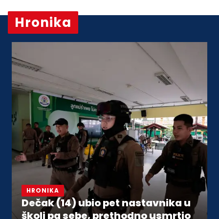
Hronika
Vidi sve
HRONIKA
Dečak (14) ubio pet nastavnika u
školi pa sebe, prethodno usmrtio