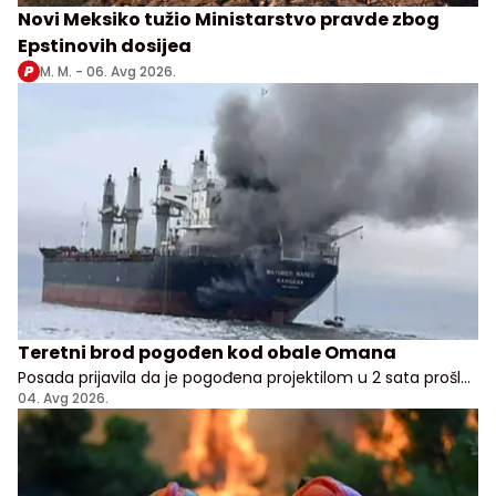
Novi Meksiko tužio Ministarstvo pravde zbog
Epstinovih dosijea
M. M. -
06. Avg 2026.
Teretni brod pogođen kod obale Omana
Posada prijavila da je pogođena projektilom u 2 sata prošle
noći, nema potvrde odakle je napad pokrenut
04. Avg 2026.