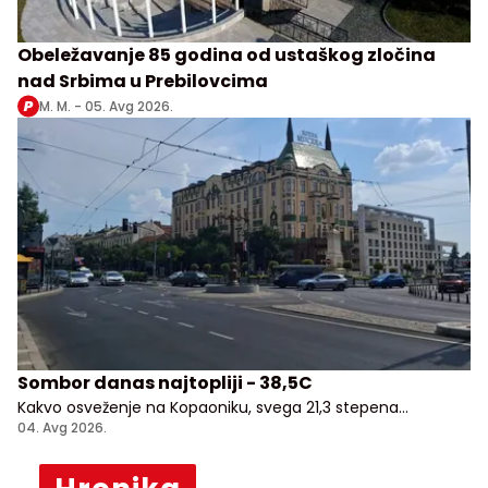
Obeležavanje 85 godina od ustaškog zločina
nad Srbima u Prebilovcima
M. M. -
05. Avg 2026.
Sombor danas najtopliji - 38,5C
Kakvo osveženje na Kopaoniku, svega 21,3 stepena
Celzijusa!
04. Avg 2026.