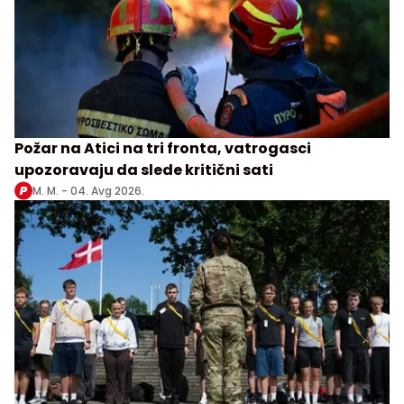
Požar na Atici na tri fronta, vatrogasci
upozoravaju da slede kritični sati
M. M. -
04. Avg 2026.