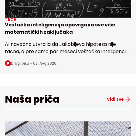
TECH
Veštačka inteligencija opovrgava sve više
matematičkih zaključaka
AI navodno utvrdila da Jakobijeva hipoteza nije
tačna, a pre samo par meseci veštačka inteligencija
dovela u pitanje i poznatu Erdoševu hipotezu, obe
Drugi pišu -
02. Avg 2026.
stare bezmalo 100 godina
Naša priča
Vidi sve