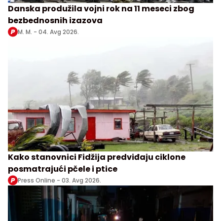
Danska produžila vojni rok na 11 meseci zbog
bezbednosnih izazova
M. M. -
04. Avg 2026.
Kako stanovnici Fidžija predviđaju ciklone
posmatrajući pčele i ptice
Press Online -
03. Avg 2026.