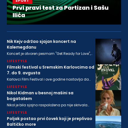
SPORT
Prvi pravi test za Partizan i Sašu
Ilića
Nik Kejv održao sjajan koncert na
Kalemegdanu
Koncert je otvoren pesmom "Get Ready for Love",
nakon koje su usledile "From Her to Eternity", "Train
LIFESTYLE
Long-Suffering" i naslovna numera sa poslednjeg
albuma "Wild God"
Filmski festival u Sremskim Karlovcima od
7. do 9. avgusta
Karlovci Film Festival i ove godine nastavlja da
neguje dijalog između filmske baštine i
LIFESTYLE
savremenog autorskog izraza
Nikol Kidman u besnoj mašini sa
bogatašem
Nikol je bila sjajno raspoložena pa nije skrivala
osmeh, a isto se može reći i za bogatog
LIFESTYLE
biznismenaMajkla Rajstina (55) koji se sve češće
viđa u društvu oskarovke
Poljak postao prvi čovek koji je preplivao
Baltičko more