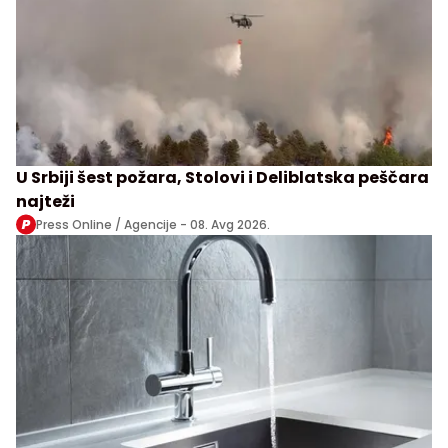
U Srbiji šest požara, Stolovi i Deliblatska peščara
najteži
Press Online / Agencije -
08. Avg 2026.