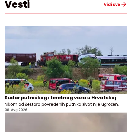
Vesti
Vidi sve
Sudar putničkog i teretnog voza u Hrvatskoj
Nikom od šestoro povređenih putnika život nije ugrožen,
kažu lekari i predstavnici hrvatske vlade
08. Avg 2026.