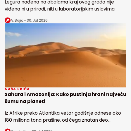
Legura nađena na obalama kraj ovog grada nije
viđena ni u prirodi, niti u laboratorijskim uslovima
A. Bojić -
30. Jul 2026.
NAŠA PRIČA
Sahara i Amazonija: Kako pustinja hrani najveću
šumu na planeti
Iz Afrike preko Atlantika vetar godišnje odnese oko
180 miliona tona prašine, od čega znatan deo
snabdeva fosforom najveću tropsku kišnu šumu na