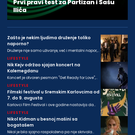
Prvi pravi test za Partizan i Sašu
Ilića
Zašto je nekim ljudima druženje toliko
naporno?
Druženje nije samo uživanje, već i mentalni napor,
ponekad i snažna senzorna stimulacija, koja ne
LIFESTYLE
odgovara svima podjednako
Nik Kejv održao sjajan koncert na
Kalemegdanu
Koncert je otvoren pesmom "Get Ready for Love",
nakon koje su usledile "From Her to Eternity", "Train
LIFESTYLE
Long-Suffering" i naslovna numera sa poslednjeg
albuma "Wild God"
Filmski festival u Sremskim Karlovcima od
7. do 9. avgusta
Karlovci Film Festival i ove godine nastavlja da
neguje dijalog između filmske baštine i
LIFESTYLE
savremenog autorskog izraza
Nikol Kidman u besnoj mašini sa
bogatašem
Nikol je bila sjajno raspoložena pa nije skrivala