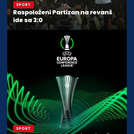
SPORT
Raspoloženi Partizan na revanš
ide sa 3:0
SPORT