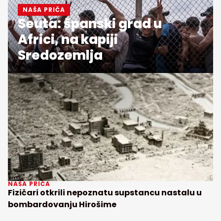
NAŠA PRIČA
Seuta: španski grad u
Africi, na kapiji
Sredozemlja
NAŠA PRIČA
Fizičari otkrili nepoznatu supstancu nastalu u
bombardovanju Hirošime