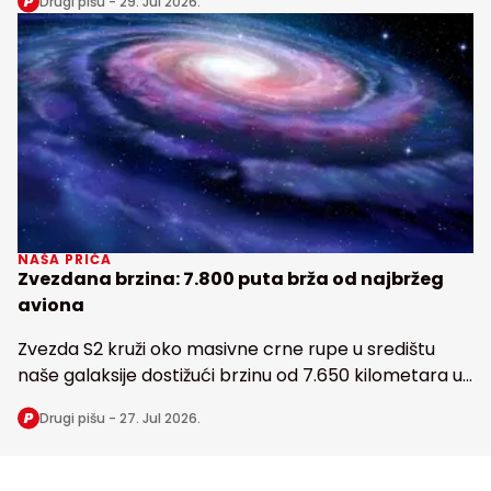
Drugi pišu -
29. Jul 2026.
Zemlji
NAŠA PRIČA
Zvezdana brzina: 7.800 puta brža od najbržeg
aviona
Zvezda S2 kruži oko masivne crne rupe u središtu
naše galaksije dostižući brzinu od 7.650 kilometara u
sekundi
Drugi pišu -
27. Jul 2026.