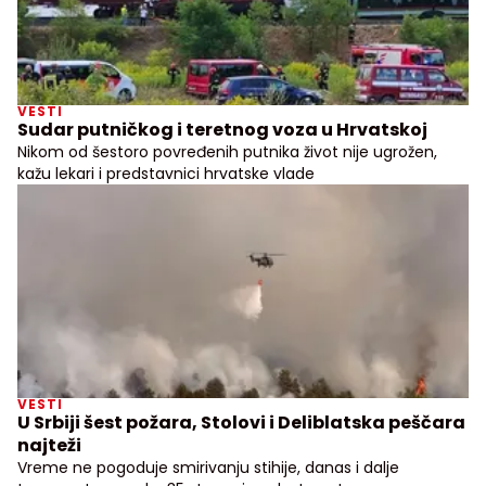
VESTI
Sudar putničkog i teretnog voza u Hrvatskoj
Nikom od šestoro povređenih putnika život nije ugrožen,
kažu lekari i predstavnici hrvatske vlade
VESTI
U Srbiji šest požara, Stolovi i Deliblatska peščara
najteži
Vreme ne pogoduje smirivanju stihije, danas i dalje