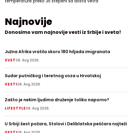
temperature preko 35 stepeni sa dosta vetra
Najnovije
Donosimo vam najnovije vesti iz Srbije i sveta!
Južna Afrika vratila skoro 180 hiljada imigranata
Ni
SVET
08. Avg 2026.
LI
Sudar putničkog i teretnog voza u Hrvatskoj
De
pr
VESTI
08. Avg 2026.
H
Zašto je nekim ljudima druženje toliko naporno?
Po
LIFESTYLE
08. Avg 2026.
H
U Srbiji šest požara, Stolovi i Deliblatska peščara najteži
Kr
VESTI
08. Avg 2026.
H