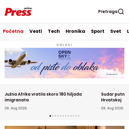
Pretraga
Početna
Vesti
Tech
Hronika
Sport
Svet
OGLASI
Južna Afrika vratila skoro 180 hiljada
Sudar putnič
imigranata
Hrvatskoj
08. Avg 2026.
08. Avg 2026.