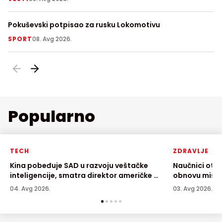
Pokuševski potpisao za rusku Lokomotivu
Fu
FI
SPORT
08. Avg 2026.
S
Popularno
TECH
ZDRAVLJE
Kina pobeđuje SAD u razvoju veštačke
Naučnici otkr
inteligencije, smatra direktor američke AI
obnovu mišić
kompanije
04. Avg 2026.
03. Avg 2026.