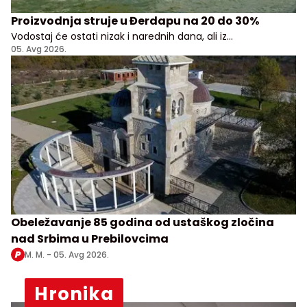
Proizvodnja struje u Đerdapu na 20 do 30%
Vodostaj će ostati nizak i narednih dana, ali iz
Elektroprivrede Srbije uveravaju da građani i privreda
05. Avg 2026.
nemaju razloga za brigu
Obeležavanje 85 godina od ustaškog zločina
nad Srbima u Prebilovcima
M. M. -
05. Avg 2026.
Hronika