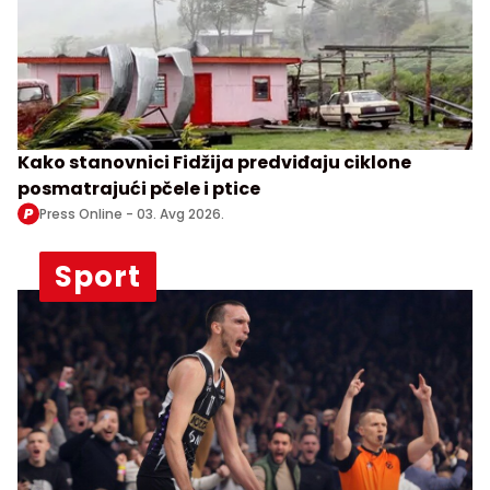
Kako stanovnici Fidžija predviđaju ciklone
posmatrajući pčele i ptice
Press Online -
03. Avg 2026.
Sport