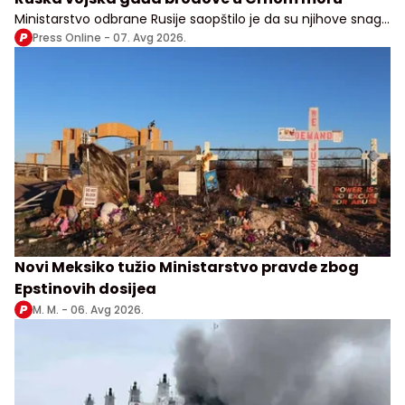
Ministarstvo odbrane Rusije saopštilo je da su njihove snage
izvele udare na vojne, transportne i logističke objekte u više
Press Online -
07. Avg 2026.
ukrajinskih oblasti
Novi Meksiko tužio Ministarstvo pravde zbog
Epstinovih dosijea
M. M. -
06. Avg 2026.