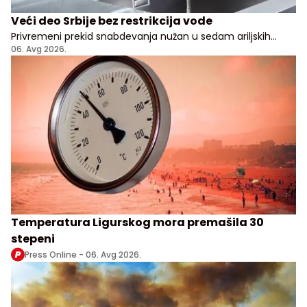
Veći deo Srbije bez restrikcija vode
Privremeni prekid snabdevanja nužan u sedam ariljskih
naselja
06. Avg 2026.
Temperatura Ligurskog mora premašila 30
stepeni
Press Online -
06. Avg 2026.