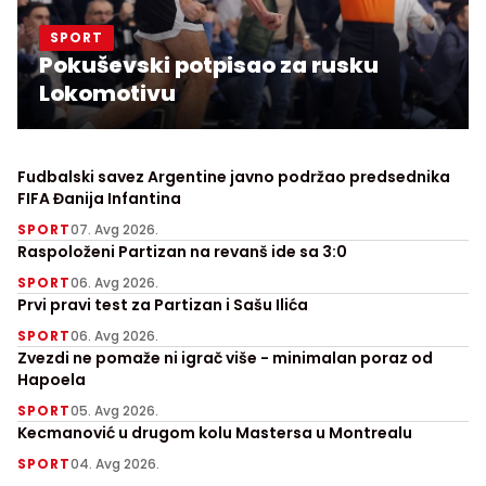
SPORT
Pokuševski potpisao za rusku
Lokomotivu
Fudbalski savez Argentine javno podržao predsednika
FIFA Đanija Infantina
SPORT
07. Avg 2026.
Raspoloženi Partizan na revanš ide sa 3:0
SPORT
06. Avg 2026.
Prvi pravi test za Partizan i Sašu Ilića
SPORT
06. Avg 2026.
Zvezdi ne pomaže ni igrač više - minimalan poraz od
Hapoela
SPORT
05. Avg 2026.
Kecmanović u drugom kolu Mastersa u Montrealu
SPORT
04. Avg 2026.