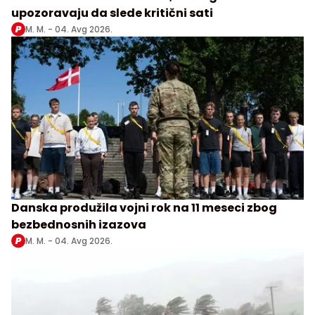
upozoravaju da slede kritični sati
M. M. -
04. Avg 2026.
Danska produžila vojni rok na 11 meseci zbog
bezbednosnih izazova
M. M. -
04. Avg 2026.