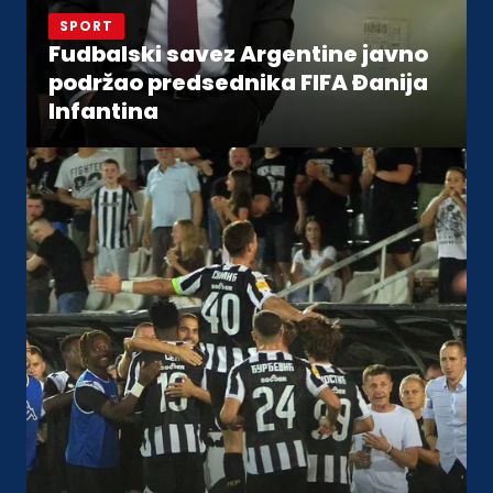
SPORT
Fudbalski savez Argentine javno
podržao predsednika FIFA Đanija
Infantina