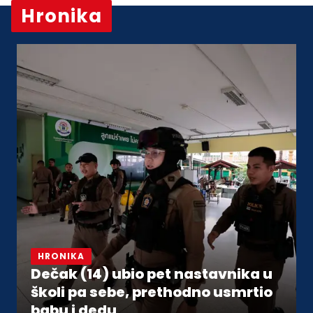
Hronika
Vidi sve
HRONIKA
Dečak (14) ubio pet nastavnika u
školi pa sebe, prethodno usmrtio
babu i dedu