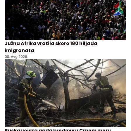
Južna Afrika vratila skoro 180 hiljada
imigranata
08. Avg 2026.
Ruska vojska gađa brodove u Crnom moru