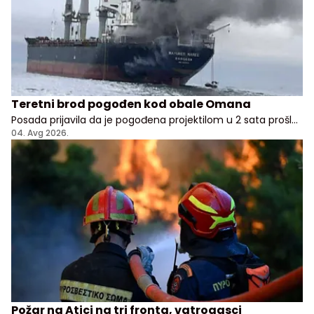
Teretni brod pogođen kod obale Omana
Posada prijavila da je pogođena projektilom u 2 sata prošle
noći, nema potvrde odakle je napad pokrenut
04. Avg 2026.
Požar na Atici na tri fronta, vatrogasci