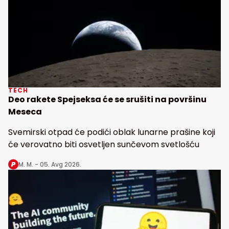
TECH
Deo rakete Spejseksa će se srušiti na površinu
Meseca
Svemirski otpad će podići oblak lunarne prašine koji
će verovatno biti osvetljen sunčevom svetlošću
M. M. -
05. Avg 2026.