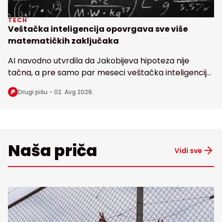
TECH
Veštačka inteligencija opovrgava sve više
matematičkih zaključaka
AI navodno utvrdila da Jakobijeva hipoteza nije
tačna, a pre samo par meseci veštačka inteligencija
dovela u pitanje i poznatu Erdoševu hipotezu, obe
Drugi pišu -
02. Avg 2026.
stare bezmalo 100 godina
Naša priča
Vidi sve