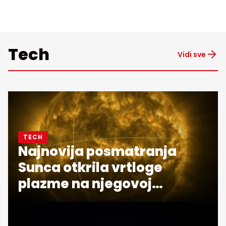
Tech
Vidi sve
TECH
Najnovija posmatranja
Sunca otkrila vrtloge
plazme na njegovoj
površini