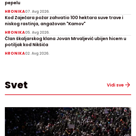
pepelu
HRONIKA
07. Avg 2026.
Kod Zaječara požar zahvatio 100 hektara suve trave i
niskog rastinja, angažovan "Kamov"
HRONIKA
05. Avg 2026.
Član škaljarskog klana Jovan Mrvaljević ubijen hicem u
potiljak kod Nikšića
HRONIKA
02. Avg 2026.
Svet
Vidi sve