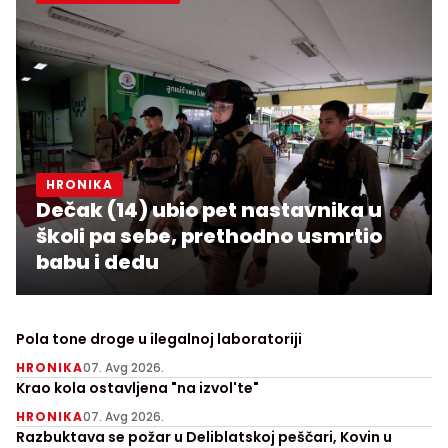
HRONIKA
Dečak (14) ubio pet nastavnika u
školi pa sebe, prethodno usmrtio
babu i dedu
Pola tone droge u ilegalnoj laboratoriji
HRONIKA
07. Avg 2026.
Krao kola ostavljena "na izvol'te"
HRONIKA
07. Avg 2026.
Razbuktava se požar u Deliblatskoj peščari, Kovin u