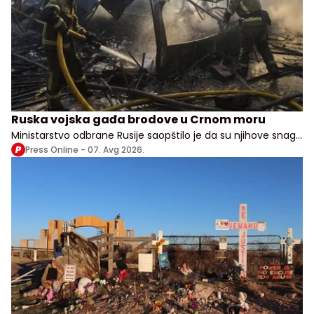
Ruska vojska gađa brodove u Crnom moru
Ministarstvo odbrane Rusije saopštilo je da su njihove snage
izvele udare na vojne, transportne i logističke objekte u više
Press Online -
07. Avg 2026.
ukrajinskih oblasti