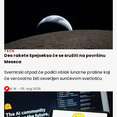
TECH
Deo rakete Spejseksa će se srušiti na površinu
Meseca
Svemirski otpad će podići oblak lunarne prašine koji
će verovatno biti osvetljen sunčevom svetlošću
M. M. -
05. Avg 2026.