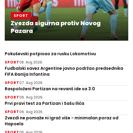
SPORT
Zvezda sigurna protiv Novog
Pazara
Pokuševski potpisao za rusku Lokomotivu
SPORT
08. Avg 2026.
Fudbalski savez Argentine javno podržao predsednika
FIFA Đanija Infantina
SPORT
07. Avg 2026.
Raspoloženi Partizan na revanš ide sa 3:0
SPORT
06. Avg 2026.
Prvi pravi test za Partizan i Sašu Ilića
SPORT
06. Avg 2026.
Zvezdi ne pomaže ni igrač više - minimalan poraz od
Hapoela
SPORT
05. Avg 2026.