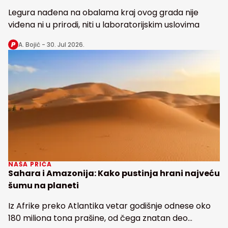
Legura nađena na obalama kraj ovog grada nije
viđena ni u prirodi, niti u laboratorijskim uslovima
A. Bojić -
30. Jul 2026.
NAŠA PRIČA
Sahara i Amazonija: Kako pustinja hrani najveću
šumu na planeti
Iz Afrike preko Atlantika vetar godišnje odnese oko
180 miliona tona prašine, od čega znatan deo