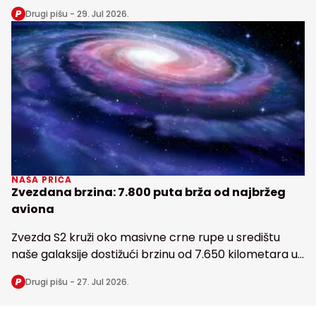
snabdeva fosforom najveću tropsku kišnu šumu na
Drugi pišu -
29. Jul 2026.
Zemlji
NAŠA PRIČA
Zvezdana brzina: 7.800 puta brža od najbržeg
aviona
Zvezda S2 kruži oko masivne crne rupe u središtu
naše galaksije dostižući brzinu od 7.650 kilometara u
sekundi
Drugi pišu -
27. Jul 2026.