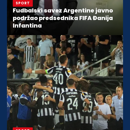
SPORT
Fudbalski savez Argentine javno
podržao predsednika FIFA Đanija
Infantina