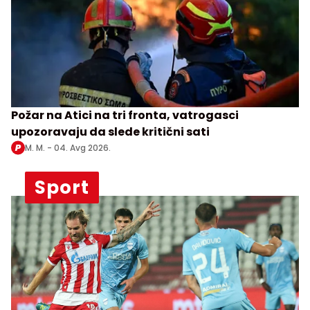
Požar na Atici na tri fronta, vatrogasci
upozoravaju da slede kritični sati
M. M. -
04. Avg 2026.
Sport