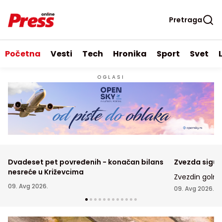
Pretraga
Početna
Vesti
Tech
Hronika
Sport
Svet
OGLASI
Dvadeset pet povređenih - konačan bilans
Zvezda sigur
nesreće u Križevcima
Zvezdin golma
09. Avg 2026.
zbog igranja 
09. Avg 2026.
gosti to nisu u