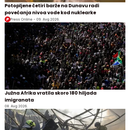
Potopljene četiri barže na Dunavu radi
povećanja nivoa vode kod nuklearke
Press Online -
09. Avg 2026.
Južna Afrika vratila skoro 180 hiljada
imigranata
08. Avg 2026.