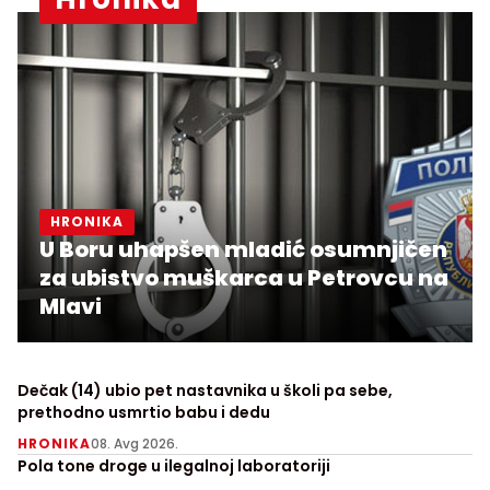
HRONIKA
U Boru uhapšen mladić osumnjičen
za ubistvo muškarca u Petrovcu na
Mlavi
Dečak (14) ubio pet nastavnika u školi pa sebe,
prethodno usmrtio babu i dedu
HRONIKA
08. Avg 2026.
Pola tone droge u ilegalnoj laboratoriji