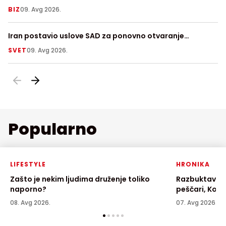
mađarsku forintu
BIZ
09. Avg 2026.
V
Iran postavio uslove SAD za ponovno otvaranje
Za
Ormuskog moreuza
SVET
09. Avg 2026.
LI
Popularno
LIFESTYLE
HRONIKA
Zašto je nekim ljudima druženje toliko
Razbuktava s
naporno?
peščari, Kovi
08. Avg 2026.
07. Avg 2026.