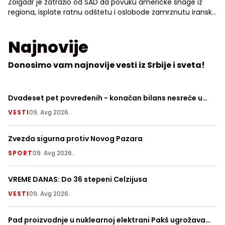
Zolgadr je zatražio od SAD da povuku američke snage iz
regiona, isplate ratnu odštetu i oslobode zamrznutu iransku
imovinu
Najnovije
Donosimo vam najnovije vesti iz Srbije i sveta!
Dvadeset pet povređenih - konačan bilans nesreće u
U 
Križevcima
u 
VESTI
09. Avg 2026.
H
Zvezda sigurna protiv Novog Pazara
Po
vo
SPORT
09. Avg 2026.
S
VREME DANAS: Do 36 stepeni Celzijusa
Ju
VESTI
09. Avg 2026.
S
Pad proizvodnje u nuklearnoj elektrani Pakš ugrožava
Su