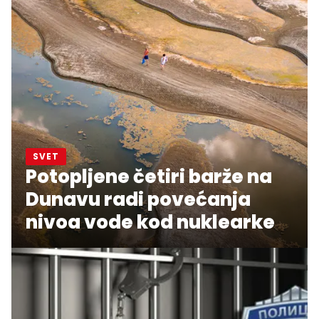
SVET
Potopljene četiri barže na
Dunavu radi povećanja
nivoa vode kod nuklearke