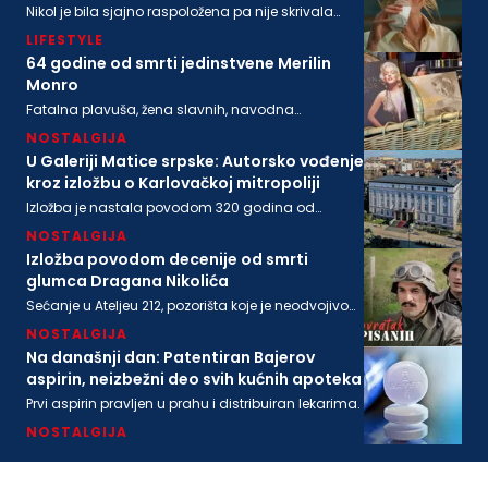
Nikol je bila sjajno raspoložena pa nije skrivala
osmeh, a isto se može reći i za bogatog
LIFESTYLE
biznismenaMajkla Rajstina (55) koji se sve češće
viđa u društvu oskarovke
64 godine od smrti jedinstvene Merilin
Monro
Fatalna plavuša, žena slavnih, navodna
ljubavnica moćnih, pronađena je mrtva u svom
NOSTALGIJA
stanu na današnji dan 1962. godine
U Galeriji Matice srpske: Autorsko vođenje
kroz izložbu o Karlovačkoj mitropoliji
Izložba je nastala povodom 320 godina od
osnivanja Karlovačke mitropolije i 200 godina
NOSTALGIJA
Matice srpske
Izložba povodom decenije od smrti
glumca Dragana Nikolića
Sećanje u Ateljeu 212, pozorišta koje je neodvojivo
od imena legendarnog Gage.
NOSTALGIJA
Na današnji dan: Patentiran Bajerov
aspirin, neizbežni deo svih kućnih apoteka
Prvi aspirin pravljen u prahu i distribuiran lekarima.
NOSTALGIJA