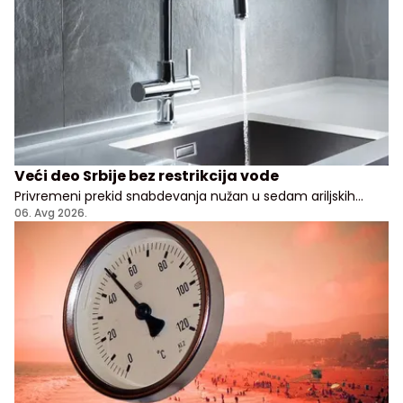
Veći deo Srbije bez restrikcija vode
Privremeni prekid snabdevanja nužan u sedam ariljskih
naselja
06. Avg 2026.