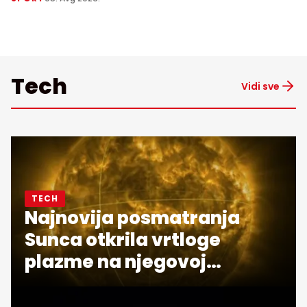
Tech
Vidi sve
TECH
Najnovija posmatranja
Sunca otkrila vrtloge
plazme na njegovoj
površini