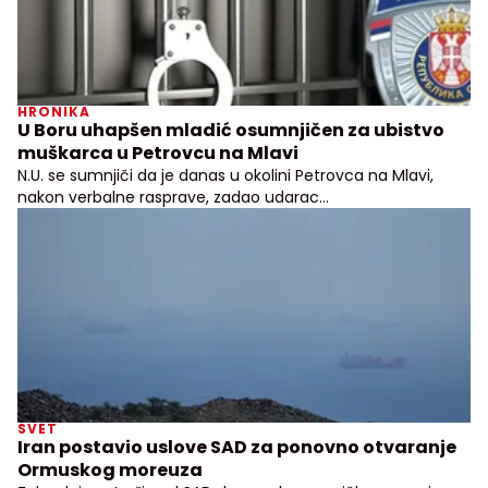
HRONIKA
U Boru uhapšen mladić osumnjičen za ubistvo
muškarca u Petrovcu na Mlavi
N.U. se sumnjiči da je danas u okolini Petrovca na Mlavi,
nakon verbalne rasprave, zadao udarac
četrdesetjednogodišnjem muškarcu
SVET
Iran postavio uslove SAD za ponovno otvaranje
Ormuskog moreuza