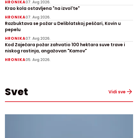
HRONIKA
07. Avg 2026.
Krao kola ostavljena "na izvol'te"
HRONIKA
07. Avg 2026.
Razbuktava se požar u Deliblatskoj peščari, Kovin u
pepelu
HRONIKA
07. Avg 2026.
Kod Zaječara požar zahvatio 100 hektara suve trave i
niskog rastinja, angažovan "Kamov"
HRONIKA
05. Avg 2026.
Svet
Vidi sve