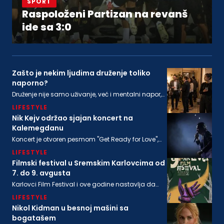
SPORT
Raspoloženi Partizan na revanš
ide sa 3:0
Zašto je nekim ljudima druženje toliko
naporno?
Druženje nije samo uživanje, već i mentalni napor,
ponekad i snažna senzorna stimulacija, koja ne
LIFESTYLE
odgovara svima podjednako
Nik Kejv održao sjajan koncert na
Kalemegdanu
Koncert je otvoren pesmom "Get Ready for Love",
nakon koje su usledile "From Her to Eternity", "Train
LIFESTYLE
Long-Suffering" i naslovna numera sa poslednjeg
albuma "Wild God"
Filmski festival u Sremskim Karlovcima od
7. do 9. avgusta
Karlovci Film Festival i ove godine nastavlja da
neguje dijalog između filmske baštine i
LIFESTYLE
savremenog autorskog izraza
Nikol Kidman u besnoj mašini sa
bogatašem