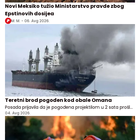
Novi Meksiko tužio Ministarstvo pravde zbog
Epstinovih dosijea
M. M. -
06. Avg 2026.
Teretni brod pogođen kod obale Omana
Posada prijavila da je pogođena projektilom u 2 sata prošle
noći, nema potvrde odakle je napad pokrenut
04. Avg 2026.