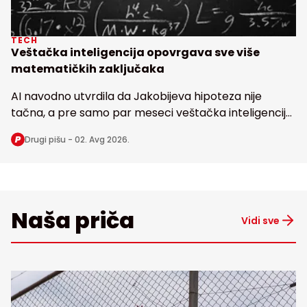
TECH
Veštačka inteligencija opovrgava sve više
matematičkih zaključaka
AI navodno utvrdila da Jakobijeva hipoteza nije
tačna, a pre samo par meseci veštačka inteligencija
dovela u pitanje i poznatu Erdoševu hipotezu, obe
Drugi pišu -
02. Avg 2026.
stare bezmalo 100 godina
Naša priča
Vidi sve