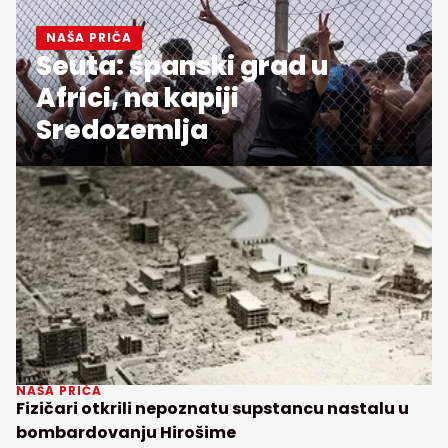
NAŠA PRIČA
Seuta: španski grad u
Africi, na kapiji
Sredozemlja
NAŠA PRIČA
Fizičari otkrili nepoznatu supstancu nastalu u
bombardovanju Hirošime