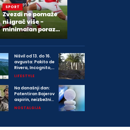
SPORT
Zvezdi ne pomaže
ni igrač više -
minimalan poraz
od Hapoela
Nišvil od 13. do 16.
avgusta: Pakito de
Rivera, Incognito,
Boney M i više od
LIFESTYLE
1.000 izvođača na
festivalu
Na današnji dan:
Patentiran Bajerov
aspirin, neizbežni
deo svih kućnih
NOSTALGIJA
apoteka