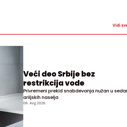
Vidi sv
Veći deo Srbije bez
restrikcija vode
Privremeni prekid snabdevanja nužan u sed
ariljskih naselja
06. Avg 2026.