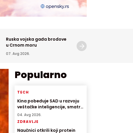
Ruska vojska gađa brodove
Epidemiolozi pozivaju na
u Crnom moru
oprez zbog virusa Zapad
Nila
07. Avg 2026.
07. Avg 2026.
Popularno
TECH
Kina pobeđuje SAD u razvoju
veštačke inteligencije, smatra
direktor američke AI
04. Avg 2026.
kompanije
ZDRAVLJE
Naučnici otkrili koji protein