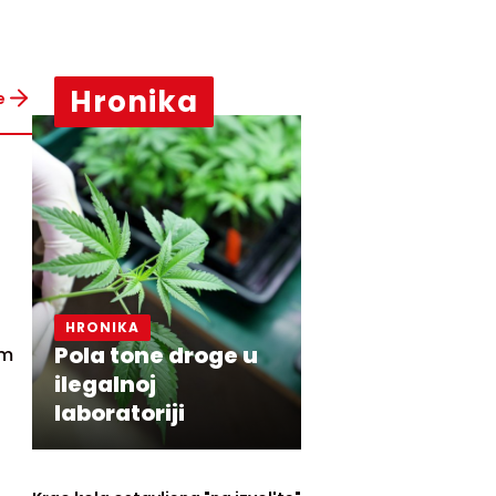
Hronika
e
HRONIKA
Pola tone droge u
am
ilegalnoj
laboratoriji