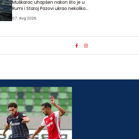
Muškarac uhapšen nakon što je u
Rumi i Staroj Pazovi ukrao nekoliko
vozila u kojima su vlasnici ostavili
07. Avg 2026.
ključeve u bravi automobila