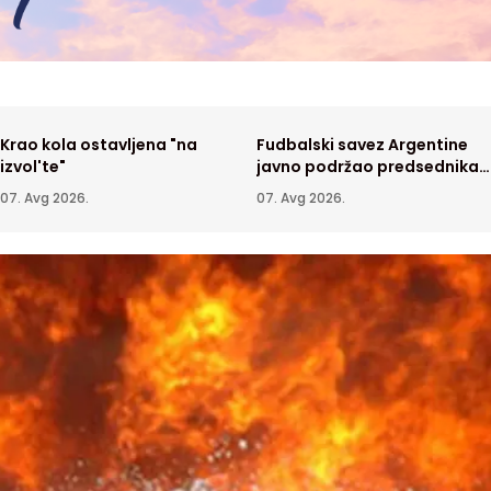
Krao kola ostavljena "na
Fudbalski savez Argentine
izvol'te"
javno podržao predsednika
FIFA Đanija Infantina
07. Avg 2026.
07. Avg 2026.
tava se požar u
Novi Meksiko tužio Ministarstvo
atskoj peščari, Kovin u
pravde zbog Epstinovih dosijea
KA
07. Avg 2026.
SVET
06. Avg 2026.
u
oženi Partizan na revanš
Najnovija posmatranja Sunca