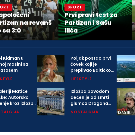
PORT
SPORT
spoloženi
Prvi pravi test za
rtizan na revanš
Partizan i Sašu
e sa 3:0
Ilića
ol Kidman u
Poljak postao prvi
noj mašini sa
čovek koji je
gatašem
preplivao Baltičko
more
ESTYLE
LIFESTYLE
leriji Matice
Izložba povodom
ske: Autorsko
decenije od smrti
enje kroz izložbu
glumca Dragana
arlovačkoj
Nikolića
TALGIJA
NOSTALGIJA
opoliji