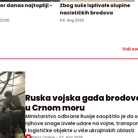
r danas najtopliji -
Zbog suše isplivale olupine
nacističkih brodova
 2026.
04. Avg 2026.
Vidi sv
Ruska vojska gađa brodov
u Crnom moru
Ministarstvo odbrane Rusije saopštilo je da s
njihove snage izvele udare na vojne, transpo
i logističke objekte u više ukrajinskih oblasti
Press Online -
07. Avg 2026.