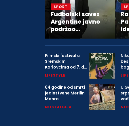
SPORT
S
Fudbalski savez
Ra
Argentine javno
Pa
podržao
id
predsednika FIFA
Đanija Infantina
Filmski festival u
Nik
Sremskim
bes
Karlovcima od 7. do
bo
9. avgusta
LIFESTYLE
LIF
64 godine od smrti
U Ga
jedinstvene Merilin
srp
Monro
vođ
o K
NOSTALGIJA
NOS
mitr