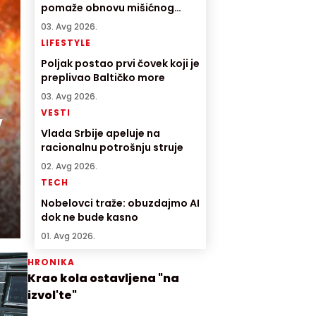
pomaže obnovu mišićnog
tkiva
03. Avg 2026.
LIFESTYLE
Poljak postao prvi čovek koji je
preplivao Baltičko more
03. Avg 2026.
,
VESTI
Vlada Srbije apeluje na
racionalnu potrošnju struje
02. Avg 2026.
TECH
Nobelovci traže: obuzdajmo AI
dok ne bude kasno
01. Avg 2026.
HRONIKA
Krao kola ostavljena "na
izvol'te"