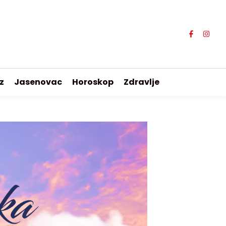
z
Jasenovac
Horoskop
Zdravlje