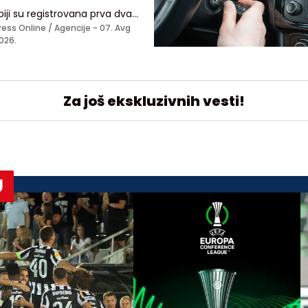
biji su registrovana prva dva
aja groznice Zapadnog Nila,
ress Online / Agencije -
07. Avg
nskog oboljenja, koje se prenosi
026.
dom zaraženog komarca
Za još ekskluzivnih vesti!
U