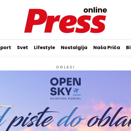
port
Svet
Lifestyle
Nostalgija
Naša Priča
Bi
OGLASI