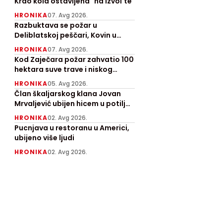
Krao kola ostavljena "na izvol'te"
HRONIKA
07. Avg 2026.
Razbuktava se požar u
Deliblatskoj peščari, Kovin u
pepelu
HRONIKA
07. Avg 2026.
Kod Zaječara požar zahvatio 100
hektara suve trave i niskog
rastinja, angažovan "Kamov"
HRONIKA
05. Avg 2026.
Član škaljarskog klana Jovan
Mrvaljević ubijen hicem u potiljak
kod Nikšića
HRONIKA
02. Avg 2026.
Pucnjava u restoranu u Americi,
ubijeno više ljudi
HRONIKA
02. Avg 2026.