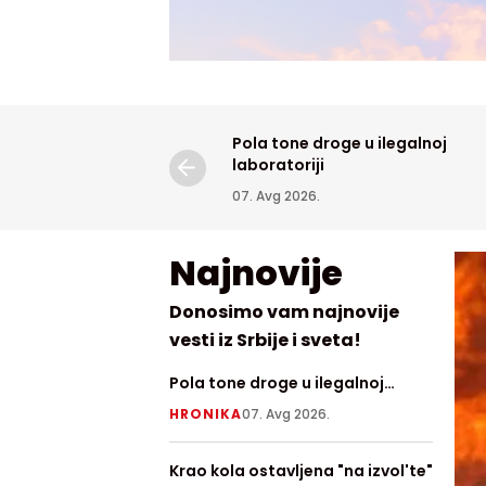
Pola tone droge u ilegalnoj
laboratoriji
07. Avg 2026.
Najnovije
Donosimo vam najnovije
vesti iz Srbije i sveta!
Pola tone droge u ilegalnoj
Razbuk
laboratoriji
Delibl
HRONIKA
07. Avg 2026.
HRONI
pepel
Krao kola ostavljena "na izvol'te"
Raspol