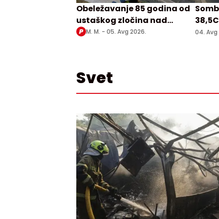
Obeležavanje 85 godina od
Sombo
ustaškog zločina nad
38,5C
Srbima u Prebilovcima
M. M. -
05. Avg 2026.
04. Avg
Svet