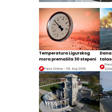
Temperatura Ligurskog
Danas
mora premašila 30 stepeni
talasa
Zrenj
Pres
Press Online -
06. Avg 2026.
2026