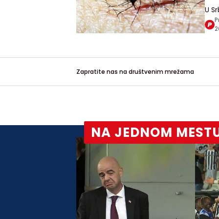
U Sr
sluč
P
sezo
2
ubo
Zapratite nas na društvenim mrežama
NA JEDNOM MEST