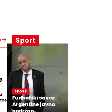
Sport
e
e
SPORT
u
Fudbalski savez
rtne
Argentine javno
podržao