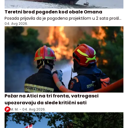
Teretni brod pogođen kod obale Omana
Posada prijavila da je pogođena projektilom u 2 sata prošle
noći, nema potvrde odakle je napad pokrenut
04. Avg 2026.
Požar na Atici na tri fronta, vatrogasci
upozoravaju da slede kritični sati
M. M. -
04. Avg 2026.