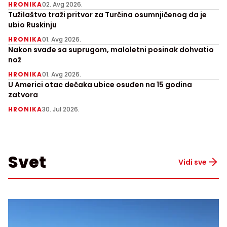
HRONIKA
02. Avg 2026.
Tužilaštvo traži pritvor za Turčina osumnjičenog da je
ubio Ruskinju
HRONIKA
01. Avg 2026.
Nakon svađe sa suprugom, maloletni posinak dohvatio
nož
HRONIKA
01. Avg 2026.
U Americi otac dečaka ubice osuđen na 15 godina
zatvora
HRONIKA
30. Jul 2026.
Svet
Vidi sve