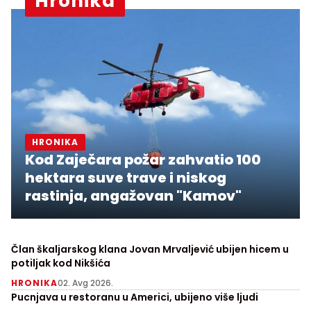
Hronika
HRONIKA
Kod Zaječara požar zahvatio 100
hektara suve trave i niskog
rastinja, angažovan "Kamov"
Član škaljarskog klana Jovan Mrvaljević ubijen hicem u
potiljak kod Nikšića
HRONIKA
02. Avg 2026.
Pucnjava u restoranu u Americi, ubijeno više ljudi