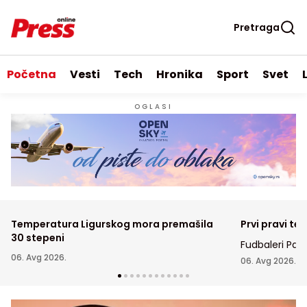
Pretraga
Početna
Vesti
Tech
Hronika
Sport
Svet
OGLASI
Temperatura Ligurskog mora premašila
Prvi pravi tes
30 stepeni
Fudbaleri Par
06. Avg 2026.
u Humskoj doč
06. Avg 2026.
prvom meču tr
konferencije