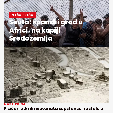
NAŠA PRIČA
Seuta: španski grad u
Africi, na kapiji
Sredozemlja
NAŠA PRIČA
Fizičari otkrili nepoznatu supstancu nastalu u