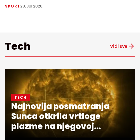
SPORT
29. Jul 2026.
Tech
Vidi sve
TECH
Najnovija posmatranja
Sunca otkrila vrtloge
plazme na njegovoj
površini