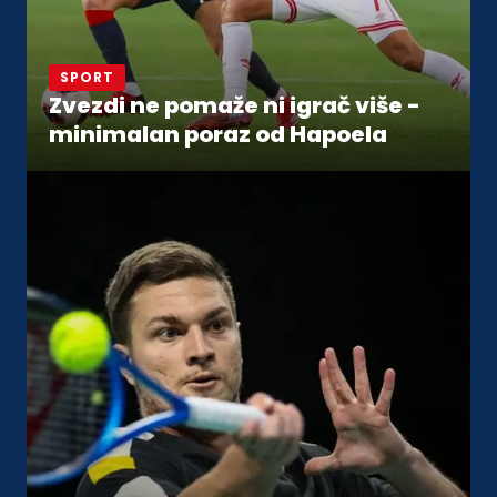
SPORT
Zvezdi ne pomaže ni igrač više -
minimalan poraz od Hapoela