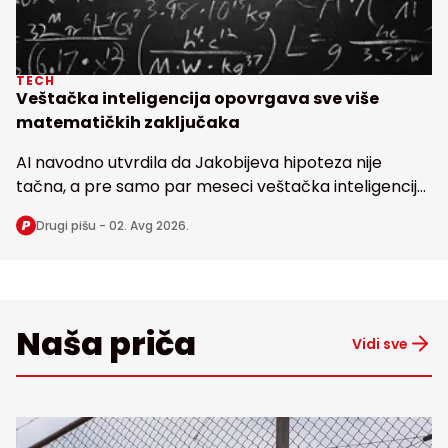
TECH
Veštačka inteligencija opovrgava sve više
matematičkih zaključaka
AI navodno utvrdila da Jakobijeva hipoteza nije
tačna, a pre samo par meseci veštačka inteligencija
dovela u pitanje i poznatu Erdoševu hipotezu, obe
Drugi pišu -
02. Avg 2026.
stare bezmalo 100 godina
Naša priča
Vidi sve