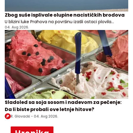
Zbog suše isplivale olupine nacističkih brodova
U blizini luke Prahova na površinu izašli ostaci plovila
potopljenih tokom nemačkog povlačenja sa Balkana
04. Avg 2026.
Sladoled sa soja sosom i nadevom za pečenje:
Da li biste probali ove letnje hitove?
R. Glovacki -
04. Avg 2026.