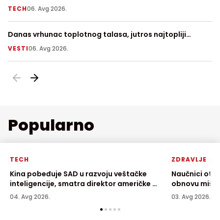
njegovoj površini
TECH
06. Avg 2026.
V
Danas vrhunac toplotnog talasa, jutros najtopliji
Fi
Zrenjanjin sa 30 stepeni
a
VESTI
06. Avg 2026.
LI
Popularno
TECH
ZDRAVLJE
Kina pobeđuje SAD u razvoju veštačke
Naučnici otkr
inteligencije, smatra direktor američke AI
obnovu mišić
kompanije
04. Avg 2026.
03. Avg 2026.