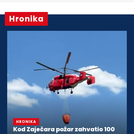
Hronika
Vidi sve
HRONIKA
Kod Zaječara požar zahvatio 100