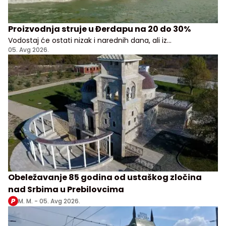
Proizvodnja struje u Đerdapu na 20 do 30%
Vodostaj će ostati nizak i narednih dana, ali iz
Elektroprivrede Srbije uveravaju da građani i privreda
05. Avg 2026.
nemaju razloga za brigu
Obeležavanje 85 godina od ustaškog zločina
nad Srbima u Prebilovcima
M. M. -
05. Avg 2026.