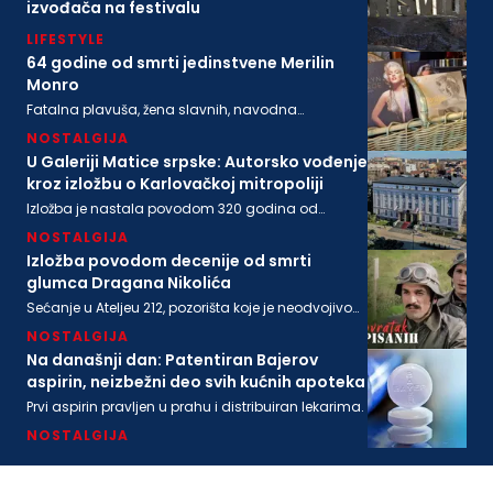
izvođača na festivalu
LIFESTYLE
64 godine od smrti jedinstvene Merilin
Monro
Fatalna plavuša, žena slavnih, navodna
ljubavnica moćnih, pronađena je mrtva u svom
NOSTALGIJA
stanu na današnji dan 1962. godine
U Galeriji Matice srpske: Autorsko vođenje
kroz izložbu o Karlovačkoj mitropoliji
Izložba je nastala povodom 320 godina od
osnivanja Karlovačke mitropolije i 200 godina
NOSTALGIJA
Matice srpske
Izložba povodom decenije od smrti
glumca Dragana Nikolića
Sećanje u Ateljeu 212, pozorišta koje je neodvojivo
od imena legendarnog Gage.
NOSTALGIJA
Na današnji dan: Patentiran Bajerov
aspirin, neizbežni deo svih kućnih apoteka
Prvi aspirin pravljen u prahu i distribuiran lekarima.
NOSTALGIJA