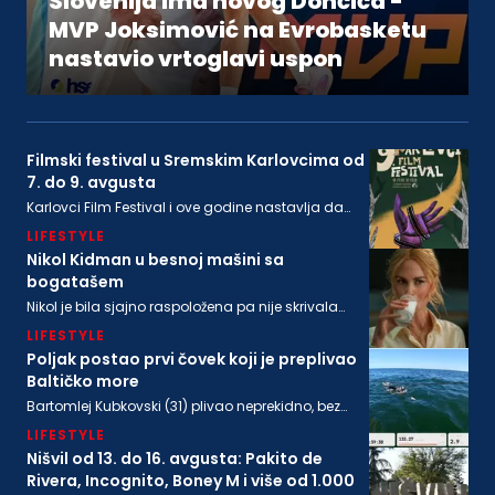
Slovenija ima novog Dončića -
MVP Joksimović na Evrobasketu
nastavio vrtoglavi uspon
Filmski festival u Sremskim Karlovcima od
7. do 9. avgusta
Karlovci Film Festival i ove godine nastavlja da
neguje dijalog između filmske baštine i
LIFESTYLE
savremenog autorskog izraza
Nikol Kidman u besnoj mašini sa
bogatašem
Nikol je bila sjajno raspoložena pa nije skrivala
osmeh, a isto se može reći i za bogatog
LIFESTYLE
biznismenaMajkla Rajstina (55) koji se sve češće
viđa u društvu oskarovke
Poljak postao prvi čovek koji je preplivao
Baltičko more
Bartomlej Kubkovski (31) plivao neprekidno, bez
sna, više od 54 sata, između obala Švedske i
LIFESTYLE
Poljske
Nišvil od 13. do 16. avgusta: Pakito de
Rivera, Incognito, Boney M i više od 1.000