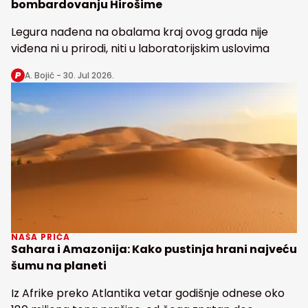
bombardovanju Hirošime
Legura nađena na obalama kraj ovog grada nije
viđena ni u prirodi, niti u laboratorijskim uslovima
A. Bojić -
30. Jul 2026.
NAŠA PRIČA
Sahara i Amazonija: Kako pustinja hrani najveću
šumu na planeti
Iz Afrike preko Atlantika vetar godišnje odnese oko