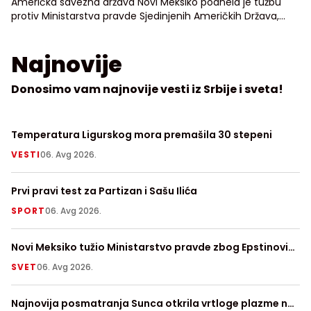
Američka savezna država Novi Meksiko podnela je tužbu
protiv Ministarstva pravde Sjedinjenih Američkih Država,
tražeći pristup neredigovanim dosijeima o osuđenom
seksualnom prestupniku Džefriju Epstinu
Najnovije
Donosimo vam najnovije vesti iz Srbije i sveta!
Temperatura Ligurskog mora premašila 30 stepeni
Ko
ni
VESTI
06. Avg 2026.
H
Prvi pravi test za Partizan i Sašu Ilića
64
SPORT
06. Avg 2026.
N
Novi Meksiko tužio Ministarstvo pravde zbog Epstinovih
Us
dosijea
SVET
06. Avg 2026.
Z
Najnovija posmatranja Sunca otkrila vrtloge plazme na
Pr