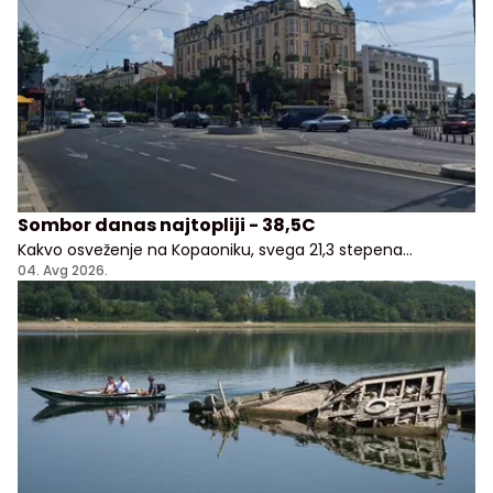
Sombor danas najtopliji - 38,5C
Kakvo osveženje na Kopaoniku, svega 21,3 stepena
Celzijusa!
04. Avg 2026.