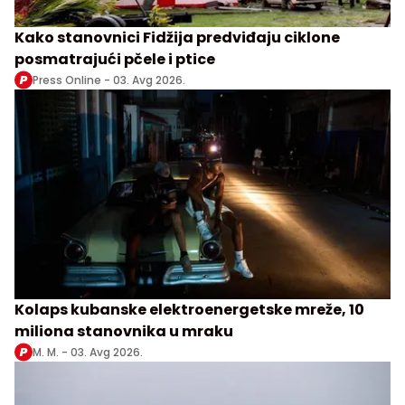
Kako stanovnici Fidžija predviđaju ciklone
posmatrajući pčele i ptice
Press Online -
03. Avg 2026.
Kolaps kubanske elektroenergetske mreže, 10
miliona stanovnika u mraku
M. M. -
03. Avg 2026.