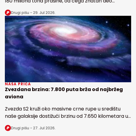
180 miliona tona prašine, od čega znatan deo
snabdeva fosforom najveću tropsku kišnu šumu na
Drugi pišu -
29. Jul 2026.
Zemlji
NAŠA PRIČA
Zvezdana brzina: 7.800 puta brža od najbržeg
aviona
Zvezda S2 kruži oko masivne crne rupe u središtu
naše galaksije dostižući brzinu od 7.650 kilometara u
sekundi
Drugi pišu -
27. Jul 2026.