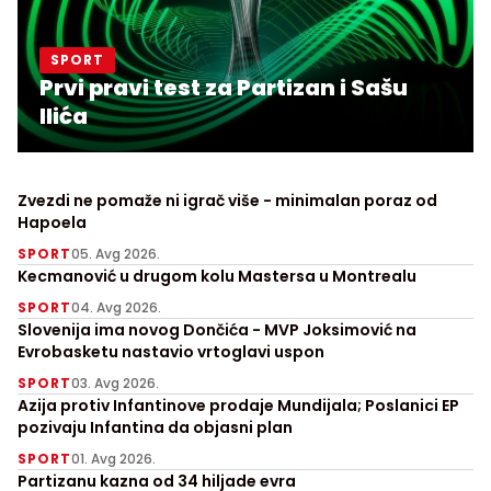
SPORT
Prvi pravi test za Partizan i Sašu
Ilića
Zvezdi ne pomaže ni igrač više - minimalan poraz od
Hapoela
SPORT
05. Avg 2026.
Kecmanović u drugom kolu Mastersa u Montrealu
SPORT
04. Avg 2026.
Slovenija ima novog Dončića - MVP Joksimović na
Evrobasketu nastavio vrtoglavi uspon
SPORT
03. Avg 2026.
Azija protiv Infantinove prodaje Mundijala; Poslanici EP
pozivaju Infantina da objasni plan
SPORT
01. Avg 2026.
Partizanu kazna od 34 hiljade evra