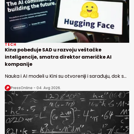
TECH
Kina pobeđuje SAD u razvoju veštačke
inteligencije, smatra direktor američke AI
kompanije
Nauka i AI modeli u Kini su otvoreniji i sarađuju, dok se
u Americi radi u nekoliko izolovanih vodećih
PressOnline -
04. Avg 2026.
laboratorija, kaže direktor Haging fejsa