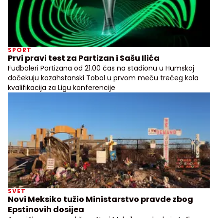
SPORT
Prvi pravi test za Partizan i Sašu Ilića
Fudbaleri Partizana od 21.00 čas na stadionu u Humskoj
dočekuju kazahstanski Tobol u prvom meču trećeg kola
kvalifikacija za Ligu konferencije
SVET
Novi Meksiko tužio Ministarstvo pravde zbog
Epstinovih dosijea