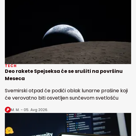
TECH
Deo rakete Spejseksa će se srušiti na površinu
Meseca
Svemirski otpad će podići oblak lunarne prašine koji
će verovatno biti osvetljen sunčevom svetlošću
M. M. -
05. Avg 2026.