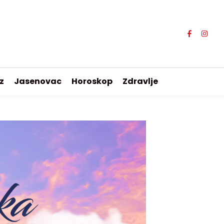
z
Jasenovac
Horoskop
Zdravlje