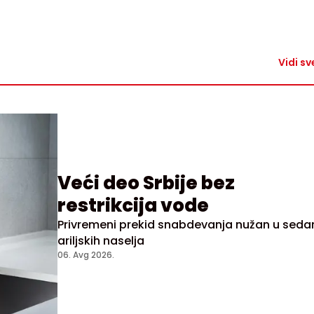
Vidi sv
Veći deo Srbije bez
restrikcija vode
Privremeni prekid snabdevanja nužan u sed
ariljskih naselja
06. Avg 2026.