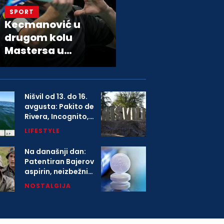
SPORT
Kecmanović u
drugom kolu
Mastersa u
Montrealu
Nišvil od 13. do 16.
avgusta: Pakito de
Rivera, Incognito,
Boney M i više od
LIFESTYLE
1.000 izvođača na
festivalu
Na današnji dan:
Patentiran Bajerov
aspirin, neizbežni
deo svih kućnih
NOSTALGIJA
apoteka