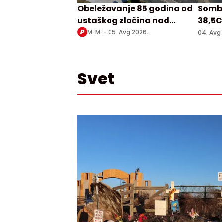
Obeležavanje 85 godina od
Sombo
ustaškog zločina nad
38,5C
Srbima u Prebilovcima
M. M. -
05. Avg 2026.
04. Avg
Svet