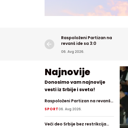
Raspoloženi Partizan na
revanš ide sa 3:0
06. Avg 2026.
Najnovije
Donosimo vam najnovije
vesti iz Srbije i sveta!
Raspoloženi Partizan na revanš
Najnov
ide sa 3:0
otkril
SPORT
06. Avg 2026.
TECH
0
njegov
Veći deo Srbije bez restrikcija
Danas