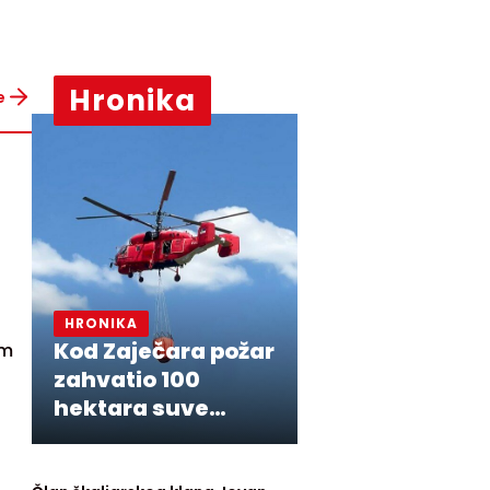
Hronika
e
HRONIKA
Kod Zaječara požar
am
zahvatio 100
hektara suve
trave i niskog
rastinja,