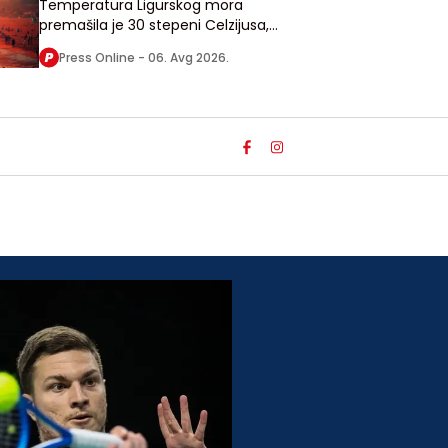
Temperatura Ligurskog mora
premašila je 30 stepeni Celzijusa,
vrednost koju do sada nije zabeležila
Press Online -
06. Avg 2026.