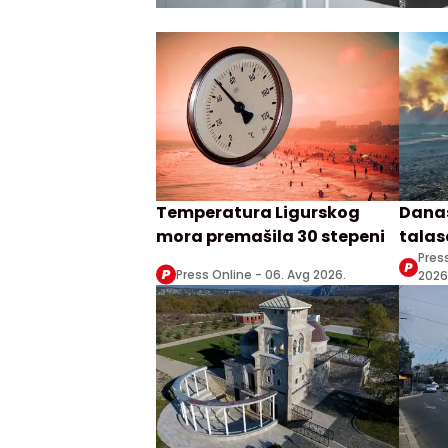
Temperatura Ligurskog
Danas
mora premašila 30 stepeni
talasa
Zrenj
Pres
Press Online -
06. Avg 2026.
2026