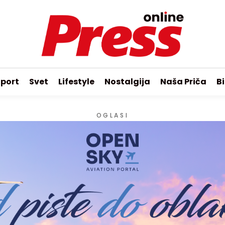
port
Svet
Lifestyle
Nostalgija
Naša Priča
Bi
OGLASI