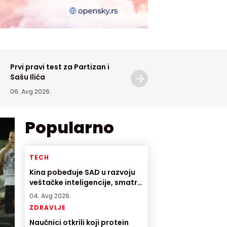
Prvi pravi test za Partizan i
Novi Meksiko tužio
Sašu Ilića
Ministarstvo pravde zbog
Epstinovih dosijea
06. Avg 2026.
06. Avg 2026.
Popularno
TECH
Kina pobeđuje SAD u razvoju
veštačke inteligencije, smatra
direktor američke AI
04. Avg 2026.
kompanije
ZDRAVLJE
Naučnici otkrili koji protein