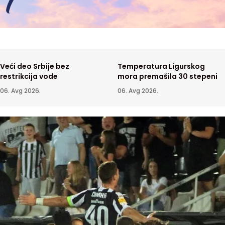
Veći deo Srbije bez
Temperatura Ligurskog
restrikcija vode
mora premašila 30 stepeni
06. Avg 2026.
06. Avg 2026.
ija posmatranja Sunca
Proizvodnja struje u Đerdapu na
a vrtloge plazme na
20 do 30%
6. Avg 2026.
VESTI
05. Avg 2026.
oj površini
 vrhunac toplotnog
Filmski festival u Sremskim