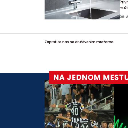
Pri
nuža
06. 
Zapratite nas na društvenim mrežama
NA JEDNOM MEST