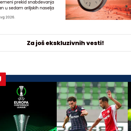
vremeni prekid snabdevanja
n u sedam ariljskih naselja
Avg 2026.
Za još ekskluzivnih vesti!
U