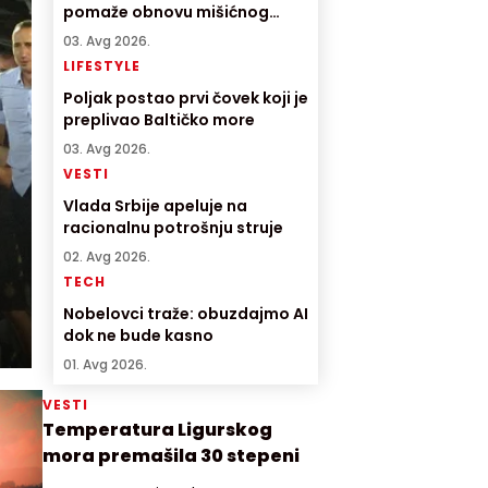
pomaže obnovu mišićnog
tkiva
03. Avg 2026.
LIFESTYLE
Poljak postao prvi čovek koji je
preplivao Baltičko more
03. Avg 2026.
VESTI
Vlada Srbije apeluje na
racionalnu potrošnju struje
02. Avg 2026.
TECH
Nobelovci traže: obuzdajmo AI
dok ne bude kasno
01. Avg 2026.
VESTI
Temperatura Ligurskog
mora premašila 30 stepeni