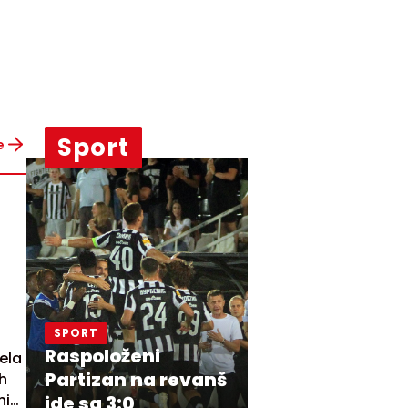
Sport
e
SPORT
Raspoloženi
ela
Partizan na revanš
ih
anim
ide sa 3:0