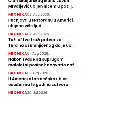
angažovan
Član škaljarskog klana Jovan
Mrvaljević ubijen hicem u potiljak
"Kamov"
kod Nikšića
HRONIKA
02. Avg 2026.
Pucnjava u restoranu u Americi,
ubijeno više ljudi
HRONIKA
02. Avg 2026.
Tužilaštvo traži pritvor za
Turčina osumnjičenog da je ubio
Ruskinju
HRONIKA
01. Avg 2026.
Nakon svađe sa suprugom,
maloletni posinak dohvatio nož
HRONIKA
01. Avg 2026.
U Americi otac dečaka ubice
osuđen na 15 godina zatvora
HRONIKA
30. Jul 2026.