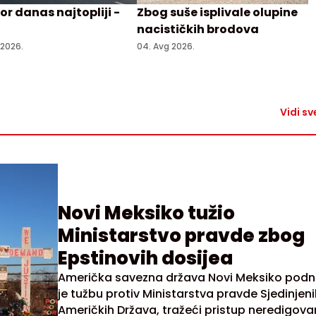
r danas najtopliji -
Zbog suše isplivale olupine
nacističkih brodova
 2026.
04. Avg 2026.
Vidi sv
Novi Meksiko tužio
Ministarstvo pravde zbog
Epstinovih dosijea
Američka savezna država Novi Meksiko podn
je tužbu protiv Ministarstva pravde Sjedinjen
Američkih Država, tražeći pristup neredigov