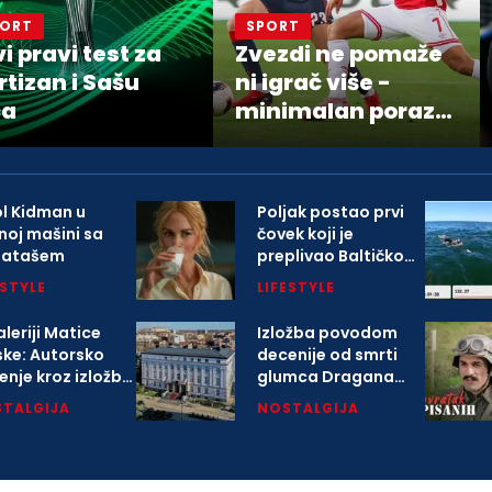
PORT
SPORT
vi pravi test za
Zvezdi ne pomaže
rtizan i Sašu
ni igrač više -
ća
minimalan poraz
od Hapoela
ol Kidman u
Poljak postao prvi
noj mašini sa
čovek koji je
gatašem
preplivao Baltičko
more
ESTYLE
LIFESTYLE
leriji Matice
Izložba povodom
ske: Autorsko
decenije od smrti
enje kroz izložbu
glumca Dragana
arlovačkoj
Nikolića
TALGIJA
NOSTALGIJA
opoliji