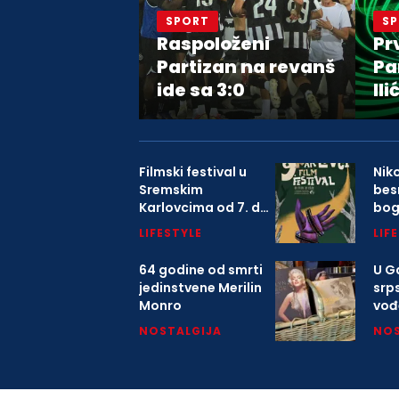
SPORT
S
Raspoloženi
Pr
Partizan na revanš
Pa
ide sa 3:0
Ili
Filmski festival u
Nik
Sremskim
bes
Karlovcima od 7. do
bo
9. avgusta
LIFESTYLE
LIF
64 godine od smrti
U Ga
jedinstvene Merilin
srp
Monro
vođ
o K
NOSTALGIJA
NOS
mitr