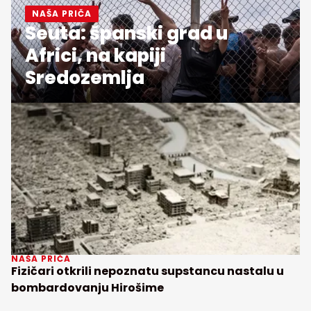
NAŠA PRIČA
Seuta: španski grad u
Africi, na kapiji
Sredozemlja
NAŠA PRIČA
Fizičari otkrili nepoznatu supstancu nastalu u
bombardovanju Hirošime