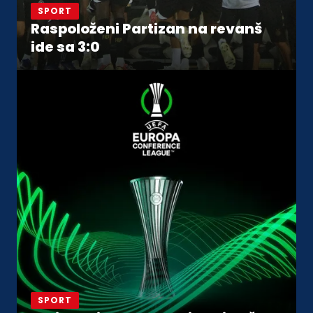
SPORT
Raspoloženi Partizan na revanš
ide sa 3:0
SPORT