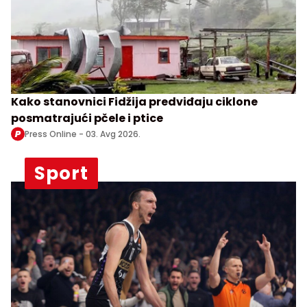
Kako stanovnici Fidžija predviđaju ciklone
posmatrajući pčele i ptice
Press Online -
03. Avg 2026.
Sport