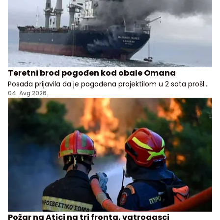
Teretni brod pogođen kod obale Omana
Posada prijavila da je pogođena projektilom u 2 sata prošle
noći, nema potvrde odakle je napad pokrenut
04. Avg 2026.
Požar na Atici na tri fronta, vatrogasci