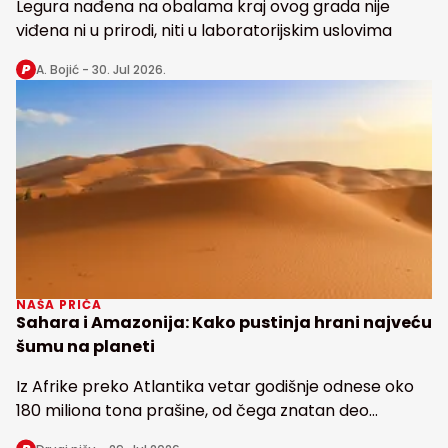
Legura nađena na obalama kraj ovog grada nije
viđena ni u prirodi, niti u laboratorijskim uslovima
A. Bojić -
30. Jul 2026.
NAŠA PRIČA
Sahara i Amazonija: Kako pustinja hrani najveću
šumu na planeti
Iz Afrike preko Atlantika vetar godišnje odnese oko
180 miliona tona prašine, od čega znatan deo
snabdeva fosforom najveću tropsku kišnu šumu na