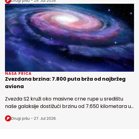
Drugi pišu -
29. Jul 2026.
Zemlji
NAŠA PRIČA
Zvezdana brzina: 7.800 puta brža od najbržeg
aviona
Zvezda S2 kruži oko masivne crne rupe u središtu
naše galaksije dostižući brzinu od 7.650 kilometara u
sekundi
Drugi pišu -
27. Jul 2026.