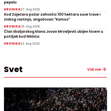
pepelu
HRONIKA
07. Avg 2026.
Kod Zaječara požar zahvatio 100 hektara suve trave i
niskog rastinja, angažovan "Kamov"
HRONIKA
05. Avg 2026.
Član škaljarskog klana Jovan Mrvaljević ubijen hicem u
potiljak kod Nikšića
HRONIKA
02. Avg 2026.
Svet
Vidi sve