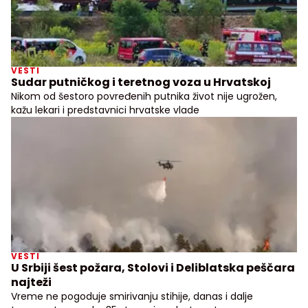
VESTI
Sudar putničkog i teretnog voza u Hrvatskoj
Nikom od šestoro povređenih putnika život nije ugrožen,
kažu lekari i predstavnici hrvatske vlade
VESTI
U Srbiji šest požara, Stolovi i Deliblatska peščara
najteži
Vreme ne pogoduje smirivanju stihije, danas i dalje