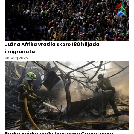
Južna Afrika vratila skoro 180 hiljada
imigranata
08. Avg 2026.
Ruska vojska gađa brodove u Crnom moru