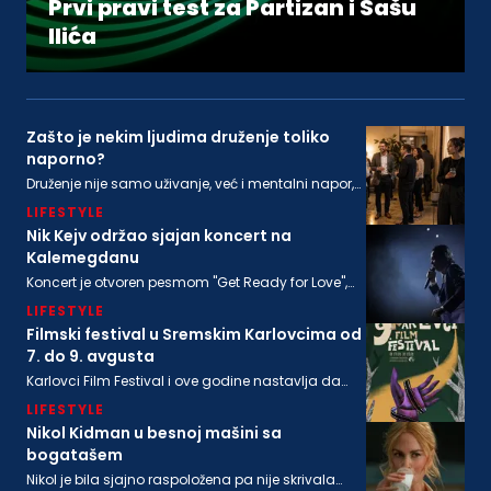
Prvi pravi test za Partizan i Sašu
Ilića
Zašto je nekim ljudima druženje toliko
naporno?
Druženje nije samo uživanje, već i mentalni napor,
ponekad i snažna senzorna stimulacija, koja ne
LIFESTYLE
odgovara svima podjednako
Nik Kejv održao sjajan koncert na
Kalemegdanu
Koncert je otvoren pesmom "Get Ready for Love",
nakon koje su usledile "From Her to Eternity", "Train
LIFESTYLE
Long-Suffering" i naslovna numera sa poslednjeg
albuma "Wild God"
Filmski festival u Sremskim Karlovcima od
7. do 9. avgusta
Karlovci Film Festival i ove godine nastavlja da
neguje dijalog između filmske baštine i
LIFESTYLE
savremenog autorskog izraza
Nikol Kidman u besnoj mašini sa
bogatašem
Nikol je bila sjajno raspoložena pa nije skrivala