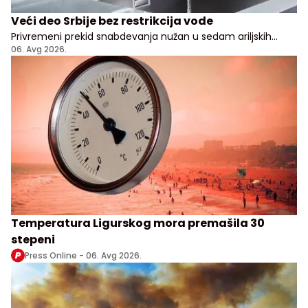
Veći deo Srbije bez restrikcija vode
Privremeni prekid snabdevanja nužan u sedam ariljskih
naselja
06. Avg 2026.
Temperatura Ligurskog mora premašila 30
stepeni
Press Online -
06. Avg 2026.