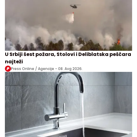
U Srbiji šest požara, Stolovi i Deliblatska peščara
najteži
Press Online / Agencije -
08. Avg 2026.