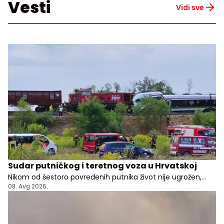
Vesti
Vidi sve
Sudar putničkog i teretnog voza u Hrvatskoj
Nikom od šestoro povređenih putnika život nije ugrožen,
kažu lekari i predstavnici hrvatske vlade
08. Avg 2026.