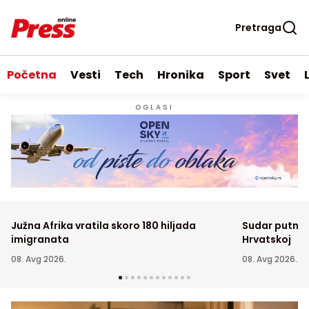
Pretraga
Početna
Vesti
Tech
Hronika
Sport
Svet
OGLASI
Južna Afrika vratila skoro 180 hiljada
Sudar putnič
imigranata
Hrvatskoj
08. Avg 2026.
08. Avg 2026.