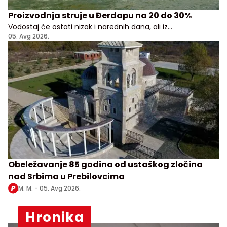
Proizvodnja struje u Đerdapu na 20 do 30%
Vodostaj će ostati nizak i narednih dana, ali iz
Elektroprivrede Srbije uveravaju da građani i privreda
05. Avg 2026.
nemaju razloga za brigu
Obeležavanje 85 godina od ustaškog zločina
nad Srbima u Prebilovcima
M. M. -
05. Avg 2026.
Hronika