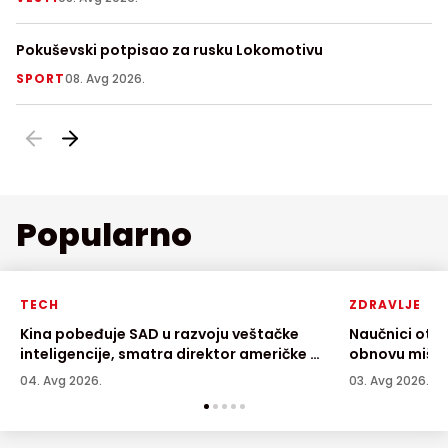
Pokuševski potpisao za rusku Lokomotivu
Fu
FI
SPORT
08. Avg 2026.
S
Popularno
TECH
ZDRAVLJE
Kina pobeđuje SAD u razvoju veštačke
Naučnici otkr
inteligencije, smatra direktor američke AI
obnovu mišić
kompanije
04. Avg 2026.
03. Avg 2026.