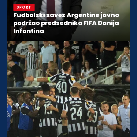
SPORT
Fudbalski savez Argentine javno
podržao predsednika FIFA Đanija
Infantina