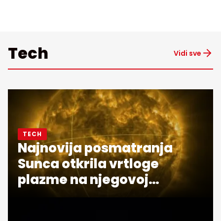
Tech
Vidi sve
TECH
Najnovija posmatranja
Sunca otkrila vrtloge
plazme na njegovoj
površini