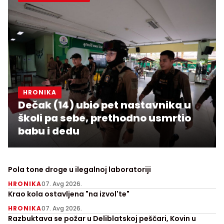
HRONIKA
Dečak (14) ubio pet nastavnika u
školi pa sebe, prethodno usmrtio
babu i dedu
Pola tone droge u ilegalnoj laboratoriji
HRONIKA
07. Avg 2026.
Krao kola ostavljena "na izvol'te"
HRONIKA
07. Avg 2026.
Razbuktava se požar u Deliblatskoj peščari, Kovin u