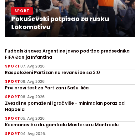
SPORT
Pokuševski potpisao za rusku
Lokomotivu
Fudbalski savez Argentine javno podržao predsednika
FIFA Đanija Infantina
SPORT
07. Avg 2026.
Raspoloženi Partizan na revanš ide sa 3:0
SPORT
06. Avg 2026.
Prvi pravi test za Partizan i Sašu Ilića
SPORT
06. Avg 2026.
Zvezdi ne pomaže ni igrač više - minimalan poraz od
Hapoela
SPORT
05. Avg 2026.
Kecmanović u drugom kolu Mastersa u Montrealu
SPORT
04. Avg 2026.