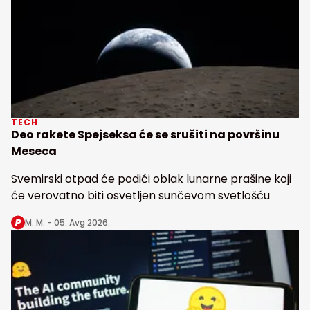
TECH
Deo rakete Spejseksa će se srušiti na površinu
Meseca
Svemirski otpad će podići oblak lunarne prašine koji
će verovatno biti osvetljen sunčevom svetlošću
M. M. -
05. Avg 2026.