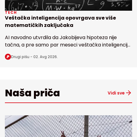
TECH
Veštačka inteligencija opovrgava sve više
matematičkih zaključaka
AI navodno utvrdila da Jakobijeva hipoteza nije
tačna, a pre samo par meseci veštačka inteligencija
dovela u pitanje i poznatu Erdoševu hipotezu, obe
Drugi pišu -
02. Avg 2026.
stare bezmalo 100 godina
Naša priča
Vidi sve