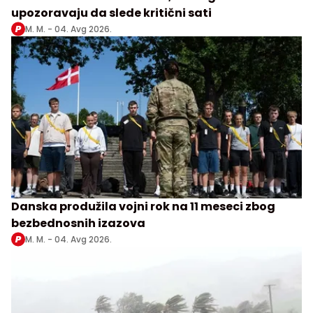
upozoravaju da slede kritični sati
M. M. -
04. Avg 2026.
Danska produžila vojni rok na 11 meseci zbog
bezbednosnih izazova
M. M. -
04. Avg 2026.