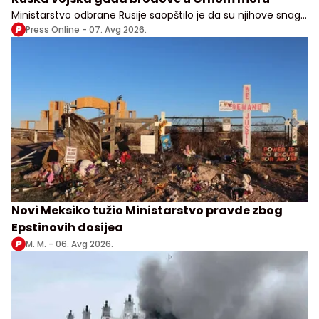
Ministarstvo odbrane Rusije saopštilo je da su njihove snage
izvele udare na vojne, transportne i logističke objekte u više
Press Online -
07. Avg 2026.
ukrajinskih oblasti
Novi Meksiko tužio Ministarstvo pravde zbog
Epstinovih dosijea
M. M. -
06. Avg 2026.