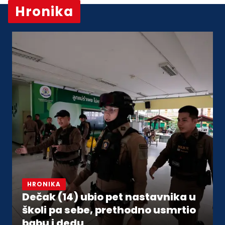
Hronika
Vidi sve
HRONIKA
Dečak (14) ubio pet nastavnika u
školi pa sebe, prethodno usmrtio
babu i dedu