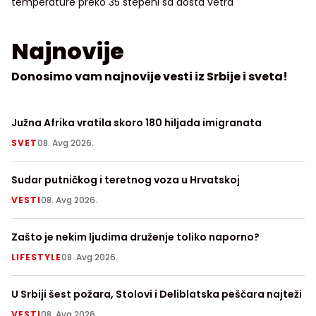
temperature preko 35 stepeni sa dosta vetra
Najnovije
Donosimo vam najnovije vesti iz Srbije i sveta!
Južna Afrika vratila skoro 180 hiljada imigranata
Ni
SVET
08. Avg 2026.
LI
Sudar putničkog i teretnog voza u Hrvatskoj
De
pr
VESTI
08. Avg 2026.
H
Zašto je nekim ljudima druženje toliko naporno?
Po
LIFESTYLE
08. Avg 2026.
H
U Srbiji šest požara, Stolovi i Deliblatska peščara najteži
Kr
VESTI
08. Avg 2026.
H