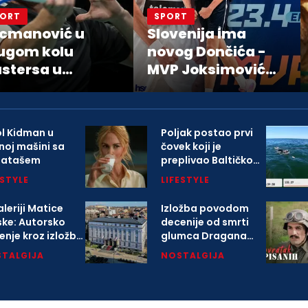
PORT
SPORT
cmanović u
Slovenija ima
ugom kolu
novog Dončića -
stersa u
MVP Joksimović
ntrealu
na Evrobasketu
nastavio vrtoglavi
uspon
ol Kidman u
Poljak postao prvi
noj mašini sa
čovek koji je
gatašem
preplivao Baltičko
more
ESTYLE
LIFESTYLE
leriji Matice
Izložba povodom
ske: Autorsko
decenije od smrti
enje kroz izložbu
glumca Dragana
arlovačkoj
Nikolića
TALGIJA
NOSTALGIJA
opoliji