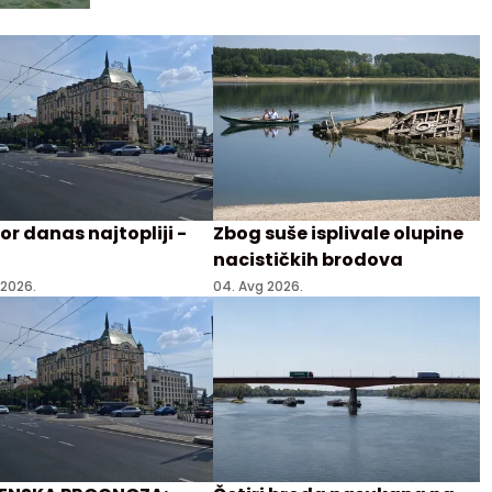
r danas najtopliji -
Zbog suše isplivale olupine
nacističkih brodova
 2026.
04. Avg 2026.