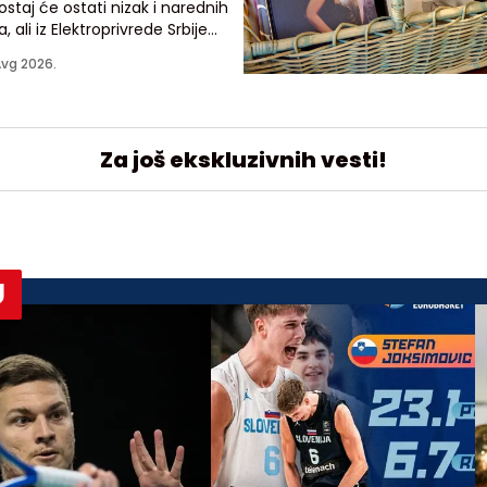
staj će ostati nizak i narednih
, ali iz Elektroprivrede Srbije
avaju da građani i privreda
Avg 2026.
aju razloga za brigu
Za još ekskluzivnih vesti!
U