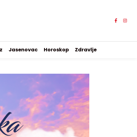
z
Jasenovac
Horoskop
Zdravlje