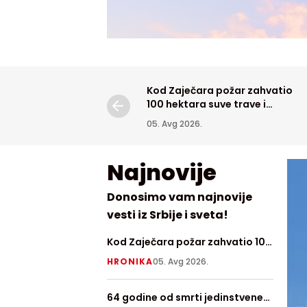
Kod Zaječara požar zahvatio
100 hektara suve trave i
niskog rastinja, angažovan
05. Avg 2026.
"Kamov"
Najnovije
Donosimo vam najnovije
vesti iz Srbije i sveta!
Kod Zaječara požar zahvatio 100
Zvezdi
hektara suve trave i niskog
minim
HRONIKA
05. Avg 2026.
SPORT
rastinja, angažovan "Kamov"
64 godine od smrti jedinstvene
Obelež