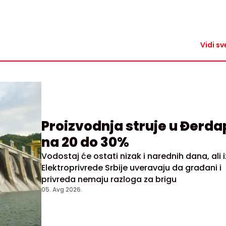
Vidi sv
Proizvodnja struje u Đerda
na 20 do 30%
Vodostaj će ostati nizak i narednih dana, ali i
Elektroprivrede Srbije uveravaju da građani i
privreda nemaju razloga za brigu
05. Avg 2026.