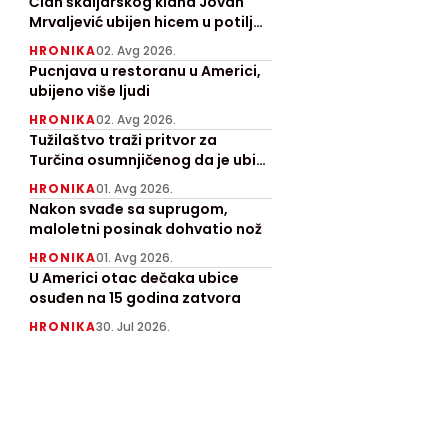
angažovan
Član škaljarskog klana Jovan
Mrvaljević ubijen hicem u potiljak
"Kamov"
kod Nikšića
HRONIKA
02. Avg 2026.
Pucnjava u restoranu u Americi,
ubijeno više ljudi
HRONIKA
02. Avg 2026.
Tužilaštvo traži pritvor za
Turčina osumnjičenog da je ubio
Ruskinju
HRONIKA
01. Avg 2026.
Nakon svađe sa suprugom,
maloletni posinak dohvatio nož
HRONIKA
01. Avg 2026.
U Americi otac dečaka ubice
osuđen na 15 godina zatvora
HRONIKA
30. Jul 2026.