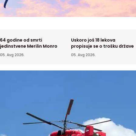
64 godine od smrti
Uskoro još 18 lekova
jedinstvene Merilin Monro
propisuje se o trošku države
05. Avg 2026.
05. Avg 2026.
 ne pomaže ni igrač više -
Zbog suše isplivale olupine
alan poraz od Hapoela
nacističkih brodova
05. Avg 2026.
VESTI
04. Avg 2026.
avanje 85 godina od
Sladoled sa soja sosom i