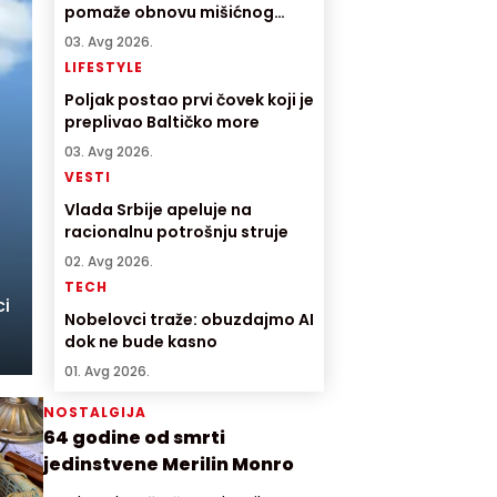
pomaže obnovu mišićnog
tkiva
03. Avg 2026.
LIFESTYLE
Poljak postao prvi čovek koji je
preplivao Baltičko more
03. Avg 2026.
VESTI
Vlada Srbije apeluje na
racionalnu potrošnju struje
02. Avg 2026.
TECH
ci
Nobelovci traže: obuzdajmo AI
dok ne bude kasno
01. Avg 2026.
NOSTALGIJA
64 godine od smrti
jedinstvene Merilin Monro