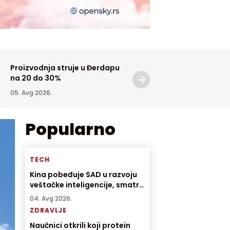
Proizvodnja struje u Đerdapu
Filmski festival u Sremski
na 20 do 30%
Karlovcima od 7. do 9.
avgusta
05. Avg 2026.
05. Avg 2026.
Popularno
TECH
Kina pobeđuje SAD u razvoju
veštačke inteligencije, smatra
direktor američke AI
04. Avg 2026.
kompanije
ZDRAVLJE
Naučnici otkrili koji protein