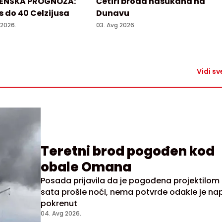
ENSKA PROGNOZA:
Četiri broda nasukana na
 do 40 Celzijusa
Dunavu
 2026.
03. Avg 2026.
Vidi sv
Teretni brod pogođen kod
obale Omana
Posada prijavila da je pogođena projektilom 
sata prošle noći, nema potvrde odakle je n
pokrenut
04. Avg 2026.