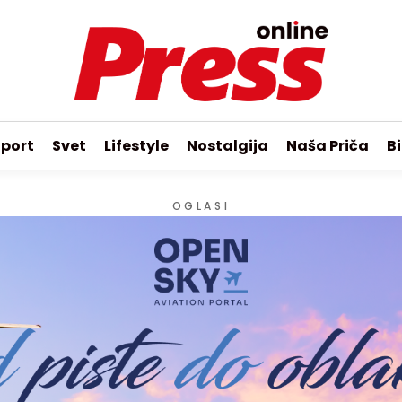
port
Svet
Lifestyle
Nostalgija
Naša Priča
Bi
OGLASI