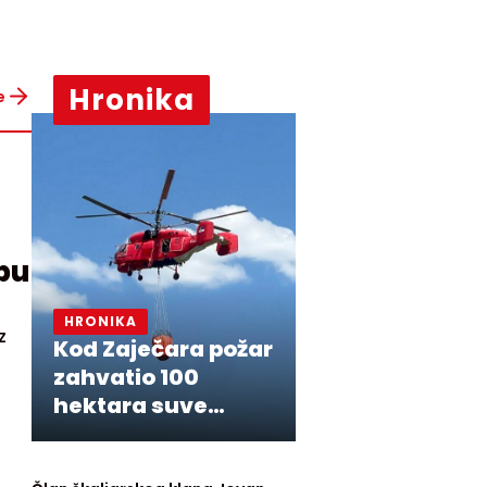
Hronika
e
pu
HRONIKA
z
Kod Zaječara požar
zahvatio 100
hektara suve
trave i niskog
rastinja,