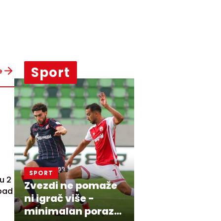
Sport
e
SPORT
u 2
Zvezdi ne pomaže
apad
ni igrač više -
minimalan poraz