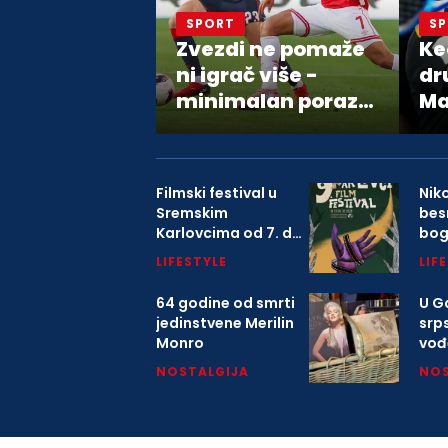
SPORT
S
Zvezdi ne pomaže
Ke
ni igrač više -
dr
minimalan poraz
Ma
od Hapoela
Mo
Filmski festival u
Nik
Sremskim
bes
Karlovcima od 7. do
bo
9. avgusta
LIFESTYLE
LIF
64 godine od smrti
U Ga
jedinstvene Merilin
srp
Monro
vođ
o K
NOSTALGIJA
NOS
mitr