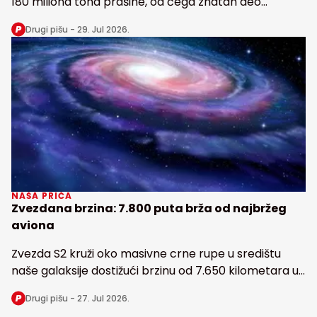
180 miliona tona prašine, od čega znatan deo
snabdeva fosforom najveću tropsku kišnu šumu na
Drugi pišu -
29. Jul 2026.
Zemlji
NAŠA PRIČA
Zvezdana brzina: 7.800 puta brža od najbržeg
aviona
Zvezda S2 kruži oko masivne crne rupe u središtu
naše galaksije dostižući brzinu od 7.650 kilometara u
sekundi
Drugi pišu -
27. Jul 2026.