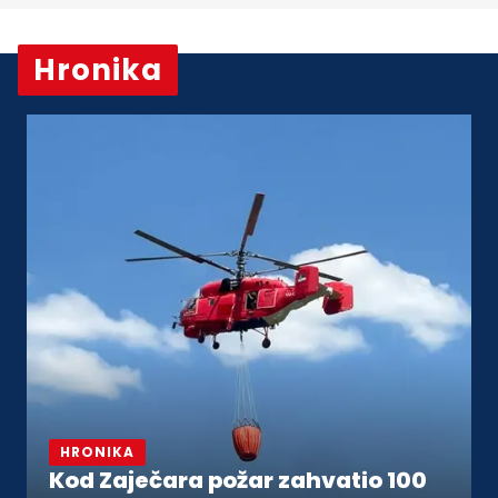
Hronika
Vidi sve
HRONIKA
Kod Zaječara požar zahvatio 100