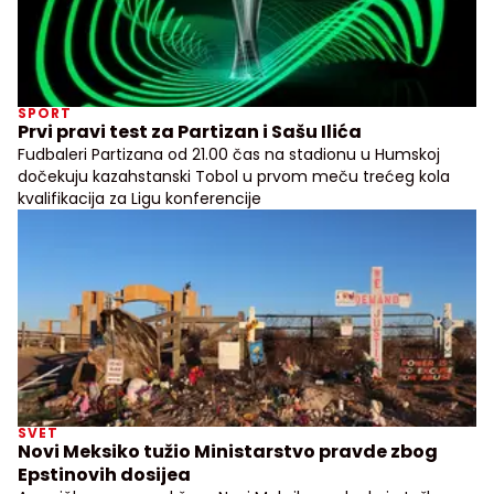
SPORT
Prvi pravi test za Partizan i Sašu Ilića
Fudbaleri Partizana od 21.00 čas na stadionu u Humskoj
dočekuju kazahstanski Tobol u prvom meču trećeg kola
kvalifikacija za Ligu konferencije
SVET
Novi Meksiko tužio Ministarstvo pravde zbog
Epstinovih dosijea