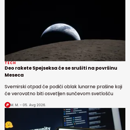
TECH
Deo rakete Spejseksa će se srušiti na površinu
Meseca
Svemirski otpad će podići oblak lunarne prašine koji
će verovatno biti osvetljen sunčevom svetlošću
M. M. -
05. Avg 2026.