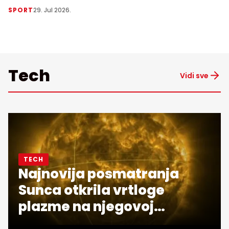
SPORT
29. Jul 2026.
Tech
Vidi sve
TECH
Najnovija posmatranja
Sunca otkrila vrtloge
plazme na njegovoj
površini