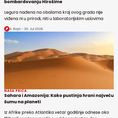
bombardovanju Hirošime
Legura nađena na obalama kraj ovog grada nije
viđena ni u prirodi, niti u laboratorijskim uslovima
A. Bojić -
30. Jul 2026.
NAŠA PRIČA
Sahara i Amazonija: Kako pustinja hrani najveću
šumu na planeti
Iz Afrike preko Atlantika vetar godišnje odnese oko