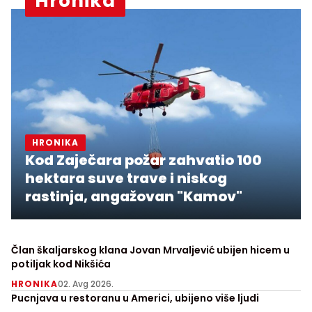
Hronika
HRONIKA
Kod Zaječara požar zahvatio 100
hektara suve trave i niskog
rastinja, angažovan "Kamov"
Član škaljarskog klana Jovan Mrvaljević ubijen hicem u
potiljak kod Nikšića
HRONIKA
02. Avg 2026.
Pucnjava u restoranu u Americi, ubijeno više ljudi