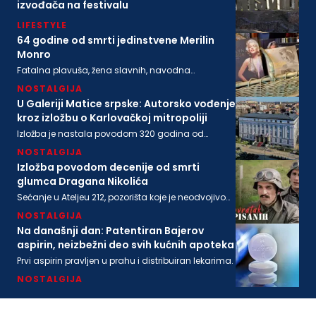
izvođača na festivalu
LIFESTYLE
64 godine od smrti jedinstvene Merilin
Monro
Fatalna plavuša, žena slavnih, navodna
ljubavnica moćnih, pronađena je mrtva u svom
NOSTALGIJA
stanu na današnji dan 1962. godine
U Galeriji Matice srpske: Autorsko vođenje
kroz izložbu o Karlovačkoj mitropoliji
Izložba je nastala povodom 320 godina od
osnivanja Karlovačke mitropolije i 200 godina
NOSTALGIJA
Matice srpske
Izložba povodom decenije od smrti
glumca Dragana Nikolića
Sećanje u Ateljeu 212, pozorišta koje je neodvojivo
od imena legendarnog Gage.
NOSTALGIJA
Na današnji dan: Patentiran Bajerov
aspirin, neizbežni deo svih kućnih apoteka
Prvi aspirin pravljen u prahu i distribuiran lekarima.
NOSTALGIJA