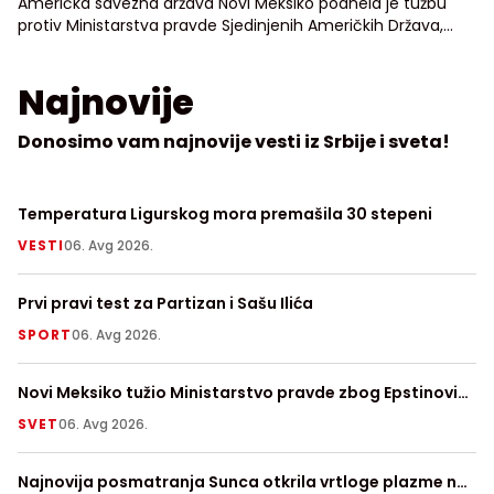
Američka savezna država Novi Meksiko podnela je tužbu
protiv Ministarstva pravde Sjedinjenih Američkih Država,
tražeći pristup neredigovanim dosijeima o osuđenom
seksualnom prestupniku Džefriju Epstinu
Najnovije
Donosimo vam najnovije vesti iz Srbije i sveta!
Temperatura Ligurskog mora premašila 30 stepeni
Ko
ni
VESTI
06. Avg 2026.
H
Prvi pravi test za Partizan i Sašu Ilića
64
SPORT
06. Avg 2026.
N
Novi Meksiko tužio Ministarstvo pravde zbog Epstinovih
Us
dosijea
SVET
06. Avg 2026.
Z
Najnovija posmatranja Sunca otkrila vrtloge plazme na
Pr