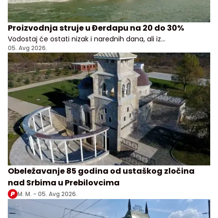
Proizvodnja struje u Đerdapu na 20 do 30%
Vodostaj će ostati nizak i narednih dana, ali iz
Elektroprivrede Srbije uveravaju da građani i privreda
05. Avg 2026.
nemaju razloga za brigu
Obeležavanje 85 godina od ustaškog zločina
nad Srbima u Prebilovcima
M. M. -
05. Avg 2026.