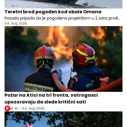
Teretni brod pogođen kod obale Omana
Posada prijavila da je pogođena projektilom u 2 sata prošle
noći, nema potvrde odakle je napad pokrenut
04. Avg 2026.
Požar na Atici na tri fronta, vatrogasci
upozoravaju da slede kritični sati
M. M. -
04. Avg 2026.