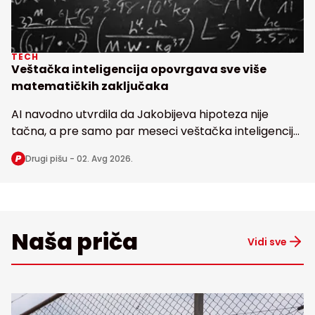
TECH
Veštačka inteligencija opovrgava sve više
matematičkih zaključaka
AI navodno utvrdila da Jakobijeva hipoteza nije
tačna, a pre samo par meseci veštačka inteligencija
dovela u pitanje i poznatu Erdoševu hipotezu, obe
Drugi pišu -
02. Avg 2026.
stare bezmalo 100 godina
Naša priča
Vidi sve