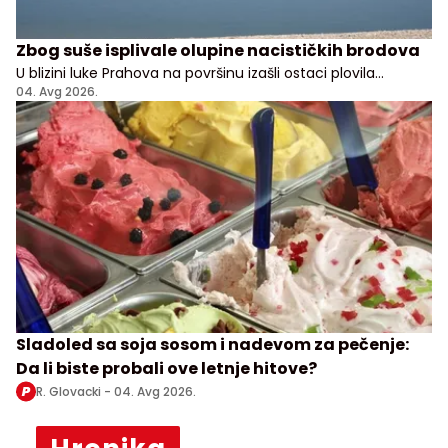
Zbog suše isplivale olupine nacističkih brodova
U blizini luke Prahova na površinu izašli ostaci plovila
potopljenih tokom nemačkog povlačenja sa Balkana
04. Avg 2026.
Sladoled sa soja sosom i nadevom za pečenje:
Da li biste probali ove letnje hitove?
R. Glovacki -
04. Avg 2026.