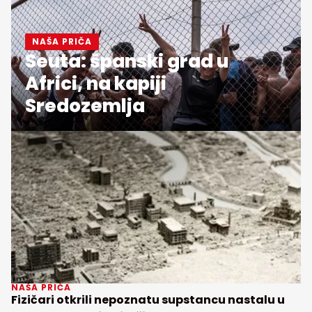
NAŠA PRIČA
Seuta: španski grad u
Africi, na kapiji
Sredozemlja
NAŠA PRIČA
Fizičari otkrili nepoznatu supstancu nastalu u