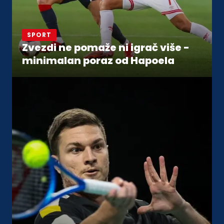
SPORT
Zvezdi ne pomaže ni igrač više -
minimalan poraz od Hapoela