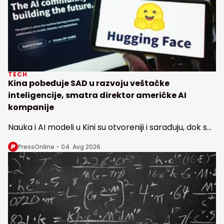
TECH
Kina pobeđuje SAD u razvoju veštačke
inteligencije, smatra direktor američke AI
kompanije
Nauka i AI modeli u Kini su otvoreniji i sarađuju, dok se
u Americi radi u nekoliko izolovanih vodećih
PressOnline -
04. Avg 2026.
laboratorija, kaže direktor Haging fejsa