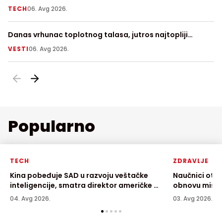
njegovoj površini
TECH
06. Avg 2026.
V
Danas vrhunac toplotnog talasa, jutros najtopliji
Fi
Zrenjanjin sa 30 stepeni
a
VESTI
06. Avg 2026.
LI
Popularno
TECH
ZDRAVLJE
Kina pobeđuje SAD u razvoju veštačke
Naučnici otkr
inteligencije, smatra direktor američke AI
obnovu mišić
kompanije
04. Avg 2026.
03. Avg 2026.