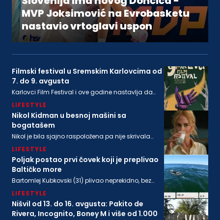
Slovenija ima novog Dončića -
MVP Joksimović na Evrobasketu
nastavio vrtoglavi uspon
Filmski festival u Sremskim Karlovcima od
7. do 9. avgusta
Karlovci Film Festival i ove godine nastavlja da
neguje dijalog između filmske baštine i
LIFESTYLE
savremenog autorskog izraza
Nikol Kidman u besnoj mašini sa
bogatašem
Nikol je bila sjajno raspoložena pa nije skrivala
osmeh, a isto se može reći i za bogatog
LIFESTYLE
biznismenaMajkla Rajstina (55) koji se sve češće
viđa u društvu oskarovke
Poljak postao prvi čovek koji je preplivao
Baltičko more
Bartomlej Kubkovski (31) plivao neprekidno, bez
sna, više od 54 sata, između obala Švedske i
LIFESTYLE
Poljske
Nišvil od 13. do 16. avgusta: Pakito de
Rivera, Incognito, Boney M i više od 1.000