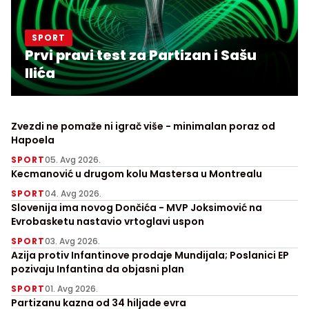
SPORT
Prvi pravi test za Partizan i Sašu
Ilića
Zvezdi ne pomaže ni igrač više - minimalan poraz od
Hapoela
SPORT
05. Avg 2026.
Kecmanović u drugom kolu Mastersa u Montrealu
SPORT
04. Avg 2026.
Slovenija ima novog Dončića - MVP Joksimović na
Evrobasketu nastavio vrtoglavi uspon
SPORT
03. Avg 2026.
Azija protiv Infantinove prodaje Mundijala; Poslanici EP
pozivaju Infantina da objasni plan
SPORT
01. Avg 2026.
Partizanu kazna od 34 hiljade evra