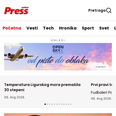
Pretraga
Početna
Vesti
Tech
Hronika
Sport
Svet
OGLASI
Temperatura Ligurskog mora premašila
Prvi pravi tes
30 stepeni
Fudbaleri Par
06. Avg 2026.
u Humskoj doč
06. Avg 2026.
prvom meču tr
konferencije