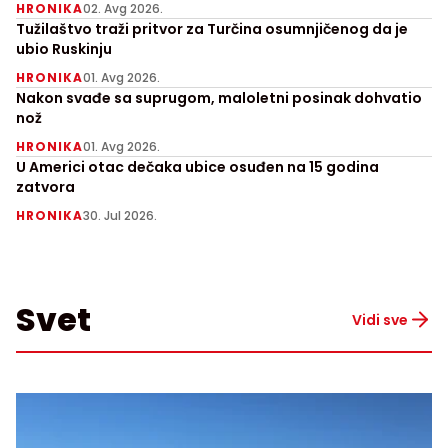
HRONIKA
02. Avg 2026.
Tužilaštvo traži pritvor za Turčina osumnjičenog da je
ubio Ruskinju
HRONIKA
01. Avg 2026.
Nakon svađe sa suprugom, maloletni posinak dohvatio
nož
HRONIKA
01. Avg 2026.
U Americi otac dečaka ubice osuđen na 15 godina
zatvora
HRONIKA
30. Jul 2026.
Svet
Vidi sve