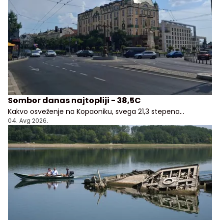
Sombor danas najtopliji - 38,5C
Kakvo osveženje na Kopaoniku, svega 21,3 stepena
Celzijusa!
04. Avg 2026.