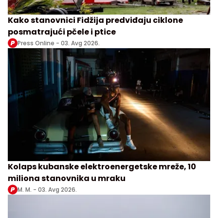
Kako stanovnici Fidžija predviđaju ciklone
posmatrajući pčele i ptice
Press Online -
03. Avg 2026.
Kolaps kubanske elektroenergetske mreže, 10
miliona stanovnika u mraku
M. M. -
03. Avg 2026.