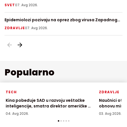
SVET
07. Avg 2026.
V
Epidemiolozi pozivaju na oprez zbog virusa Zapadnog
Pr
Nila
ZDRAVLJE
07. Avg 2026.
S
Popularno
TECH
ZDRAVLJE
Kina pobeđuje SAD u razvoju veštačke
Naučnici otkr
inteligencije, smatra direktor američke AI
obnovu mišić
kompanije
04. Avg 2026.
03. Avg 2026.