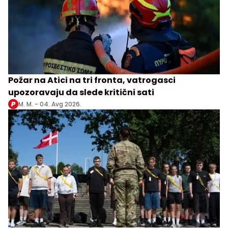
Požar na Atici na tri fronta, vatrogasci
upozoravaju da slede kritični sati
M. M. -
04. Avg 2026.