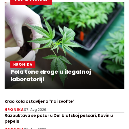
HRONIKA
Pola tone droge u ilegalnoj
laboratoriji
Krao kola ostavljena "na izvol'te"
HRONIKA
07. Avg 2026.
Razbuktava se požar u Deliblatskoj peščari, Kovin u
pepelu