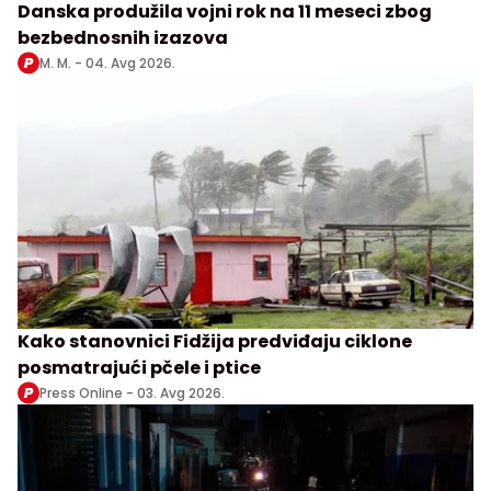
Danska produžila vojni rok na 11 meseci zbog
bezbednosnih izazova
M. M. -
04. Avg 2026.
Kako stanovnici Fidžija predviđaju ciklone
posmatrajući pčele i ptice
Press Online -
03. Avg 2026.