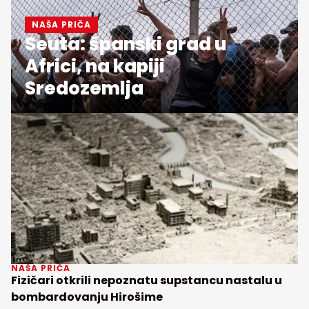
NAŠA PRIČA
Seuta: španski grad u
Africi, na kapiji
Sredozemlja
NAŠA PRIČA
Fizičari otkrili nepoznatu supstancu nastalu u
bombardovanju Hirošime