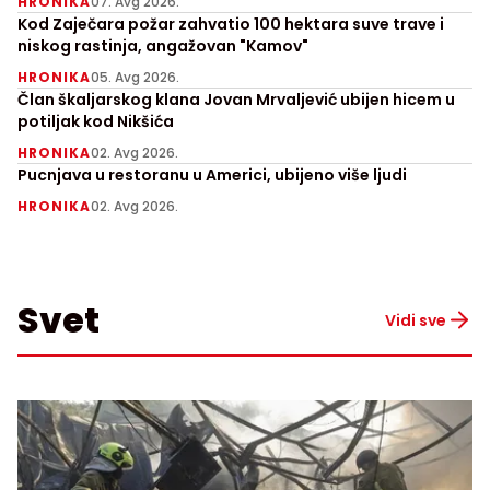
HRONIKA
07. Avg 2026.
Kod Zaječara požar zahvatio 100 hektara suve trave i
niskog rastinja, angažovan "Kamov"
HRONIKA
05. Avg 2026.
Član škaljarskog klana Jovan Mrvaljević ubijen hicem u
potiljak kod Nikšića
HRONIKA
02. Avg 2026.
Pucnjava u restoranu u Americi, ubijeno više ljudi
HRONIKA
02. Avg 2026.
Svet
Vidi sve