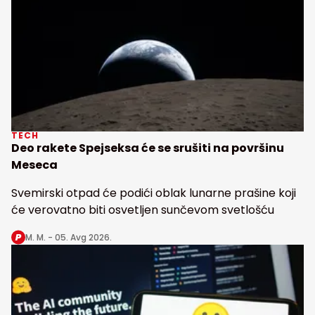
TECH
Deo rakete Spejseksa će se srušiti na površinu
Meseca
Svemirski otpad će podići oblak lunarne prašine koji
će verovatno biti osvetljen sunčevom svetlošću
M. M. -
05. Avg 2026.