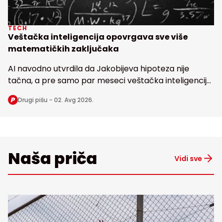
TECH
Veštačka inteligencija opovrgava sve više
matematičkih zaključaka
AI navodno utvrdila da Jakobijeva hipoteza nije
tačna, a pre samo par meseci veštačka inteligencija
dovela u pitanje i poznatu Erdoševu hipotezu, obe
Drugi pišu -
02. Avg 2026.
stare bezmalo 100 godina
Naša priča
Vidi sve