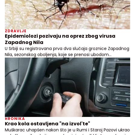
ZDRAVLJE
Epidemiolozi pozivaju na oprez zbog virusa
Zapadnog Nila
U Srbiji su registrovana prva dva slučaja groznice Zapadnog
Nila, sezonskog oboljenja, koje se prenosi ubodom
zaraženog komarca
HRONIKA
Krao kola ostavljena "na izvol'te"
Muškarac uhapšen nakon što je u Rumi i Staroj Pazovi ukrao