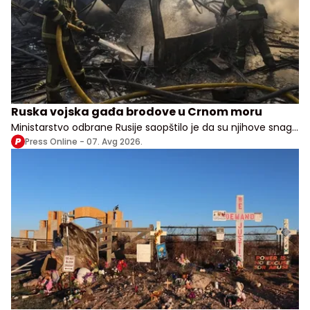
Ruska vojska gađa brodove u Crnom moru
Ministarstvo odbrane Rusije saopštilo je da su njihove snage
izvele udare na vojne, transportne i logističke objekte u više
Press Online -
07. Avg 2026.
ukrajinskih oblasti