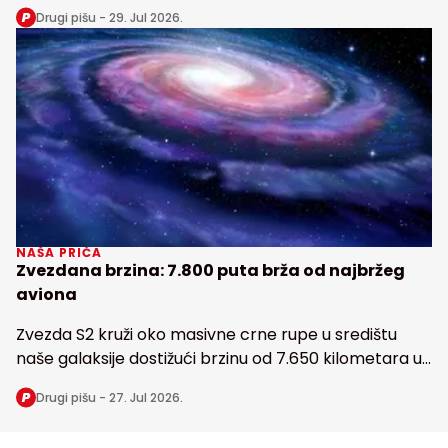
snabdeva fosforom najveću tropsku kišnu šumu na
Drugi pišu -
29. Jul 2026.
Zemlji
NAŠA PRIČA
Zvezdana brzina: 7.800 puta brža od najbržeg
aviona
Zvezda S2 kruži oko masivne crne rupe u središtu
naše galaksije dostižući brzinu od 7.650 kilometara u
sekundi
Drugi pišu -
27. Jul 2026.