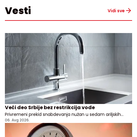
Vesti
Vidi sve
Veći deo Srbije bez restrikcija vode
Privremeni prekid snabdevanja nužan u sedam ariljskih
naselja
06. Avg 2026.