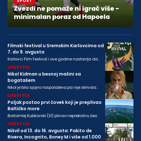
SPORT
Zvezdi ne pomaže ni igrač više -
minimalan poraz od Hapoela
Filmski festival u Sremskim Karlovcima od
7. do 9. avgusta
Karlovci Film Festival i ove godine nastavlja da
neguje dijalog između filmske baštine i
LIFESTYLE
savremenog autorskog izraza
Nikol Kidman u besnoj mašini sa
bogatašem
Nikol je bila sjajno raspoložena pa nije skrivala
osmeh, a isto se može reći i za bogatog
LIFESTYLE
biznismenaMajkla Rajstina (55) koji se sve češće
viđa u društvu oskarovke
Poljak postao prvi čovek koji je preplivao
Baltičko more
Bartomlej Kubkovski (31) plivao neprekidno, bez
sna, više od 54 sata, između obala Švedske i
LIFESTYLE
Poljske
Nišvil od 13. do 16. avgusta: Pakito de
Rivera, Incognito, Boney M i više od 1.000