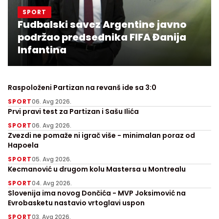
SPORT
Fudbalski savez Argentine javno
podržao predsednika FIFA Đanija
Infantina
Raspoloženi Partizan na revanš ide sa 3:0
SPORT
06. Avg 2026.
Prvi pravi test za Partizan i Sašu Ilića
SPORT
06. Avg 2026.
Zvezdi ne pomaže ni igrač više - minimalan poraz od
Hapoela
SPORT
05. Avg 2026.
Kecmanović u drugom kolu Mastersa u Montrealu
SPORT
04. Avg 2026.
Slovenija ima novog Dončića - MVP Joksimović na
Evrobasketu nastavio vrtoglavi uspon
SPORT
03. Avg 2026.