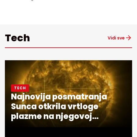
Tech
Vidi sve
TECH
Najnovija posmatranja
Sunca otkrila vrtloge
plazme na njegovoj
površini