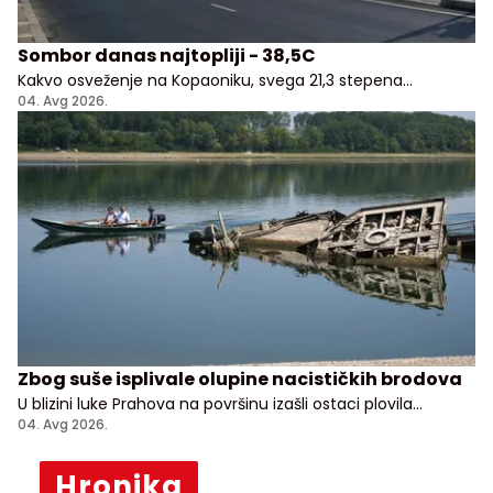
Sombor danas najtopliji - 38,5C
Kakvo osveženje na Kopaoniku, svega 21,3 stepena
Celzijusa!
04. Avg 2026.
Zbog suše isplivale olupine nacističkih brodova
U blizini luke Prahova na površinu izašli ostaci plovila
potopljenih tokom nemačkog povlačenja sa Balkana
04. Avg 2026.
Hronika