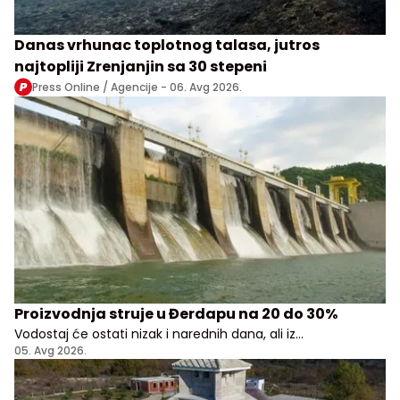
Danas vrhunac toplotnog talasa, jutros
najtopliji Zrenjanjin sa 30 stepeni
Press Online / Agencije -
06. Avg 2026.
Proizvodnja struje u Đerdapu na 20 do 30%
Vodostaj će ostati nizak i narednih dana, ali iz
Elektroprivrede Srbije uveravaju da građani i privreda
05. Avg 2026.
nemaju razloga za brigu