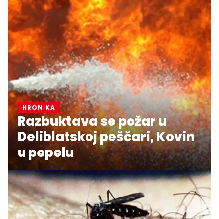
HRONIKA
Razbuktava se požar u
Deliblatskoj peščari, Kovin
u pepelu