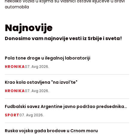
nekoliko vozila u kojima su vlasnici ostavili ključeve u bravi
automobila
Najnovije
Donosimo vam najnovije vesti iz Srbije i sveta!
Pola tone droge u ilegalnoj laboratoriji
Ra
p
HRONIKA
07. Avg 2026.
H
Krao kola ostavljena "na izvol'te"
Ra
HRONIKA
07. Avg 2026.
S
Fudbalski savez Argentine javno podržao predsednika
Ve
FIFA Đanija Infantina
SPORT
07. Avg 2026.
V
Ruska vojska gađa brodove u Crnom moru
Te