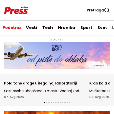
Pretraga
Početna
Vesti
Tech
Hronika
Sport
Svet
OGLASI
Pola tone droge u ilegalnoj laboratoriji
Krao kola ost
Šest osoba uhapšeno u mestu Vodanj kod
Muškarac uhap
Smedereva, gde je droga pronađena
Staroj Pazovi 
07. Avg 2026.
07. Avg 2026.
su vlasnici ost
automobila