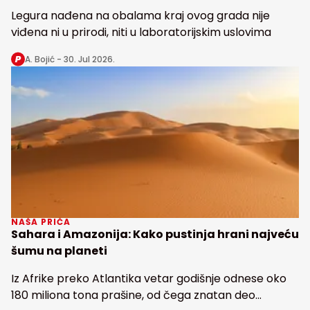
Legura nađena na obalama kraj ovog grada nije
viđena ni u prirodi, niti u laboratorijskim uslovima
A. Bojić -
30. Jul 2026.
NAŠA PRIČA
Sahara i Amazonija: Kako pustinja hrani najveću
šumu na planeti
Iz Afrike preko Atlantika vetar godišnje odnese oko
180 miliona tona prašine, od čega znatan deo