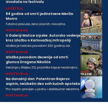
izvođača na festivalu
LIFESTYLE
64 godine od smrti jedinstvene Merilin
Monro
Fatalna plavuša, žena slavnih, navodna
ljubavnica moćnih, pronađena je mrtva u svom
NOSTALGIJA
stanu na današnji dan 1962. godine
U Galeriji Matice srpske: Autorsko vođenje
kroz izložbu o Karlovačkoj mitropoliji
Izložba je nastala povodom 320 godina od
osnivanja Karlovačke mitropolije i 200 godina
NOSTALGIJA
Matice srpske
Izložba povodom decenije od smrti
glumca Dragana Nikolića
Sećanje u Ateljeu 212, pozorišta koje je neodvojivo
od imena legendarnog Gage.
NOSTALGIJA
Na današnji dan: Patentiran Bajerov
aspirin, neizbežni deo svih kućnih apoteka
Prvi aspirin pravljen u prahu i distribuiran lekarima.
NOSTALGIJA