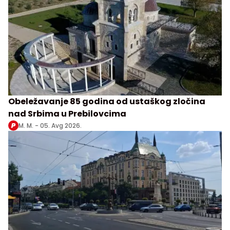
Obeležavanje 85 godina od ustaškog zločina
nad Srbima u Prebilovcima
M. M. -
05. Avg 2026.