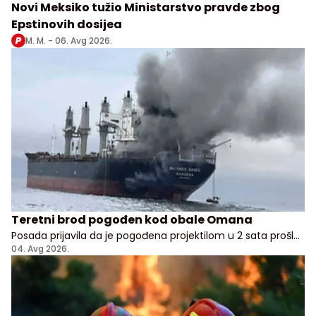
Novi Meksiko tužio Ministarstvo pravde zbog
Epstinovih dosijea
M. M. -
06. Avg 2026.
Teretni brod pogođen kod obale Omana
Posada prijavila da je pogođena projektilom u 2 sata prošle
noći, nema potvrde odakle je napad pokrenut
04. Avg 2026.