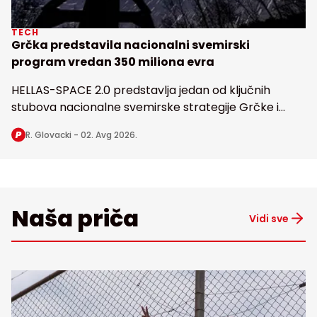
TECH
Grčka predstavila nacionalni svemirski
program vredan 350 miliona evra
HELLAS-SPACE 2.0 predstavlja jedan od ključnih
stubova nacionalne svemirske strategije Grčke i
obuhvata razvoj svemirske infrastrukture, korišćenje
R. Glovacki -
02. Avg 2026.
satelitskih aplikacija i podataka
Naša priča
Vidi sve