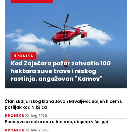
HRONIKA
Kod Zaječara požar zahvatio 100
hektara suve trave i niskog
rastinja, angažovan "Kamov"
Član škaljarskog klana Jovan Mrvaljević ubijen hicem u
potiljak kod Nikšića
HRONIKA
02. Avg 2026.
Pucnjava u restoranu u Americi, ubijeno više ljudi
HRONIKA
02. Avg 2026.