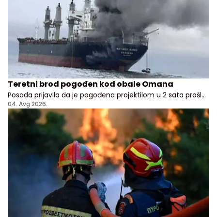
Teretni brod pogođen kod obale Omana
Posada prijavila da je pogođena projektilom u 2 sata prošle
noći, nema potvrde odakle je napad pokrenut
04. Avg 2026.