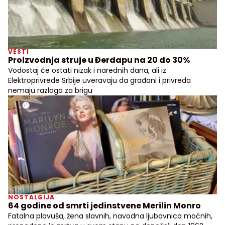
VESTI
Proizvodnja struje u Đerdapu na 20 do 30%
Vodostaj će ostati nizak i narednih dana, ali iz
Elektroprivrede Srbije uveravaju da građani i privreda
nemaju razloga za brigu
NOSTALGIJA
64 godine od smrti jedinstvene Merilin Monro
Fatalna plavuša, žena slavnih, navodna ljubavnica moćnih,