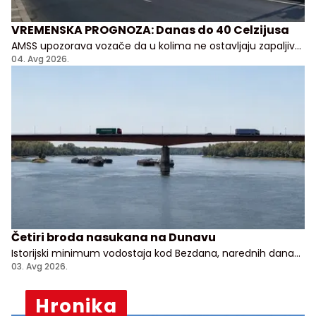
VREMENSKA PROGNOZA: Danas do 40 Celzijusa
AMSS upozorava vozače da u kolima ne ostavljaju zapaljive
stvari kao i da ne parkiraju na lako zapaljivim površinama:
04. Avg 2026.
suvoj travi, ili niskom rastinju
Četiri broda nasukana na Dunavu
Istorijski minimum vodostaja kod Bezdana, narednih dana
dodatni pad
03. Avg 2026.
Hronika