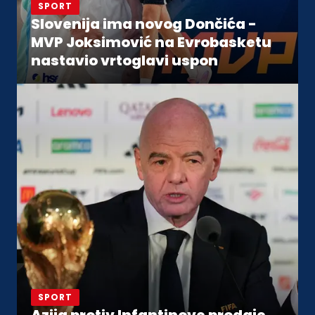
SPORT
Slovenija ima novog Dončića -
MVP Joksimović na Evrobasketu
nastavio vrtoglavi uspon
SPORT