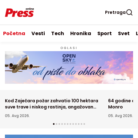
Pretraga
Početna
Vesti
Tech
Hronika
Sport
Svet
OGLASI
Kod Zaječara požar zahvatio 100 hektara
64 godine od 
suve trave i niskog rastinja, angažovan
Monro
"Kamov"
05. Avg 2026.
05. Avg 2026.