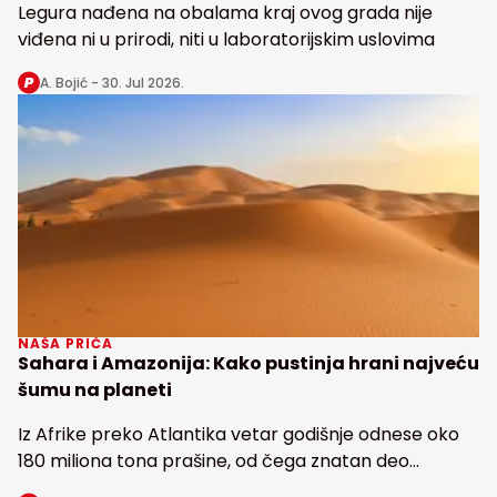
Legura nađena na obalama kraj ovog grada nije
viđena ni u prirodi, niti u laboratorijskim uslovima
A. Bojić -
30. Jul 2026.
NAŠA PRIČA
Sahara i Amazonija: Kako pustinja hrani najveću
šumu na planeti
Iz Afrike preko Atlantika vetar godišnje odnese oko
180 miliona tona prašine, od čega znatan deo
snabdeva fosforom najveću tropsku kišnu šumu na