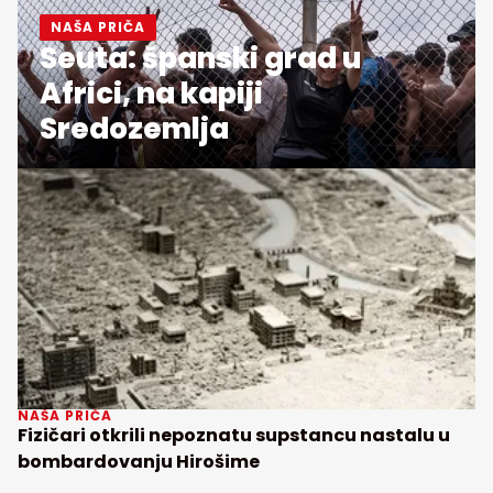
NAŠA PRIČA
Seuta: španski grad u
Africi, na kapiji
Sredozemlja
NAŠA PRIČA
Fizičari otkrili nepoznatu supstancu nastalu u
bombardovanju Hirošime