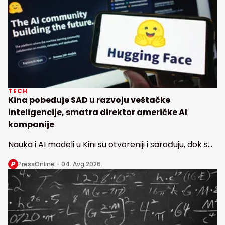
TECH
Kina pobeđuje SAD u razvoju veštačke
inteligencije, smatra direktor američke AI
kompanije
Nauka i AI modeli u Kini su otvoreniji i sarađuju, dok se
u Americi radi u nekoliko izolovanih vodećih
PressOnline -
04. Avg 2026.
laboratorija, kaže direktor Haging fejsa