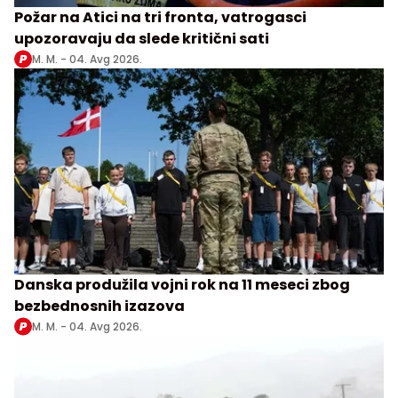
Požar na Atici na tri fronta, vatrogasci
upozoravaju da slede kritični sati
M. M. -
04. Avg 2026.
Danska produžila vojni rok na 11 meseci zbog
bezbednosnih izazova
M. M. -
04. Avg 2026.