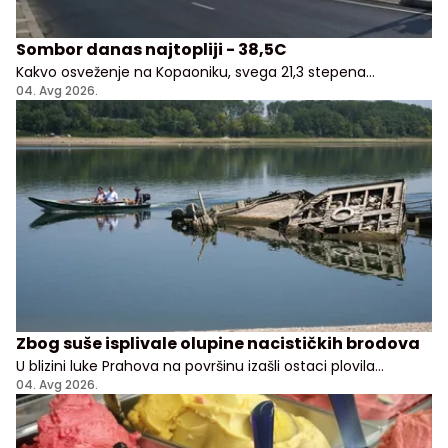
Sombor danas najtopliji - 38,5C
Kakvo osveženje na Kopaoniku, svega 21,3 stepena
Celzijusa!
04. Avg 2026.
Zbog suše isplivale olupine nacističkih brodova
U blizini luke Prahova na površinu izašli ostaci plovila
potopljenih tokom nemačkog povlačenja sa Balkana
04. Avg 2026.