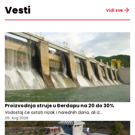
Vesti
Vidi sve
Proizvodnja struje u Đerdapu na 20 do 30%
Vodostaj će ostati nizak i narednih dana, ali iz
Elektroprivrede Srbije uveravaju da građani i privreda
05. Avg 2026.
nemaju razloga za brigu