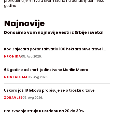
pronađena je mrtva u svom stanu na današnji dan 1962.
godine
Najnovije
Donosimo vam najnovije vesti iz Srbije i sveta!
Kod Zaječara požar zahvatio 100 hektara suve trave i
Zv
niskog rastinja, angažovan "Kamov"
H
HRONIKA
05. Avg 2026.
S
64 godine od smrti jedinstvene Merilin Monro
Ob
Sr
NOSTALGIJA
05. Avg 2026.
V
Uskoro još 18 lekova propisuje se o trošku države
De
ZDRAVLJE
05. Avg 2026.
T
Proizvodnja struje u Đerdapu na 20 do 30%
So