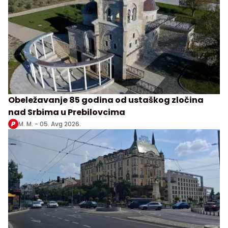
Obeležavanje 85 godina od ustaškog zločina
nad Srbima u Prebilovcima
M. M. -
05. Avg 2026.