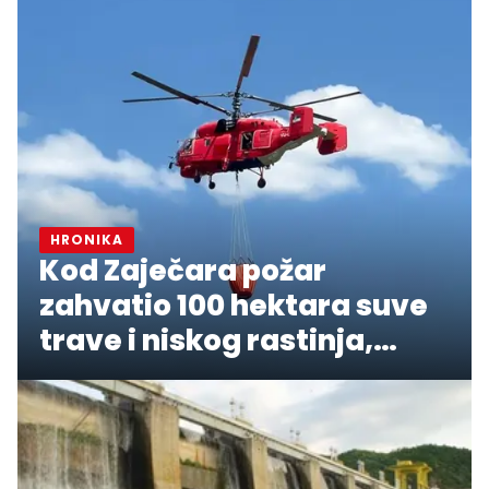
HRONIKA
Kod Zaječara požar
zahvatio 100 hektara suve
trave i niskog rastinja,
angažovan "Kamov"