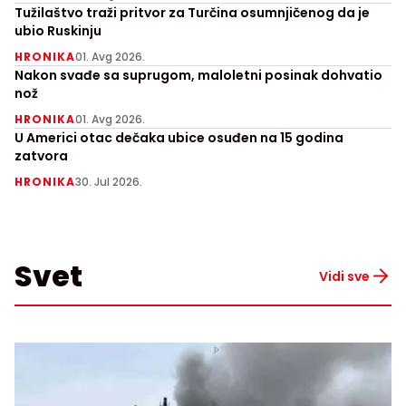
Tužilaštvo traži pritvor za Turčina osumnjičenog da je
ubio Ruskinju
HRONIKA
01. Avg 2026.
Nakon svađe sa suprugom, maloletni posinak dohvatio
nož
HRONIKA
01. Avg 2026.
U Americi otac dečaka ubice osuđen na 15 godina
zatvora
HRONIKA
30. Jul 2026.
Svet
Vidi sve