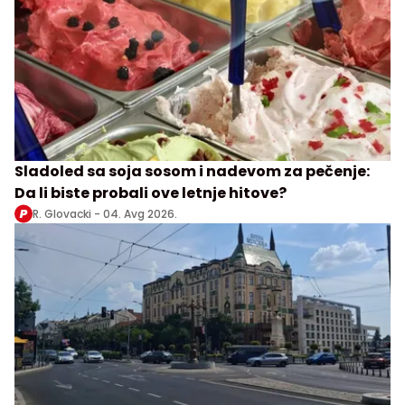
Sladoled sa soja sosom i nadevom za pečenje:
Da li biste probali ove letnje hitove?
R. Glovacki -
04. Avg 2026.