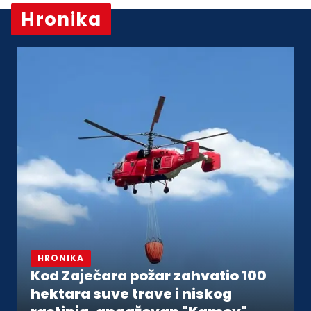
Hronika
Vidi sve
HRONIKA
Kod Zaječara požar zahvatio 100
hektara suve trave i niskog