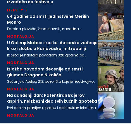
izvođača na festivalu
LIFESTYLE
64 godine od smrti jedinstvene Merilin
Monro
Fatalna plavuša, žena slavnih, navodna
ljubavnica moćnih, pronađena je mrtva u svom
NOSTALGIJA
stanu na današnji dan 1962. godine
U Galeriji Matice srpske: Autorsko vođenje
kroz izložbu o Karlovačkoj mitropoliji
Izložba je nastala povodom 320 godina od
osnivanja Karlovačke mitropolije i 200 godina
NOSTALGIJA
Matice srpske
Izložba povodom decenije od smrti
glumca Dragana Nikolića
Sećanje u Ateljeu 212, pozorišta koje je neodvojivo
od imena legendarnog Gage.
NOSTALGIJA
Na današnji dan: Patentiran Bajerov
aspirin, neizbežni deo svih kućnih apoteka
Prvi aspirin pravljen u prahu i distribuiran lekarima.
NOSTALGIJA