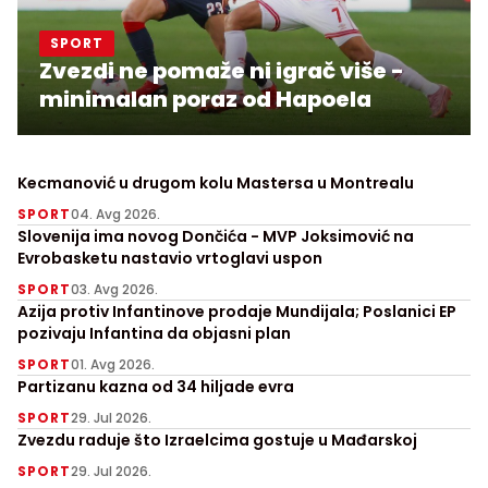
SPORT
Zvezdi ne pomaže ni igrač više -
minimalan poraz od Hapoela
Kecmanović u drugom kolu Mastersa u Montrealu
SPORT
04. Avg 2026.
Slovenija ima novog Dončića - MVP Joksimović na
Evrobasketu nastavio vrtoglavi uspon
SPORT
03. Avg 2026.
Azija protiv Infantinove prodaje Mundijala; Poslanici EP
pozivaju Infantina da objasni plan
SPORT
01. Avg 2026.
Partizanu kazna od 34 hiljade evra
SPORT
29. Jul 2026.
Zvezdu raduje što Izraelcima gostuje u Mađarskoj
SPORT
29. Jul 2026.