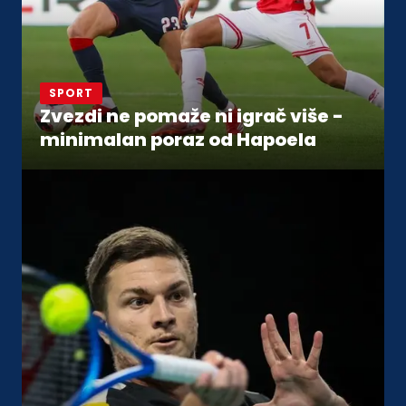
SPORT
Zvezdi ne pomaže ni igrač više -
minimalan poraz od Hapoela