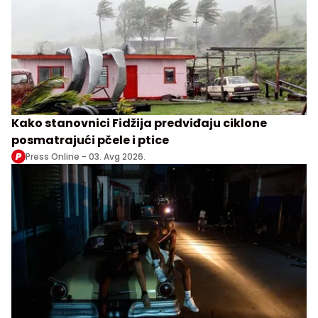
Kako stanovnici Fidžija predviđaju ciklone
posmatrajući pčele i ptice
Press Online -
03. Avg 2026.