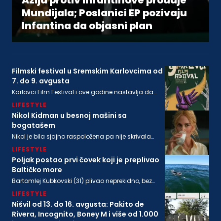
Azija protiv Infantinove prodaje
Mundijala; Poslanici EP pozivaju
Infantina da objasni plan
Filmski festival u Sremskim Karlovcima od
7. do 9. avgusta
Karlovci Film Festival i ove godine nastavlja da
neguje dijalog između filmske baštine i
LIFESTYLE
savremenog autorskog izraza
Nikol Kidman u besnoj mašini sa
bogatašem
Nikol je bila sjajno raspoložena pa nije skrivala
osmeh, a isto se može reći i za bogatog
LIFESTYLE
biznismenaMajkla Rajstina (55) koji se sve češće
viđa u društvu oskarovke
Poljak postao prvi čovek koji je preplivao
Baltičko more
Bartomlej Kubkovski (31) plivao neprekidno, bez
sna, više od 54 sata, između obala Švedske i
LIFESTYLE
Poljske
Nišvil od 13. do 16. avgusta: Pakito de
Rivera, Incognito, Boney M i više od 1.000