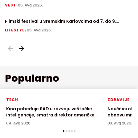
VESTI
05. Avg 2026.
V
Filmski festival u Sremskim Karlovcima od 7. do 9.
Ni
avgusta
LIFESTYLE
05. Avg 2026.
LI
Popularno
TECH
ZDRAVLJE
Kina pobeđuje SAD u razvoju veštačke
Naučnici otkr
inteligencije, smatra direktor američke AI
obnovu mišić
kompanije
04. Avg 2026.
03. Avg 2026.