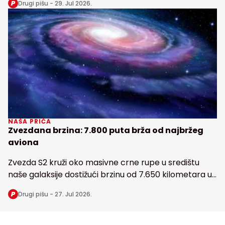
Drugi pišu -
29. Jul 2026.
Zemlji
NAŠA PRIČA
Zvezdana brzina: 7.800 puta brža od najbržeg
aviona
Zvezda S2 kruži oko masivne crne rupe u središtu
naše galaksije dostižući brzinu od 7.650 kilometara u
sekundi
Drugi pišu -
27. Jul 2026.