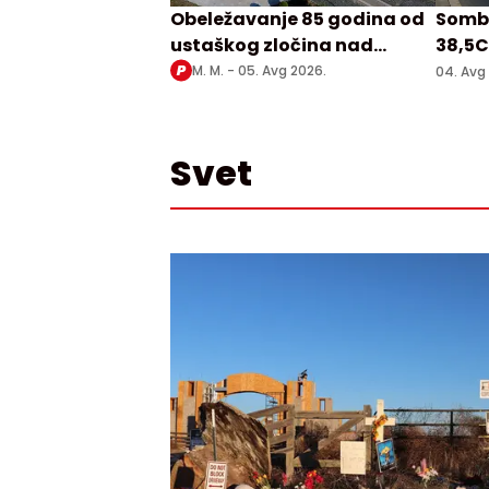
Obeležavanje 85 godina od
Sombo
ustaškog zločina nad
38,5C
Srbima u Prebilovcima
M. M. -
05. Avg 2026.
04. Avg
Svet