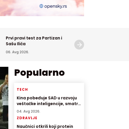
Prvi pravi test za Partizan i
Novi Meksiko tužio
Sašu Ilića
Ministarstvo pravde zbog
Epstinovih dosijea
06. Avg 2026.
06. Avg 2026.
Popularno
TECH
Kina pobeđuje SAD u razvoju
veštačke inteligencije, smatra
direktor američke AI
04. Avg 2026.
kompanije
ZDRAVLJE
Naučnici otkrili koji protein