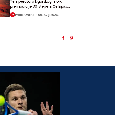
Temperatura Ligurskog mora
premašila je 30 stepeni Celzijusa,
vrednost koju do sada nije zabeležila
Press Online -
06. Avg 2026.