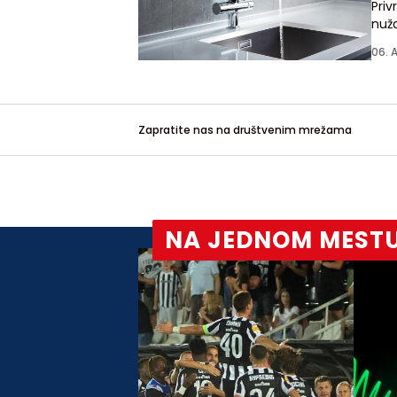
Pri
nuža
06. 
Zapratite nas na društvenim mrežama
NA JEDNOM MEST