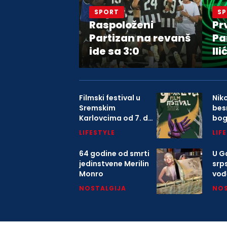
SPORT
S
Raspoloženi
Pr
Partizan na revanš
Pa
ide sa 3:0
Ili
Filmski festival u
Nik
Sremskim
bes
Karlovcima od 7. do
bo
9. avgusta
LIFESTYLE
LIF
64 godine od smrti
U Ga
jedinstvene Merilin
srp
Monro
vođ
o K
NOSTALGIJA
NOS
mitr