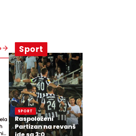
Sport
e
SPORT
Raspoloženi
ela
Partizan na revanš
ih
anim
ide sa 3:0