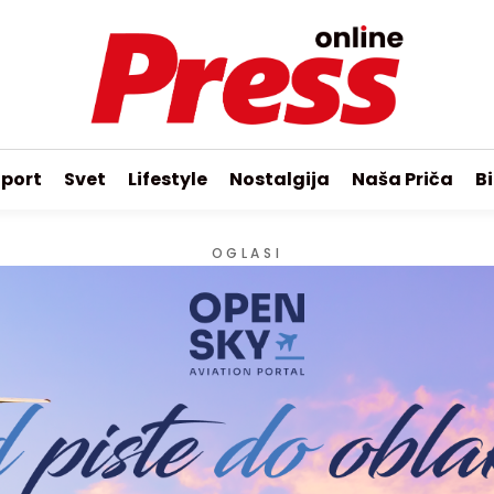
port
Svet
Lifestyle
Nostalgija
Naša Priča
Bi
OGLASI