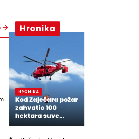
Hronika
e
HRONIKA
Kod Zaječara požar
am
zahvatio 100
hektara suve
trave i niskog
rastinja,