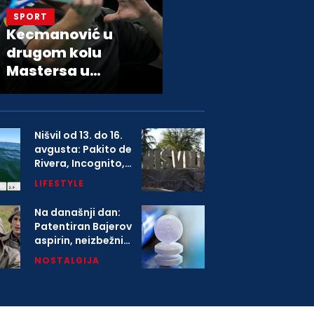
SPORT
Kecmanović u
drugom kolu
Mastersa u
Montrealu
Nišvil od 13. do 16.
avgusta: Pakito de
Rivera, Incognito,
Boney M i više od
LIFESTYLE
1.000 izvođača na
festivalu
Na današnji dan:
Patentiran Bajerov
aspirin, neizbežni
deo svih kućnih
NOSTALGIJA
apoteka