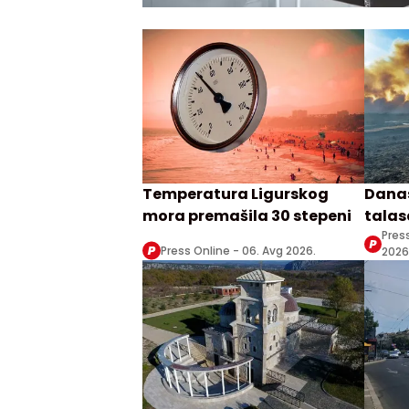
Temperatura Ligurskog
Danas
mora premašila 30 stepeni
talasa
Zrenj
Pres
Press Online -
06. Avg 2026.
2026