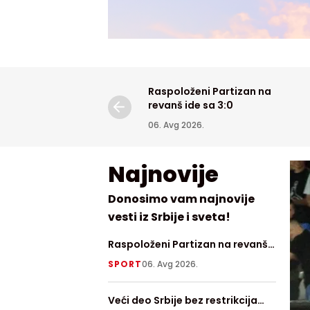
Raspoloženi Partizan na
revanš ide sa 3:0
06. Avg 2026.
Najnovije
Donosimo vam najnovije
vesti iz Srbije i sveta!
Raspoloženi Partizan na revanš
Najnov
ide sa 3:0
otkril
SPORT
06. Avg 2026.
TECH
0
njegov
Veći deo Srbije bez restrikcija
Danas