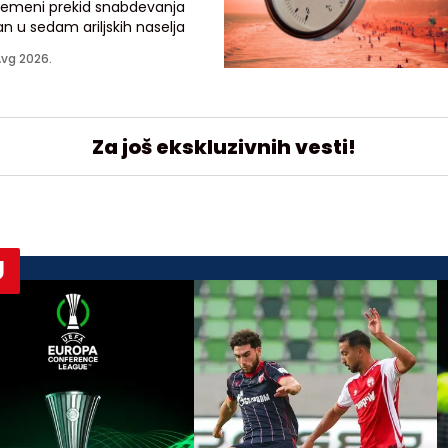
vremeni prekid snabdevanja
n u sedam ariljskih naselja
Avg 2026.
Za još ekskluzivnih vesti!
U