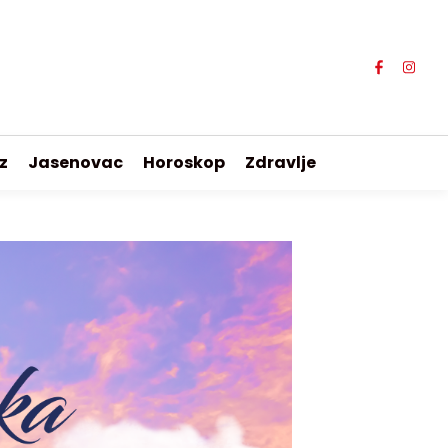
z
Jasenovac
Horoskop
Zdravlje