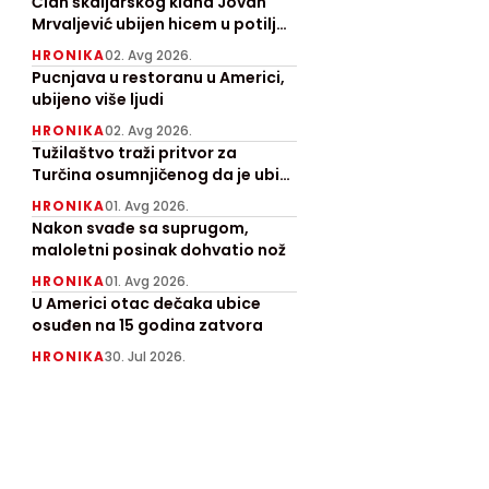
angažovan
Član škaljarskog klana Jovan
Mrvaljević ubijen hicem u potiljak
"Kamov"
kod Nikšića
HRONIKA
02. Avg 2026.
Pucnjava u restoranu u Americi,
ubijeno više ljudi
HRONIKA
02. Avg 2026.
Tužilaštvo traži pritvor za
Turčina osumnjičenog da je ubio
Ruskinju
HRONIKA
01. Avg 2026.
Nakon svađe sa suprugom,
maloletni posinak dohvatio nož
HRONIKA
01. Avg 2026.
U Americi otac dečaka ubice
osuđen na 15 godina zatvora
HRONIKA
30. Jul 2026.