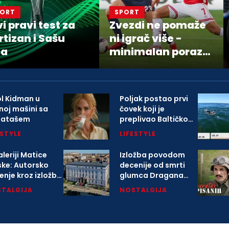
PORT
SPORT
vi pravi test za
Zvezdi ne pomaže
rtizan i Sašu
ni igrač više -
ća
minimalan poraz
od Hapoela
ol Kidman u
Poljak postao prvi
noj mašini sa
čovek koji je
gatašem
preplivao Baltičko
more
ESTYLE
LIFESTYLE
leriji Matice
Izložba povodom
ske: Autorsko
decenije od smrti
enje kroz izložbu
glumca Dragana
arlovačkoj
Nikolića
TALGIJA
NOSTALGIJA
opoliji