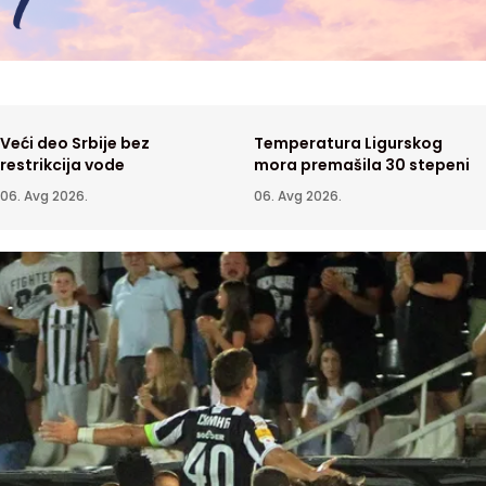
Veći deo Srbije bez
Temperatura Ligurskog
restrikcija vode
mora premašila 30 stepeni
06. Avg 2026.
06. Avg 2026.
ija posmatranja Sunca
Proizvodnja struje u Đerdapu na
a vrtloge plazme na
20 do 30%
6. Avg 2026.
VESTI
05. Avg 2026.
oj površini
 vrhunac toplotnog
Filmski festival u Sremskim