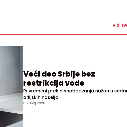
Vidi sv
Veći deo Srbije bez
restrikcija vode
Privremeni prekid snabdevanja nužan u sed
ariljskih naselja
06. Avg 2026.