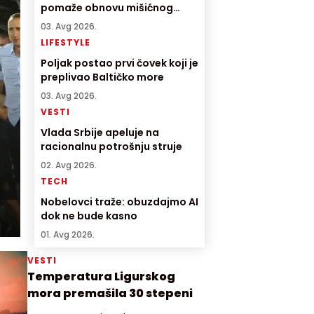
pomaže obnovu mišićnog
tkiva
03. Avg 2026.
LIFESTYLE
Poljak postao prvi čovek koji je
preplivao Baltičko more
03. Avg 2026.
VESTI
Vlada Srbije apeluje na
racionalnu potrošnju struje
02. Avg 2026.
TECH
Nobelovci traže: obuzdajmo AI
dok ne bude kasno
01. Avg 2026.
VESTI
Temperatura Ligurskog
mora premašila 30 stepeni