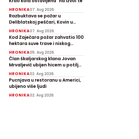
Krao kola ostavljena "na izvol'te"
HRONIKA
07. Avg 2026.
Razbuktava se požar u
Deliblatskoj peščari, Kovin u
pepelu
HRONIKA
07. Avg 2026.
Kod Zaječara požar zahvatio 100
hektara suve trave i niskog
rastinja, angažovan "Kamov"
HRONIKA
05. Avg 2026.
Član škaljarskog klana Jovan
Mrvaljević ubijen hicem u potiljak
kod Nikšića
HRONIKA
02. Avg 2026.
Pucnjava u restoranu u Americi,
ubijeno više ljudi
HRONIKA
02. Avg 2026.