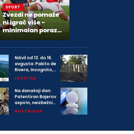
SPORT
Zvezdi ne pomaže
ni igrač više -
minimalan poraz
od Hapoela
Nišvil od 13. do 16.
avgusta: Pakito de
Rivera, Incognito,
Boney M i više od
LIFESTYLE
1.000 izvođača na
festivalu
Na današnji dan:
Patentiran Bajerov
aspirin, neizbežni
deo svih kućnih
NOSTALGIJA
apoteka