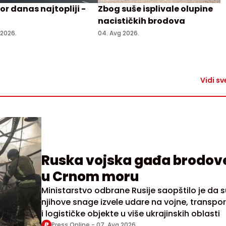
r danas najtopliji -
Zbog suše isplivale olupine
nacističkih brodova
 2026.
04. Avg 2026.
Vidi sv
Ruska vojska gađa brodov
u Crnom moru
Ministarstvo odbrane Rusije saopštilo je da s
njihove snage izvele udare na vojne, transpo
i logističke objekte u više ukrajinskih oblasti
Press Online -
07. Avg 2026.