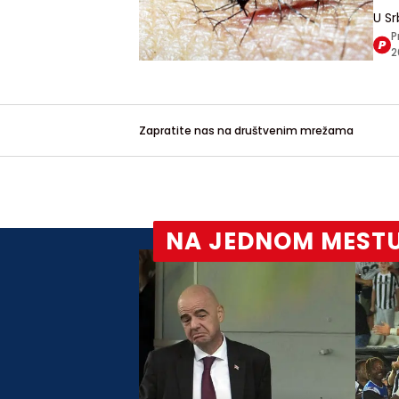
U Sr
sluč
P
sezo
2
ubo
Zapratite nas na društvenim mrežama
NA JEDNOM MEST