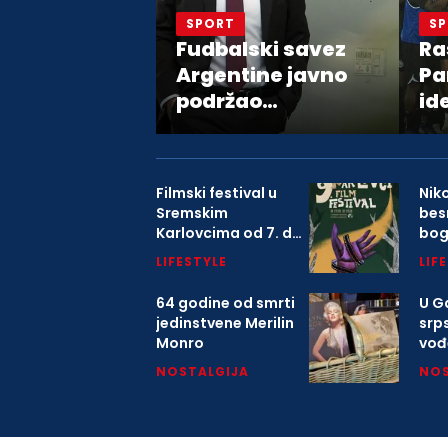
SPORT
S
Fudbalski savez
Ra
Argentine javno
Pa
podržao
id
predsednika FIFA
Đanija Infantina
Filmski festival u
Nik
Sremskim
bes
Karlovcima od 7. do
bo
9. avgusta
LIFESTYLE
LIF
64 godine od smrti
U Ga
jedinstvene Merilin
srp
Monro
vođ
o K
NOSTALGIJA
NOS
mitr