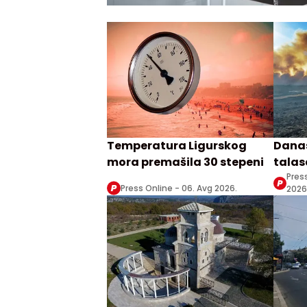
Temperatura Ligurskog
Danas
mora premašila 30 stepeni
talasa
Zrenj
Pres
Press Online -
06. Avg 2026.
2026