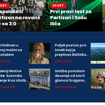
PORT
SPORT
spoloženi
Prvi pravi test za
rtizan na revanš
Partizan i Sašu
e sa 3:0
Ilića
ol Kidman u
Poljak postao prvi
noj mašini sa
čovek koji je
gatašem
preplivao Baltičko
more
ESTYLE
LIFESTYLE
leriji Matice
Izložba povodom
ske: Autorsko
decenije od smrti
enje kroz izložbu
glumca Dragana
arlovačkoj
Nikolića
TALGIJA
NOSTALGIJA
opoliji