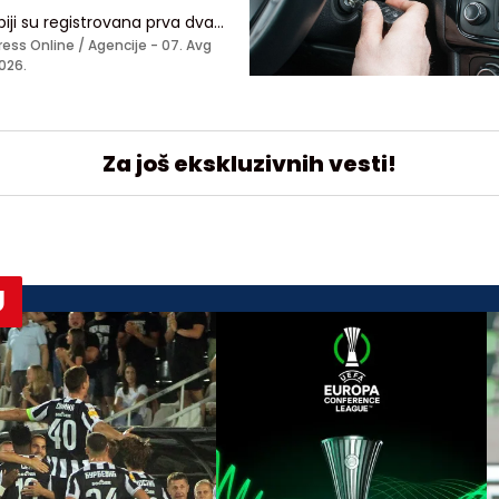
biji su registrovana prva dva
aja groznice Zapadnog Nila,
ress Online / Agencije -
07. Avg
nskog oboljenja, koje se prenosi
026.
dom zaraženog komarca
Za još ekskluzivnih vesti!
U