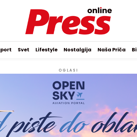
port
Svet
Lifestyle
Nostalgija
Naša Priča
Bi
OGLASI