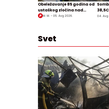
Obeležavanje 85 godina od
Sombo
ustaškog zločina nad
38,5C
Srbima u Prebilovcima
M. M. -
05. Avg 2026.
04. Avg
Svet