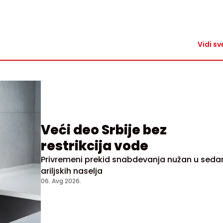
Vidi sv
Veći deo Srbije bez
restrikcija vode
Privremeni prekid snabdevanja nužan u sed
ariljskih naselja
06. Avg 2026.