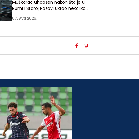
Muškarac uhapšen nakon što je u
Rumi i Staroj Pazovi ukrao nekoliko
vozila u kojima su vlasnici ostavili
07. Avg 2026.
ključeve u bravi automobila