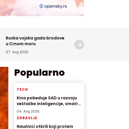
Ruska vojska gađa brodove
Epidemiolozi pozivaju na
u Crnom moru
oprez zbog virusa Zapad
Nila
07. Avg 2026.
07. Avg 2026.
Popularno
TECH
Kina pobeđuje SAD u razvoju
veštačke inteligencije, smatra
direktor američke AI
04. Avg 2026.
kompanije
ZDRAVLJE
Naučnici otkrili koji protein