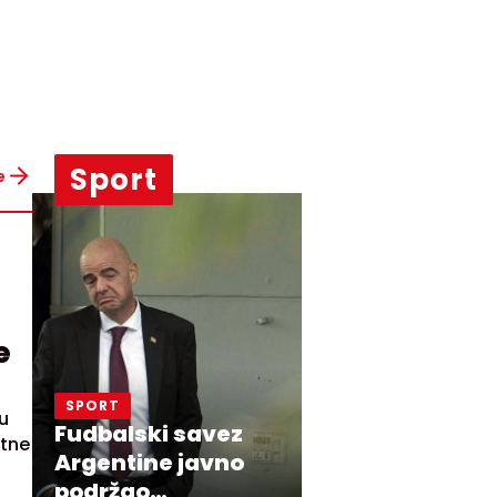
Sport
e
e
SPORT
u
Fudbalski savez
rtne
Argentine javno
podržao