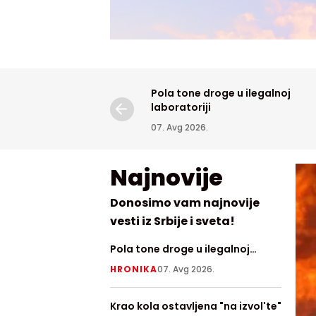
Pola tone droge u ilegalnoj
laboratoriji
07. Avg 2026.
Najnovije
Donosimo vam najnovije
vesti iz Srbije i sveta!
Pola tone droge u ilegalnoj
Razbuk
laboratoriji
Delibl
HRONIKA
07. Avg 2026.
HRONI
pepel
Krao kola ostavljena "na izvol'te"
Raspol