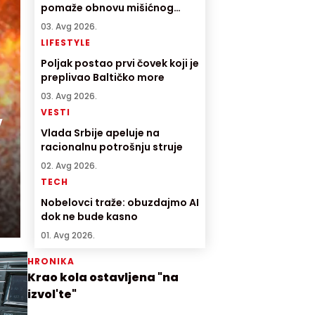
pomaže obnovu mišićnog
tkiva
03. Avg 2026.
LIFESTYLE
Poljak postao prvi čovek koji je
preplivao Baltičko more
03. Avg 2026.
,
VESTI
Vlada Srbije apeluje na
racionalnu potrošnju struje
02. Avg 2026.
TECH
Nobelovci traže: obuzdajmo AI
dok ne bude kasno
01. Avg 2026.
HRONIKA
Krao kola ostavljena "na
izvol'te"