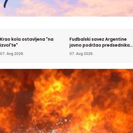
Krao kola ostavljena "na
Fudbalski savez Argentine
izvol'te"
javno podržao predsednika
FIFA Đanija Infantina
07. Avg 2026.
07. Avg 2026.
tava se požar u
Novi Meksiko tužio Ministarstvo
atskoj peščari, Kovin u
pravde zbog Epstinovih dosijea
KA
07. Avg 2026.
SVET
06. Avg 2026.
u
oženi Partizan na revanš
Najnovija posmatranja Sunca