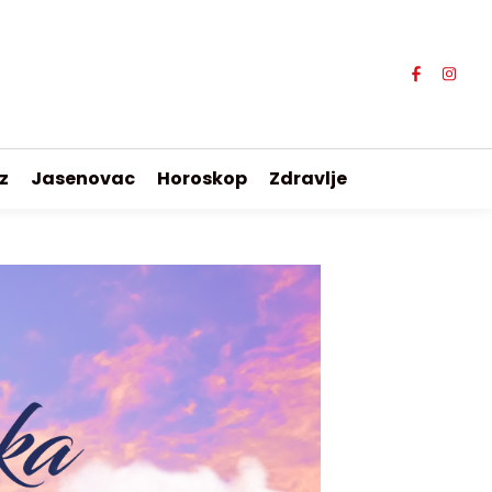
z
Jasenovac
Horoskop
Zdravlje