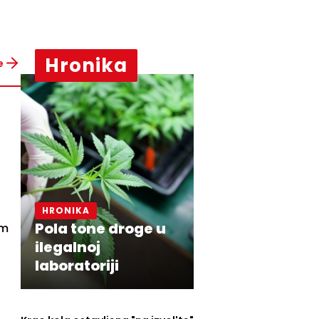
Hronika
e
HRONIKA
Pola tone droge u
am
ilegalnoj
laboratoriji