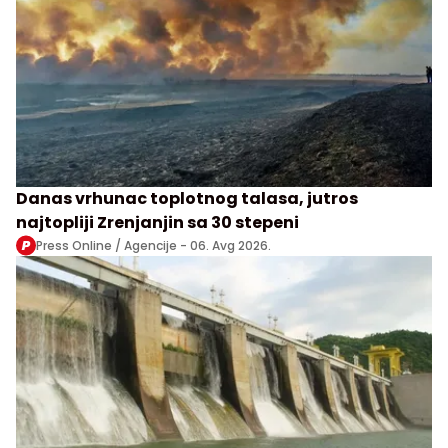
Danas vrhunac toplotnog talasa, jutros
najtopliji Zrenjanjin sa 30 stepeni
Press Online / Agencije -
06. Avg 2026.