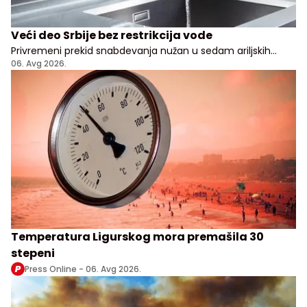
Veći deo Srbije bez restrikcija vode
Privremeni prekid snabdevanja nužan u sedam ariljskih
naselja
06. Avg 2026.
Temperatura Ligurskog mora premašila 30
stepeni
Press Online -
06. Avg 2026.