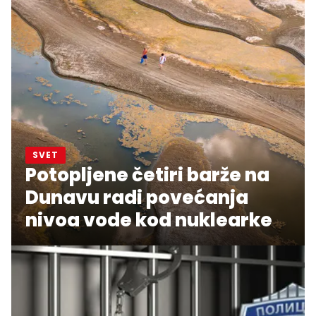
SVET
Potopljene četiri barže na
Dunavu radi povećanja
nivoa vode kod nuklearke