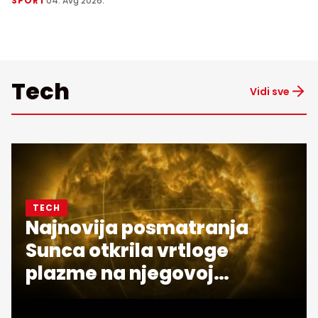
SPORT
04. Avg 2026.
Tech
Vidi sve
TECH
Najnovija posmatranja
Sunca otkrila vrtloge
plazme na njegovoj
površini