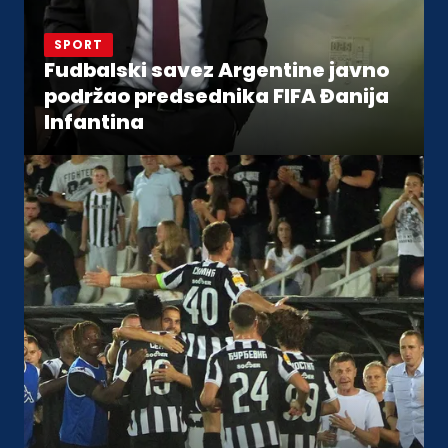
SPORT
Fudbalski savez Argentine javno
podržao predsednika FIFA Đanija
Infantina