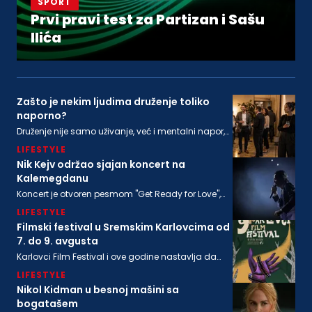
SPORT
Prvi pravi test za Partizan i Sašu
Ilića
Zašto je nekim ljudima druženje toliko
naporno?
Druženje nije samo uživanje, već i mentalni napor,
ponekad i snažna senzorna stimulacija, koja ne
LIFESTYLE
odgovara svima podjednako
Nik Kejv održao sjajan koncert na
Kalemegdanu
Koncert je otvoren pesmom "Get Ready for Love",
nakon koje su usledile "From Her to Eternity", "Train
LIFESTYLE
Long-Suffering" i naslovna numera sa poslednjeg
albuma "Wild God"
Filmski festival u Sremskim Karlovcima od
7. do 9. avgusta
Karlovci Film Festival i ove godine nastavlja da
neguje dijalog između filmske baštine i
LIFESTYLE
savremenog autorskog izraza
Nikol Kidman u besnoj mašini sa
bogatašem