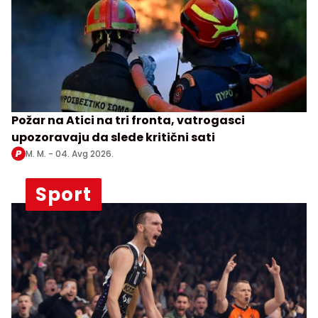
Požar na Atici na tri fronta, vatrogasci
upozoravaju da slede kritični sati
M. M. -
04. Avg 2026.
Sport