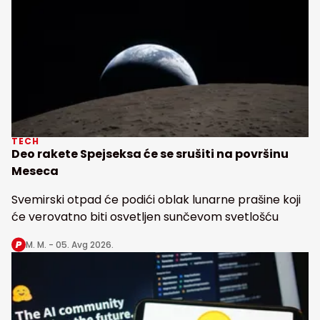
TECH
Deo rakete Spejseksa će se srušiti na površinu
Meseca
Svemirski otpad će podići oblak lunarne prašine koji
će verovatno biti osvetljen sunčevom svetlošću
M. M. -
05. Avg 2026.