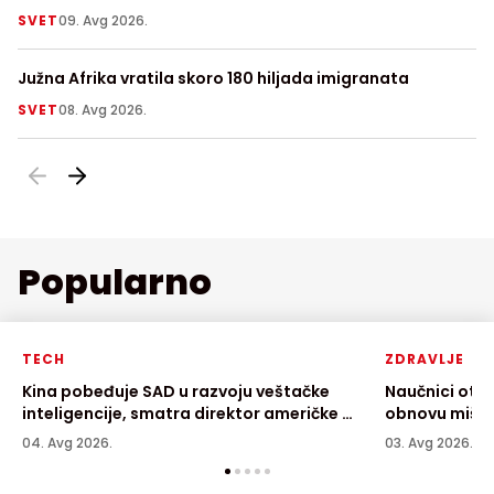
vode kod nuklearke
SVET
09. Avg 2026.
S
Južna Afrika vratila skoro 180 hiljada imigranata
Ni
SVET
08. Avg 2026.
LI
Popularno
TECH
ZDRAVLJE
Kina pobeđuje SAD u razvoju veštačke
Naučnici otkr
inteligencije, smatra direktor američke AI
obnovu mišić
kompanije
04. Avg 2026.
03. Avg 2026.