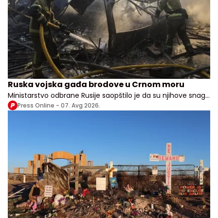
Ruska vojska gađa brodove u Crnom moru
Ministarstvo odbrane Rusije saopštilo je da su njihove snage
izvele udare na vojne, transportne i logističke objekte u više
Press Online -
07. Avg 2026.
ukrajinskih oblasti