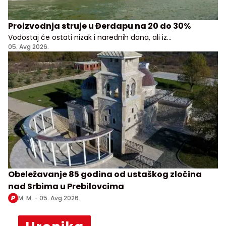
Proizvodnja struje u Đerdapu na 20 do 30%
Vodostaj će ostati nizak i narednih dana, ali iz
Elektroprivrede Srbije uveravaju da građani i privreda
05. Avg 2026.
nemaju razloga za brigu
Obeležavanje 85 godina od ustaškog zločina
nad Srbima u Prebilovcima
M. M. -
05. Avg 2026.