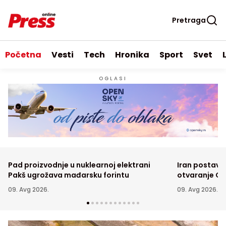
Pretraga
Početna
Vesti
Tech
Hronika
Sport
Svet
OGLASI
Pad proizvodnje u nuklearnoj elektrani
Iran postavi
Pakš ugrožava mađarsku forintu
otvaranje O
09. Avg 2026.
09. Avg 2026.