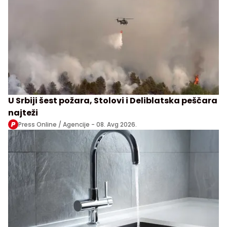
U Srbiji šest požara, Stolovi i Deliblatska peščara
najteži
Press Online / Agencije -
08. Avg 2026.