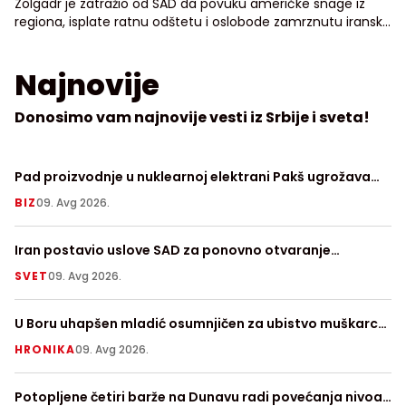
Zolgadr je zatražio od SAD da povuku američke snage iz
regiona, isplate ratnu odštetu i oslobode zamrznutu iransku
imovinu
Najnovije
Donosimo vam najnovije vesti iz Srbije i sveta!
Pad proizvodnje u nuklearnoj elektrani Pakš ugrožava
Su
mađarsku forintu
BIZ
09. Avg 2026.
V
Iran postavio uslove SAD za ponovno otvaranje
Za
Ormuskog moreuza
SVET
09. Avg 2026.
LI
U Boru uhapšen mladić osumnjičen za ubistvo muškarca
U 
u Petrovcu na Mlavi
HRONIKA
09. Avg 2026.
V
Potopljene četiri barže na Dunavu radi povećanja nivoa
Po