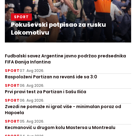
SPORT
Pokuševski potpisao za rusku
Lokomotivu
Fudbalski savez Argentine javno podržao predsednika
FIFA Đanija Infantina
SPORT
07. Avg 2026.
Raspoloženi Partizan na revanš ide sa 3:0
SPORT
06. Avg 2026.
Prvi pravi test za Partizan i Sašu Ilića
SPORT
06. Avg 2026.
Zvezdi ne pomaže ni igrač više - minimalan poraz od
Hapoela
SPORT
05. Avg 2026.
Kecmanović u drugom kolu Mastersa u Montrealu