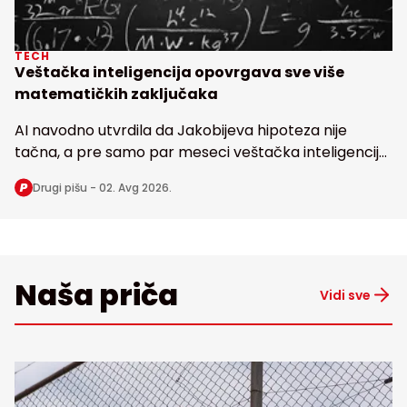
TECH
Veštačka inteligencija opovrgava sve više
matematičkih zaključaka
AI navodno utvrdila da Jakobijeva hipoteza nije
tačna, a pre samo par meseci veštačka inteligencija
dovela u pitanje i poznatu Erdoševu hipotezu, obe
Drugi pišu -
02. Avg 2026.
stare bezmalo 100 godina
Naša priča
Vidi sve