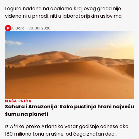
Legura nađena na obalama kraj ovog grada nije
viđena ni u prirodi, niti u laboratorijskim uslovima
A. Bojić -
30. Jul 2026.
NAŠA PRIČA
Sahara i Amazonija: Kako pustinja hrani najveću
šumu na planeti
Iz Afrike preko Atlantika vetar godišnje odnese oko
180 miliona tona prašine, od čega znatan deo