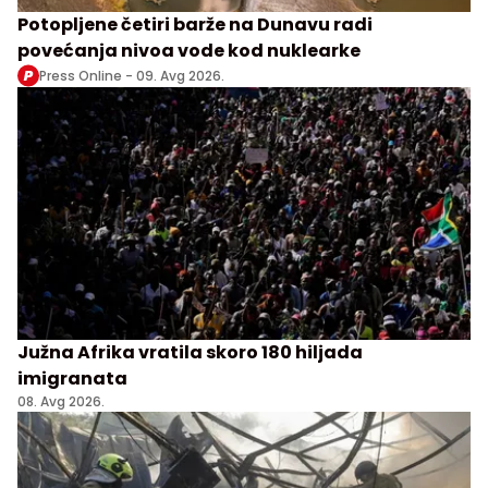
Potopljene četiri barže na Dunavu radi
povećanja nivoa vode kod nuklearke
Press Online -
09. Avg 2026.
Južna Afrika vratila skoro 180 hiljada
imigranata
08. Avg 2026.