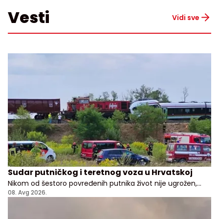
Vesti
Vidi sve
Sudar putničkog i teretnog voza u Hrvatskoj
Nikom od šestoro povređenih putnika život nije ugrožen,
kažu lekari i predstavnici hrvatske vlade
08. Avg 2026.