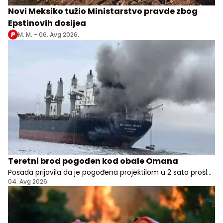
Novi Meksiko tužio Ministarstvo pravde zbog
Epstinovih dosijea
M. M. -
06. Avg 2026.
Teretni brod pogođen kod obale Omana
Posada prijavila da je pogođena projektilom u 2 sata prošle
noći, nema potvrde odakle je napad pokrenut
04. Avg 2026.