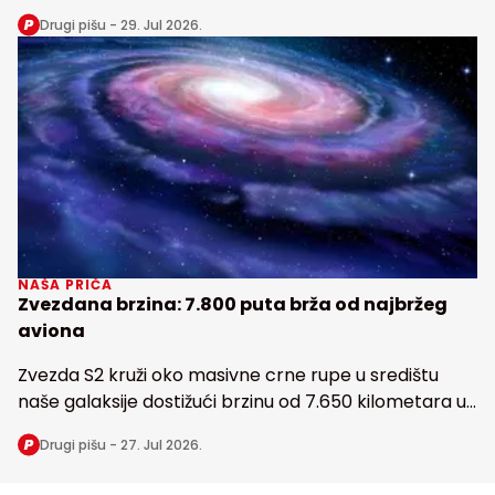
snabdeva fosforom najveću tropsku kišnu šumu na
Drugi pišu -
29. Jul 2026.
Zemlji
NAŠA PRIČA
Zvezdana brzina: 7.800 puta brža od najbržeg
aviona
Zvezda S2 kruži oko masivne crne rupe u središtu
naše galaksije dostižući brzinu od 7.650 kilometara u
sekundi
Drugi pišu -
27. Jul 2026.