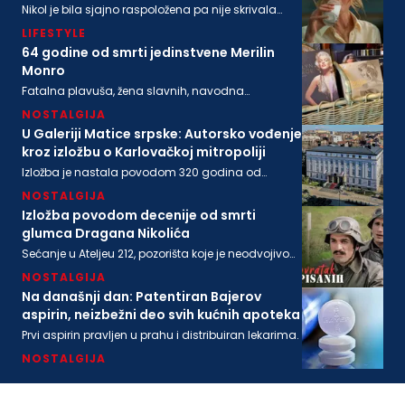
Nikol je bila sjajno raspoložena pa nije skrivala
osmeh, a isto se može reći i za bogatog
LIFESTYLE
biznismenaMajkla Rajstina (55) koji se sve češće
viđa u društvu oskarovke
64 godine od smrti jedinstvene Merilin
Monro
Fatalna plavuša, žena slavnih, navodna
ljubavnica moćnih, pronađena je mrtva u svom
NOSTALGIJA
stanu na današnji dan 1962. godine
U Galeriji Matice srpske: Autorsko vođenje
kroz izložbu o Karlovačkoj mitropoliji
Izložba je nastala povodom 320 godina od
osnivanja Karlovačke mitropolije i 200 godina
NOSTALGIJA
Matice srpske
Izložba povodom decenije od smrti
glumca Dragana Nikolića
Sećanje u Ateljeu 212, pozorišta koje je neodvojivo
od imena legendarnog Gage.
NOSTALGIJA
Na današnji dan: Patentiran Bajerov
aspirin, neizbežni deo svih kućnih apoteka
Prvi aspirin pravljen u prahu i distribuiran lekarima.
NOSTALGIJA