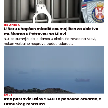
HRONIKA
U Boru uhapšen mladić osumnjičen za ubistvo
muškarca u Petrovcu na Mlavi
N.U. se sumnjiči da je danas u okolini Petrovca na Mlavi,
nakon verbalne rasprave, zadao udarac
četrdesetjednogodišnjem muškarcu
SVET
Iran postavio uslove SAD za ponovno otvaranje
Ormuskog moreuza