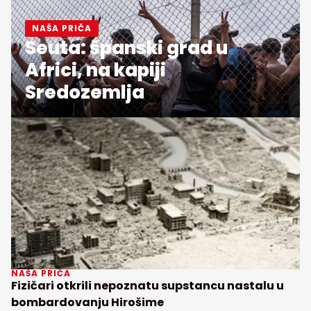
NAŠA PRIČA
Seuta: španski grad u
Africi, na kapiji
Sredozemlja
NAŠA PRIČA
Fizičari otkrili nepoznatu supstancu nastalu u
bombardovanju Hirošime