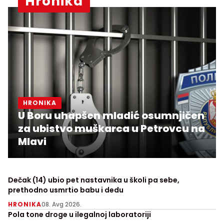
Hronika
HRONIKA
U Boru uhapšen mladić osumnjičen
za ubistvo muškarca u Petrovcu na
Mlavi
Dečak (14) ubio pet nastavnika u školi pa sebe,
prethodno usmrtio babu i dedu
HRONIKA
08. Avg 2026.
Pola tone droge u ilegalnoj laboratoriji