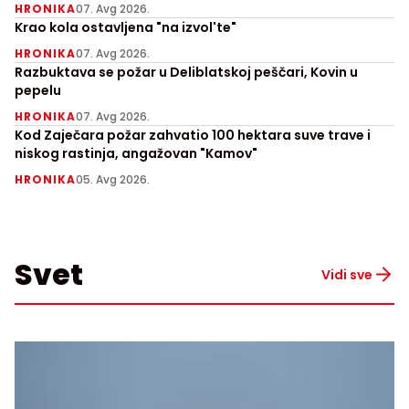
HRONIKA
07. Avg 2026.
Krao kola ostavljena "na izvol'te"
HRONIKA
07. Avg 2026.
Razbuktava se požar u Deliblatskoj peščari, Kovin u
pepelu
HRONIKA
07. Avg 2026.
Kod Zaječara požar zahvatio 100 hektara suve trave i
niskog rastinja, angažovan "Kamov"
HRONIKA
05. Avg 2026.
Svet
Vidi sve