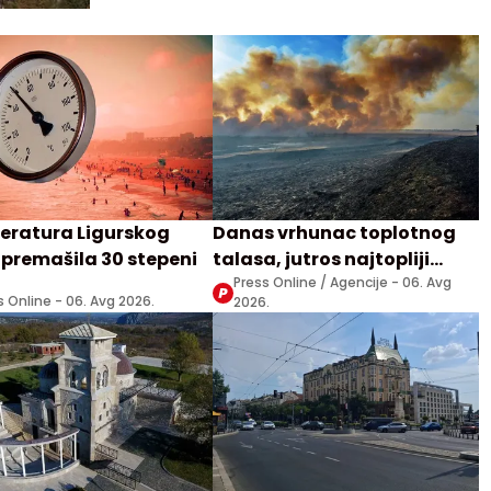
ratura Ligurskog
Danas vrhunac toplotnog
premašila 30 stepeni
talasa, jutros najtopliji
Zrenjanjin sa 30 stepeni
Press Online / Agencije -
06. Avg
s Online -
06. Avg 2026.
2026.