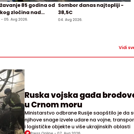
žavanje 85 godina od
Sombor danas najtopliji -
kog zločina nad
38,5C
a u Prebilovcima
. -
05. Avg 2026.
04. Avg 2026.
Vidi sv
Ruska vojska gađa brodov
u Crnom moru
Ministarstvo odbrane Rusije saopštilo je da s
njihove snage izvele udare na vojne, transpo
i logističke objekte u više ukrajinskih oblasti
Press Online -
07. Avg 2026.