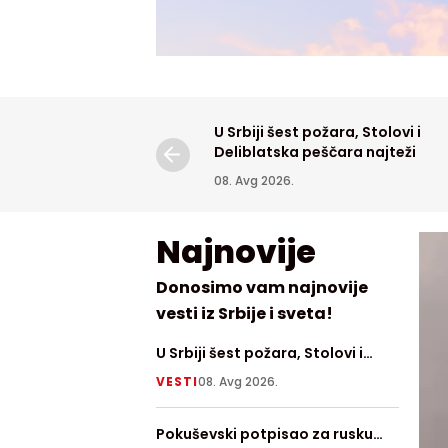
U Srbiji šest požara, Stolovi i
Deliblatska peščara najteži
08. Avg 2026.
Najnovije
Donosimo vam najnovije
vesti iz Srbije i sveta!
U Srbiji šest požara, Stolovi i
Krao k
Deliblatska peščara najteži
VESTI
08. Avg 2026.
HRONI
Pokuševski potpisao za rusku
Fudbal