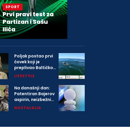
SPORT
Prvi pravi test za
Partizan i Sašu
Ilića
Poljak postao prvi
čovek koji je
preplivao Baltičko
more
LIFESTYLE
Na današnji dan:
Patentiran Bajerov
aspirin, neizbežni
deo svih kućnih
NOSTALGIJA
apoteka