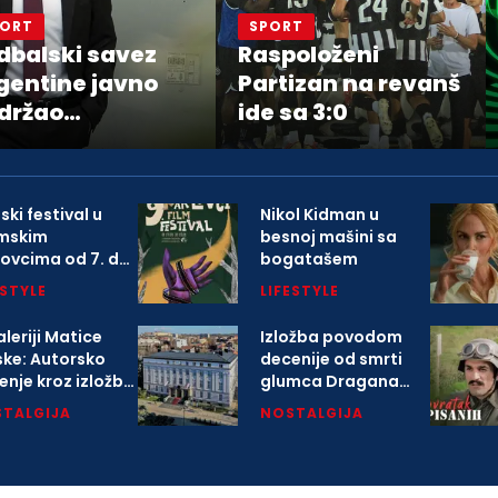
PORT
SPORT
dbalski savez
Raspoloženi
gentine javno
Partizan na revanš
držao
ide sa 3:0
edsednika FIFA
nija Infantina
ski festival u
Nikol Kidman u
mskim
besnoj mašini sa
lovcima od 7. do
bogatašem
avgusta
ESTYLE
LIFESTYLE
leriji Matice
Izložba povodom
ske: Autorsko
decenije od smrti
enje kroz izložbu
glumca Dragana
arlovačkoj
Nikolića
TALGIJA
NOSTALGIJA
opoliji