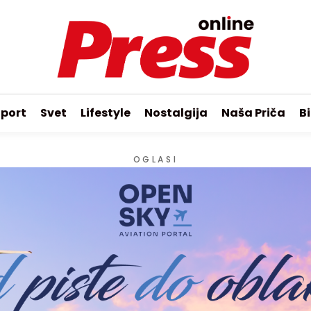
port
Svet
Lifestyle
Nostalgija
Naša Priča
Bi
OGLASI