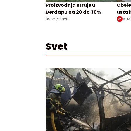
Proizvodnja struje u
Obele
Đerdapu na 20 do 30%
ustaš
Srbim
M. M
05. Avg 2026.
Svet