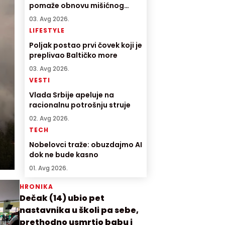
pomaže obnovu mišićnog
tkiva
03. Avg 2026.
LIFESTYLE
Poljak postao prvi čovek koji je
preplivao Baltičko more
03. Avg 2026.
VESTI
Vlada Srbije apeluje na
racionalnu potrošnju struje
02. Avg 2026.
TECH
Nobelovci traže: obuzdajmo AI
dok ne bude kasno
01. Avg 2026.
HRONIKA
Dečak (14) ubio pet
nastavnika u školi pa sebe,
prethodno usmrtio babu i