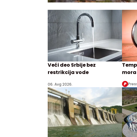
Veći deo Srbije bez
Tempe
restrikcija vode
mora 
Pres
06. Avg 2026.