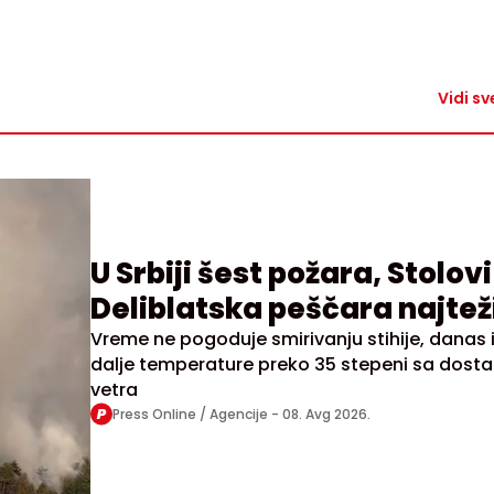
Vidi sv
U Srbiji šest požara, Stolovi 
Deliblatska peščara najtež
Vreme ne pogoduje smirivanju stihije, danas 
dalje temperature preko 35 stepeni sa dosta
vetra
Press Online / Agencije -
08. Avg 2026.