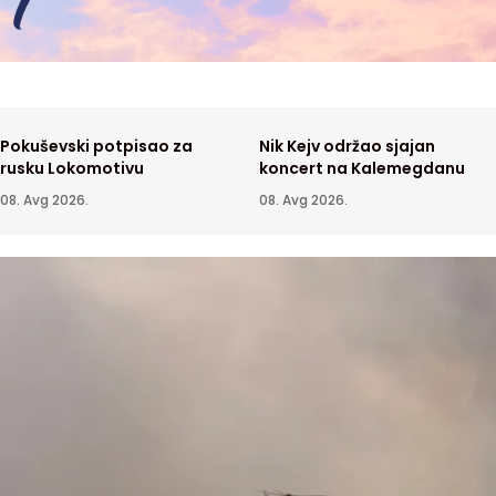
Pokuševski potpisao za
Nik Kejv održao sjajan
rusku Lokomotivu
koncert na Kalemegdanu
08. Avg 2026.
08. Avg 2026.
ola ostavljena "na izvol'te"
Raspoloženi Partizan na revanš
ide sa 3:0
KA
07. Avg 2026.
SPORT
06. Avg 2026.
ski savez Argentine javno
Veći deo Srbije bez restrikcija