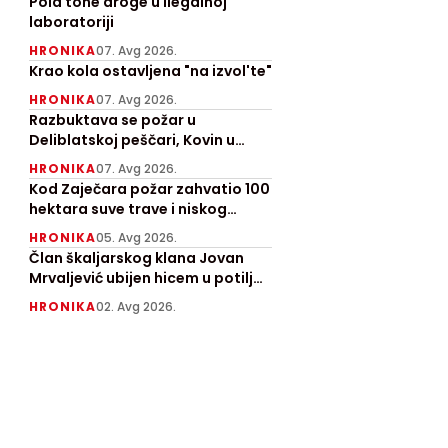
Pola tone droge u ilegalnoj
laboratoriji
HRONIKA
07. Avg 2026.
Krao kola ostavljena "na izvol'te"
HRONIKA
07. Avg 2026.
Razbuktava se požar u
Deliblatskoj peščari, Kovin u
pepelu
HRONIKA
07. Avg 2026.
Kod Zaječara požar zahvatio 100
hektara suve trave i niskog
rastinja, angažovan "Kamov"
HRONIKA
05. Avg 2026.
Član škaljarskog klana Jovan
Mrvaljević ubijen hicem u potiljak
kod Nikšića
HRONIKA
02. Avg 2026.