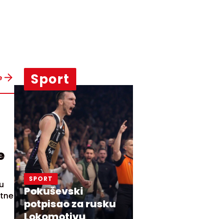
Sport
e
e
SPORT
u
Pokuševski
rtne
potpisao za rusku
Lokomotivu