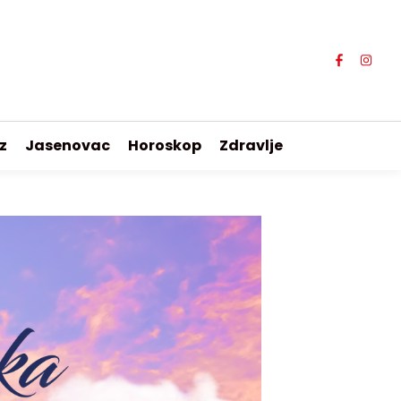
z
Jasenovac
Horoskop
Zdravlje