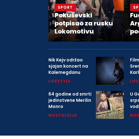
SPORT
S
Pokuševski
Fu
potpisao za rusku
Ar
Lokomotivu
po
pr
Đa
Nik Kejv održao
Film
sjajan koncert na
Sre
Kalemegdanu
Kar
9. 
LIFESTYLE
LIF
64 godine od smrti
U Ga
jedinstvene Merilin
srp
Monro
vođ
o K
NOSTALGIJA
NOS
mitr