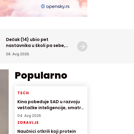
Dečak (14) ubio pet
Pola tone droge u ilegalno
nastavnika u školi pa sebe,
laboratoriji
prethodno usmrtio babu i
08. Avg 2026.
07. Avg 2026.
dedu
Popularno
TECH
Kina pobeđuje SAD u razvoju
veštačke inteligencije, smatra
direktor američke AI
04. Avg 2026.
kompanije
ZDRAVLJE
Naučnici otkrili koji protein