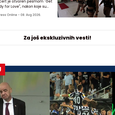
cert je otvoren pesmom "Get
y for Love", nakon koje su
dile "From Her to Eternity", "Train
ress Online -
08. Avg 2026.
g-Suffering" i naslovna numera
poslednjeg albuma "Wild God"
Za još ekskluzivnih vesti!
U