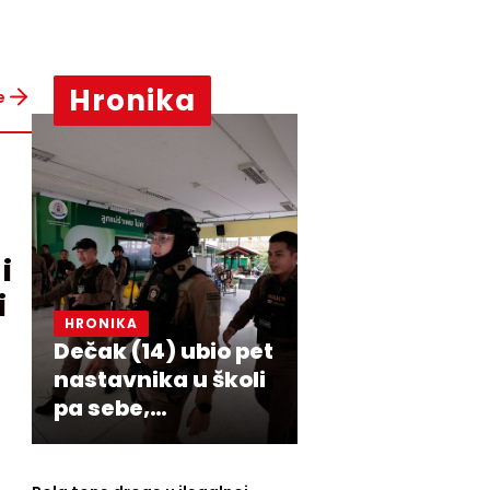
Hronika
e
i
i
HRONIKA
i
Dečak (14) ubio pet
nastavnika u školi
pa sebe,
prethodno usmrtio
babu i dedu