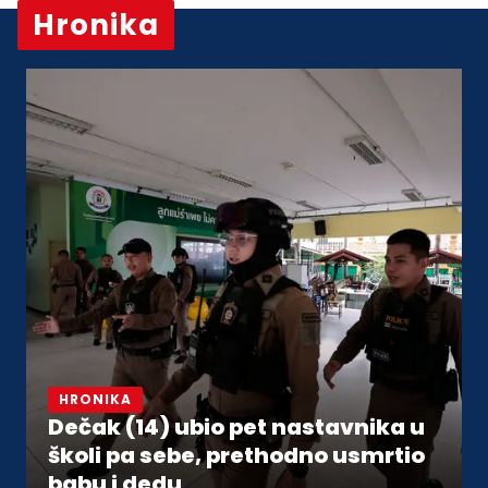
Hronika
Vidi sve
HRONIKA
Dečak (14) ubio pet nastavnika u
školi pa sebe, prethodno usmrtio
babu i dedu