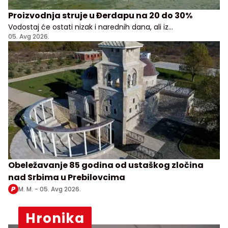
Proizvodnja struje u Đerdapu na 20 do 30%
Vodostaj će ostati nizak i narednih dana, ali iz
Elektroprivrede Srbije uveravaju da građani i privreda
05. Avg 2026.
nemaju razloga za brigu
Obeležavanje 85 godina od ustaškog zločina
nad Srbima u Prebilovcima
M. M. -
05. Avg 2026.
Hronika