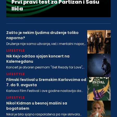
Prvi pravi test za Partizan i Sašu
Ilića
Zašto je nekim ljudima druženje toliko
naporno?
Druženje nije samo uživanje, već i mentalni napor,
ponekad i snažna senzorna stimulacija, koja ne
LIFESTYLE
odgovara svima podjednako
Nik Kejv održao sjajan koncert na
Kalemegdanu
Koncert je otvoren pesmom "Get Ready for Love",
nakon koje su usledile "From Her to Eternity", "Train
LIFESTYLE
Long-Suffering" i naslovna numera sa poslednjeg
albuma "Wild God"
Filmski festival u Sremskim Karlovcima od
7. do 9. avgusta
Karlovci Film Festival i ove godine nastavlja da
neguje dijalog između filmske baštine i
LIFESTYLE
savremenog autorskog izraza
Nikol Kidman u besnoj mašini sa
bogatašem
Nikol je bila sjajno raspoložena pa nije skrivala