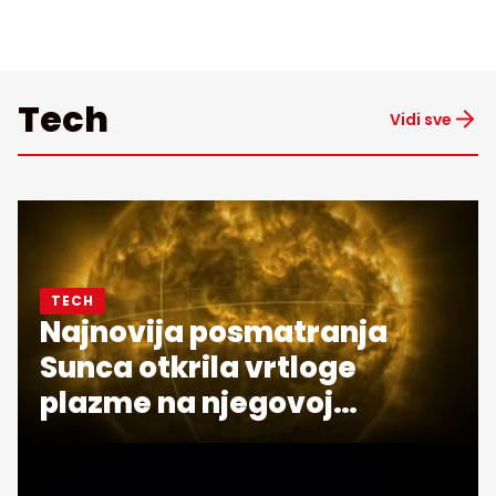
Tech
Vidi sve
TECH
Najnovija posmatranja
Sunca otkrila vrtloge
plazme na njegovoj
površini