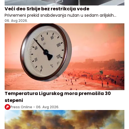
Veći deo Srbije bez restrikcija vode
Privremeni prekid snabdevanja nužan u sedam ariljskih
naselja
06. Avg 2026.
Temperatura Ligurskog mora premašila 30
stepeni
Press Online -
06. Avg 2026.