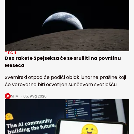
TECH
Deo rakete Spejseksa će se srušiti na površinu
Meseca
Svemirski otpad će podići oblak lunarne prašine koji
će verovatno biti osvetljen sunčevom svetlošću
M. M. -
05. Avg 2026.