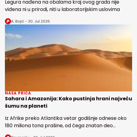
Legura nađena na obalama kraj ovog grada nije
viđena ni u prirodi, niti u laboratorijskim uslovima
A. Bojić -
30. Jul 2026.
NAŠA PRIČA
Sahara i Amazonija: Kako pustinja hrani najveću
šumu na planeti
Iz Afrike preko Atlantika vetar godišnje odnese oko
180 miliona tona prašine, od čega znatan deo
snabdeva fosforom najveću tropsku kišnu šumu na