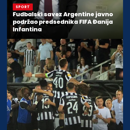
SPORT
Fudbalski savez Argentine javno
podržao predsednika FIFA Đanija
Infantina