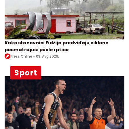
Kako stanovnici Fidžija predviđaju ciklone
posmatrajući pčele i ptice
Press Online -
03. Avg 2026.
Sport