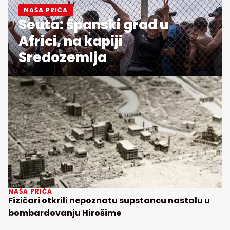
NAŠA PRIČA
Seuta: španski grad u
Africi, na kapiji
Sredozemlja
NAŠA PRIČA
Fizičari otkrili nepoznatu supstancu nastalu u
bombardovanju Hirošime