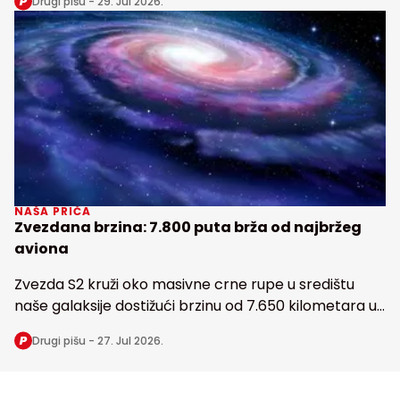
Drugi pišu -
29. Jul 2026.
Zemlji
NAŠA PRIČA
Zvezdana brzina: 7.800 puta brža od najbržeg
aviona
Zvezda S2 kruži oko masivne crne rupe u središtu
naše galaksije dostižući brzinu od 7.650 kilometara u
sekundi
Drugi pišu -
27. Jul 2026.