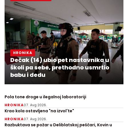
HRONIKA
Dečak (14) ubio pet nastavnika u
školi pa sebe, prethodno usmrtio
babu i dedu
Pola tone droge u ilegalnoj laboratoriji
HRONIKA
07. Avg 2026.
Krao kola ostavljena "na izvol'te"
HRONIKA
07. Avg 2026.
Razbuktava se požar u Deliblatskoj peščari, Kovin u