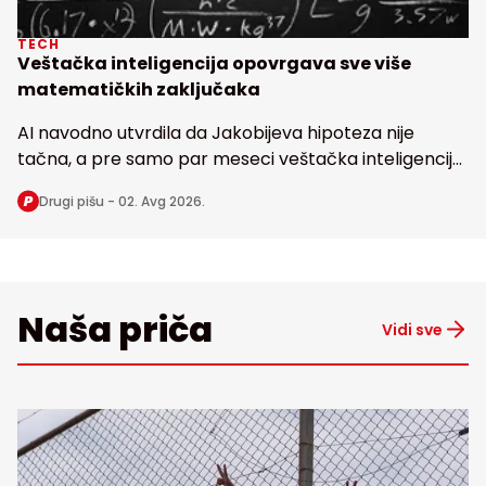
TECH
Veštačka inteligencija opovrgava sve više
matematičkih zaključaka
AI navodno utvrdila da Jakobijeva hipoteza nije
tačna, a pre samo par meseci veštačka inteligencija
dovela u pitanje i poznatu Erdoševu hipotezu, obe
Drugi pišu -
02. Avg 2026.
stare bezmalo 100 godina
Naša priča
Vidi sve