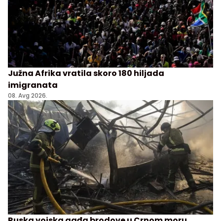
Južna Afrika vratila skoro 180 hiljada
imigranata
08. Avg 2026.
Ruska vojska gađa brodove u Crnom moru