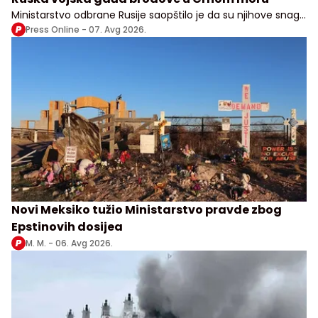
Ministarstvo odbrane Rusije saopštilo je da su njihove snage
izvele udare na vojne, transportne i logističke objekte u više
Press Online -
07. Avg 2026.
ukrajinskih oblasti
Novi Meksiko tužio Ministarstvo pravde zbog
Epstinovih dosijea
M. M. -
06. Avg 2026.