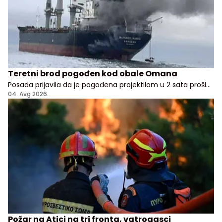
Teretni brod pogođen kod obale Omana
Posada prijavila da je pogođena projektilom u 2 sata prošle
noći, nema potvrde odakle je napad pokrenut
04. Avg 2026.
Požar na Atici na tri fronta, vatrogasci