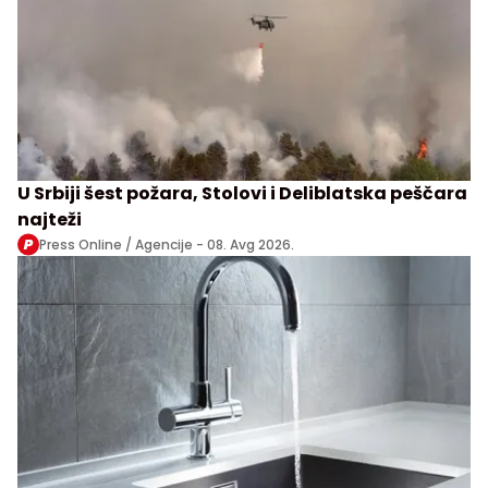
U Srbiji šest požara, Stolovi i Deliblatska peščara
najteži
Press Online / Agencije -
08. Avg 2026.