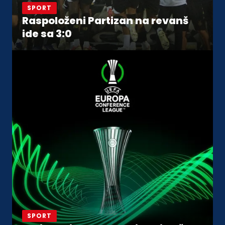
SPORT
Raspoloženi Partizan na revanš
ide sa 3:0
SPORT