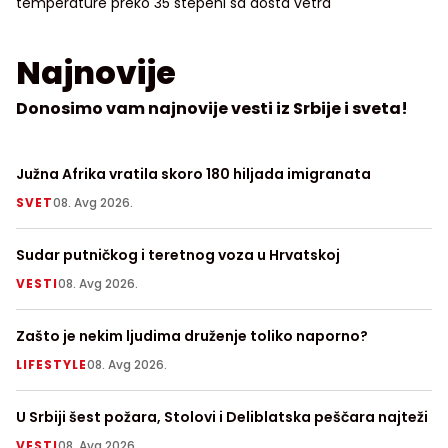
temperature preko 35 stepeni sa dosta vetra
Najnovije
Donosimo vam najnovije vesti iz Srbije i sveta!
Južna Afrika vratila skoro 180 hiljada imigranata
Ni
SVET
08. Avg 2026.
LI
Sudar putničkog i teretnog voza u Hrvatskoj
De
pr
VESTI
08. Avg 2026.
H
Zašto je nekim ljudima druženje toliko naporno?
Po
LIFESTYLE
08. Avg 2026.
H
U Srbiji šest požara, Stolovi i Deliblatska peščara najteži
Kr
VESTI
08. Avg 2026.
H