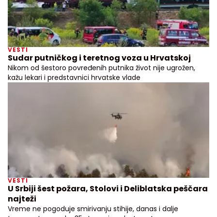
VESTI
Sudar putničkog i teretnog voza u Hrvatskoj
Nikom od šestoro povređenih putnika život nije ugrožen,
kažu lekari i predstavnici hrvatske vlade
VESTI
U Srbiji šest požara, Stolovi i Deliblatska peščara
najteži
Vreme ne pogoduje smirivanju stihije, danas i dalje