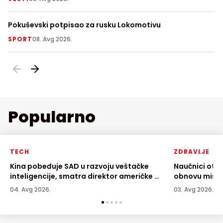
Pokuševski potpisao za rusku Lokomotivu
Fu
FI
SPORT
08. Avg 2026.
S
Popularno
TECH
ZDRAVLJE
Kina pobeđuje SAD u razvoju veštačke
Naučnici otkr
inteligencije, smatra direktor američke AI
obnovu mišić
kompanije
04. Avg 2026.
03. Avg 2026.