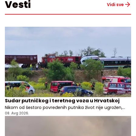
Vesti
Vidi sve
Sudar putničkog i teretnog voza u Hrvatskoj
Nikom od šestoro povređenih putnika život nije ugrožen,
kažu lekari i predstavnici hrvatske vlade
08. Avg 2026.