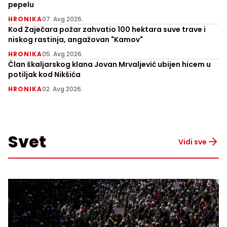
pepelu
HRONIKA
07. Avg 2026.
Kod Zaječara požar zahvatio 100 hektara suve trave i
niskog rastinja, angažovan "Kamov"
HRONIKA
05. Avg 2026.
Član škaljarskog klana Jovan Mrvaljević ubijen hicem u
potiljak kod Nikšića
HRONIKA
02. Avg 2026.
Svet
Vidi sve