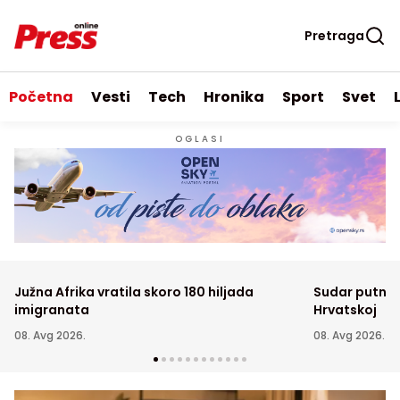
Pretraga
Početna
Vesti
Tech
Hronika
Sport
Svet
OGLASI
Južna Afrika vratila skoro 180 hiljada
Sudar putnič
imigranata
Hrvatskoj
08. Avg 2026.
08. Avg 2026.