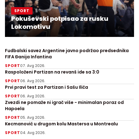
SPORT
Pokuševski potpisao za rusku
Lokomotivu
Fudbalski savez Argentine javno podržao predsednika
FIFA Đanija Infantina
SPORT
07. Avg 2026.
Raspoloženi Partizan na revanš ide sa 3:0
SPORT
06. Avg 2026.
Prvi pravi test za Partizan i Sašu Ilića
SPORT
06. Avg 2026.
Zvezdi ne pomaže ni igrač više - minimalan poraz od
Hapoela
SPORT
05. Avg 2026.
Kecmanović u drugom kolu Mastersa u Montrealu
SPORT
04. Avg 2026.