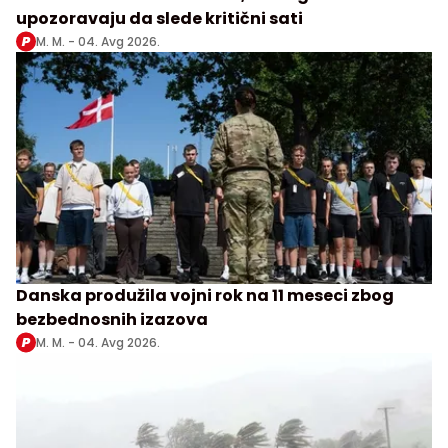
upozoravaju da slede kritični sati
M. M. -
04. Avg 2026.
Danska produžila vojni rok na 11 meseci zbog
bezbednosnih izazova
M. M. -
04. Avg 2026.