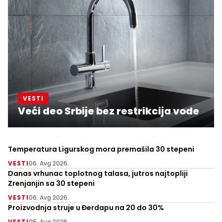
VESTI
Veći deo Srbije bez restrikcija vode
Temperatura Ligurskog mora premašila 30 stepeni
VESTI
06. Avg 2026.
Danas vrhunac toplotnog talasa, jutros najtopliji
Zrenjanjin sa 30 stepeni
VESTI
06. Avg 2026.
Proizvodnja struje u Đerdapu na 20 do 30%
VESTI
05. Avg 2026.