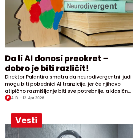
Da li AI donosi preokret –
dobro je biti različit!
Direktor Palantira smatra da neurodivergentni ljudi
mogu biti pobednici AI tranzicije, jer će njihovo
atipično razmišljanje biti sve potrebnije, a klasično
znanje sve manje upotrebljivo
A. B. -
12. Apr 2026.
Vesti