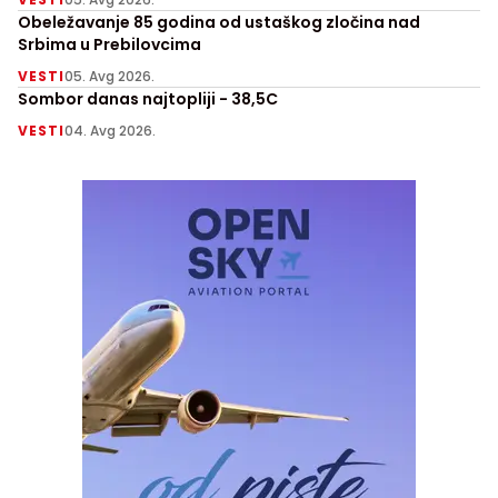
Obeležavanje 85 godina od ustaškog zločina nad
Srbima u Prebilovcima
VESTI
05. Avg 2026.
Sombor danas najtopliji - 38,5C
VESTI
04. Avg 2026.