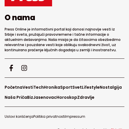
O nama
Press Online je informativni portal koji donosi najnovije vesti iz
Srbije i sveta, pružajući pravovremene i tačne informacije o
aktuelnim dešavanjima. Naša misija je da čitaocima obezbedimo
relevantne i pouzdane vesti koje oblikuju svakodnevni život, uz
kontinuirano praćenje ključnih događaja u zemlji i inostranstvu.
Početna
Vesti
Tech
Hronika
Sport
Svet
Lifestyle
Nostalgija
Naša Priča
Biz
Jasenovac
Horoskop
Zdravlje
Uslovi korišćenja
Politika privatnosti
Impressum