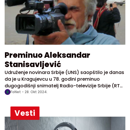
Preminuo Aleksandar
Stanisavljević
Udruženje novinara Srbije (UNS) saopštilo je danas
da je u Kragujevcu u 78. godini preminuo
dugogodišnji snimatelj Radio-televizije Srbije (RTS)
i član Udruženja Aleksandar Stanisavljević.
FoNet -
28. Okt 2024.
Vesti