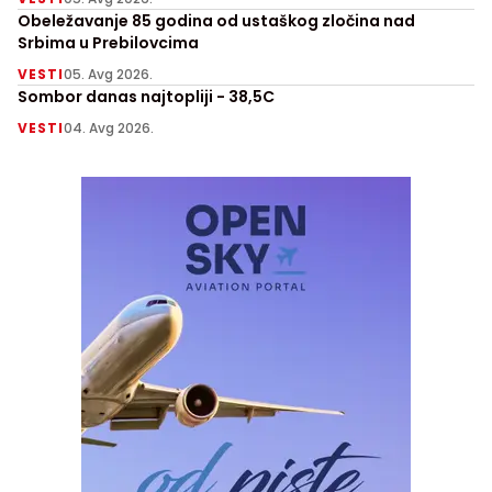
Obeležavanje 85 godina od ustaškog zločina nad
Srbima u Prebilovcima
VESTI
05. Avg 2026.
Sombor danas najtopliji - 38,5C
VESTI
04. Avg 2026.