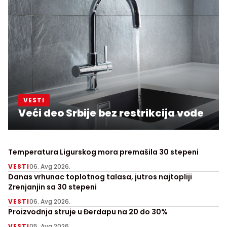
VESTI
Veći deo Srbije bez restrikcija vode
Temperatura Ligurskog mora premašila 30 stepeni
VESTI
06. Avg 2026.
Danas vrhunac toplotnog talasa, jutros najtopliji
Zrenjanjin sa 30 stepeni
VESTI
06. Avg 2026.
Proizvodnja struje u Đerdapu na 20 do 30%
VESTI
05. Avg 2026.