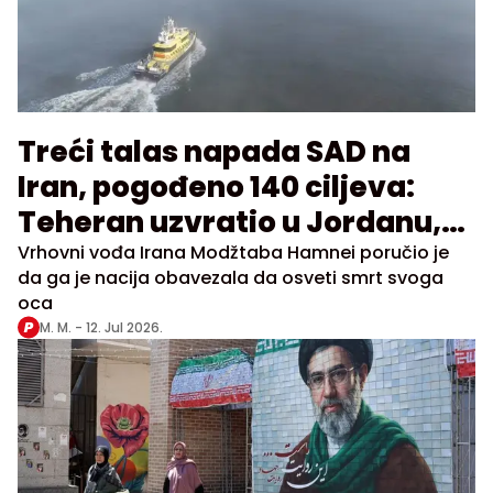
Treći talas napada SAD na
Iran, pogođeno 140 ciljeva:
Teheran uzvratio u Jordanu,
Kuvajtu i Bahreinu
Vrhovni vođa Irana Modžtaba Hamnei poručio je
da ga je nacija obavezala da osveti smrt svoga
oca
M. M. -
12. Jul 2026.