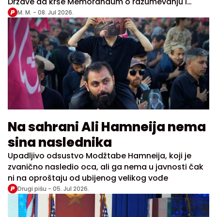
Države da krše Memorandum o razumevanju i
poručio da je era maltretiranja i iznude završena
M. M. -
08. Jul 2026.
Na sahrani Ali Hamneija nema
sina naslednika
Upadljivo odsustvo Modžtabe Hamneija, koji je
zvanično nasledio oca, ali ga nema u javnosti čak
ni na oproštaju od ubijenog velikog vođe
Drugi pišu -
05. Jul 2026.