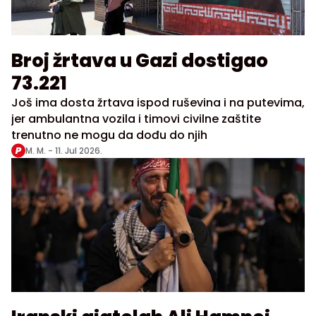
Broj žrtava u Gazi dostigao
73.221
Još ima dosta žrtava ispod ruševina i na putevima,
jer ambulantna vozila i timovi civilne zaštite
trenutno ne mogu da dođu do njih
M. M. -
11. Jul 2026.