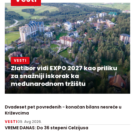
VESTI
Zlatibor vidi EXPO 2027 kao priliku
za snažniji iskorak ka
međunarodnom tržištu
Dvadeset pet povređenih - konačan bilans nesreće u
Križevcima
VESTI
09. Avg 2026.
VREME DANAS: Do 36 stepeni Celzijusa