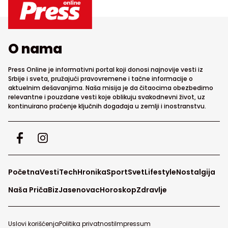
O nama
Press Online je informativni portal koji donosi najnovije vesti iz
Srbije i sveta, pružajući pravovremene i tačne informacije o
aktuelnim dešavanjima. Naša misija je da čitaocima obezbedimo
relevantne i pouzdane vesti koje oblikuju svakodnevni život, uz
kontinuirano praćenje ključnih događaja u zemlji i inostranstvu.
Početna
Vesti
Tech
Hronika
Sport
Svet
Lifestyle
Nostalgija
Naša Priča
Biz
Jasenovac
Horoskop
Zdravlje
Uslovi korišćenja
Politika privatnosti
Impressum