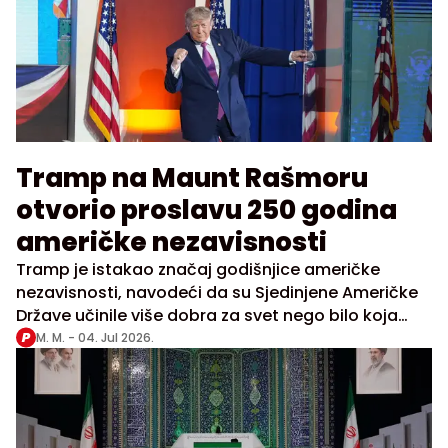
Tramp na Maunt Rašmoru
otvorio proslavu 250 godina
američke nezavisnosti
Tramp je istakao značaj godišnjice američke
nezavisnosti, navodeći da su Sjedinjene Američke
Države učinile više dobra za svet nego bilo koja
druga država
M. M. -
04. Jul 2026.