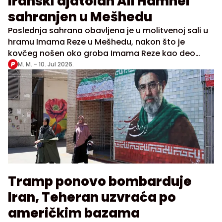
Iranski ajatolah Ali Hamnei
sahranjen u Mešhedu
Poslednja sahrana obavljena je u molitvenoj sali u
hramu Imama Reze u Mešhedu, nakon što je
kovčeg nošen oko groba Imama Reze kao deo
pogrebnih obreda
M. M. -
10. Jul 2026.
Tramp ponovo bombarduje
Iran, Teheran uzvraća po
američkim bazama