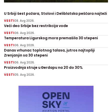
U Srbiji šest požara, Stolovi i Deliblatska peščara najteži
VESTI
08. Avg 2026.
Veći deo Srbije bez restrikcija vode
VESTI
06. Avg 2026.
Temperatura Ligurskog mora premašila 30 stepeni
VESTI
06. Avg 2026.
Danas vrhunac toplotnog talasa, jutros najtopliji
Zrenjanjin sa 30 stepeni
VESTI
06. Avg 2026.
Proizvodnja struje u Đerdapu na 20 do 30%
VESTI
05. Avg 2026.