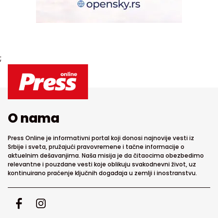
;
O nama
Press Online je informativni portal koji donosi najnovije vesti iz
Srbije i sveta, pružajući pravovremene i tačne informacije o
aktuelnim dešavanjima. Naša misija je da čitaocima obezbedimo
relevantne i pouzdane vesti koje oblikuju svakodnevni život, uz
kontinuirano praćenje ključnih događaja u zemlji i inostranstvu.