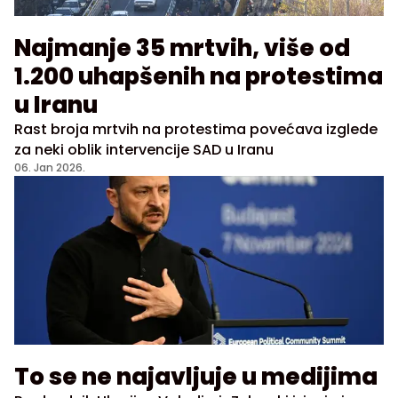
Najmanje 35 mrtvih, više od
1.200 uhapšenih na protestima
u Iranu
Rast broja mrtvih na protestima povećava izglede
za neki oblik intervencije SAD u Iranu
06. Jan 2026.
To se ne najavljuje u medijima