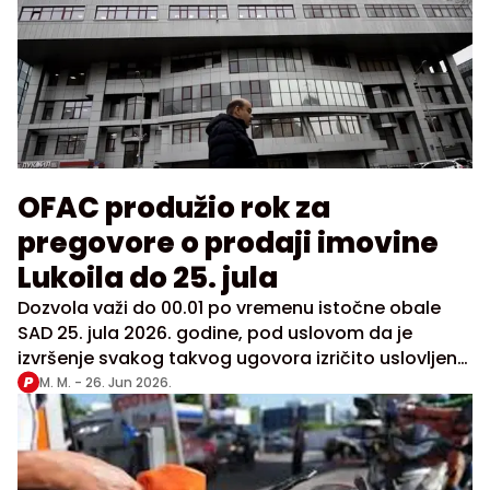
OFAC produžio rok za
pregovore o prodaji imovine
Lukoila do 25. jula
Dozvola važi do 00.01 po vremenu istočne obale
SAD 25. jula 2026. godine, pod uslovom da je
izvršenje svakog takvog ugovora izričito uslovljeno
dobijanjem posebnog odobrenja Kancelarije za
M. M. -
26. Jun 2026.
kontrolu strane imovine