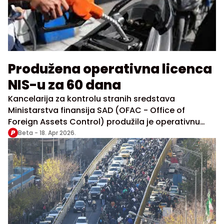
Produžena operativna licenca
NIS-u za 60 dana
Kancelarija za kontrolu stranih sredstava
Ministarstva finansija SAD (OFAC - Office of
Foreign Assets Control) produžila je operativnu
licencu Naftnoj industriji Srbije, na 60 dana, do 16.
Beta -
18. Apr 2026.
juna