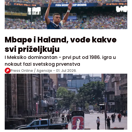
Mbape i Haland, vođe kakve
svi priželjkuju
I Meksiko dominantan - prvi put od 1986. igra u
nokaut fazi svetskog prvenstva
Press Online / Agencije -
01. Jul 2026.