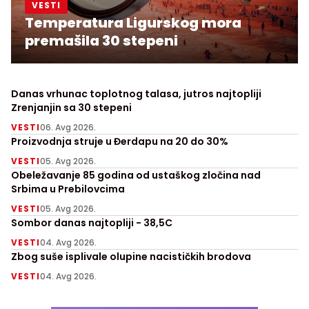
VESTI
Temperatura Ligurskog mora
premašila 30 stepeni
Danas vrhunac toplotnog talasa, jutros najtopliji
Zrenjanjin sa 30 stepeni
VESTI
06. Avg 2026.
Proizvodnja struje u Đerdapu na 20 do 30%
VESTI
05. Avg 2026.
Obeležavanje 85 godina od ustaškog zločina nad
Srbima u Prebilovcima
VESTI
05. Avg 2026.
Sombor danas najtopliji - 38,5C
VESTI
04. Avg 2026.
Zbog suše isplivale olupine nacističkih brodova
VESTI
04. Avg 2026.