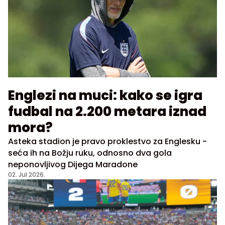
Englezi na muci: kako se igra
fudbal na 2.200 metara iznad
mora?
Asteka stadion je pravo proklestvo za Englesku -
seća ih na Božju ruku, odnosno dva gola
neponovljivog Dijega Maradone
02. Jul 2026.