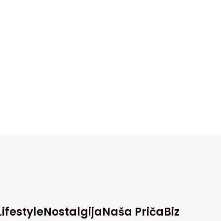
Lifestyle
Nostalgija
Naša Priča
Biz