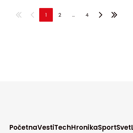
...
1
2
4
Početna
Vesti
Tech
Hronika
Sport
Svet