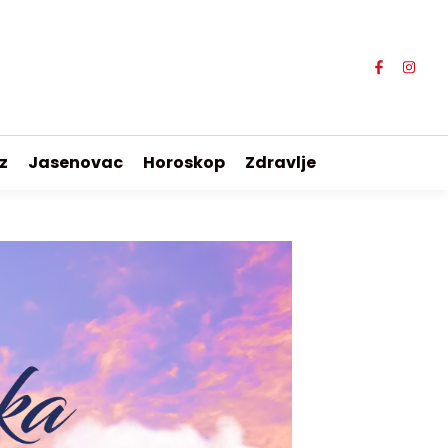
z
Jasenovac
Horoskop
Zdravlje