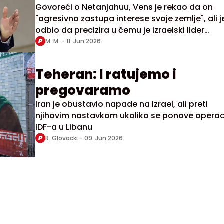
usklađeni
Govoreći o Netanjahuu, Vens je rekao da on
"agresivno zastupa interese svoje zemlje", ali j
odbio da precizira u čemu je izraelski lider
eventualno napravio greške, navodeći da su
M. M. -
11. Jun 2026.
takve teme "bolje ostaviti u tajnosti"
Teheran: I ratujemo i
pregovaramo
Iran je obustavio napade na Izrael, ali preti
njihovim nastavkom ukoliko se ponove operac
IDF-a u Libanu
R. Glovacki -
09. Jun 2026.