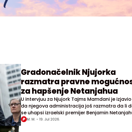
Gradonačelnik Njujorka
razmatra pravne mogućnos
za hapšenje Netanjahua
U intervjuu za Njujork Tajms Mamdani je izjavio
da njegova administracija još razmatra da li 
se uhapsi izraelski premijer Benjamin Netanjah
ukoliko u septembru ove godine dođe u Njujor
M. M. -
19. Jul 2026.
zasedanje Generalne skupštine Ujedinjenih nac