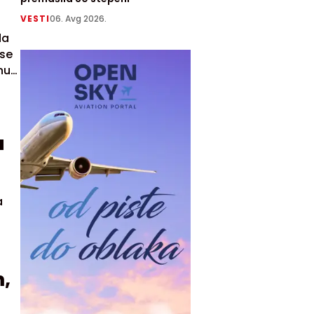
VESTI
06. Avg 2026.
da
 se
nut,
u
a
,