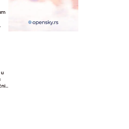
vam
kao
 u
a
čnih