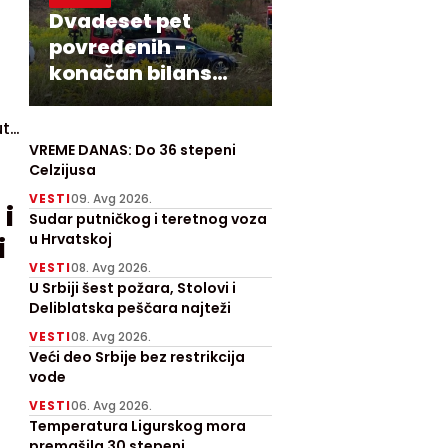
Dvadeset pet
povređenih -
konačan bilans
nesreće u
Križevcima
ut
VREME DANAS: Do 36 stepeni
Celzijusa
VESTI
09. Avg 2026.
Sudar putničkog i teretnog voza
u Hrvatskoj
i
VESTI
08. Avg 2026.
U Srbiji šest požara, Stolovi i
Deliblatska peščara najteži
VESTI
08. Avg 2026.
Veći deo Srbije bez restrikcija
lnih
vode
VESTI
06. Avg 2026.
Temperatura Ligurskog mora
premašila 30 stepeni