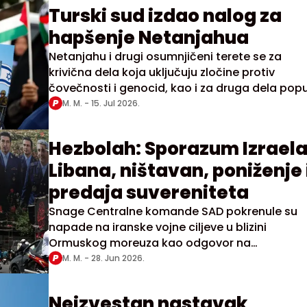
Turski sud izdao nalog za
hapšenje Netanjahua
Netanjahu i drugi osumnjičeni terete se za
krivična dela koja uključuju zločine protiv
čovečnosti i genocid, kao i za druga dela pop
nanošenja teških povreda
M. M. -
15. Jul 2026.
Hezbolah: Sporazum Izraela i
Libana, ništavan, poniženje 
predaja suvereniteta
Snage Centralne komande SAD pokrenule su
napade na iranske vojne ciljeve u blizini
Ormuskog moreuza kao odgovor na
"kontinuiranu iransku agresiju protiv komercija
M. M. -
28. Jun 2026.
brodova"
Neizvestan nastavak