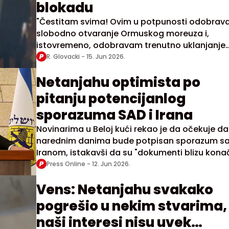
blokadu
"Čestitam svima! Ovim u potpunosti odobra
slobodno otvaranje Ormuskog moreuza i,
istovremeno, odobravam trenutno uklanjanje
pomorske blokade Sjedinjenih Država. Brodovi
R. Glovacki -
15. Jun 2026.
sveta, pokrenite motore. Neka nafta teče", re
Netanjahu optimista po
je Tramp
pitanju potencijanlog
sporazuma SAD i Irana
Novinarima u Beloj kući rekao je da očekuje da
narednim danima bude potpisan sporazum s
Iranom, istakavši da su "dokumenti blizu kona
oblika"
Press Online -
12. Jun 2026.
Vens: Netanjahu svakako
pogrešio u nekim stvarima,
naši interesi nisu uvek