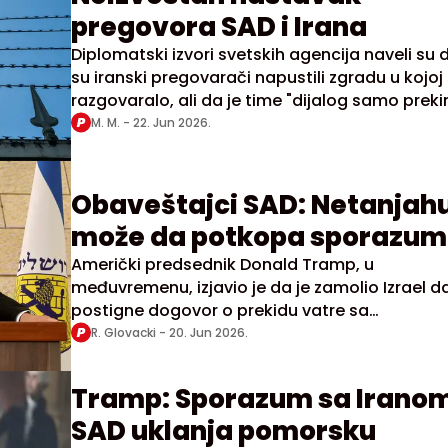
pregovora SAD i Irana
Diplomatski izvori svetskih agencija naveli su 
su iranski pregovarači napustili zgradu u kojoj
razgovaralo, ali da je time "dijalog samo preki
ali ne i okončan“
M. M. -
22. Jun 2026.
Obaveštajci SAD: Netanjah
može da potkopa sporazum
Američki predsednik Donald Tramp, u
međuvremenu, izjavio je da je zamolio Izrael d
postigne dogovor o prekidu vatre sa
Hezbolahom, ali nije precizirao da li je o tome
R. Glovacki -
20. Jun 2026.
razgovarao sa Netanjahuom
Tramp: Sporazum sa Iranom
SAD uklanja pomorsku