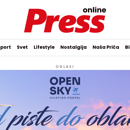
port
Svet
Lifestyle
Nostalgija
Naša Priča
Bi
OGLASI