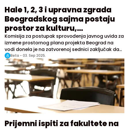
Hale 1, 2, 3 i upravna zgrada
Beogradskog sajma postaju
prostor za kulturu,
obrazovanje i zdravstvo
Komisija za postupak sprovođenja javnog uvida za
izmene prostornog plana projekta Beograd na
vodi donela je na zatvorenoj sednici zaključak da
će osnovni kompleks Beogradskog sajma koji
Beta -
03. Sep 2025.
obuhvata Hale 1, 2, 3 i upravnu zgradu biti definisan
kao kompleks javne namene za potrebe
obrazovanja, zdravstva, socijalne zaštite, kulture i
drugih javnih sadržaja, piše eKapija.
Prijemni ispiti za fakultete na