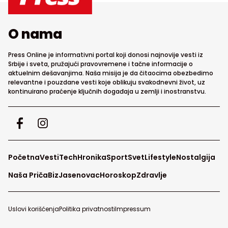
O nama
Press Online je informativni portal koji donosi najnovije vesti iz
Srbije i sveta, pružajući pravovremene i tačne informacije o
aktuelnim dešavanjima. Naša misija je da čitaocima obezbedimo
relevantne i pouzdane vesti koje oblikuju svakodnevni život, uz
kontinuirano praćenje ključnih događaja u zemlji i inostranstvu.
Početna
Vesti
Tech
Hronika
Sport
Svet
Lifestyle
Nostalgija
Naša Priča
Biz
Jasenovac
Horoskop
Zdravlje
Uslovi korišćenja
Politika privatnosti
Impressum