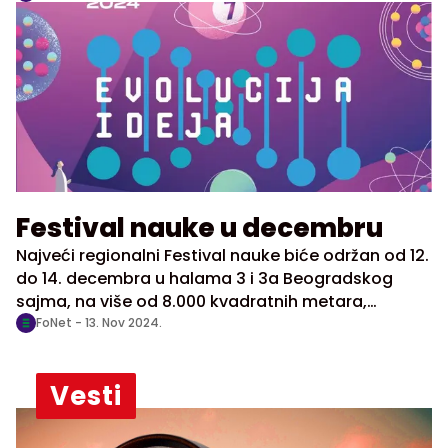
kao kulturnog dobra, ističući pet činjenica za koje
upozoravaju da ih je Vlada zanemarila, saopštilo je
Udruženje arhitekata Srbije.
Festival nauke u decembru
Najveći regionalni Festival nauke biće održan od 12.
do 14. decembra u halama 3 i 3a Beogradskog
sajma, na više od 8.000 kvadratnih metara,
saopštili su organizatori.
FoNet -
13. Nov 2024.
Vesti