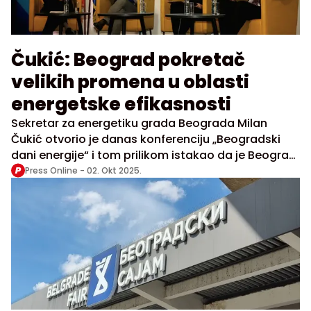
Čukić: Beograd pokretač
velikih promena u oblasti
energetske efikasnosti
Sekretar za energetiku grada Beograda Milan
Čukić otvorio je danas konferenciju „Beogradski
dani energije“ i tom prilikom istakao da je Beograd
pokretač velikih promena u oblasti energetske
Press Online -
02. Okt 2025.
efikasnosti.