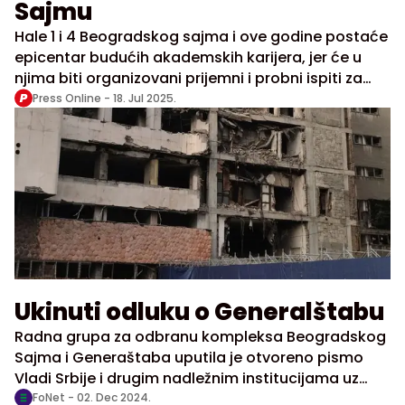
Sajmu
Hale 1 i 4 Beogradskog sajma i ove godine postaće
epicentar budućih akademskih karijera, jer će u
njima biti organizovani prijemni i probni ispiti za
upis na brojne fakultete Univerziteta u Beogradu. U
Press Online -
18. Jul 2025.
susret upisnoj godini 2025/26, Sajam će ugostiti
hiljade kandidata koji konkurišu za mesta na
prestižnim fakultetima.
Ukinuti odluku o Generalštabu
Radna grupa za odbranu kompleksa Beogradskog
Sajma i Generaštaba uputila je otvoreno pismo
Vladi Srbije i drugim nadležnim institucijama uz
zahtev za ukidanje Odluke o rušenju Generalštaba
FoNet -
02. Dec 2024.