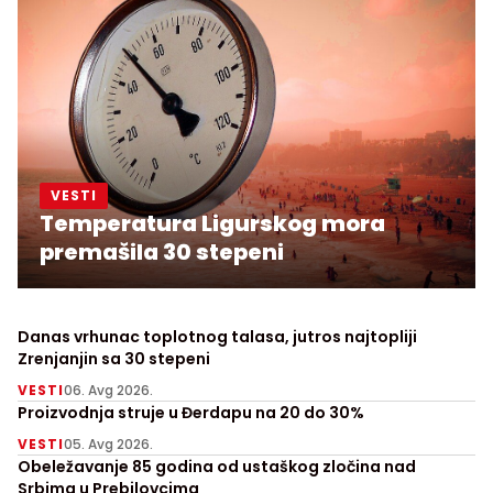
VESTI
Temperatura Ligurskog mora
premašila 30 stepeni
Danas vrhunac toplotnog talasa, jutros najtopliji
Zrenjanjin sa 30 stepeni
VESTI
06. Avg 2026.
Proizvodnja struje u Đerdapu na 20 do 30%
VESTI
05. Avg 2026.
Obeležavanje 85 godina od ustaškog zločina nad
Srbima u Prebilovcima