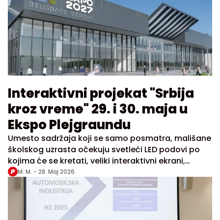
Interaktivni projekat "Srbija
kroz vreme" 29. i 30. maja u
Ekspo Plejgraundu
Umesto sadržaja koji se samo posmatra, mališane
školskog uzrasta očekuju svetleći LED podovi po
kojima će se kretati, veliki interaktivni ekrani,
specijalni video efekti, projekcije i timski izazovi
M. M. -
28. Maj 2026.
kroz koje će učiti kroz igru, pokret i istraživanje