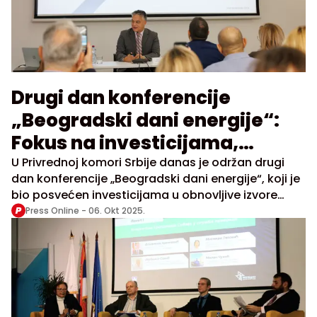
Drugi dan konferencije
„Beogradski dani energije“:
Fokus na investicijama,
elektromobilnosti i
U Privrednoj komori Srbije danas je održan drugi
dan konferencije „Beogradski dani energije“, koji je
upravljanju otpadom
bio posvećen investicijama u obnovljive izvore
energije, razvoju elektromobilnosti i unapređenju
Press Online -
06. Okt 2025.
sistema upravljanja otpadom.