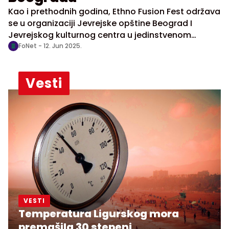
Kao i prethodnih godina, Ethno Fusion Fest održava
se u organizaciji Jevrejske opštine Beograd I
Jevrejskog kulturnog centra u jedinstvenom
ambijentu – u Dvorištu beogradske sinagoge, u
FoNet -
12. Jun 2025.
ulici Maršala Birjuzova 19, skrivenom kutku grada
gde se muzika i ljudi susreću pod otvorenim
Vesti
nebom.
VESTI
Temperatura Ligurskog mora
premašila 30 stepeni