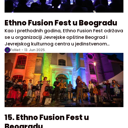
Ethno Fusion Fest u Beogradu
Kao i prethodnih godina, Ethno Fusion Fest održava
se u organizaciji Jevrejske opštine Beograd i
Jevrejskog kulturnog centra u jedinstvenom
ambijentu – u Dvorištu beogradske sinagoge, u
FoNet -
13. Jun 2025.
ulici Maršala Birjuzova 19, skrivenom kutku grada
gde se muzika i ljudi susreću pod otvorenim
nebom.
15. Ethno Fusion Fest u
Beogradu