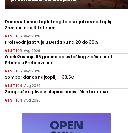
Danas vrhunac toplotnog talasa, jutros najtopliji
Zrenjanjin sa 30 stepeni
VESTI
06. Avg 2026.
Proizvodnja struje u Đerdapu na 20 do 30%
VESTI
05. Avg 2026.
Obeležavanje 85 godina od ustaškog zločina nad
Srbima u Prebilovcima
VESTI
05. Avg 2026.
Sombor danas najtopliji - 38,5C
VESTI
04. Avg 2026.
Zbog suše isplivale olupine nacističkih brodova
VESTI
04. Avg 2026.