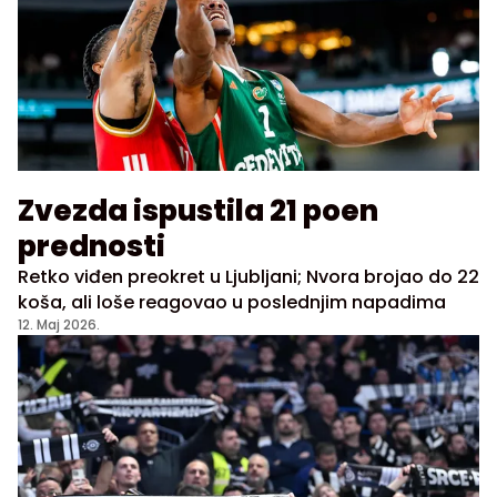
Zvezda ispustila 21 poen
prednosti
Retko viđen preokret u Ljubljani; Nvora brojao do 22
koša, ali loše reagovao u poslednjim napadima
12. Maj 2026.