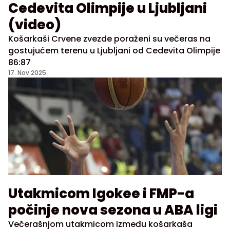
Cedevita Olimpije u Ljubljani
(video)
Košarkaši Crvene zvezde poraženi su večeras na
gostujućem terenu u Ljubljani od Cedevita Olimpije
86:87
17. Nov 2025.
Utakmicom Igokee i FMP-a
počinje nova sezona u ABA ligi
Večerašnjom utakmicom između košarkaša