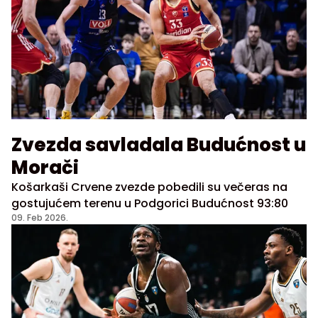
Zvezda savladala Budućnost u
Morači
Košarkaši Crvene zvezde pobedili su večeras na
gostujućem terenu u Podgorici Budućnost 93:80
09. Feb 2026.