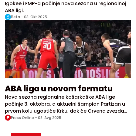
Igokee i FMP-a počinje nova sezona u regionalnoj
ABA ligi.
Beta -
03. Okt 2025.
ABA liga u novom formatu
Nova sezona regionalne košarkaške ABA lige
počinje 3. oktobra, a aktuelni šampion Partizan u
prvom kolu ugostiće Krku, dok će Crvena zvezda
dočekati Zadar, saopštilo je danas rukovodstvo
Press Online -
08. Avg 2025.
takmičenja.