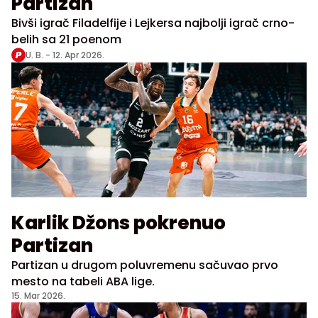
Partizan
Bivši igrač Filadelfije i Lejkersa najbolji igrač crno-
belih sa 21 poenom
U. B. -
12. Apr 2026.
Karlik Džons pokrenuo
Partizan
Partizan u drugom poluvremenu sačuvao prvo
mesto na tabeli ABA lige.
15. Mar 2026.