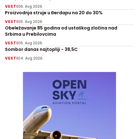
VESTI
06. Avg 2026.
Proizvodnja struje u Đerdapu na 20 do 30%
VESTI
05. Avg 2026.
Obeležavanje 85 godina od ustaškog zločina nad
Srbima u Prebilovcima
VESTI
05. Avg 2026.
Sombor danas najtopliji - 38,5C
VESTI
04. Avg 2026.