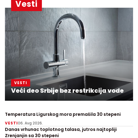
Vesti
VESTI
Veći deo Srbije bez restrikcija vode
Temperatura Ligurskog mora premašila 30 stepeni
VESTI
06. Avg 2026.
Danas vrhunac toplotnog talasa, jutros najtopliji
Zrenjanjin sa 30 stepeni