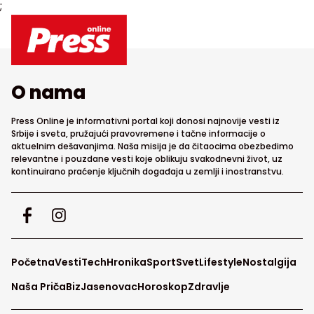
;
O nama
Press Online je informativni portal koji donosi najnovije vesti iz
Srbije i sveta, pružajući pravovremene i tačne informacije o
aktuelnim dešavanjima. Naša misija je da čitaocima obezbedimo
relevantne i pouzdane vesti koje oblikuju svakodnevni život, uz
kontinuirano praćenje ključnih događaja u zemlji i inostranstvu.
Početna
Vesti
Tech
Hronika
Sport
Svet
Lifestyle
Nostalgija
Naša Priča
Biz
Jasenovac
Horoskop
Zdravlje