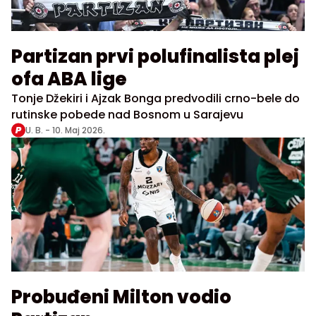
Partizan prvi polufinalista plej
ofa ABA lige
Tonje Džekiri i Ajzak Bonga predvodili crno-bele do
rutinske pobede nad Bosnom u Sarajevu
U. B. -
10. Maj 2026.
Probuđeni Milton vodio