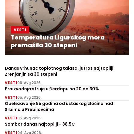
VESTI
Temperatura Ligurskog mora
premašila 30 stepeni
Danas vrhunac toplotnog talasa, jutros najtopliji
Zrenjanjin sa 30 stepeni
VESTI
06. Avg 2026.
Proizvodnja struje u Đerdapu na 20 do 30%
VESTI
05. Avg 2026.
Obeležavanje 85 godina od ustaškog zločina nad
Srbima u Prebilovcima
VESTI
05. Avg 2026.
Sombor danas najtopliji - 38,5C
VESTI
04. Avg 2026.