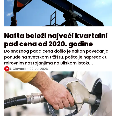
Nafta beleži najveći kvartalni
pad cena od 2020. godine
Do snažnog pada cena došlo je nakon povećanja
ponude na svetskom tržištu, pošto je napredak u
mirovnim nastojanjima na Bliskom istoku
omogućio intenziviranje plovidbe kroz Ormuski
R. Glovacki -
02. Jul 2026.
moreuz