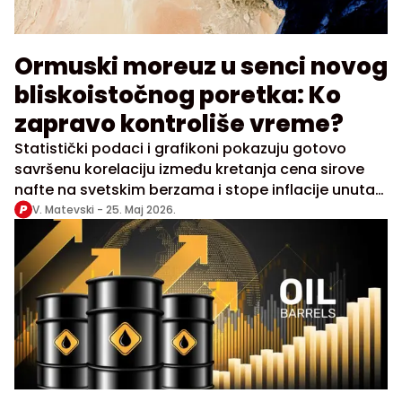
Ormuski moreuz u senci novog
bliskoistočnog poretka: Ko
zapravo kontroliše vreme?
Statistički podaci i grafikoni pokazuju gotovo
savršenu korelaciju između kretanja cena sirove
nafte na svetskim berzama i stope inflacije unutar
Sjedinjenih Država
V. Matevski -
25. Maj 2026.