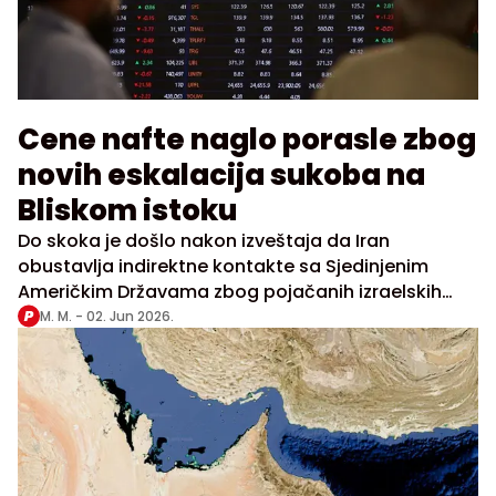
Cene nafte naglo porasle zbog
novih eskalacija sukoba na
Bliskom istoku
Do skoka je došlo nakon izveštaja da Iran
obustavlja indirektne kontakte sa Sjedinjenim
Američkim Državama zbog pojačanih izraelskih
vojnih operacija u Libanu
M. M. -
02. Jun 2026.