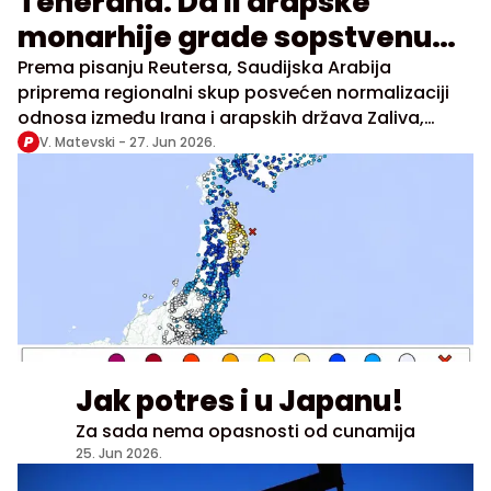
Teherana: Da li arapske
monarhije grade sopstvenu
bezbednosnu i energetsku
Prema pisanju Reutersa, Saudijska Arabija
priprema regionalni skup posvećen normalizaciji
arhitekturu?
odnosa između Irana i arapskih država Zaliva,
potpuno odvojeno od američko-iranskih
V. Matevski -
27. Jun 2026.
pregovora
Jak potres i u Japanu!
Za sada nema opasnosti od cunamija
25. Jun 2026.