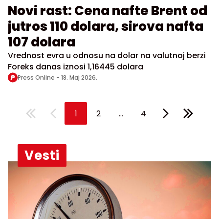
Novi rast: Cena nafte Brent od
jutros 110 dolara, sirova nafta
107 dolara
Vrednost evra u odnosu na dolar na valutnoj berzi
Foreks danas iznosi 1,16445 dolara
Press Online -
18. Maj 2026.
...
1
2
4
Vesti