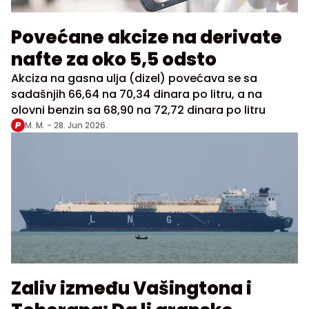
Povećane akcize na derivate
nafte za oko 5,5 odsto
Akciza na gasna ulja (dizel) povećava se sa
sadašnjih 66,64 na 70,34 dinara po litru, a na
olovni benzin sa 68,90 na 72,72 dinara po litru
M. M. -
28. Jun 2026.
Zaliv između Vašingtona i