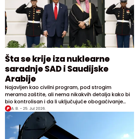
Šta se krije iza nuklearne
saradnje SAD i Saudijske
Arabije
Najavljen kao civilni program, pod strogim
merama zaštite, ali nema nikakvih detalja kako bi
bio kontrolisan i da li uključujuće obogaćivanje
uranijuma
A. B. -
25. Jul 2026.