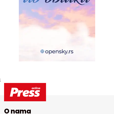
;
O nama