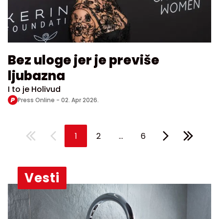
Bez uloge jer je previše
ljubazna
I to je Holivud
Press Online -
02. Apr 2026.
...
1
2
6
Vesti