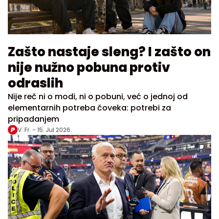
Zašto nastaje sleng? I zašto on
nije nužno pobuna protiv
odraslih
Nije reč ni o modi, ni o pobuni, već o jednoj od
elementarnih potreba čoveka: potrebi za
pripadanjem
V. Fr. -
15. Jul 2026.