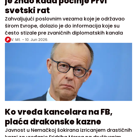
je znao kada počinje Prvi
svetski rat
Zahvaljujući poslovnim vezama koje je održavao
širom Evrope, dolazio je do informacija koje su
često stizale pre zvaničnih diplomatskih kanala
V. Mt. -
10. Jun 2026.
Ko vređa kancelara na FB,
plaća drakonske kazne
Javnost u Nemačkoj šokirana izricanjem drastičnih