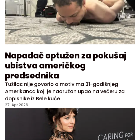
Napadač optužen za pokušaj
ubistva američkog
predsednika
Tužilac nije govorio o motivima 31-godišnjeg
Amerikanca koji je naoružan upao na večeru za
dopisnike iz Bele kuće
27. Apr 2026.