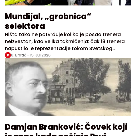
Mundijal, „grobnica“
selektora
Ništa tako ne potvrđuje koliko je posao trenera
neizvestan, kao velika takmičenja: čak 18 trenera
napustilo je reprezentacije tokom Svetskog
prvenstva koje još traje
U. Bratić -
15. Jul 2026.
Damjan Branković: Čovek koji