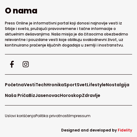
O nama
Press Online je informativni portal koji donosi najnovije vesti iz
Srbije i sveta, pružajući pravovremene i tačne informacije o
aktuelnim dešavanjima. Naša misija je da čitaocima obezbedimo
relevantne i pouzdane vesti koje oblikuju svakodnevni život, uz
kontinuirano praćenje ključnih događaja u zemlji i inostranstvu.
Početna
Vesti
Tech
Hronika
Sport
Svet
Lifestyle
Nostalgija
Naša Priča
Biz
Jasenovac
Horoskop
Zdravlje
Uslovi korišćenja
Politika privatnosti
Impressum
Designed and developed by
Fidelity