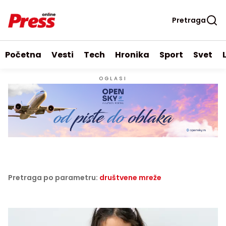
Pretraga
Početna
Vesti
Tech
Hronika
Sport
Svet
OGLASI
Pretraga po parametru:
društvene mreže