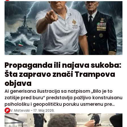
Propaganda ili najava sukoba:
Šta zapravo znači Trampova
objava
AI generisana ilustracija sa natpisom „Bilo je to
zatišje pred buru“ predstavlja pažljivo konstruisanu
psihološku i geopolitičku poruku usmerenu pre
svega ka Iranu, ali i američkim saveznicima
V. Matevski -
17. Maj 2026.