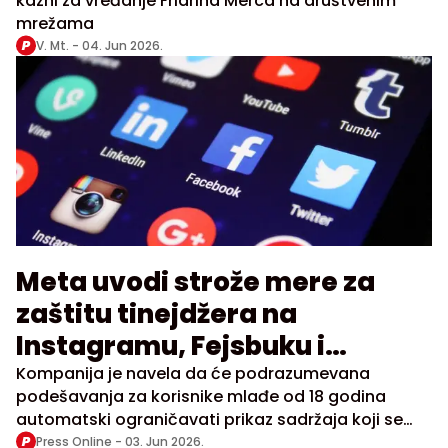
kazni za vređanje Fridriha Merca na društvenim
mrežama
V. Mt. -
04. Jun 2026.
Meta uvodi strože mere za
zaštitu tinejdžera na
Instagramu, Fejsbuku i
Mesindžeru
Kompanija je navela da će podrazumevana
podešavanja za korisnike mlađe od 18 godina
automatski ograničavati prikaz sadržaja koji se
smatra neprimerenim za njihov uzrast
Press Online -
03. Jun 2026.