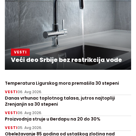
VESTI
Veći deo Srbije bez restrikcija vode
Temperatura Ligurskog mora premašila 30 stepeni
VESTI
06. Avg 2026.
Danas vrhunac toplotnog talasa, jutros najtopliji
Zrenjanjin sa 30 stepeni
VESTI
06. Avg 2026.
Proizvodnja struje u Đerdapu na 20 do 30%
VESTI
05. Avg 2026.
Obeležavanje 85 godina od ustaškog zločina nad