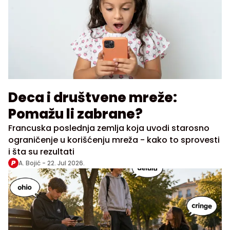
Deca i društvene mreže:
Pomažu li zabrane?
Francuska poslednja zemlja koja uvodi starosno
ograničenje u korišćenju mreža - kako to sprovesti
i šta su rezultati
A. Bojić -
22. Jul 2026.