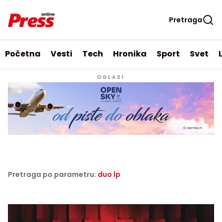
Pretraga
Početna
Vesti
Tech
Hronika
Sport
Svet
OGLASI
Pretraga po parametru:
duo lp