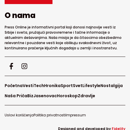
O nama
Press Online je informativni portal koji donosi najnovije vesti iz
Srbije i sveta, pružajući pravovremene i tačne informacije o
aktuelnim dešavanjima. Naša misija je da čitaocima obezbedimo
relevantne i pouzdane vesti koje oblikuju svakodnevni život, uz
kontinuirano praćenje ključnih događaja u zemlji i inostranstvu.
Početna
Vesti
Tech
Hronika
Sport
Svet
Lifestyle
Nostalgija
Naša Priča
Biz
Jasenovac
Horoskop
Zdravlje
Uslovi korišćenja
Politika privatnosti
Impressum
Designed and developed by
Fidelity