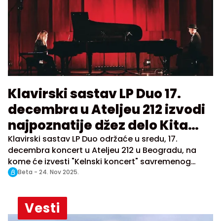
Klavirski sastav LP Duo 17.
decembra u Ateljeu 212 izvodi
najpoznatije džez delo Kita
Džereta
Klavirski sastav LP Duo održaće u sredu, 17.
decembra koncert u Ateljeu 212 u Beogradu, na
kome će izvesti "Kelnski koncert" savremenog
američkog kompozitora Kita Džereta (Keith
Beta -
24. Nov 2025.
Jarrett), saopštili su danas organizatori.
Vesti