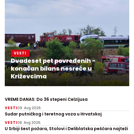
VESTI
Dvadeset pet povređenih -
konačan bilans nesreće u
Križevcima
VREME DANAS: Do 36 stepeni Celzijusa
VESTI
09. Avg 2026.
Sudar putničkog i teretnog voza u Hrvatskoj
VESTI
08. Avg 2026.
U Srbiji šest požara, Stolovi i Deliblatska peščara najteži