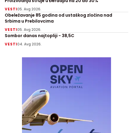
Proizvodnja struje u Đerdapu na 20 do 30%
VESTI
05. Avg 2026.
Obeležavanje 85 godina od ustaškog zločina nad
Srbima u Prebilovcima
VESTI
05. Avg 2026.
Sombor danas najtopliji - 38,5C
VESTI
04. Avg 2026.