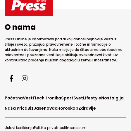
O nama
Press Online je informativni portal koji donosi najnovije vesti iz
Srbije i sveta, pružajući pravovremene i tačne informacije o
aktuelnim dešavanjima. Naša misija je da čitaocima obezbedimo
relevantne i pouzdane vesti koje oblikuju svakodnevni život, uz
kontinuirano praćenje ključnih događaja u zemlji i inostranstvu.
Početna
Vesti
Tech
Hronika
Sport
Svet
Lifestyle
Nostalgija
Naša Priča
Biz
Jasenovac
Horoskop
Zdravlje
Uslovi korišćenja
Politika privatnosti
Impressum