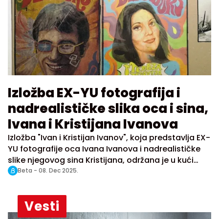
Izložba EX-YU fotografija i
nadrealističke slika oca i sina,
Ivana i Kristijana Ivanova
Izložba "Ivan i Kristijan Ivanov", koja predstavlja EX-
YU fotografije oca Ivana Ivanova i nadrealističke
slike njegovog sina Kristijana, održana je u kući
Đure Jakšića u Beogradu.
Beta -
08. Dec 2025.
Vesti