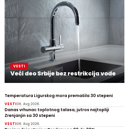
VESTI
Veći deo Srbije bez restrikcija vode
Temperatura Ligurskog mora premašila 30 stepeni
VESTI
06. Avg 2026.
Danas vrhunac toplotnog talasa, jutros najtopliji
Zrenjanjin sa 30 stepeni
VESTI
06. Avg 2026.