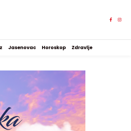
z
Jasenovac
Horoskop
Zdravlje