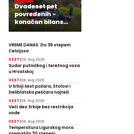
Dvadeset pet
povređenih -
konačan bilans
nesreće u
Križevcima
VREME DANAS: Do 36 stepeni
Celzijusa
VESTI
09. Avg 2026.
Sudar putničkog i teretnog voza
u Hrvatskoj
VESTI
08. Avg 2026.
U Srbiji šest požara, Stolovi i
Deliblatska peščara najteži
VESTI
08. Avg 2026.
Veći deo Srbije bez restrikcija
vode
VESTI
06. Avg 2026.
Temperatura Ligurskog mora
premašila 30 stepeni