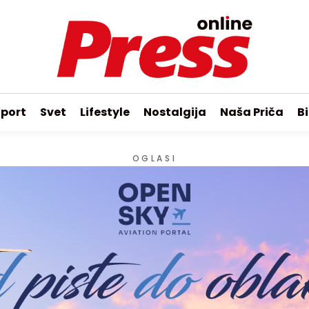
port
Svet
Lifestyle
Nostalgija
Naša Priča
Bi
OGLASI