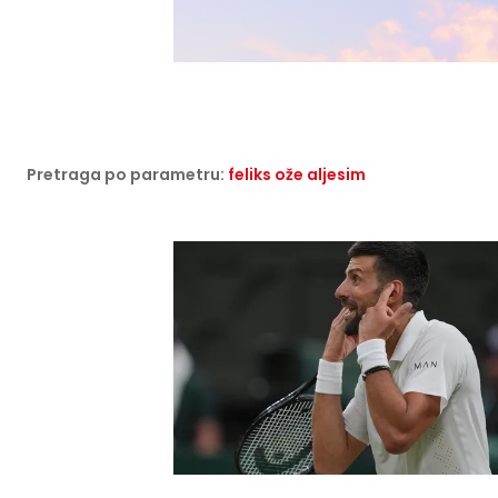
Pretraga po parametru:
feliks ože aljesim