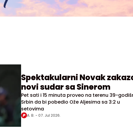
Spektakularni Novak zakaz
novi sudar sa Sinerom
Pet sati i 15 minuta proveo na terenu 39-godišn
Srbin da bi pobedio Ože Aljesima sa 3:2 u
setovima
A. B. -
07. Jul 2026.