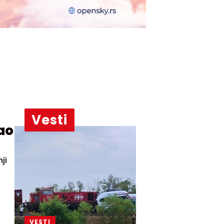
Vesti
ao
ji
VESTI