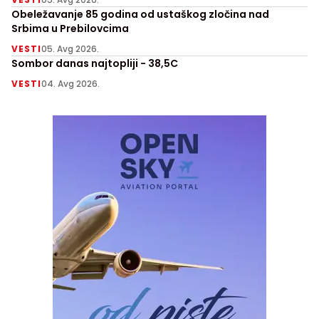
Obeležavanje 85 godina od ustaškog zločina nad
Srbima u Prebilovcima
VESTI
05. Avg 2026.
Sombor danas najtopliji - 38,5C
VESTI
04. Avg 2026.