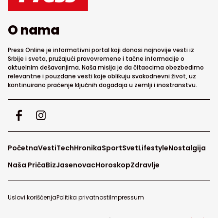
O nama
Press Online je informativni portal koji donosi najnovije vesti iz
Srbije i sveta, pružajući pravovremene i tačne informacije o
aktuelnim dešavanjima. Naša misija je da čitaocima obezbedimo
relevantne i pouzdane vesti koje oblikuju svakodnevni život, uz
kontinuirano praćenje ključnih događaja u zemlji i inostranstvu.
Početna
Vesti
Tech
Hronika
Sport
Svet
Lifestyle
Nostalgija
Naša Priča
Biz
Jasenovac
Horoskop
Zdravlje
Uslovi korišćenja
Politika privatnosti
Impressum