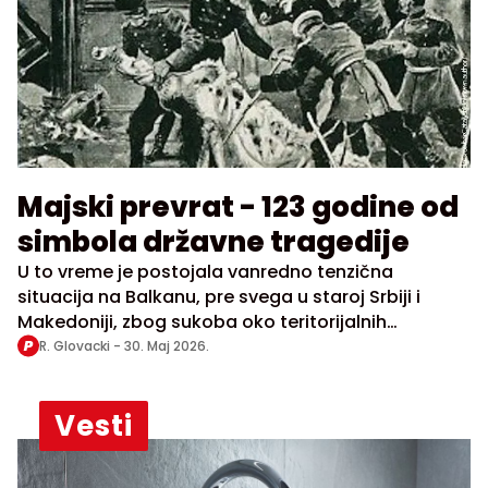
Majski prevrat - 123 godine od
simbola državne tragedije
U to vreme je postojala vanredno tenzična
situacija na Balkanu, pre svega u staroj Srbiji i
Makedoniji, zbog sukoba oko teritorijalnih
aspiracija i straha od bugarskog prodora
R. Glovacki -
30. Maj 2026.
Vesti