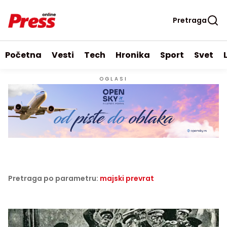
Pretraga
Početna
Vesti
Tech
Hronika
Sport
Svet
OGLASI
Pretraga po parametru:
majski prevrat