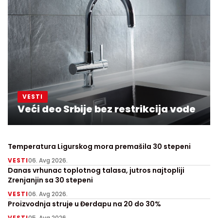
VESTI
Veći deo Srbije bez restrikcija vode
Temperatura Ligurskog mora premašila 30 stepeni
VESTI
06. Avg 2026.
Danas vrhunac toplotnog talasa, jutros najtopliji
Zrenjanjin sa 30 stepeni
VESTI
06. Avg 2026.
Proizvodnja struje u Đerdapu na 20 do 30%
VESTI
05. Avg 2026.