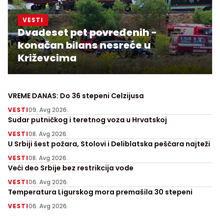
VESTI
Dvadeset pet povređenih -
konačan bilans nesreće u
Križevcima
VREME DANAS: Do 36 stepeni Celzijusa
VESTI
09. Avg 2026.
Sudar putničkog i teretnog voza u Hrvatskoj
VESTI
08. Avg 2026.
U Srbiji šest požara, Stolovi i Deliblatska peščara najteži
VESTI
08. Avg 2026.
Veći deo Srbije bez restrikcija vode
VESTI
06. Avg 2026.
Temperatura Ligurskog mora premašila 30 stepeni
VESTI
06. Avg 2026.