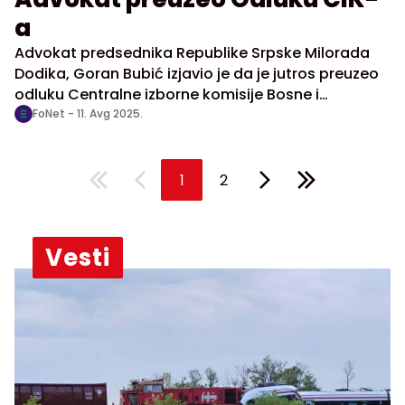
a
Advokat predsednika Republike Srpske Milorada
Dodika, Goran Bubić izjavio je da je jutros preuzeo
odluku Centralne izborne komisije Bosne i
Hercegovine o oduzimanju mandata njegovom
FoNet -
11. Avg 2025.
klijentu, prenosi RTRS.
1
2
Vesti