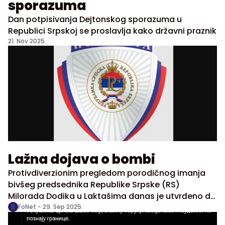
sporazuma
Dan potpisivanja Dejtonskog sporazuma u
Republici Srpskoj se proslavlja kako državni praznik
21. Nov 2025.
Lažna dojava o bombi
Protivdiverzionim pregledom porodičnog imanja
bivšeg predsednika Republike Srpske (RS)
Milorada Dodika u Laktašima danas je utvrđeno da
je bila lažna dojava o postavljenoj bombi,
FoNet -
29. Sep 2025.
potvrđeno je za RTRS u Ministarstvu unutrašnjih