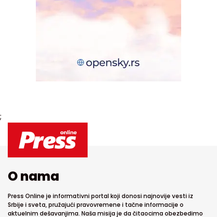
;
O nama
Press Online je informativni portal koji donosi najnovije vesti iz
Srbije i sveta, pružajući pravovremene i tačne informacije o
aktuelnim dešavanjima. Naša misija je da čitaocima obezbedimo