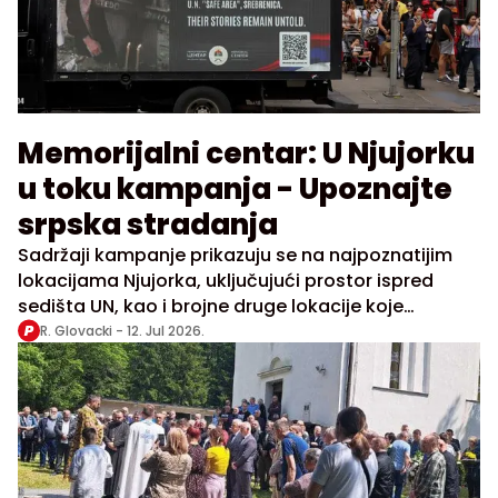
Memorijalni centar: U Njujorku
u toku kampanja - Upoznajte
srpska stradanja
Sadržaji kampanje prikazuju se na najpoznatijim
lokacijama Njujorka, uključujući prostor ispred
sedišta UN, kao i brojne druge lokacije koje
predstavljaju simbole globalne diplomatije
R. Glovacki -
12. Jul 2026.