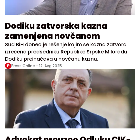
Dodiku zatvorska kazna
zamenjena novčanom
Sud BiH doneo je rešenje kojim se kazna zatvora
izrečena predsedniku Republike Srpske Miloradu
Dodiku preinačava u novčanu kaznu.
Press Online -
12. Avg 2025.
Advokat preuzeo Odluku CIK-