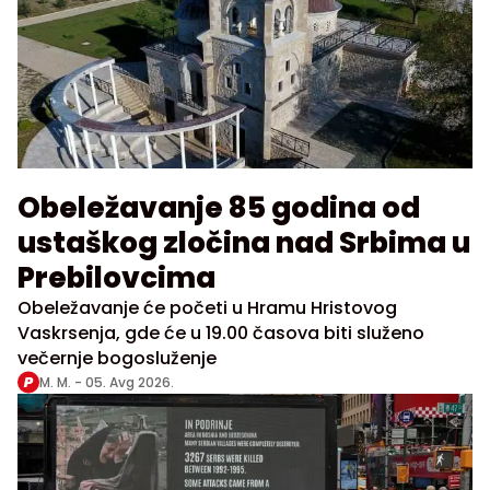
Obeležavanje 85 godina od
ustaškog zločina nad Srbima u
Prebilovcima
Obeležavanje će početi u Hramu Hristovog
Vaskrsenja, gde će u 19.00 časova biti služeno
večernje bogosluženje
M. M. -
05. Avg 2026.