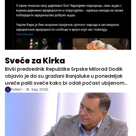
poslova RS.
Sveće za Kirka
Bivši predsednik Republike Srpske Milorad Dodik
objavio je da su građani Banjaluke u ponedeljak
uveče palili sveće kako bi odali počast ubijenom
američkom konzervativnom aktivisti Čarliju Kirku.
FoNet -
16. Sep 2025.