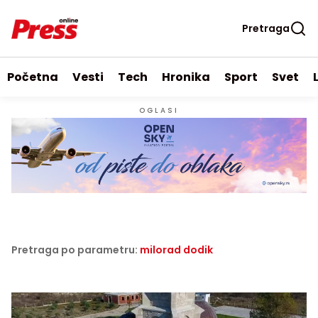
Pretraga
Početna
Vesti
Tech
Hronika
Sport
Svet
OGLASI
Pretraga po parametru:
milorad dodik