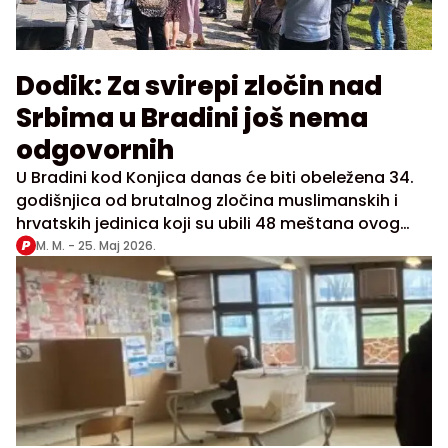
Dodik: Za svirepi zločin nad
Srbima u Bradini još nema
odgovornih
U Bradini kod Konjica danas će biti obeležena 34.
godišnjica od brutalnog zločina muslimanskih i
hrvatskih jedinica koji su ubili 48 meštana ovog
srpskog sela, a ostale proterali i odveli u logore
M. M. -
25. Maj 2026.