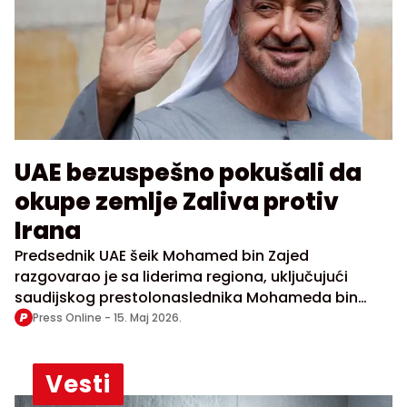
UAE bezuspešno pokušali da
okupe zemlje Zaliva protiv
Irana
Predsednik UAE šeik Mohamed bin Zajed
razgovarao je sa liderima regiona, uključujući
saudijskog prestolonaslednika Mohameda bin
Salmana, zalažući se za zajedničku vojnu akciju
Press Online -
15. Maj 2026.
protiv Irana, ali su druge zemlje Zaliva odbile taj
predlog
Vesti