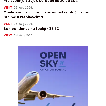
Proizvodnja struje u Đerdapu na 20 do 30%
VESTI
05. Avg 2026.
Obeležavanje 85 godina od ustaškog zločina nad
Srbima u Prebilovcima
VESTI
05. Avg 2026.
Sombor danas najtopliji - 38,5C
VESTI
04. Avg 2026.