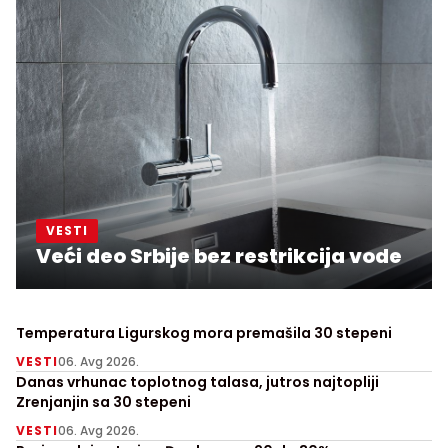
VESTI
Veći deo Srbije bez restrikcija vode
Temperatura Ligurskog mora premašila 30 stepeni
VESTI
06. Avg 2026.
Danas vrhunac toplotnog talasa, jutros najtopliji
Zrenjanjin sa 30 stepeni
VESTI
06. Avg 2026.