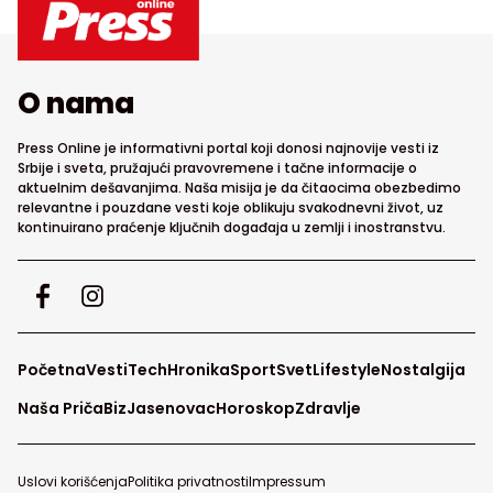
O nama
Press Online je informativni portal koji donosi najnovije vesti iz
Srbije i sveta, pružajući pravovremene i tačne informacije o
aktuelnim dešavanjima. Naša misija je da čitaocima obezbedimo
relevantne i pouzdane vesti koje oblikuju svakodnevni život, uz
kontinuirano praćenje ključnih događaja u zemlji i inostranstvu.
Početna
Vesti
Tech
Hronika
Sport
Svet
Lifestyle
Nostalgija
Naša Priča
Biz
Jasenovac
Horoskop
Zdravlje
Uslovi korišćenja
Politika privatnosti
Impressum