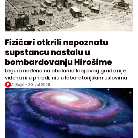
Fizičari otkrili nepoznatu
supstancu nastalu u
bombardovanju Hirošime
Legura nađena na obalama kraj ovog grada nije
viđena ni u prirodi, niti u laboratorijskim uslovima
A. Bojić -
30. Jul 2026.