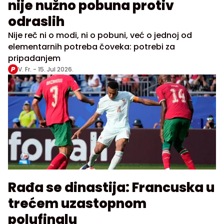
nije nužno pobuna protiv
odraslih
Nije reč ni o modi, ni o pobuni, već o jednoj od
elementarnih potreba čoveka: potrebi za
pripadanjem
V. Fr. -
15. Jul 2026.
Rađa se dinastija: Francuska u
trećem uzastopnom
polufinalu