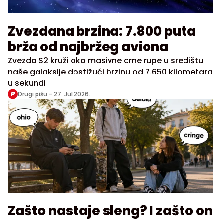
Zvezdana brzina: 7.800 puta
brža od najbržeg aviona
Zvezda S2 kruži oko masivne crne rupe u središtu
naše galaksije dostižući brzinu od 7.650 kilometara
u sekundi
Drugi pišu -
27. Jul 2026.
Zašto nastaje sleng? I zašto on