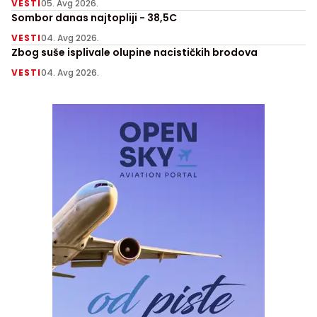
VESTI
05. Avg 2026.
Sombor danas najtopliji - 38,5C
VESTI
04. Avg 2026.
Zbog suše isplivale olupine nacističkih brodova
VESTI
04. Avg 2026.