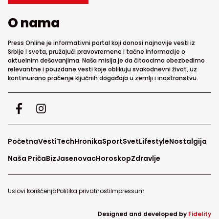
O nama
Press Online je informativni portal koji donosi najnovije vesti iz
Srbije i sveta, pružajući pravovremene i tačne informacije o
aktuelnim dešavanjima. Naša misija je da čitaocima obezbedimo
relevantne i pouzdane vesti koje oblikuju svakodnevni život, uz
kontinuirano praćenje ključnih događaja u zemlji i inostranstvu.
Početna
Vesti
Tech
Hronika
Sport
Svet
Lifestyle
Nostalgija
Naša Priča
Biz
Jasenovac
Horoskop
Zdravlje
Uslovi korišćenja
Politika privatnosti
Impressum
Designed and developed by
Fidelity