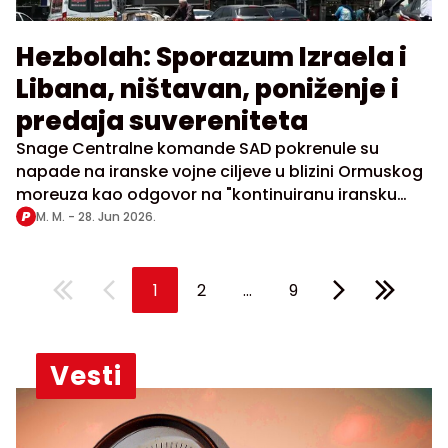
Hezbolah: Sporazum Izraela i
Libana, ništavan, poniženje i
predaja suvereniteta
Snage Centralne komande SAD pokrenule su
napade na iranske vojne ciljeve u blizini Ormuskog
moreuza kao odgovor na "kontinuiranu iransku
agresiju protiv komercijalnih brodova"
M. M. -
28. Jun 2026.
...
1
2
9
Vesti