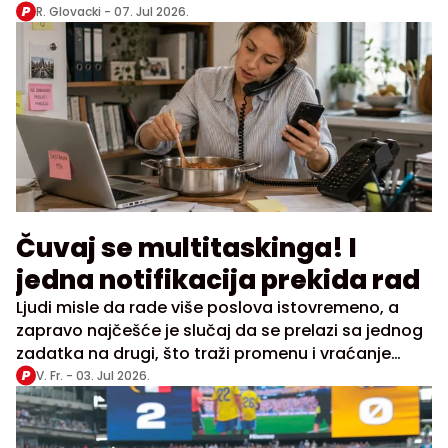
doprinele su neizvesnosti unutar Alijanse
R. Glovacki -
07. Jul 2026.
Čuvaj se multitaskinga! I
jedna notifikacija prekida rad
Ljudi misle da rade više poslova istovremeno, a
zapravo najčešće je slučaj da se prelazi sa jednog
zadatka na drugi, što traži promenu i vraćanje
fokusa
V. Fr. -
03. Jul 2026.