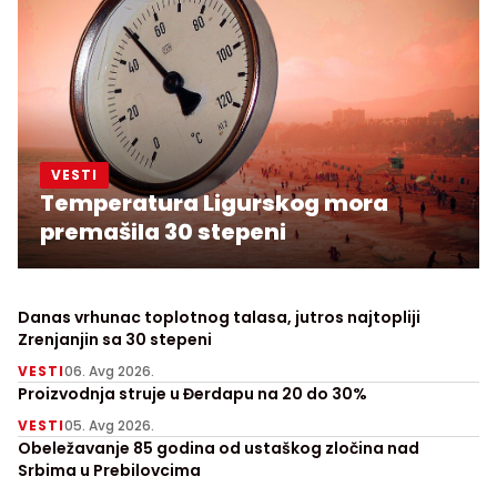
VESTI
Temperatura Ligurskog mora
premašila 30 stepeni
Danas vrhunac toplotnog talasa, jutros najtopliji
Zrenjanjin sa 30 stepeni
VESTI
06. Avg 2026.
Proizvodnja struje u Đerdapu na 20 do 30%
VESTI
05. Avg 2026.
Obeležavanje 85 godina od ustaškog zločina nad
Srbima u Prebilovcima