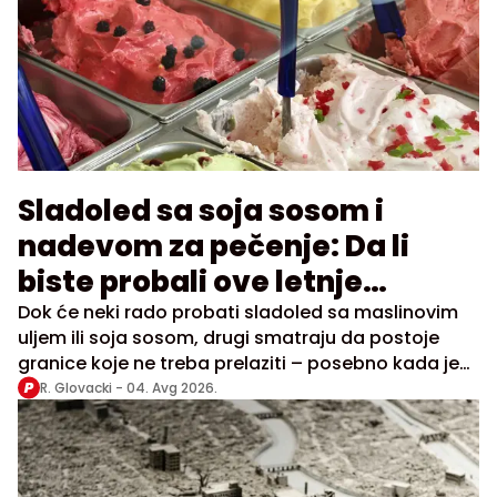
Sladoled sa soja sosom i
nadevom za pečenje: Da li
biste probali ove letnje
hitove?
Dok će neki rado probati sladoled sa maslinovim
uljem ili soja sosom, drugi smatraju da postoje
granice koje ne treba prelaziti – posebno kada je
reč o desertu
R. Glovacki -
04. Avg 2026.