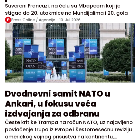
Suvereni Francuzi, na čelu sa Mbapeom koji je
stigao do 20. utakmice na Mundijalima i 20. gola
Press Online / Agencije -
10. Jul 2026.
Dvodnevni samit NATO u
Ankari, u fokusu veća
izdvajanja za odbranu
Česte kritike Trampa na račun NATO, uz najavljeno
povlačenje trupa iz Evrope i šestomesečnu reviziju
američkog vojnog prisustva na kontinentu,