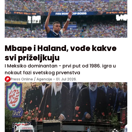
Mbape i Haland, vođe kakve
svi priželjkuju
I Meksiko dominantan - prvi put od 1986. igra u
nokaut fazi svetskog prvenstva
Press Online / Agencije -
01. Jul 2026.