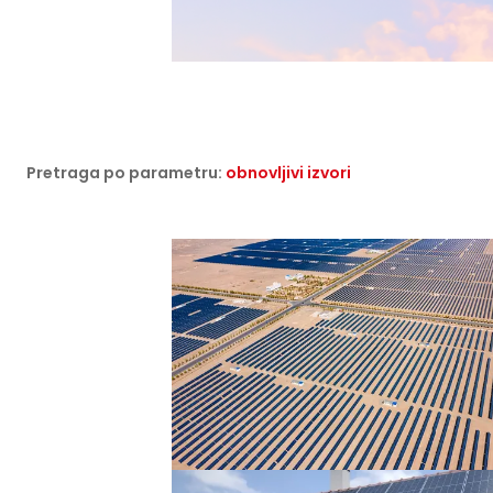
Pretraga po parametru:
obnovljivi izvori