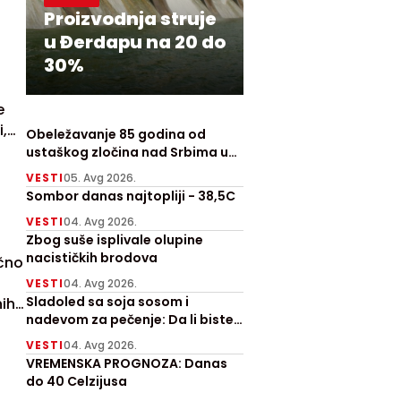
Proizvodnja struje
u Đerdapu na 20 do
30%
e
,
Obeležavanje 85 godina od
ustaškog zločina nad Srbima u
Prebilovcima
VESTI
05. Avg 2026.
Sombor danas najtopliji - 38,5C
VESTI
04. Avg 2026.
Zbog suše isplivale olupine
nacističkih brodova
ično
VESTI
04. Avg 2026.
Sladoled sa soja sosom i
nih
nadevom za pečenje: Da li biste
probali ove letnje hitove?
VESTI
04. Avg 2026.
VREMENSKA PROGNOZA: Danas
do 40 Celzijusa