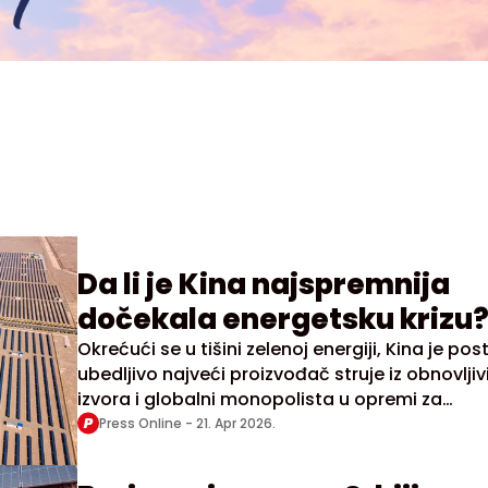
Da li je Kina najspremnija
dočekala energetsku krizu
Okrećući se u tišini zelenoj energiji, Kina je pos
ubedljivo najveći proizvođač struje iz obnovljiv
izvora i globalni monopolista u opremi za
proizvodnju obnovljive energije
Press Online -
21. Apr 2026.