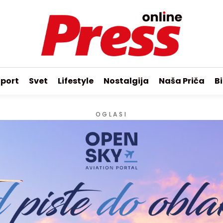
port
Svet
Lifestyle
Nostalgija
Naša Priča
Bi
OGLASI