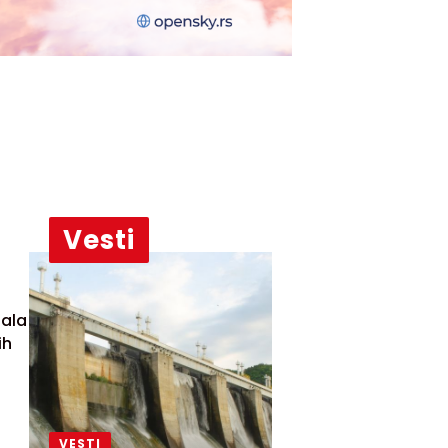
Vesti
?
tala
ih
VESTI