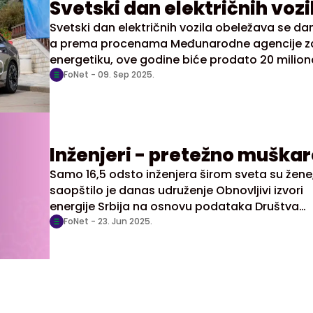
Svetski dan električnih vozi
Svetski dan električnih vozila obeležava se da
a prema procenama Međunarodne agencije z
energetiku, ove godine biće prodato 20 milion
električnih vozila širom sveta, što znači da će
FoNet -
09. Sep 2025.
svako četvrto prodato vozilo biti električno,
saopštili su Obnovljivi izvori energije Srbije (OIE
Inženjeri - pretežno muškar
Samo 16,5 odsto inženjera širom sveta su žene
saopštilo je danas udruženje Obnovljivi izvori
energije Srbija na osnovu podataka Društva
inženjerki, povodom Međunarodnog dana žen
FoNet -
23. Jun 2025.
inženjerstvu.