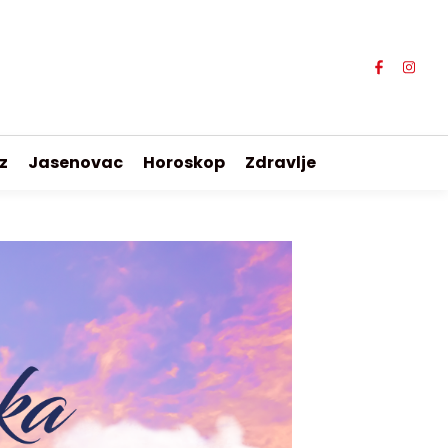
z
Jasenovac
Horoskop
Zdravlje