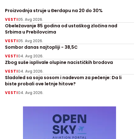
Proizvodnja struje u Đerdapu na 20 do 30%
VESTI
05. Avg 2026.
Obeležavanje 85 godina od ustaškog zločina nad
Srbima u Prebilovcima
VESTI
05. Avg 2026.
Sombor danas najtopliji - 38,5C
VESTI
04. Avg 2026.
Zbog suše isplivale olupine nacističkih brodova
VESTI
04. Avg 2026.
Sladoled sa soja sosom i nadevom za pečenje: Da li
biste probali ove letnje hitove?
VESTI
04. Avg 2026.