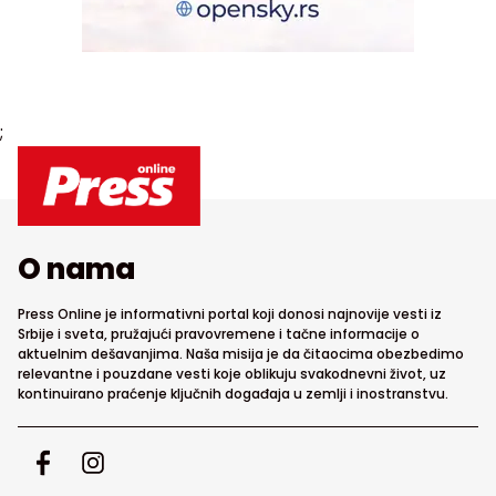
;
O nama
Press Online je informativni portal koji donosi najnovije vesti iz
Srbije i sveta, pružajući pravovremene i tačne informacije o
aktuelnim dešavanjima. Naša misija je da čitaocima obezbedimo
relevantne i pouzdane vesti koje oblikuju svakodnevni život, uz
kontinuirano praćenje ključnih događaja u zemlji i inostranstvu.