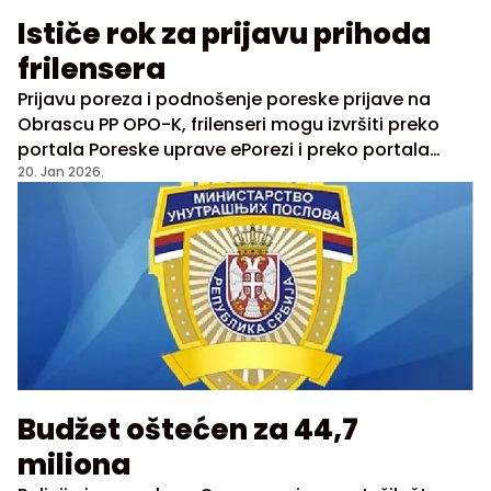
Ističe rok za prijavu prihoda
frilensera
Prijavu poreza i podnošenje poreske prijave na
Obrascu PP OPO-K, frilenseri mogu izvršiti preko
portala Poreske uprave ePorezi i preko portala
Frilenseri
20. Jan 2026.
Budžet oštećen za 44,7
miliona