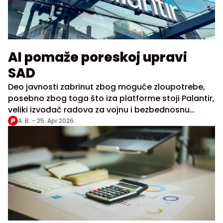
AI pomaže poreskoj upravi
SAD
Deo javnosti zabrinut zbog moguće zloupotrebe,
posebno zbog toga što iza platforme stoji Palantir,
veliki izvođač radova za vojnu i bezbednosnu
zajednicu SAD
A. B. -
25. Apr 2026.