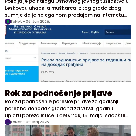
Policija je po nalogu Osnovnog javnog tužilaštva u
Leskovcu uhapsila muškarca iz tog grada zbog
sumnje da je nelegalnom prodajom na internetu
oštetio državni budžet za više od 44,7 miliona
FoNet -
06. Jun 2025.
dinara, saopštila je danas Poreska uprava (PU).
Rok za podnošenje prijave
Rok za podnošenje poreske prijave za godišnji
porez na dohodak građana za 2024. godinu i
uplatu poreza ističe u četvrtak, 15. maja, saopštila
je danas Poreska uprava.
FoNet -
09. Maj 2025.