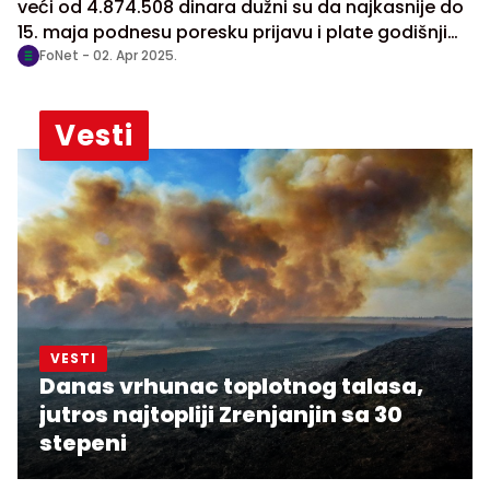
veći od 4.874.508 dinara dužni su da najkasnije do
15. maja podnesu poresku prijavu i plate godišnji
porez na dohodak, saopštila je danas Poreska
FoNet -
02. Apr 2025.
uprava.
Vesti
VESTI
Danas vrhunac toplotnog talasa,
jutros najtopliji Zrenjanjin sa 30
stepeni